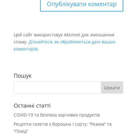
Цей сайт використовує Akismet для зменшення
спаму.
Дізнайтеся, як обробляються дані ваших
коментарів.
Пошук
Останні статті
COVID-19 та безпека харчових продуктів
Рецепти галетів з борошна І сорту: “Режим” та
“Похід”