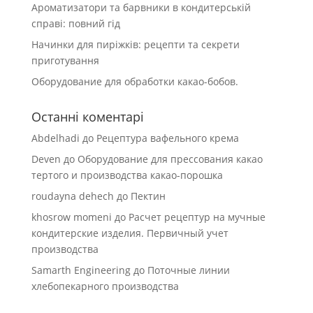
Ароматизатори та барвники в кондитерській
справі: повний гід
Начинки для пиріжків: рецепти та секрети
приготування
Оборудование для обработки какао-бобов.
Останні коментарі
Abdelhadi
до
Рецептура вафельного крема
Deven
до
Оборудование для прессования какао
тертого и производства какао-порошка
roudayna dehech
до
Пектин
khosrow momeni
до
Расчет рецептур на мучные
кондитерские изделия. Первичный учет
производства
Samarth Engineering
до
Поточные линии
хлебопекарного производства