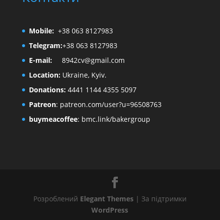
Mobile:
+38 063 8127983
Telegram:
+38 063 8127983
E-mail:
8942cv@gmail.com
Location:
Ukraine, Kyiv.
Donations:
4441 1144 4355 5097
Patreon
:
patreon.com/user?u=96508763
buymeacoffee
:
bmc.link/bakergroup
Розроблений
Elegant Themes
| За підтримки
WordPress