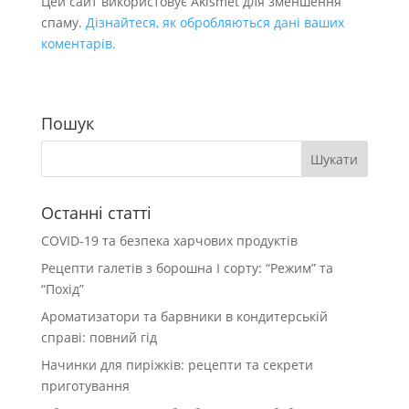
Цей сайт використовує Akismet для зменшення
спаму.
Дізнайтеся, як обробляються дані ваших
коментарів.
Пошук
Останні статті
COVID-19 та безпека харчових продуктів
Рецепти галетів з борошна І сорту: “Режим” та
“Похід”
Ароматизатори та барвники в кондитерській
справі: повний гід
Начинки для пиріжків: рецепти та секрети
приготування