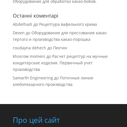
Оборудование для обработки какао-бобов.
Останні коментарі
Abdelhadi
до
Рецептура вафельного крема
Deven
до
Оборудование для прессования какао
тертого и производства какао-порошка
roudayna dehech
до
Пектин
khosrow momeni
до
Расчет рецептур на мучные
кондитерские изделия. Первичный учет
производства
Samarth Engineering
до
Поточные линии
хлебопекарного производства
Про цей сайт