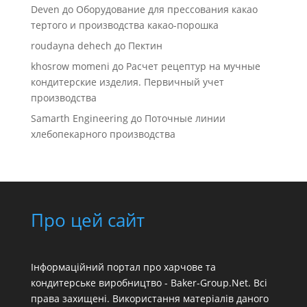
Deven
до
Оборудование для прессования какао
тертого и производства какао-порошка
roudayna dehech
до
Пектин
khosrow momeni
до
Расчет рецептур на мучные
кондитерские изделия. Первичный учет
производства
Samarth Engineering
до
Поточные линии
хлебопекарного производства
Про цей сайт
Інформаційний портал про харчове та
кондитерське виробництво - Baker-Group.Net. Всі
права захищені. Використання матеріалів даного