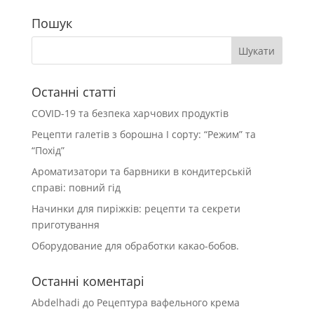
Пошук
Останні статті
COVID-19 та безпека харчових продуктів
Рецепти галетів з борошна І сорту: “Режим” та
“Похід”
Ароматизатори та барвники в кондитерській
справі: повний гід
Начинки для пиріжків: рецепти та секрети
приготування
Оборудование для обработки какао-бобов.
Останні коментарі
Abdelhadi
до
Рецептура вафельного крема