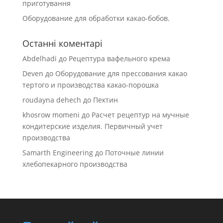
приготування
Оборудование для обработки какао-бобов.
Останні коментарі
Abdelhadi
до
Рецептура вафельного крема
Deven
до
Оборудование для прессования какао
тертого и производства какао-порошка
roudayna dehech
до
Пектин
khosrow momeni
до
Расчет рецептур на мучные
кондитерские изделия. Первичный учет
производства
Samarth Engineering
до
Поточные линии
хлебопекарного производства