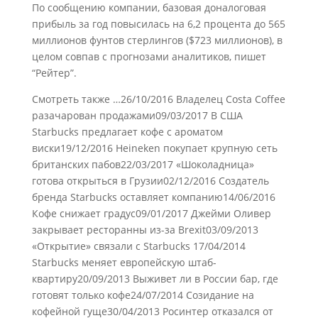
По сообщению компании, базовая доналоговая
прибыль за год повысилась на 6,2 процента до 565
миллионов фунтов стерлингов ($723 миллионов), в
целом совпав с прогнозами аналитиков, пишет
“Рейтер”.
Смотреть также …26/10/2016 Владелец Costa Coffee
разачарован продажами09/03/2017 В США
Starbucks предлагает кофе с ароматом
виски19/12/2016 Heineken покупает крупную сеть
британских пабов22/03/2017 «Шоколадница»
готова открыться в Грузии02/12/2016 Создатель
бренда Starbucks оставляет компанию14/06/2016
Кофе снижает градус09/01/2017 Джейми Оливер
закрывает ресторанны из-за Brexit03/09/2013
«Открытие» связали с Starbucks 17/04/2014
Starbucks меняет европейскую штаб-
квартиру20/09/2013 Выживет ли в России бар, где
готовят только кофе24/07/2014 Созидание на
кофейной гуще30/04/2013 Росинтер отказался от