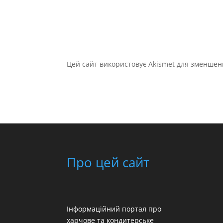
Цей сайт використовує Akismet для зменшен
Про цей сайт
Інформаційний портал про
харчове та кондитерське