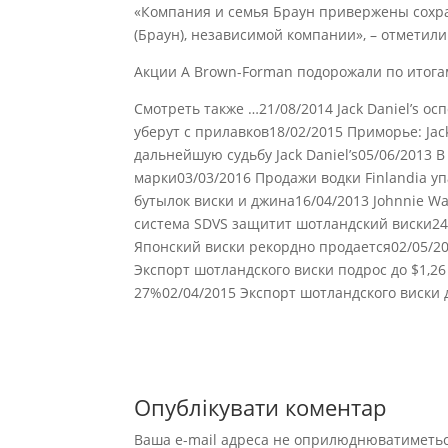
«Компания и семья Браун привержены сохр
(Браун), независимой компании», – отметил
Акции А Brown-Forman подорожали по итогам 
Смотреть также …21/08/2014 Jack Daniel’s ос
уберут с прилавков18/02/2015 Приморье: Jac
дальнейшую судьбу Jack Daniel’s05/06/2013
марки03/03/2016 Продажи водки Finlandia у
бутылок виски и джина16/04/2013 Johnnie Wa
система SDVS защитит шотландский виски24/
Японский виски рекордно продается02/05/20
Экспорт шотландского виски подрос до $1,26
27%02/04/2015 Экспорт шотландского виски 
Опублікувати коментар
Ваша e-mail адреса не оприлюднюватиметьс