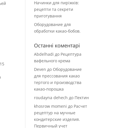
Начинки для пиріжків:
ьей
рецепти та секрети
приготування
Оборудование для
s
обработки какао-бобов.
Останні коментарі
Abdelhadi
до
Рецептура
вафельного крема
015
Deven
до
Оборудование
для прессования какао
а
тертого и производства
какао-порошка
roudayna dehech
до
Пектин
khosrow momeni
до
Расчет
рецептур на мучные
кондитерские изделия.
Первичный учет