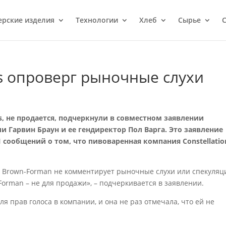
ерcкие изделия
Технологии
Хлеб
Сырье
С
’s опроверг рыночные слухи
’s, не продается, подчеркнули в совместном заявлении
и Гарвин Браун и ее гендиректор Пол Варга. Это заявление
 сообщений о том, что пивоваренная компания Constellatio
й Brown-Forman не комментирует рыночные слухи или спекуляц
Forman – не для продажи», – подчеркивается в заявлении.
 прав голоса в компании, и она не раз отмечала, что ей не