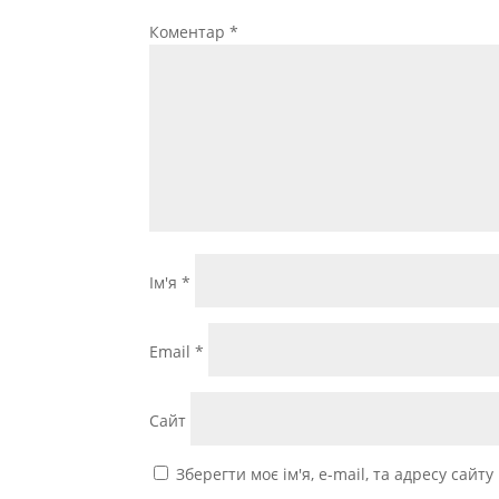
Коментар
*
Ім'я
*
Email
*
Сайт
Зберегти моє ім'я, e-mail, та адресу сайт