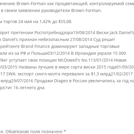
анению Brown-Forman как процветающей, контролируемой сем
и в своем заявлении руководители Brown-Forman.
торгов 24 мая на 1,42% до $55,08.
порит претензии Роспотребнадзора19/08/2014 Виски Jack Daniel’
k Daniel’s признан небезопасным 27/08/2014 Суд решит
 В рейтинге Brand Finance доминируют западные торговые
пали из-за РФ и Польши03/12/2014 В Ирландии украли 15 000
lker уступает свои позиции McDowell’s No.113/01/2014 Новая
03/2015 Названы лучшие в мире сорта виски 2015 года01/09/2
17 SWA: экспорт сингл-молта перевалил за $1,3 млрд21/02/2017
 млрд29/07/2016 Продажи Diageo в России увеличились за год н
достиг 16-летнего дна
я.
Обов’язкові поля позначені
*