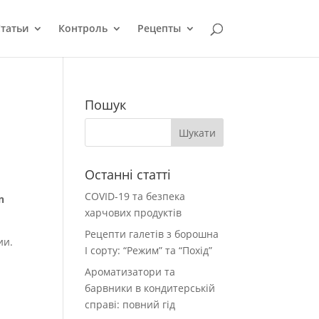
татьи
Контроль
Рецепты
Пошук
Останні статті
COVID-19 та безпека
n
харчових продуктів
Рецепти галетів з борошна
ии.
І сорту: “Режим” та “Похід”
Ароматизатори та
барвники в кондитерській
справі: повний гід