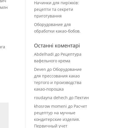
вич
Начинки для пиріжків:
 млн
рецепти та секрети
приготування
Оборудование для
обработки какао-бобов.
Останні коментарі
ага
Abdelhadi
до
Рецептура
вафельного крема
Deven
до
Оборудование
для прессования какао
тертого и производства
какао-порошка
roudayna dehech
до
Пектин
khosrow momeni
до
Расчет
рецептур на мучные
кондитерские изделия.
Первичный учет