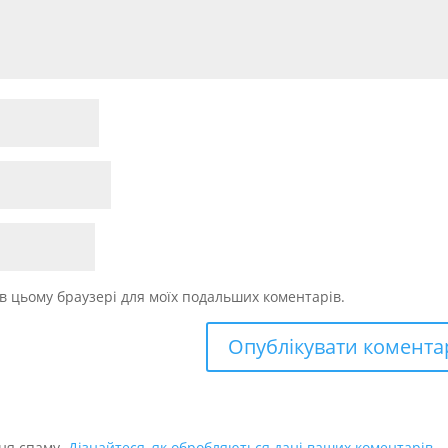
у в цьому браузері для моїх подальших коментарів.
ня спаму.
Дізнайтеся, як обробляються дані ваших коментарів.