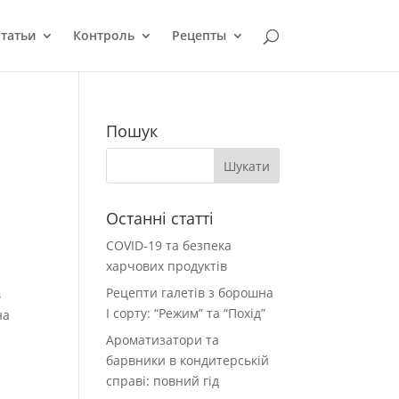
татьи
Контроль
Рецепты
Пошук
Останні статті
COVID-19 та безпека
харчових продуктів
Рецепти галетів з борошна
в
І сорту: “Режим” та “Похід”
на
Ароматизатори та
барвники в кондитерській
справі: повний гід