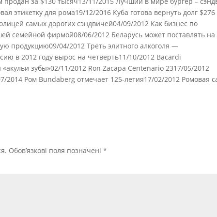
 продан за $130 тысяч13/11/2015 Лучший в мире бургер – сэнд
ал этикетку для рома19/12/2016 Куба готова вернуть долг $276
олицей самых дорогих сэндвичей04/09/2012 Как бизнес по
ей семейной фирмой08/06/2012 Беларусь может поставлять на
ю продукцию09/04/2012 Треть элитного алкоголя —
сию в 2012 году вырос на четверть11/10/2012 Bacardi
«акульи зубы»02/11/2012 Ron Zacapa Centenario 2317/05/2012
07/2014 Ром Bundaberg отмечает 125-летия17/02/2012 Ромовая с
я.
Обов’язкові поля позначені
*