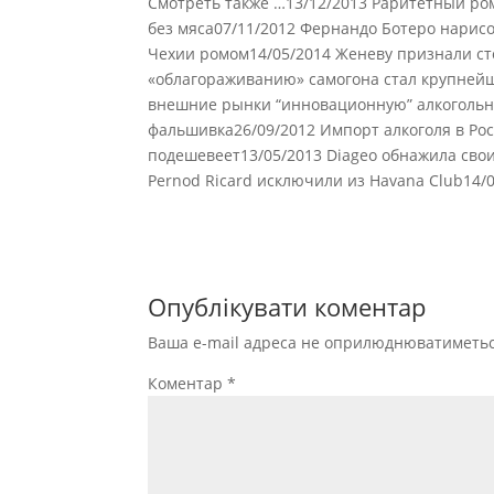
Смотреть также …13/12/2013 Раритетный ром
без мяса07/11/2012 Фернандо Ботеро нарисов
Чехии ромом14/05/2014 Женеву признали ст
«облагораживанию» самогона стал крупнейш
внешние рынки “инновационную” алкогольну
фальшивка26/09/2012 Импорт алкоголя в Рос
подешевеет13/05/2013 Diageo обнажила свои 
Pernod Ricard исключили из Havana Club14/
Опублікувати коментар
Ваша e-mail адреса не оприлюднюватиметьс
Коментар
*