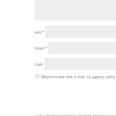
Ім'я
*
Email
*
Сайт
Зберегти моє ім'я, e-mail, та адресу сайт
Цей сайт використовує Akismet для зменшен