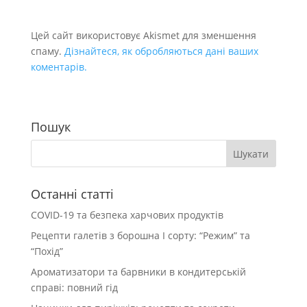
Цей сайт використовує Akismet для зменшення
спаму.
Дізнайтеся, як обробляються дані ваших
коментарів.
Пошук
Останні статті
COVID-19 та безпека харчових продуктів
Рецепти галетів з борошна І сорту: “Режим” та
“Похід”
Ароматизатори та барвники в кондитерській
справі: повний гід