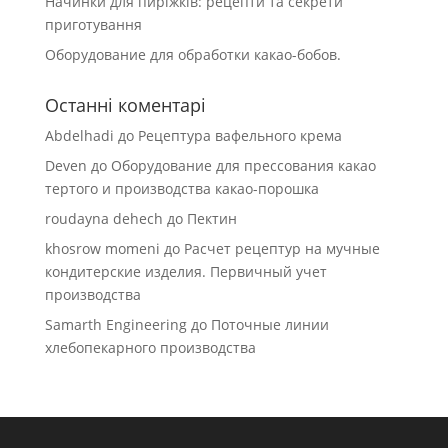
Начинки для пиріжків: рецепти та секрети
приготування
Оборудование для обработки какао-бобов.
Останні коментарі
Abdelhadi
до
Рецептура вафельного крема
Deven
до
Оборудование для прессования какао
тертого и производства какао-порошка
roudayna dehech
до
Пектин
khosrow momeni
до
Расчет рецептур на мучные
кондитерские изделия. Первичный учет
производства
Samarth Engineering
до
Поточные линии
хлебопекарного производства