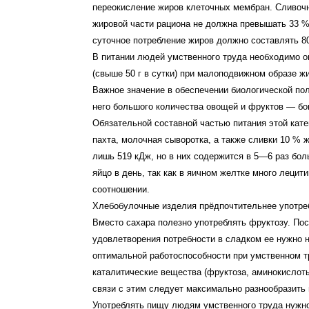
переокисление жиров клеточных мембран. Сливоч
жировой части рациона не должна превышать 33 % 
суточное потребление жиров должно составлять 8
В питании людей умственного труда необходимо о
(свыше 50 г в сутки) при малоподвижном образе ж
Важное значение в обеспечении биологической по
него большого количества овощей и фруктов — бо
Обязательной составной частью питания этой кат
пахта, молочная сыворотка, а также сливки 10 % 
лишь 519 кДж, но в них содержится в 5—6 раз бол
яйцо в день, так как в яичном желтке много леци
соотношении.
Хлебобулочные изделия прёдпочтительнее употреб
Вместо сахара полезно употреблять фруктозу. Пос
удовлетворения потребности в сладком ее нужно 
оптимальной работоспособности при умственном т
каталитические вещества (фруктоза, аминокислот
связи с этим следует максимально разнообразить
Употреблять пищу людям умственного труда нужно 