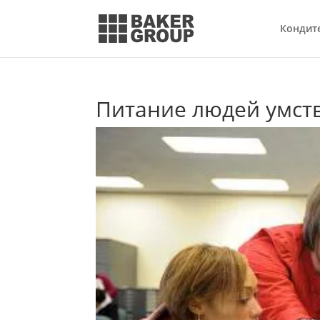
Кондит
Питание людей умст