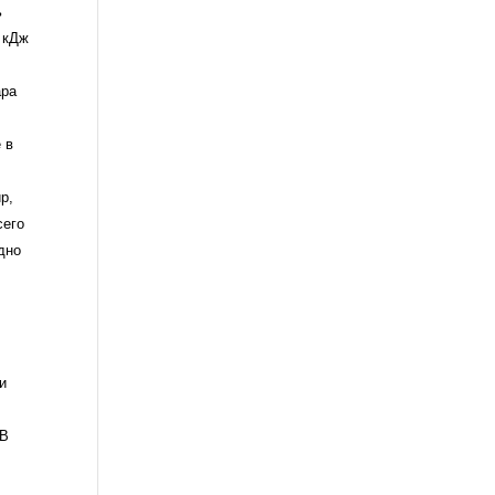
ь
 кДж
ара
 в
р,
сего
дно
и
 В