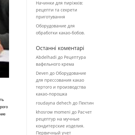
Начинки для пиріжків:
рецепти та секрети
приготування
Оборудование для
обработки какао-бобов.
Останні коментарі
Abdelhadi
до
Рецептура
вафельного крема
Deven
до
Оборудование
для прессования какао
тертого и производства
какао-порошка
ть
roudayna dehech
до
Пектин
рого
khosrow momeni
до
Расчет
ние
рецептур на мучные
кондитерские изделия.
Первичный учет