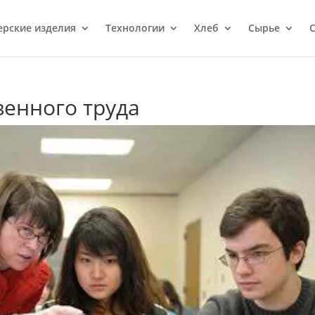
ерcкие изделия
Технологии
Хлеб
Сырье
С
венного труда