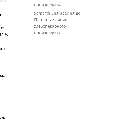
евые
производства
,
Samarth Engineering
до
м
Поточные линии
хлебопекарного
ах.
производства
 13 %
угих
ины,
ом.