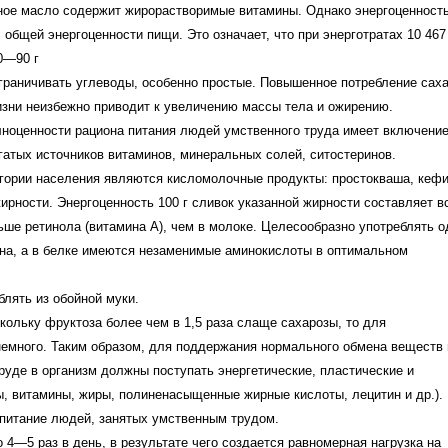
ное масло содержит жирорастворимые витамины. Однако энергоценност
общей энергоценности пищи. Это означает, что при энерготратах 10 467
0—90 г
граничивать углеводы, особенно простые. Повышенное потребление сах
изни неизбежно приводит к увеличению массы тела и ожирению.
лноценности рациона питания людей умственного труда имеет включение
гатых источников витаминов, минеральных солей, ситостеринов.
егории населения являются кисломолочные продукты: простокваша, кефи
жирности. Энергоценность 100 г сливок указанной жирности составляет в
ьше ретинола (витамина А), чем в молоке. Целесообразно употреблять о
тина, а в белке имеются незаменимые аминокислоты в оптимальном
лять из обойной муки.
кольку фруктоза более чем в 1,5 раза слаще сахарозы, то для
немного. Таким образом, для поддержания нормального обмена веществ 
руде в организм должны поступать энергетические, пластические и
ы, витамины, жиры, полиненасыщенные жирные кислоты, лецитин и др.).
 питание людей, занятых умственным трудом.
4—5 раз в день, в результате чего создается равномерная нагрузка на