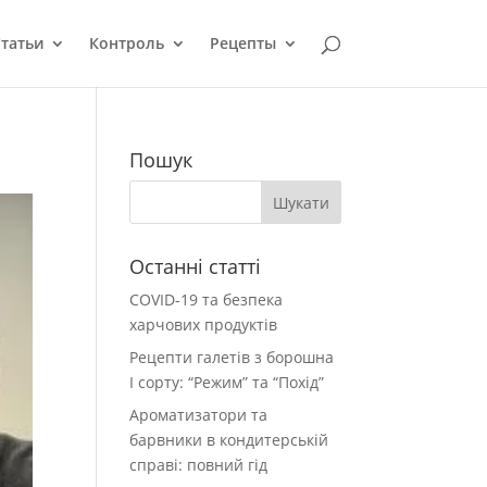
татьи
Контроль
Рецепты
Пошук
Останні статті
COVID-19 та безпека
харчових продуктів
Рецепти галетів з борошна
І сорту: “Режим” та “Похід”
Ароматизатори та
барвники в кондитерській
справі: повний гід