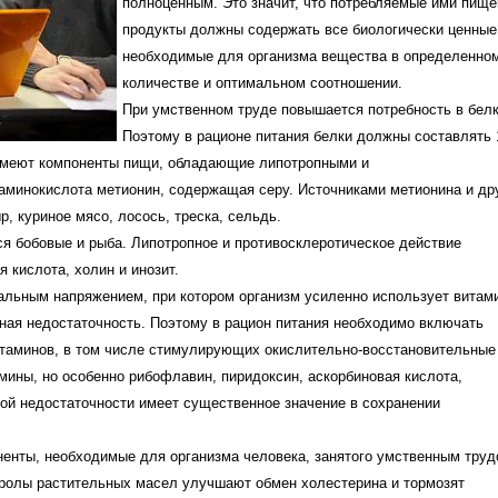
полноценным. Это значит, что потребляемые ими пищ
продукты должны содержать все биологически ценные
необходимые для организма вещества в определенно
количестве и оптимальном соотношении.
При умственном труде повышается потребность в белк
Поэтому в рационе питания белки должны составлять
 имеют компоненты пищи, обладающие липотропными и
 аминокислота метионин, содержащая серу. Источниками метионина и др
, куриное мясо, лосось, треска, сельдь.
 бобовые и рыба. Липотропное и противосклеротическое действие
 кислота, холин и инозит.
альным напряжением, при котором организм усиленно использует витам
нная недостаточность. Поэтому в рацион питания необходимо включать
итаминов, в том числе стимулирующих окислительно-восстановительные
мины, но особенно рибофлавин, пиридоксин, аскорбиновая кислота,
ной недостаточности имеет существенное значение в сохранении
енты, необходимые для организма человека, занятого умственным труд
ролы растительных масел улучшают обмен холестерина и тормозят