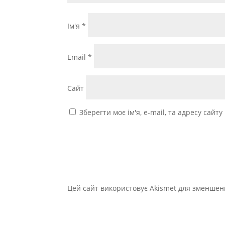
Ім'я
*
Email
*
Сайт
Зберегти моє ім'я, e-mail, та адресу сайт
Цей сайт використовує Akismet для зменшен