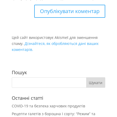
Цей сайт використовує Akismet для зменшення
спаму.
Дізнайтеся, як обробляються дані ваших
коментарів.
Пошук
Останні статті
COVID-19 та безпека харчових продуктів
Рецепти галетів з борошна І сорту: “Режим” та