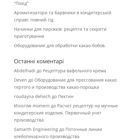
“Похід”
Ароматизатори та барвники в кондитерській
справі: повний гід
Начинки для пиріжків: рецепти та секрети
приготування
Оборудование для обработки какао-бобов.
Останні коментарі
Abdelhadi
до
Рецептура вафельного крема
Deven
до
Оборудование для прессования какао
тертого и производства какао-порошка
roudayna dehech
до
Пектин
khosrow momeni
до
Расчет рецептур на мучные
кондитерские изделия. Первичный учет
производства
Samarth Engineering
до
Поточные линии
хлебопекарного производства