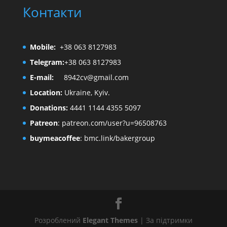
Контакти
Mobile:
+38 063 8127983
Telegram:
+38 063 8127983
E-mail:
8942cv@gmail.com
Location:
Ukraine, Kyiv.
Donations:
4441 1144 4355 5097
Patreon
:
patreon.com/user?u=96508763
buymeacoffee
:
bmc.link/bakergroup
Розроблений
Elegant Themes
| За підтримки