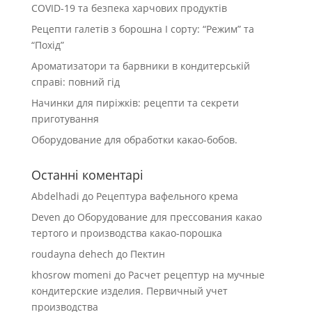
COVID-19 та безпека харчових продуктів
Рецепти галетів з борошна І сорту: “Режим” та
“Похід”
Ароматизатори та барвники в кондитерській
справі: повний гід
Начинки для пиріжків: рецепти та секрети
приготування
Оборудование для обработки какао-бобов.
Останні коментарі
Abdelhadi
до
Рецептура вафельного крема
Deven
до
Оборудование для прессования какао
тертого и производства какао-порошка
roudayna dehech
до
Пектин
khosrow momeni
до
Расчет рецептур на мучные
кондитерские изделия. Первичный учет
производства