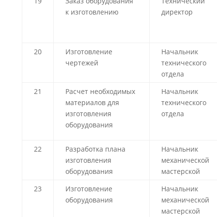
19
Заказ оборудования
Технический
к изготовлению
директор
20
Изготовление
Начальник
чертежей
технического
отдела
21
Расчет необходимых
Начальник
материалов для
технического
изготовления
отдела
оборудования
22
Разработка плана
Начальник
изготовления
механической
оборудования
мастерской
23
Изготовление
Начальник
оборудования
механической
мастерской