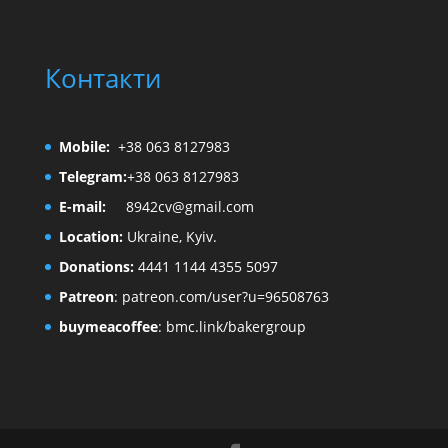
Контакти
Mobile:
+38 063 8127983
Telegram:
+38 063 8127983
E-mail:
8942cv@gmail.com
Location:
Ukraine, Kyiv.
Donations:
4441 1144 4355 5097
Patreon
:
patreon.com/user?u=96508763
buymeacoffee
:
bmc.link/bakergroup