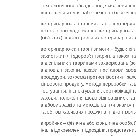
технологічного обладнання, яких повинен
постачальник для забезпечення безпечнос
ветеринарно-санітарний стан – підтверд
інспектором додержання ветеринарно-сан
(об’єктах), підконтрольних ветеринарній с
ветеринарно-санітарні вимоги – будь-які 
захист життя і здоров’я тварин, а також н
від спільних з тваринами захворювань (зо
відповідні закони, накази, постанови, зво
процедури, зокрема протиепізоотичні захо
кінцевого продукту, методи переробки та
тестування, інспектування, сертифікації 
заходи, положення щодо відповідних стат
відбору зразків та методів оцінки ризику,
та обігом харчових продуктів, підконтрол
виробник – фізична або юридична особа (її
інші відокремлені підрозділи, представни