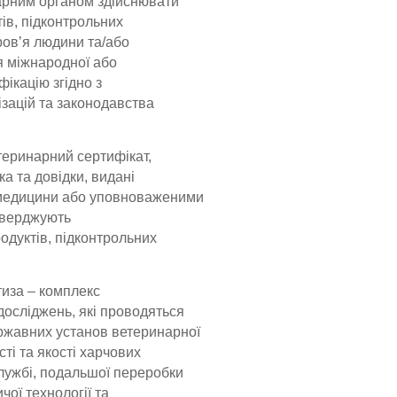
нарним органом здійснювати
ів, підконтрольних
ров’я людини та/або
я міжнародної або
фікацію згідно з
зацій та законодавства
теринарний сертифікат,
а та довідки, видані
 медицини або уповноваженими
тверджують
одуктів, підконтрольних
иза – комплекс
досліджень, які проводяться
ржавних установ ветеринарної
ті та якості харчових
службі, подальшої переробки
чої технології та