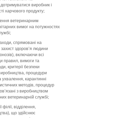
 дотримуватися виробник і
ті харчового продукту;
ження ветеринарним
ітарних вимог на потужностях
лужбі;
заходи, спрямовані на
а захист здоров’я людини
онозів), включаючи всі
ди правил, вимоги та
ди, критерії безпеки
 виробництва, процедури
та ухвалення, карантинні
истичних методів, процедур
 пов’язані з виробництвом
ьних ветеринарній службі;
 філії, відділення,
цтва), що здійснює