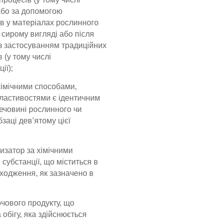
 або за допомогою
ів у матеріалах рослинного
 сирому вигляді або після
з застосуванням традиційних
 (у тому числі
ії);
хімічними способами,
властивостями є ідентичним
речовині рослинного чи
заці дев’ятому цієї
изатор за хімічними
субстанції, що міститься в
оходження, як зазначено в
рчового продукту, що
 обігу, яка здійснюється