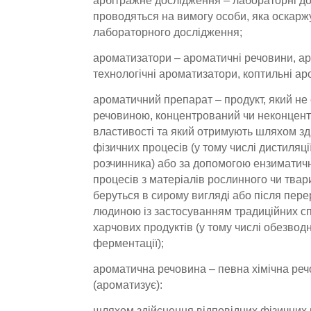
арбітражне дослідження – лабораторні д
проводяться на вимогу особи, яка оскарж
лабораторного дослідження;
ароматизатори – ароматичні речовини, а
технологічні ароматизатори, коптильні аро
ароматичний препарат – продукт, який не
речовиною, концентрований чи неконцент
властивості та який отримують шляхом зд
фізичних процесів (у тому числі дистиляці
розчинника) або за допомогою ензиматичн
процесів з матеріалів рослинного чи твар
беруться в сирому вигляді або після пер
людиною із застосуванням традиційних с
харчових продуктів (у тому числі обезво
ферментації);
ароматична речовина – певна хімічна ре
(ароматизує):
шляхом здійснення відповідних фізичних п