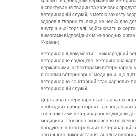
країни її відповідним державним ветери
інспектування тварин та харчових продукт
ветеринарній службі, з метою захисту здо
здоров’я тварин та, якщо це необхідно дл
внутрішньої торгівлі, здійснювати їх серти
вимогами відповідних міжнародних органі
України;
ветеринарні документи – міжнародний ве
ветеринарне свідоцтво, ветеринарна картк
державними інспекторами ветеринарної
лікарями ветеринарної медицини, що під
ветеринарно-санітарний стан харчових пр
ветеринарній службі.
Державна ветеринарно-санітарна експерт
необхідних лабораторних та спеціальних 
спеціалістами ветеринарної медицини де
медицини, стосовно визначення безпечнос
продуктів, підконтрольних ветеринарній 
або іншого використання, аналізу виробни