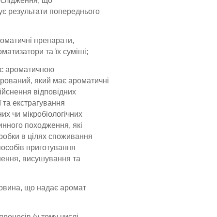
ослідження, що
ує результати попереднього
роматичні препарати,
матизатори та їх суміші;
 є ароматичною
рований, який має ароматичні
ійснення відповідних
ї та екстрагування
их чи мікробіологічних
инного походження, які
еробки в цілях споживання
пособів приготування
днення, висушування та
човина, що надає аромат
роцесів (у тому числі