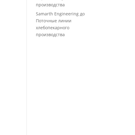
производства
Samarth Engineering
до
Поточные линии
хлебопекарного
производства