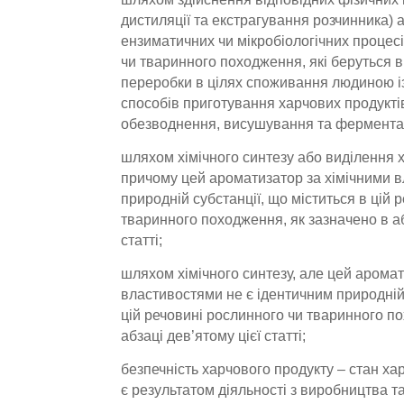
дистиляції та екстрагування розчинника)
ензиматичних чи мікробіологічних процес
чи тваринного походження, які беруться в
переробки в цілях споживання людиною і
способів приготування харчових продуктів
обезводнення, висушування та ферментац
шляхом хімічного синтезу або виділення 
причому цей ароматизатор за хімічними 
природній субстанції, що міститься в цій 
тваринного походження, як зазначено в аб
статті;
шляхом хімічного синтезу, але цей аромат
властивостями не є ідентичним природній 
цій речовині рослинного чи тваринного п
абзаці дев’ятому цієї статті;
безпечність харчового продукту – стан ха
є результатом діяльності з виробництва та