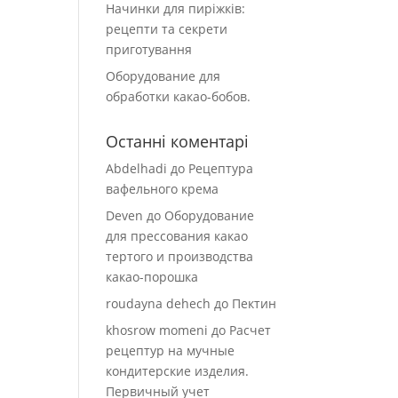
Начинки для пиріжків:
рецепти та секрети
приготування
Оборудование для
обработки какао-бобов.
Останні коментарі
Abdelhadi
до
Рецептура
вафельного крема
Deven
до
Оборудование
для прессования какао
тертого и производства
какао-порошка
roudayna dehech
до
Пектин
khosrow momeni
до
Расчет
рецептур на мучные
кондитерские изделия.
Первичный учет