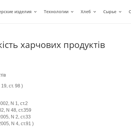
ерcкие изделия
Технологии
Хлеб
Сырье
С
кість харчових продуктів
тів
9, ст. 98 )
и
002, N 1, ст.2
02, N 48, ст.359
005, N 2, ст.33
005, N 4, ст.91 )