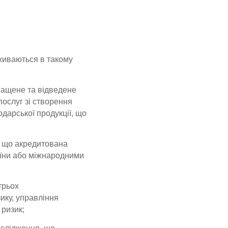
живаються в такому
нащене та відведене
послуг зі створення
дарської продукції, що
, що акредитована
аїни або міжнародними
трьох
ику, управління
 ризик;