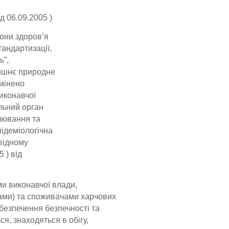
ід 06.09.2005 )
рони здоров’я
тандартизації,
ь”,
олишнє природне
амінено
иконавчої
льний орган
улювання та
епідеміологічна
овідному
5 ) від
и виконавчої влади,
ами) та споживачами харчових
безпечення безпечності та
я, знаходяться в обігу,