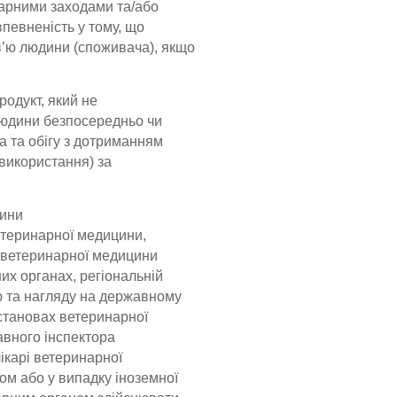
тарними заходами та/або
певненість у тому, що
в’ю людини (споживача), якщо
родукт, який не
людини безпосередньо чи
 та обігу з дотриманням
(використання) за
цини
ветеринарної медицини,
 ветеринарної медицини
них органах, регіональній
ю та нагляду на державному
установах ветеринарної
вного інспектора
ікарі ветеринарної
ом або у випадку іноземної