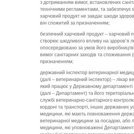
з дотриманням вимог, встановлених сані
технічними регламентами, та забезпечує в
харчовий продукт не завдає шкоди здоро
він спожитий за призначенням;
безпечний харчовий продукт – харчовий п
створює шкідливого впливу на здоров’я 
опосередковано за умов його виробництва
вимог санітарних заходів та споживання 
призначенням;
державний інспектор ветеринарної меди
(далі – ветеринарний інспектор) – лікар 
який працює у Державному департаменті
(далі – Департамент) та його територіаль
службі ветеринарно-санітарного контрол
кордоні та транспорті, інших державних 
медицини, які мають повноваження держа
ветеринарної медицини за посадою, або л
медицини, які уповноважені Департамент