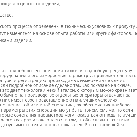
 пищевой ценности изделий;
дстве.
кого процесса определены в техни­ческих условиях к продукту 
гут изменяться на основе опыта работы или других факторов. В
иками изделий.
я с подробного его описания, включая под­робную рецептуру
борудование и его из­меряемые параметры, продолжительность
ратуры и регистрацию производимых измерений (после их
сли подробное описание сделано так, как показано на схеме,
в это дает технологам некий эталон, с ко­торым можно сравнива
 Обычно на про­изводстве отдельные операторы отвечают за
 них имеет свое представление о наилучших условиях
ыполнение той или иной операции для обеспечения наиболее
если
и параметры этих операций могут быть приемлемы­ми, но
екоторые сочетания параметров могут оказаться отнюдь не лучши
оло­гов как раз и заключается в том, чтобы следить за этими
 допустимость тех или иных показателей по сложившейся