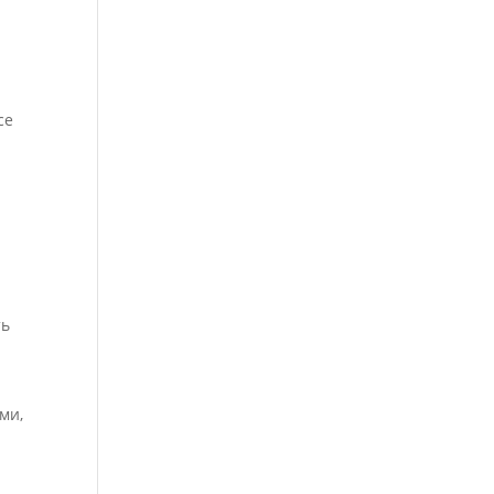
.
се
ть
ми,