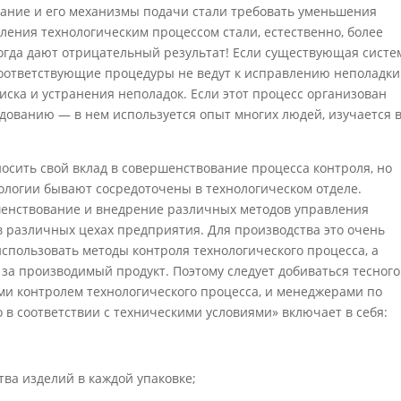
вание и его ме­ханизмы подачи стали требовать уменьшения
ления технологическим процессом стали, естественно, более
гда дают отрицательный результат! Если существую­щая систе
оответствующие процеду­ры не ведут к исправлению неполадки
ска и устранения неполадок. Если этот процесс организован
едованию — в нем используется опыт многих людей, изуча­ется 
сить свой вклад в совершенствова­ние процесса контроля, но
ологии бывают сосредоточены в технологическом отделе.
ршенствование и внедрение различных методов управления
в различных цехах предприятия. Для производства это очень
пользовать методы контроля техноло­гического процесса, а
за производимый продукт. Поэтому следует добиваться тесного
ми контролем технологического процесса, и менеджерами по
 в соответствии с техническими условиями» включа­ет в себя:
ва изделий в каждой упаковке;