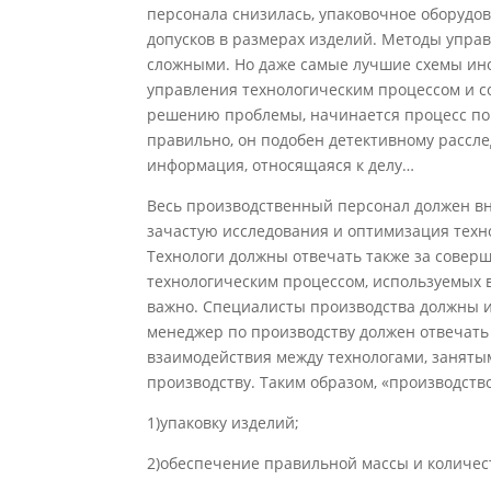
персонала снизилась, упаковочное оборудо
допусков в размерах изделий. Методы управ
сложными. Но даже самые лучшие схемы ино
управления технологическим процессом и с
решению проблемы, начинается процесс пои
правильно, он подо­бен детективному рассл
информация, относящаяся к делу…
Весь производственный персонал должен вно
зачастую исследования и оптимизация техн
Технологи должны отвечать также за со­ве
технологическим про­цессом, используемых 
важно. Специалисты производства должны ис
менеджер по производству должен отвечать 
взаимодействия между технологами, заняты
производству. Таким образом, «производство
1)упаковку изделий;
2)обеспечение правильной массы и количест