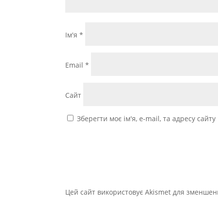
Ім'я
*
Email
*
Сайт
Зберегти моє ім'я, e-mail, та адресу сайт
Цей сайт використовує Akismet для зменшен