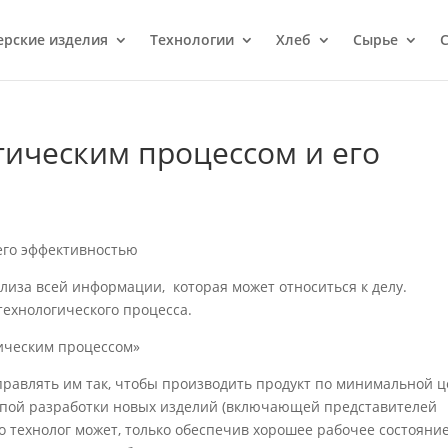
ерcкие изделия
Технологии
Хлеб
Сырье
С
гическим процессом и его
его эффективностью
лиза всей информации, которая может относиться к делу.
ехнологического процесса.
гическим процессом»
равлять им так, чтобы производить про­дукт по минимальной 
ппой разра­ботки новых изделий (включающей представителей
го технолог может, только обеспечив хорошее рабочее состояни