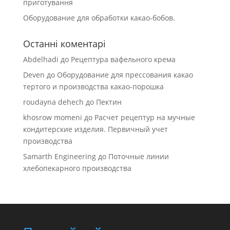
приготування
Оборудование для обработки какао-бобов.
Останні коментарі
Abdelhadi
до
Рецептура вафельного крема
Deven
до
Оборудование для прессования какао
тертого и производства какао-порошка
roudayna dehech
до
Пектин
khosrow momeni
до
Расчет рецептур на мучные
кондитерские изделия. Первичный учет
производства
Samarth Engineering
до
Поточные линии
хлебопекарного производства