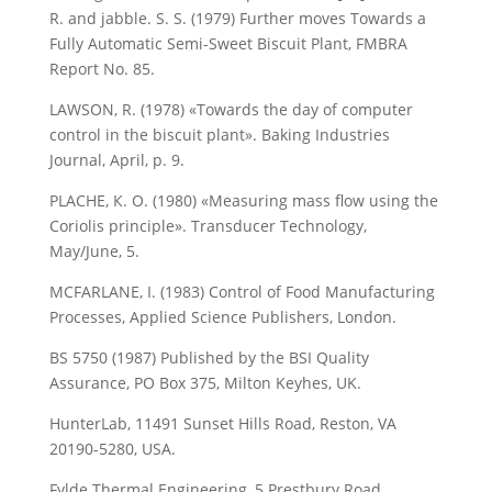
R. and jabble. S. S. (1979) Further moves Towards a
Fully Automatic Semi-Sweet Biscuit Plant, FMBRA
Report No. 85.
LAWSON, R. (1978) «Towards the day of computer
control in the biscuit plant». Baking Industries
Journal, April, p. 9.
PLACHE, К. O. (1980) «Measuring mass flow using the
Coriolis principle». Transducer Technology,
May/June, 5.
MCFARLANE, I. (1983) Control of Food Manufacturing
Processes, Applied Science Publishers, London.
BS 5750 (1987) Published by the BSI Quality
Assurance, PO Box 375, Milton Keyhes, UK.
HunterLab, 11491 Sunset Hills Road, Reston, VA
20190-5280, USA.
Fylde Thermal Engineering, 5 Prestbury Road,