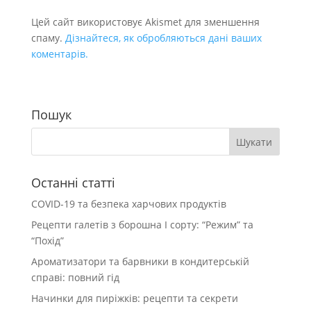
Цей сайт використовує Akismet для зменшення
спаму.
Дізнайтеся, як обробляються дані ваших
коментарів.
Пошук
Останні статті
COVID-19 та безпека харчових продуктів
Рецепти галетів з борошна І сорту: “Режим” та
“Похід”
Ароматизатори та барвники в кондитерській
справі: повний гід
Начинки для пиріжків: рецепти та секрети