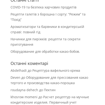
Останні статті
COVID-19 та безпека харчових продуктів
Рецепти галетів з борошна І сорту: “Режим” та
“Похід”
Ароматизатори та барвники в кондитерській
справі: повний гід
Начинки для пиріжків: рецепти та секрети
приготування
Оборудование для обработки какао-бобов.
Останні коментарі
Abdelhadi
до
Рецептура вафельного крема
Deven
до
Оборудование для прессования какао
тертого и производства какао-порошка
roudayna dehech
до
Пектин
khosrow momeni
до
Расчет рецептур на мучные
кондитерские изделия. Первичный учет