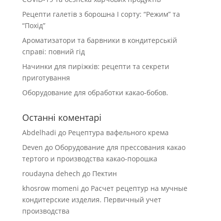
Рецепти галетів з борошна І сорту: “Режим” та
“Похід”
Ароматизатори та барвники в кондитерській
справі: повний гід
Начинки для пиріжків: рецепти та секрети
приготування
Оборудование для обработки какао-бобов.
Останні коментарі
Abdelhadi
до
Рецептура вафельного крема
Deven
до
Оборудование для прессования какао
тертого и производства какао-порошка
roudayna dehech
до
Пектин
khosrow momeni
до
Расчет рецептур на мучные
кондитерские изделия. Первичный учет
производства