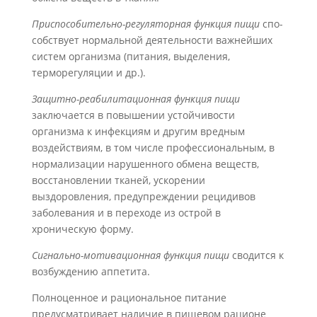
Приспособительно-регуляторная функция пищи
спо­
собствует нормальной деятельности важнейших
систем ор­ганизма (питания, выделения,
терморегуляции и др.).
Защитно-реабилитационная функция пищи
заключа­ется в повышении устойчивости
организма к инфекциям и другим вредным
воздействиям, в том числе профессиональ­ным, в
нормализации нарушенного обмена веществ,
восста­новлении тканей, ускорении
выздоровления, предупреж­дении рецидивов
заболевания и в переходе из острой в
хроническую форму.
Сигнально-мотивационная функция пищи
сводится к
воз­буждению аппетита.
Полноценное и рациональное питание
предусматривает наличие в пищевом рационе