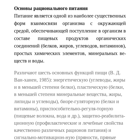
Основы рационального питания
Питание является одной из наиболее существенных
форм взаимосвязи организма с окружающей
средой, обеспечива­ющей поступление в организм в
составе пищевых продуктов органических
соединений (белков, жиров, углеводов, вита­минов),
простых химических элементов, минеральных ве­
ществ и воды.
Различают шесть основных функций пищи (В. Д.
Ван-ханен, 1985): энергетическую (углеводы, жиры
и в меньшей степени белки), пластическую (белки,
в меньшей степени минеральные вещества, жиры,
липиды и углеводы), биоре-гуляторную (белки и
витамины), приспособительно-регуля-торную
(пищевые волокна, вода и др.), защитно-реабилита­
ционную (профилактические и лечебные свойства
качествен­но различных рационов питания) и
сигнально-мотивацион-ную (пряности, пряные