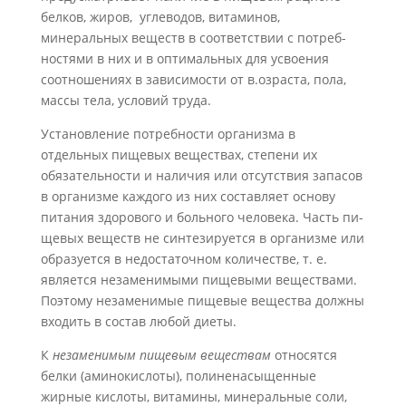
белков, жиров, углеводов, витаминов,
минеральных веществ в соответствии с потреб­
ностями в них и в оптимальных для усвоения
соотноше­ниях в зависимости от в.озраста, пола,
массы тела, усло­вий труда.
Установление потребности организма в
отдельных пище­вых веществах, степени их
обязательности и наличия или отсутствия запасов
в организме каждого из них составляет основу
питания здорового и больного человека. Часть пи­
щевых веществ не синтезируется в организме или
образует­ся в недостаточном количестве, т. е.
является незаменимыми пищевыми веществами.
Поэтому незаменимые пищевые ве­щества должны
входить в состав любой диеты.
К
незаменимым пищевым веществам
относятся
белки (аминокислоты), полиненасыщенные
жирные кислоты, ви­тамины, минеральные соли,