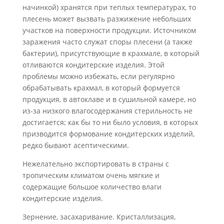
начинкой) хранятся при теплых температурах, то
плесень может вызвать разжижение небольших
участков на поверхности продукции. Источником
заражения часто служат споры плесени (а также
бактерии), присутствующие в крахмале, в который
отливаются кондитерские изделия. Этой
проблемы можно из­бежать, если регулярно
обрабатывать крахмал, в который формуется
продукция, в автоклаве и в сушильной камере, но
из-за низкого вла
госодержания стерильность не
достигается; как бы то ни было условия, в которых
призводится формование кон­дитерских изделий,
редко бывают асептическими.
Нежелательно экспортировать в страны с
тропическим климатом очень мягкие и
содержащие большое количество влаги
кондитерские изделия.
Зернение, засахаривание. Кристаллизация,