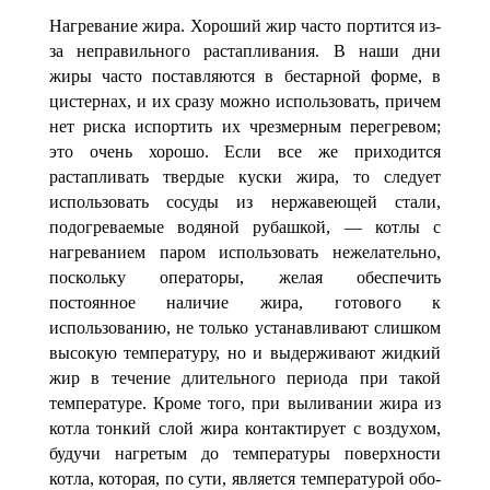
Нагревание жира. Хороший жир часто портится из-
за неправильного растап­ливания. В наши дни
жиры часто поставляются в бестарной форме, в
цистернах, и их сразу можно использовать, причем
нет риска испортить их чрезмерным перегре­вом;
это очень хорошо. Если все же приходится
растапливать твердые куски жира, то следует
использовать сосуды из нержавеющей стали,
подогреваемые водяной ру­башкой, — котлы с
нагреванием паром использовать нежелательно,
поскольку опе­раторы, желая обеспечить
постоянное наличие жира, готового к
использованию, не только устанавливают слишком
высокую температуру, но и выдерживают жидкий
жир в течение длительного периода при такой
температуре. Кроме тог
о, при выли­вании жира из
котла тонкий слой жира контактирует с воздухом,
будучи нагретым до температуры поверхности
котла, которая, по сути, является температурой обо­