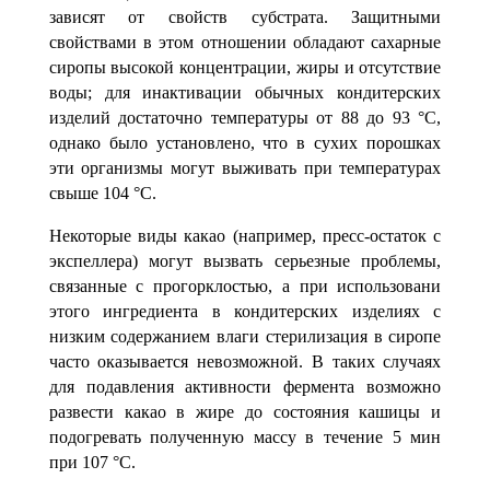
зависят от свойств субстрата. Защитными
свойствами в этом отношении обладают сахарные
сиропы высокой концентрации, жиры и отсутствие
воды; для инактивации обычных конди­терских
изделий достаточно температуры от 88 до 93
°С,
однако было установлено, что в сухих порошках
эти организмы могут выживать при температурах
свыше 104
°С.
Некоторые виды какао (например, пресс-остаток с
экспеллера) могут вызвать серьезные проблемы,
связанные с прогорклостью, а при использовани
этого ингре­диента в кондитерских изделиях с
низким содержанием влаги стерилизация в сиро­пе
часто оказывается невозможной. В таких случаях
для подавления активности фермента возможно
развести какао в жире до состояния кашицы и
подогревать по­лученную массу в течение 5 мин
при
107 °С.