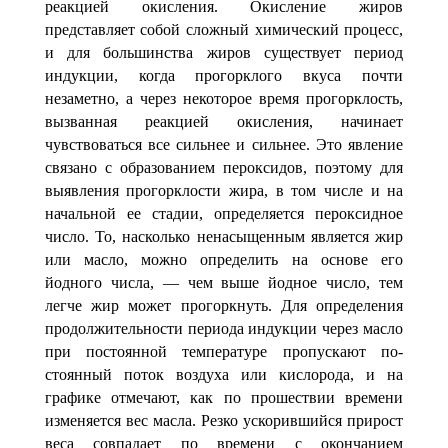
реакцией окисле­ния. Окисление жиров
представляет собой сложный химический процесс,
и для большинства жиров существует период
индукции, когда прогорклого вкуса почти
незаметно, а через некоторое время прогорклость,
вызванная реакцией окисления, начинает
чувствоваться все сильнее и сильнее. Это явление
связано с образованием пероксидов, поэтому для
выявления прогорклости жира, в том числе и на
началь­ной ее стадии, определяется пероксидное
число. То, насколько ненасыщенным яв­ляется жир
или масло, можно определить на основе его
йодного числа, — чем выше йодное число, тем
легче жир может прогоркнуть. Для определения
продолжитель­ности периода индукции через масло
при постоянной температуре пропускают по­
стоянный поток воздуха или кислорода, и на
графике отмечают, как по прошествии времени
изменяется вес масла. Резко ускорившийся прирост
веса совпадает по вре­мени с окончанием