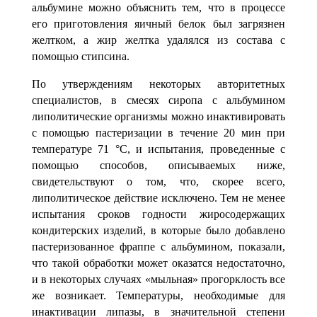
альбумине можно объяснить тем, что в процессе
его приготовления яичный белок был загрязнен
желтком, а жир желтка удалялся из состава с
помощью стипсина.
По утверждениям некоторых авторитетных
специалистов, в смесях сиропа с альбумином
липолитические организмы можно
инактивировать
с помощью пасте­ризации в течение
20 мин при
температуре
71 °С, и испытания, проведенные с
помо­щью способов, описываемых ниже,
свидетельствуют о том, что, скорее всего,
липолитическое действие исключено. Тем не менее
испытания сроков годности жиросодержащих
кондитерских изделий, в которые было добавлено
пастеризованное фраппе с альбумином, показали,
что такой обработки может оказатся недостаточно,
и в некоторых случаях «мыльная
» прогорклость все
же возникает. Температуры, не­обходимые для
инактивации липазы, в значительной степени