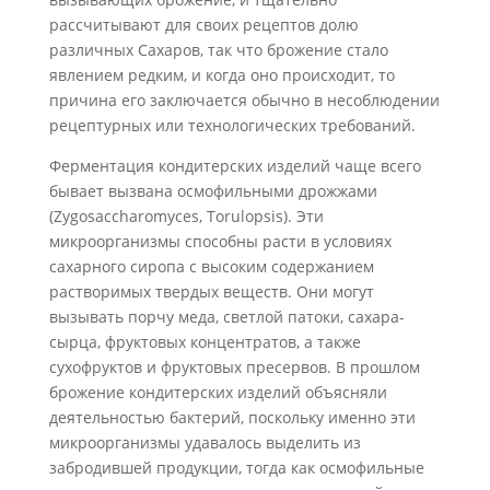
рассчитывают для своих рецептов долю
различных Сахаров, так что брожение стало
явлением редким, и ко­гда оно происходит, то
причина его заключается обычно в несоблюдении
рецептур­ных или технологических требований.
Ферментация кондитерских изделий чаще всего
бывает вызвана осмофильными дрожжами
(
Zygosaccharomyces, Torulopsis
). Эти
микроорганизмы способны расти в условиях
сахарного сиропа с высоким содержанием
растворимых твердых ве­ществ. Они могут
вызывать порчу меда, светлой патоки, сахара-
сырца, фруктовых концентратов, а также
сухофруктов и фруктовых пресервов. В прошлом
брожение кондитерских изделий объясняли
деятельностью бактерий, поскольку именно эти
микроорганизмы удавалось выделить из
забродившей продукции, тогда как осмофильные