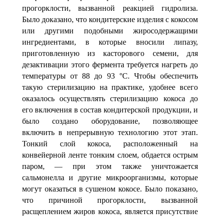
прогорклости, вызванной реакцией гидролиза.
Было доказано, что кондитерские изделия с кокосом
или дру­гими подобными жиросодержащими
ингредиентами, в которые вносили липазу,
приготовленную из касторового семени, для
дезактивации этого фермента требует­ся нагреть до
температуры от 88 до 93
°С. Чтобы обеспечить
такую стерилизацию на практике, удобнее всего
оказалось осуществлять стерилизацию кокоса до
его вклю­чения в состав кондитерской продукции, и
было создано оборудование, позволяю­щее
включить в непрерывную технологию этот этап.
Тонкий слой кокоса, располо­женный на
конвейерной ленте тонким слоем, обдается острым
паром, — при этом также уничтожается
сальмонелла и другие микроорганизмы, которые
могут ока­заться в сушеном кокосе. Было показано
,
что причиной прогорклости, вызван­ной
расщеплением жиров кокоса, является присутствие