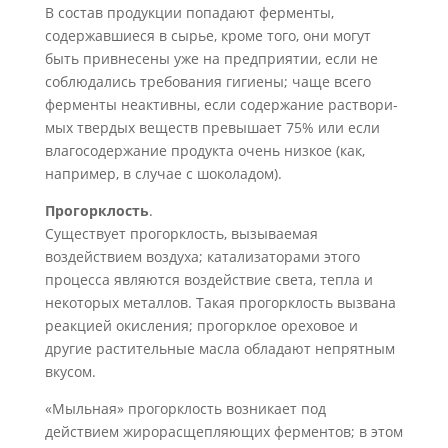
В состав продукции попадают ферменты,
содержавшиеся в сырье, кроме того, они могут
быть привнесены уже на предприятии, если не
соблюдались требования гигиены; чаще всего
ферменты неактивны, если содержание раствори­
мых твердых веществ превышает 75% или если
влагосодержание продукта очень низкое (как,
например, в случае с шоколадом).
Прогорклость
.
Существует прогорклость, вызываемая
воздействием воздуха; катализаторами этого
процесса являются воздействие света, тепла и
некоторых ме­таллов. Такая прогорклость вызвана
реакцией окисления; прогорклое ореховое и
другие растительные масла обладают непрятным
вкусом.
«Мыльная» прогорклость возникает под
действием жирорасщепляющих фер­ментов; в этом