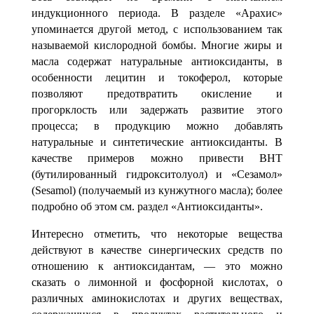
индукционного периода. В разделе «Арахис»
упоминается дру­гой метод, с использованием так
называемой кислородной бомбы. Многие жиры и
масла содержат натуральные антиокси
дант
ы, в
особенности лецитин и токоферол, которые
позволяют предотвратить окисление и
прогорклость или задержать разви­тие этого
процесса; в продукцию можно добавлять
натуральные и синтетические антиоксиданты. В
качестве примеров можно привести
ВНТ
(бутилированный гидрокситолуол) и «Сезамол»
(
Sesamol) (получаемый из кунжутного масла); более
подробно об этом см. раздел «Антиоксиданты».
Интересно отметить, что некоторые вещества
действуют в качестве синергических средств по
отношению к антиоксидантам, — это можно
сказать о лимонной и фосфорной кислотах, о
различных аминокислотах и других веществах,