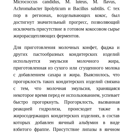
Micrococcus candidus, М. luteus, М. flavus,
Achromabacter lipolyticum и
Bacillus subtilis. С тех
пор в регионах, воз­делывающих кокос, был
достигнут значительный прогресс, позволяющий
исклю­чить присутствие в готовом кокосовом сырье
жирорасщепляющих ферментов.
Для приготовления молочных конфет, фаджа и
других пастообразных конди­терских изделий
используется эмульсия молочного жира,
приготовленная из сухо­го или сгущенного молока
с добавлением сахара и жира. Выяснилось, что
прогорк­лость таких кондитерских изделий связана
с тем, что молочная эмульсия, храня­щаяся
некоторое время перед ее использованием, успевает
быстро прогоркнуть. Прогорклость, вызванная
реакцией гидролиза, происходит также в
жиросодержащих кондитерских изделиях, в состав
которых добавлен яичный альбумин в виде
взбитого фраппе. Присутствие липазы в яичном