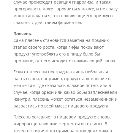
случае происходит реакция гидролиза, и такая
прогорклость может проявиться позже, и не сразу
можно догадаться, что появляющиеся привкусы
свя­заны с действием фер
ментов.
Плесень
.
Сама плесень становится заметна на поздних
этапах своего роста, когда гифы покрывают
продукт; употреблять его в пищу было бы
противно, от него исхо­дит отталкивающий запах.
Если от плесени пострадала лишь небольшая
часть сырья, например, продукты, лежавшие в
мешке там, где оказалось влажное пятно, или в
случае, когда орехи или какао-бобы заплесневели
изнутри, плесень может остаться незамеченной и
разрас­тись по всей массе пищевого продукта.
Плесень оставляет в пищевом продукте споры,
жирорасщепляющие ферменты и токсины. В
качестве типичного примера последних можно