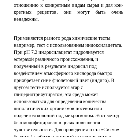
отношению к конкретным видам сырья и для кон­
кретных рецептов, они могут быть очень
ненадежны.
Применяются разного рода химические тесты,
например, тест с использованием индоксилацетата.
При рН 7,2 индоксилацетат гидролизуется
эстеразой различного происхождения, и
полученный в результате индоксил под
воздействием атмосфер­ного кислорода быстро
приобретает сине-фиолетовый цвет (индиго). В
другом тесте используется агар с
глицерилтрибутиратом; эта среда может
использоваться для определения количества
липолитических организмов посевом или
подсчетом колоний под микроскопом. Этот метод
был модифицирован в целях повы­шения
чувствительности. Для проведения теста «Сигма»
берется
1 г образца, кото­рый выдерживается в