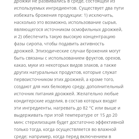
дрожжи не развивались в среде, состоящей из
используемых ингредиен­тов. Существует два пути
избежать брожения продукции:
1) исключить,
насколько это возможно, использование сырья,
являющегося источником осмофильных дрожжей,
и 2) обеспечить такую высокую концентрацию
фазы сиропа, чтобы пода­вить активность
дрожжей. Эпизодические случаи брожения могут
быть связаны с использованием фруктов, орехов,
какао, муки из некоторых видов злаков, а также
других натуральных продуктов, которые служат
первоисточником этих дрожжей,
а кроме того,
создают для них белковую среду, дополнительный
источник питания дрожжей. Желательно любые
кондитерские изделия, в состав которых входят
эти ингредиенты, нагревать до 82 °С или выше и
выдерживать при этой температуре от
15 до 20
мин; стерилизация будет достаточно эффективной
только тогда, когда осу­ществляется во влажной
среде; например, когда перед включением в