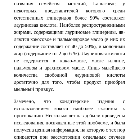
названия семейства растений,
Lauracaeae
, у
некоторых предста
вителей ко­торого среди
естественных глицеридов более 90% составляет
лауриновая кислота. Наиболее распространенными
жирами, содержащими лауриновые глицериды, яв­
ляются кокосовое и пальмоядровое масло (в них их
содержание составляет от 40 до 50%), и молочный
жир (содержание от 2 до 6
%). Лауриновая кислота
не содержится в какао-масле, масле иллипе,
пальмовом и арахисовом масле. Лишь малейшего
ко­личества свободной лауриновой кислоты
достаточно для того, чтобы продукт при­обрел
мыльный привкус.
Замечено, что кондитерские изделия с
использованием кокоса наиболее склон­ны к
прогорканию. Несколько лет назад были проведены
исследования, посвящен­ные этой проблеме
, и была
получена ценная информация, на которую с тех пор
опираются при рассмотрении отдельных случаев