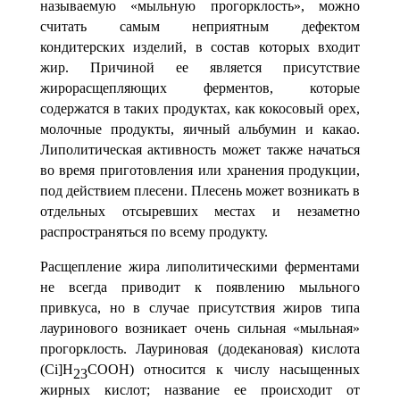
называемую «мыльную про­горклость», можно
считать самым неприятным дефектом
кондитерских изделий, в состав которых входит
жир. Причиной ее является присутствие
жирорасщепляющих ферментов, которые
содержатся в таких продуктах, как кокосовый орех,
молоч­ные продукты, яичный альбумин и какао.
Липолитическая активность может также начаться
во время приготовления или хранения продукции,
под действием плесени. Плесень может возникать в
отдельных отсыревших местах и незаметно
распростра­няться по всему продукту.
Расщепление жира липолитическими ферментами
не всегда приводит к появ­лению мыльного
привкуса, но в случае присутствия жиров типа
лауринового возни­кает очень сильная «мыльная»
прогорклость. Лауриновая (додекановая) кислота
(
Ci]H
C
OOH) относится к числу насыщенных
23
жирных кислот; название ее проис­ходит от