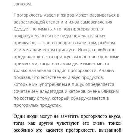
запахом.
Прогорклость масел и жиров может развиваться в
возрастающей степени и из-за самоокисления.
Сдедует понимать, что под прогорклостью
подразумеваются все виды нежелательных
привкусов, — часто говорят о салистом, рыбном
или ме­таллическом привкусе. Иногда ошибочно
предполагают, что
привкус вызван посто­ронними
примесями, когда на самом деле имеет место
только начальная стад
ия про­горклости. Анализ
показал, что естественный вкус продуктов,
которые мы употреб­ляем в пищу, определяется
сочетанием альдегидов и кетонов, очень близким
по составу к тому, который обнаруживается в
прогорклых продуктах.
Одни люди могут не заметить прогорклого вкуса,
тогда как другие чувствуют его очень тонко;
особенно это касается прогорклости, вызванной