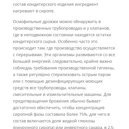
состав конди­терского изделия ингредиент
нагревают в сиропе.
Осмофильные дрожжи можно обнаружить в
производственных трубопроводах и у клапанов,
где в неподвижном состоянии находятся остатки
кондитерского сы­рья. Особенно часто это
происходит там, где производство осуществляется
с пере­рывами. Эти организмы развиваются со все
большей энергией, следовательно, крайне важно
соблюдаь требования производственной гигиены,
а также регулярно стерилизовать острым паром
или с помощью дезинфицирующих моющих
средств все трубопроводы, клапаны,
смесительные и измельчительные машины. Для
пре­дотвраще
ния брожения обычно бывает
достаточно обеспечить, чтобы концентра­ция
сиропной фазы составила более 75%, для чего в
состав включается доля жидкой глюкозы
(кукурузного сиропа) или инвертного сахара, в 2,5-