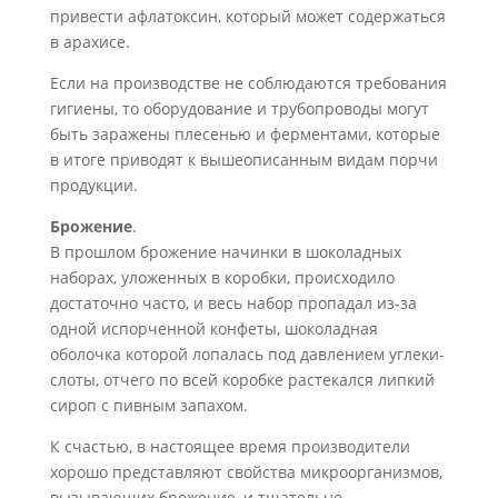
привести афлатоксин, который может содержаться
в арахисе.
Если на производстве не соблюдаются требования
гигиены, то оборудование и трубопроводы могут
быть заражены плесен
ью и ферментами, которые
в итоге при­водят к вышеописанным видам порчи
продукции.
Брожение
.
В прошлом брожение начинки в шоколадных
наборах, уложенных в коробки, происходило
достаточно часто, и весь набор пропадал из-за
одной испор­ченной конфеты, шоколадная
оболочка которой лопалась под давлением углеки­
слоты, отчего по всей коробке растекался липкий
сироп с пивным запахом.
К счастью, в настоящее время производители
хорошо представляют свойства микроорганизмов,
вызывающих брожение, и тщательно