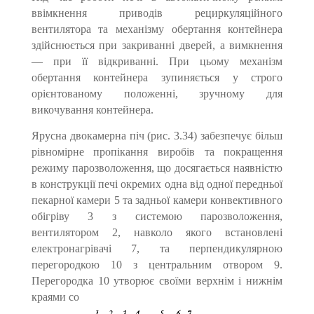
ввімкнення при­водів рециркуляційного
вентилятора та механізму обертання кон­тейнера
здійснюється при закриванні дверей, а вимкнення
— при її відкриванні. При цьому механізм
обертання кон­тейнера зупиняється у строго
орієнтованому положенні, зручному для
викочування контейнера.
Ярусна двокамерна піч (рис. 3.34) забезпечує більш
рівномірне пропікання виробів та покращення
режиму парозволоження, що досягається наявністю
в конструкції печі окремих одна від одної передньої
пекарної камери 5 та задньої камери конвективного
обігріву 3 з системою парозволоження,
вентилятором 2, навколо якого встановлені
електронагрівачі 7, та перпендикулярною
перегородкою 10 з центральним отвором 9.
Перегородка 10 утворює своїми верхнім і нижнім
краями со