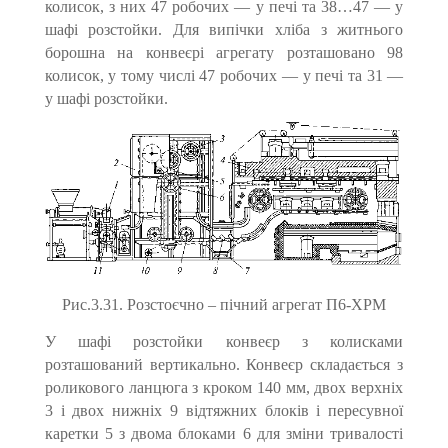
колисок, з них 47 робочих — у печі та 38…47 — у
шафі розстойки. Для випічки хліба з житнього
борошна на конвеєрі агрегату розташовано 98
колисок, у тому числі 47 робочих — у печі та 31 —
у шафі розстойки.
Рис.3.31. Розстоєчно – пічний агрегат П6-ХРМ
У шафі розстойки конвеєр з колисками
розташований вертикально. Конвеєр складається з
роликового ланцюга з кроком 140 мм, двох верхніх
3 і двох нижніх 9 відтяжних блоків і пересувної
карет­ки 5 з двома блоками 6 для зміни тривалості