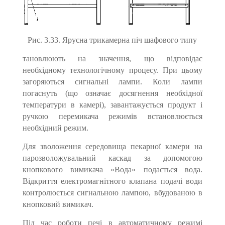
Рис. 3.33. Ярусна трикамерна піч шафового типу
тановлюють на значення, що відповідає
необхідному техноло­гічному процесу. При цьому
загоряються сигнальні лампи. Коли лампи
погаснуть (що означає досягнення необхідної
темпера­тури в камері), завантажується продукт і
ручкою перемикача ре­жимів встановлюється
необхідний режим.
Для зволоження середовища пекарної камери на
парозволожу­вальний каскад за допомогою
кнопкового вимикача «Вода» подає­ться вода.
Відкриття електромагнітного клапана подачі води
контролюється сигнальною лампою, вбудованою в
кнопковий ви­микач.
Під час роботи печі в автоматичному режимі