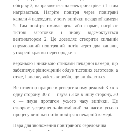
обігріву 3, направляється на електронагрівачі 1 і там
нагрівається. Нагріте повітря через повітряні
канали 4 надходить у зону випічки пекарної камери
5. Там повітря омиває дека або форми, нагріває
тістові заготовки і знову відсмоктується
вентилятором 2. Це дозволяє створити сильний
спрямований повітряний потік через два канали,
утворені краями перегородки з
верхньою і нижньою стінками пекарної камери, що
забезпечує рівномірний обдув тістових заготовок, а
отже, і високу якість виробів, що випікаються.
Вентилятор працює в реверсивному режимі: 3 хв в
одну сторону, 30 с — пауза і 3 хв в іншу сторону, 30
с — пауза протягом усього часу випічки. Це
створює усереднено-рівномірний за часом усього
процесу випічки потік повітря в пекарній камері.
Пара для зволоження повітряного середовища