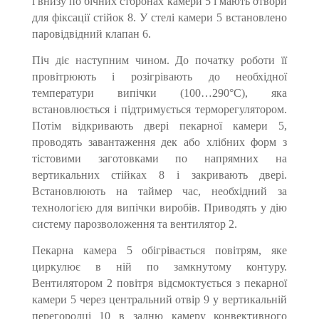
і внизу по бічних сторонах камери 5 і мають отвори
для фіксації стійок 8. У стелі камери 5 встановлено
паровідвідний клапан 6.
Піч діє наступним чином. До початку роботи її
провітрюють і розігрівають до необхідної
температури випічки (100…290°С), яка
встановлюється і підтримується термо­регулятором.
Потім відкривають двері пекарної камери 5,
проводять завантаження дек або хлібних форм з
тістовими заготовками по напрямних на
вертикальних стійках 8 і закривають двері.
Встановлюють на таймер час, необхідний за
технологією для випічки виробів. Приводять у дію
систему парозволоження та вентилятор 2.
Пекарна камера 5 обігрівається повітрям, яке
циркулює в ній по замкнутому контуру.
Вентилятором 2 повітря відсмоктується з пекарної
камери 5 через центральний отвір 9 у вертикальній
перегородці 10 в задню камеру конвективного