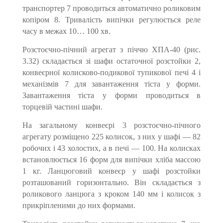
транспортер 7 проводиться автоматично роликовим
копіром 8. Тривалість випічки регулюється реле
часу в межах 10… 100 хв.
Розстоєчно-пічний агрегат з піччю ХПА-40 (рис.
3.32) складається зі шафи остаточної розстойки 2,
конвеєрної колисково-подикової тупикової печі 4 і
механізмів 7 для завантаження тіста у фор­ми.
Завантаження тіста у форми проводиться в
торцевій частині шафи.
На загальному конвеєрі 3 розстоєчно-пічного
агрегату розміщено 225 колисок, з них у шафі — 82
робочих і 43 холостих, а в печі — 100. На колисках
встановлюється 16 форм для випічки хліба мас­сою
1 кг. Ланцюговий конвеєр у шафі розстойки
розташований горизонтально. Він складається з
роликового ланцюга з кроком 140 мм і колисок з
прикріпленими до них формами.