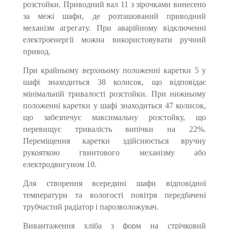
розстойки. Приводний вал 11 з зірочками винесено
за межі шафи, де розташований приводний
механізм агрегату. При аварійному відключенні
електроенергії можна використовувати ручний
привод.
При крайньому верхньому положенні каретки 5 у
шафі знахо­диться 38 колисок, що відповідає
мінімальній тривалості розстойки. При нижньому
положенні каретки у шафі знаходиться 47 колисок,
що забезпечує максимальну розстойку, що
перевищує тривалість випічки на 22%.
Переміщення карет­ки здійснюється вручну
рукояткою гвинтового механізму або
електродвигуном 10.
Для створення всередині шафи відповідної
температури та вологості повітря передбачені
трубчастий радіатор і парозволожувач.
Вивантаження хліба з форм на стрічковий