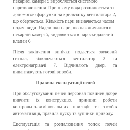
пекарної камери 5 виробляється системою
парозволоження. При цьому вода розпилюється за
допомогою форсунки на крильчатку вентилятора 2,
що обертається. Кількість пари визначається часом
подачі води. Надлишки пари, що накопичилися в
пекарній камері 5, видаляються в пароскидальний
клапан 6.
Після закінчення випічки подається звуковий
сигнал, відключаються вентилятор 2 та
електронагрівачі 7. Відчиняють двері та
вивантажують готові вироби.
Правила експлуатації печей
При обслуговуванні печей персонал повинен добре
вивчити їх конструкцію, принцип роботи
контрольно-вимірювальних приладів та засобів
автоматизації, правила пуску та зупинки приводу.
Експлуатація та розпалювання топок печей