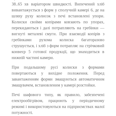
38..65 хв варіатором швидкості. Випечений хліб
вивантажується з форм у сполучній камері 6, де на
шляху руху колисок з печі встановлені упори.
Колиски своїми копірами ковзають по упорах,
перекидаються і далі потрапляють на гребінки —
вигнуті металеві смуги. При взаємодії копірів з
гребінками рухома колиска багаторазово
струшується, і хліб з форм потрапляє на стрічковий
конвеєр 5 готової продукції, що знаходиться в
нижній частині камери.
При подальшому русі колиски з формами
повертаються у вихідне положення. Перед
завантаженням форми змащуються автоматичним
змащувачем, встановленим у камері розстойки.
Печі шафового типу, як правило, забезпечені
електрообігрівом, працюють у періодичному
режимі і використовуються на підприємствах малої
потужності.