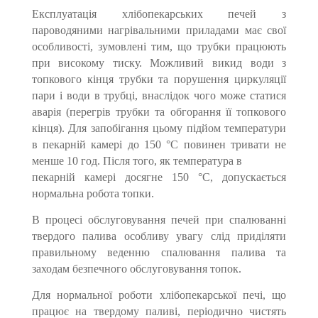
Експлуатація хлібопекарських печей з
пароводяними нагрівальними приладами має свої
особливості, зумовлені тим, що трубки працюють
при високому тиску. Можливий викид води з
топкового кінця трубки та порушення циркуляції
пари і води в трубці, внаслідок чого може статися
аварія (перегрів трубки та обгорання її топкового
кінця). Для запобігання цьому підйом температури
в пекарній камері до 150 °С повинен тривати не
менше 10 год. Після того, як температура в
пекарній камері досягне 150 °С, допускається
нормальна робота топки.
В процесі обслуговування печей при спалюванні
твердого палива особливу увагу слід приділяти
правильному веденню спалювання палива та
заходам безпечного обслуговування топок.
Для нормальної роботи хлібопекарської печі, що
працює на твердому паливі, періодично чистять