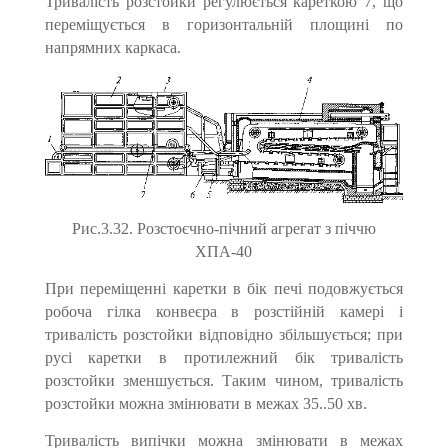
Тривалість розстойки регулюється кареткою 7, що
переміщується в горизонтальній площині по
напрямних каркаса.
Рис.3.32. Розстоєчно-пічний агрегат з піччю
ХПА-40
При переміщенні каретки в бік печі подовжується
робоча гілка конвеєра в розстійній камері і
тривалість розстойки відповідно збільшується; при
русі каретки в протилежний бік тривалість
розстойки змен­шується. Таким чином, тривалість
розстойки можна змінювати в межах 35..50 хв.
Тривалість випічки можна змінювати в межах