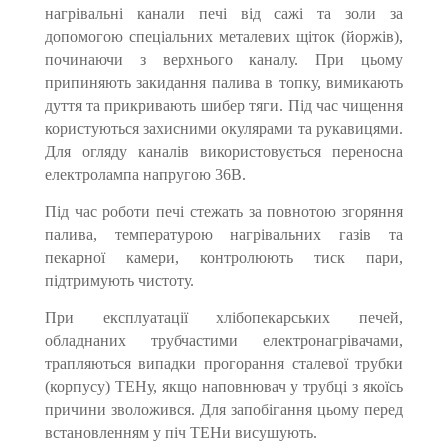
нагрівальні канали печі від сажі та золи за
допомогою спеціальних металевих щіток (йоржів),
починаючи з верхнього каналу. При цьому
припиняють закидання палива в топку, вимикають
дуття та прикривають шибер тяги. Під час чищення
користуються захисними окулярами та рукавицями.
Для огляду каналів використовується переносна
електролампа напругою 36В.
Під час роботи печі стежать за повнотою згоряння
палива, температурою нагрівальних газів та
пекарної камери, контролюють тиск пари,
підтримують чистоту.
При експлуатації хлібопекарських печей,
обладнаних трубчастими електронагрівачами,
трапляються випадки прогорання сталевої трубки
(корпусу) ТЕНу, якщо наповнювач у трубці з якоїсь
причини зволожився. Для запобігання цьому перед
встановленням у піч ТЕНи висушують.