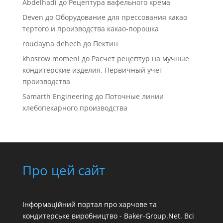
Abdelhadi
до
Рецептура вафельного крема
Deven
до
Оборудование для прессования какао
тертого и производства какао-порошка
roudayna dehech
до
Пектин
khosrow momeni
до
Расчет рецептур на мучные
кондитерские изделия. Первичный учет
производства
Samarth Engineering
до
Поточные линии
хлебопекарного производства
Про цей сайт
Інформаційний портал про харчове та
кондитерське виробництво - Baker-Group.Net. Всі