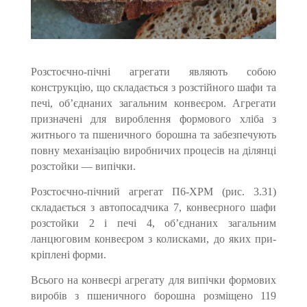
Розстоєчно-пічні агрегати являють собою
конструкцію, що складається з розстійного шафи та
печі, об’єднаних загальним конвеєром. Агрегати
призначені для вироблення формового хліба з
житнього та пшеничного борошна та забезпечують
повну механізацію виробничих процесів на ділянці
розстойки — випічки.
Розстоєчно-пічний агрегат П6-ХРМ (рис. 3.31)
складається з авто­посадчика 7, конвеєрного шафи
розстойки 2 і печі 4, об’єдна­них загальним
ланцюговим конвеєром з колисками, до яких при­
кріплені форми.
Всього на конвеєрі агрегату для випічки формових
виробів з пшеничного борошна розміщено 119