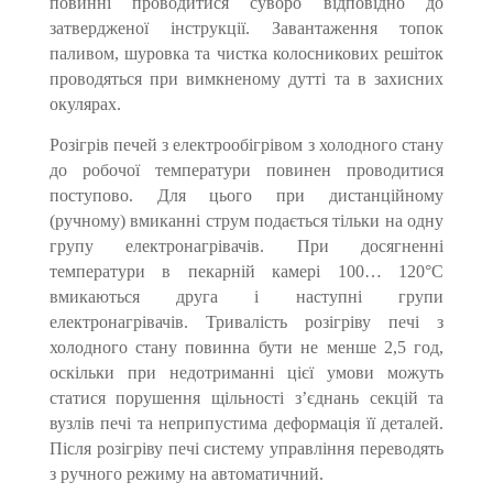
повинні проводитися суворо відповідно до
затвердженої інструкції. Завантаження топок
паливом, шуровка та чистка колосникових решіток
проводяться при вимкненому дутті та в захисних
окулярах.
Розігрів печей з електрообігрівом з холодного стану
до робочої температури повинен проводитися
поступово. Для цього при дистанційному
(ручному) вмиканні струм подається тільки на одну
групу електронагрівачів. При досягненні
температури в пекарній камері 100… 120°С
вмикаються друга і наступні групи
електронагрівачів. Тривалість розігріву печі з
холодного стану повинна бути не менше 2,5 год,
оскільки при недотриманні цієї умови можуть
статися порушення щільності з’єднань секцій та
вузлів печі та неприпустима деформація її деталей.
Після розігріву печі систему управління переводять
з ручного режиму на автоматичний.