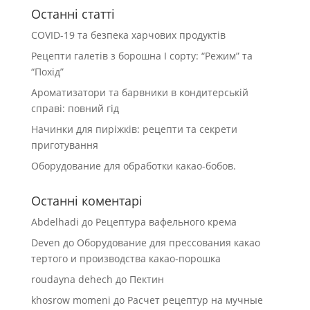
Останні статті
COVID-19 та безпека харчових продуктів
Рецепти галетів з борошна І сорту: “Режим” та
“Похід”
Ароматизатори та барвники в кондитерській
справі: повний гід
Начинки для пиріжків: рецепти та секрети
приготування
Оборудование для обработки какао-бобов.
Останні коментарі
Abdelhadi
до
Рецептура вафельного крема
Deven
до
Оборудование для прессования какао
тертого и производства какао-порошка
roudayna dehech
до
Пектин
khosrow momeni
до
Расчет рецептур на мучные