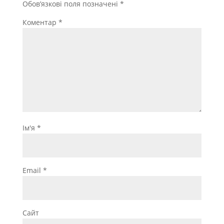
Обов’язкові поля позначені
*
Коментар
*
Ім'я
*
Email
*
Сайт