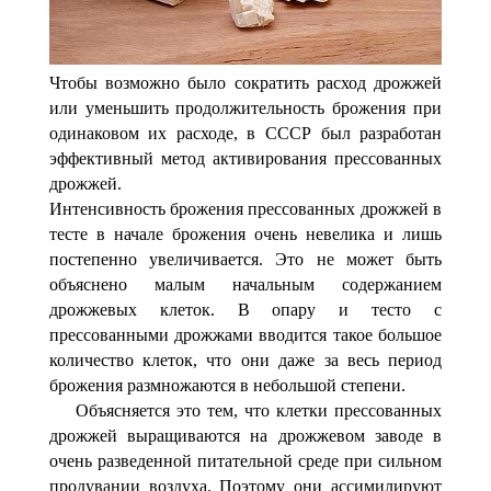
Чтобы возможно было сократить расход дрожжей
или уменьшить продолжительность брожения при
одина­ковом их расходе, в СССР был разработан
эффективный метод активирования прессованных
дрожжей.
Интенсивность брожения прессованных дрожжей в
те­сте в начале брожения очень невелика и лишь
постепенно увеличивается. Это не может быть
объяснено малым началь­ным содержанием
дрожжевых клеток. В опару и тесто с
прессованными дрожжами вводится такое большое
коли­чество клеток, что они даже за весь период
брожения раз­множаются в небольшой степени.
Объясняется это тем, что клетки прессованных
дрожжей выращиваются на дрожжевом заводе в
очень разведенной питательной среде при сильном
продувании воздуха. По­этому они ассимилируют