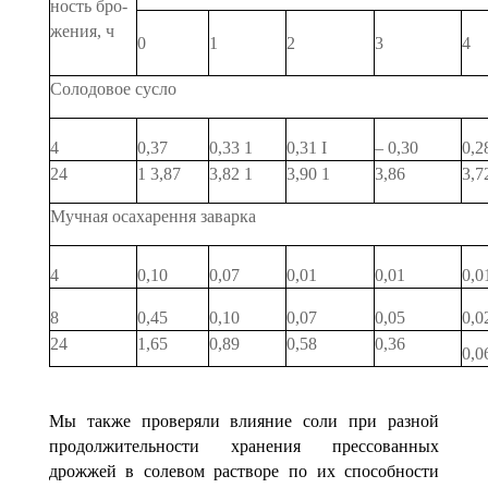
ность бро­
жения, ч
0
1
2
3
4
Солодовое сусло
4
0,37
0,33 1
0,31 I
– 0,30
0,2
24
1 3,87
3,82 1
3,90 1
3,86
3,7
Мучная осахарення заварка
4
0,10
0,07
0,01
0,01
0,0
8
0,45
0,10
0,07
0,05
0,0
24
1,65
0,89
0,58
0,36
0,0
Мы также проверяли влияние соли при разной
продол­жительности хранения прессованных
дрожжей в солевом растворе по их способности