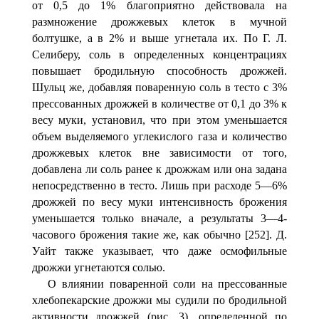
от 0,5 до 1% благоприятно действовала на
размножение дрож­жевых клеток в мучной
болтушке, а в 2% и выше угнетала их. По Г. Л.
Селиберу, соль в определенных концентрациях
повышает бродильную способность дрожжей.
Шульц же, добавляя поваренную соль в тесто с 3%
прессованных дрожжей в количестве от 0,1 до 3% к
весу муки, установил, что при этом уменьшается
объем выделяемого углекислого газа и количество
дрожжевых клеток вне зависимости от того,
добавлена ли соль ранее к дрожжам или она задана
непосредственно в тесто. Лишь при расходе 5—6%
дрож­жей по весу муки интенсивность брожения
уменьшается только вначале, а результаты 3—4-
часового брожения такие же, как обычно [252]. Д.
Уайт также указывает, что даже осмофильные
дрожжи угнетаются солью.
О влиянии поваренной соли на прессованные
хлебо­пекарские дрожжи мы судили по бродильной
активности дрожжей (рис. 3), определенной по