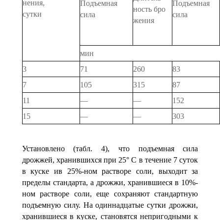
нения,
Подъем­
ная
Подъем­
ная
ность бро­
сутки
сила
сила
жения
мин
3
71
260
83
7
105
315
87
11
—
—
152
15
—
—
303
Установлено (табл. 4), что подъемная сила
дрожжей, хранившихся при 25° С в течение 7 суток
в куске ив 25%-ном растворе соли, выходит за
пределы стандарта, а дрожжи, хранившиеся в 10%-
ном растворе соли, еще сохраняют стандартную
подъемную силу. На одиннадцатые сутки дрожжи,
хранившиеся в куске, становятся непригодными к