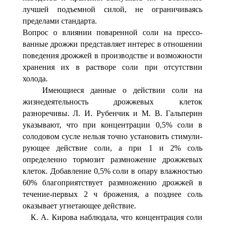
лучшей подъемной силой, не ограничиваясь
пределами стандарта.
Вопрос о влиянии поваренной соли на прессо­
ванные дрожжи представляет интерес в отношении
пове­дения дрожжей в производстве и возможности
хранения их в растворе соли при отсутствии
холода.
Имеющиеся данные о действии соли на
жизнедеятель­ность дрожжевых клеток
разноречивы. Л. И. Рубенчик и М. В. Гальперин
указывают, что при концентрации 0,5% соли в
солодовом сусле нельзя точно установить стимули­
рующее действие соли, а при 1 и 2% соль
определенно тор­мозит размножение дрожжевых
клеток. Добавление 0,5% соли в опару влажностью
60% благоприятствует размно­жению дрожжей в
течение-первых 2 ч брожения, а позд­нее соль
оказывает угнетающее действие.
К. А. Кирова наблюдала, что концентрация соли