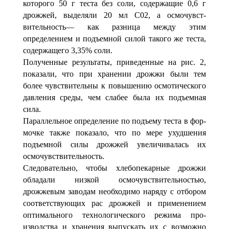
которого 50 г теста без соли, содержащие 0,6 г
дрожжей, вы­деляли 20 мл С02, а осмочувст­
вительность— как разница меж­ду этим
определением и подъ­емной силой такого же теста,
содержащего 3,35% соли.
Полученные результаты, приведенные на рис. 2,
показа­ли, что при хранении дрожжи были тем
более чувствительны к повышению осмотического
давления среды, чем слабее была их подъемная
сила.
Параллельное определение по подъему теста в фор­
мочке также показало, что по мере ухудшения
подъем­ной силы дрожжей увеличивалась их
осмочувствительность.
Следовательно, чтобы хлебопекарные дрожжи
обладали низкой осмочувствительностью,
дрожжевым заводам необ­ходимо наряду с отбором
соответствующих рас дрожжей и применением
оптимального технологического режима про­
изводства и хранения выпускать их с возможно