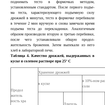
поднимать тесто в формочках методом,
установленным стандартом. После первого подъе­
ма теста, характеризующего подъемную силу
дрожжей в минутах, тесто в формочке перебивали
в течение 2 мин вручную и снова замечали время
подъема теста до перекладинки. Аналогичным
образом производили вторую и тре­тью перебивки,
после чего устанавливали общую продол­
жительность брожения. Затем выпекали из него
хлеб в лабораторной печи.
Таблица 4. Качество дрожжей, выдержанных в
куске и солевом растворе при 25° С
Хранение дрожжей
в 10%-ном
ра
в куске
соли
Продол­
житель­
ность хра­
Длитель­