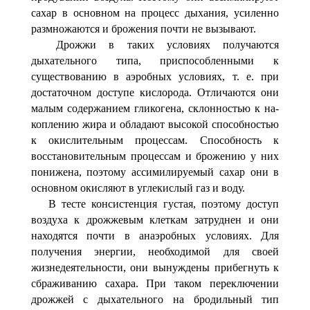
сахар в основном на процесс ды­хания, усиленно
размножаются и брожения почти не вызы­вают.
Дрожжи в таких условиях получаются
дыхательного типа, приспособленными к
существованию в аэробных усло­виях, т. е. при
достаточном доступе кислорода. Отлича­ются они
малым содержанием гликогена, склонностью к на­
коплению жира и обладают высокой способностью
к окис­лительным процессам. Способность к
восстановительным процессам и брожению у них
понижена, поэтому ассими­лируемый сахар они в
основном окисляют в углекислый газ и воду.
В тесте консистенция густая, поэтому доступ
воздуха к дрожжевым клеткам затруднен и они
находятся почти в анаэробных условиях. Для
получения энергии, необхо­димой для своей
жизнедеятельности, они вынуждены при­бегнуть к
сбраживанию сахара. При таком переключении
дрожжей с дыхательного на бродильный тип