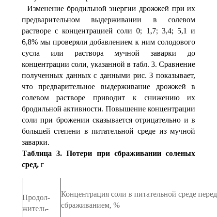
Изменение бродильной энергии дрожжей при их
пред­варительном выдерживании в солевом
растворе с концент­рацией соли 0; 1,7; 3,4; 5,1 и
6,8% мы проверяли добавле­нием к ним солодового
сусла или раствора мучной заварки до
концентрации соли, указанной в табл. 3. Сравнение
полученных данных с данными рис. 3 показывает,
что пред­варительное выдерживание дрожжей в
солевом растворе приводит к снижению их
бродильной активности. Повыше­ние концентрации
соли при брожении сказывается отри­цательно и в
большей степени в питательной среде из муч­ной
заварки.
Таблица 3. Потери при сбраживании соленых
сред,
г
Концентрация соли в
питательной среде пере
Продол­
сбраживанием, %
житель­