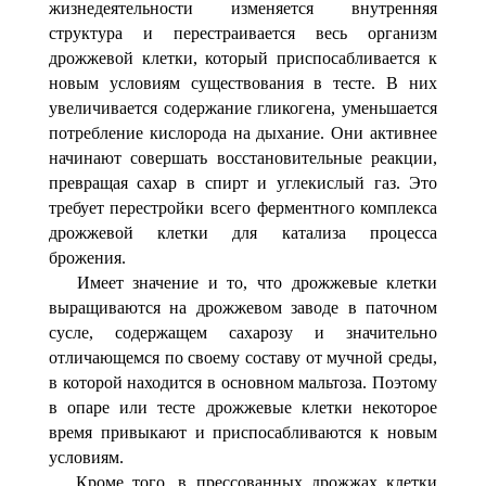
жизнедеятель­ности изменяется внутренняя
структура и перестраивает­ся весь организм
дрожжевой клетки, который приспосаб­ливается к
новым условиям существования в тесте. В них
увеличивается содержание гликогена, уменьшается
потреб­ление кислорода на дыхание. Они активнее
начинают со­вершать восстановительные реакции,
превращая сахар в спирт и углекислый газ. Это
требует перестройки всего ферментного комплекса
дрожжевой клетки для катализа процесса
брожения.
Имеет значение и то, что дрожжевые клетки
выращива­ются на дрожжевом заводе в паточном
сусле, содержащем сахарозу и значительно
отличающемся по своему составу от мучной среды,
в которой находится в основном мальтоза. Поэтому
в опаре или тесте дрожжевые клетки некото­рое
время привыкают и приспосабливаются к новым
ус­ловиям.
Кроме того, в прессованных дрожжах клетки