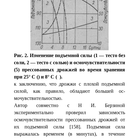
Рис. 2. Изменение подъем­ной силы (1 — тесто без
соли, 2 — тесто с солью) и осмо­чувствительности
(5) прессо­ванных дрожжей во время хранения
при 25° С () и 8° С ( ).
к заключению, что дрожжи с плохой подъемной
силой, как правило, обладают большей ос­
мочувствительностью.
Автор совместно с Н И. Бер­зиной
экспериментально про­верил зависимость
осмочувстви­тельности прессованных дрож­жей от
их подъемной силы [158]. Подъемная сила
выражалась временем (в минутах), в течение