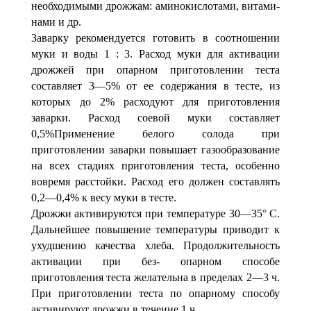
необходимыми дрожжам: аминокислотами, витами­
нами и др.
Заварку рекомендуется готовить в соотношении
муки и воды 1 : 3. Расход муки для активации
дрожжей при опарном приготовлении теста
составляет 3—5% от ее со­держания в тесте, из
которых до 2% расходуют для при­готовления
заварки. Расход соевой муки составляет
0,5%Применение белого солода при
приготовлении заварки по­вышает газообразование
на всех стадиях приготовления теста, особенно
вовремя расстойки. Расход его должен составлять
0,2—0,4% к весу муки в тесте.
Дрожжи активируются при температуре 30—35° С.
Даль­нейшее повышение температуры приводит к
ухудшению качества хлеба. Продолжительность
активации при без- опарном способе
приготовления теста желательна в преде­лах 2—3 ч.
При приготовлении теста по опарному способу
активируют дрожжи в течение 1 ч.