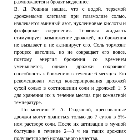
размножаются и бродят медленнее.
В. Д. Рощина нашла, что с водой, теряемой
дрожжевы­ми клетками при плазмолизе солью,
извлекается аминный азот, нуклеиновые кислоты и
фосфорные соединения. Те­ряемая жидкость
стимулирует размножение дрожжей, но брожения
не вызывает и не активирует его. Соль тормозит
процесс автолиза, но не сокращает его вовсе,
поэтому энер­гия брожения со временем
уменьшается, однако дрожжи сохраняют
способность к брожению в течение 6 месяцев. Ею
рекомендован метод консервирования дрожжей
сухой солью в соотношении соли и дрожжей 1: 5
для хранения их в течение месяца при комнатной
температуре.
По мнению Е. А. Гладковой, прессованные
дрожжи мо­гут храниться только до 7 суток в 5%-
ном растворе соли. После их активации в мучной
болтушке в течение 2—3 ч на таких дрожжах
получается хлеб нормального качества.