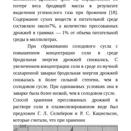
потере веса бродящей массы в результате
выделения углекислого газа при броже­нии [18].
Содержание сухих веществ в питательной среде
составляло около7%, а количество прессованных
дрожжей в граммах — 1% от объема питательной
среды в милли­литрах.
При сбраживании солодового сусла с
повышением кон­центрации соли в среде
бродильная энергия дрожжей сни­жалась. С
увеличением концентрации соли в среде из мучной
осахаренной заварки бродильная энергия дрожжей
сни­жалась в более сильной степени, чем в
солодовом сусле. При одинаковых условиях она в
заварке была более низ­кой, чем в солодовом сусле.
Способ хранения прессованных дрожжей в
растворе соли в плазмолизированном виде был
предложен Г. Л. Селибером и Р. С. Кацнельсон,
которые считали, что при хранении