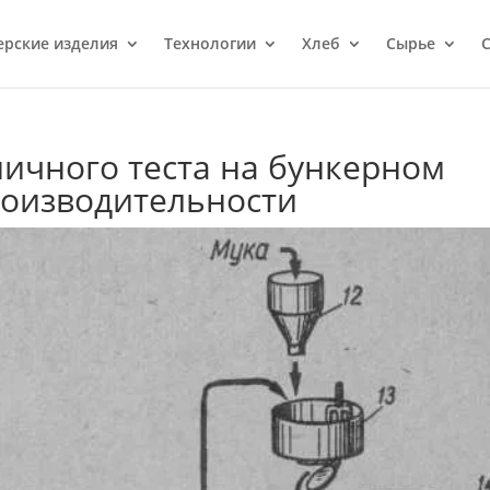
ерcкие изделия
Технологии
Хлеб
Сырье
С
ичного теста на бункерном
роизводительности