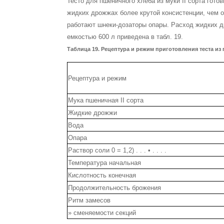
Тесто для пшеничного хлеба из муки II сорта гот
жидких дрожжах более крутой консистенции, чем 
работают шнеки-дозаторы опары. Расход жидких д
емкостью 600 л приведена в табл. 19.
Таблица 19. Рецептура и режим приготовления теста из 
Рецептура и режим
Мука пшеничная II сорта
Жидкие дрожжи
Вода
Опара
Раствор соли 0 = 1,2) . . . • . . . .
Температура начальная
Кислотность конечная
Продолжительность брожения
Ритм замесов
» сменяемости секций