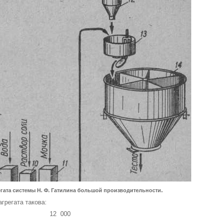
.
грегата системы Н. Ф. Гатилина большой производительности
гре­гата такова:
а, л 12 000