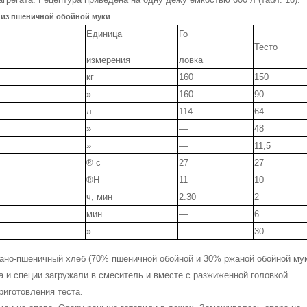
та из пшеничной обойной муки
Единица
Го­
Тесто
измерения
ловка
кг
160
150
»
160
90
л
114
64
»
—
48
»
—
11,5
® с
27
27
®Н
11
10
ч, мин
2.30
2
мин
—
6
»
30
жано-пшеничный хлеб (70% пшеничной обойной и 30% ржаной обойной мук
ка и специи загружали в смеситель и вместе с раз­жиженной головкой
риготовления теста.