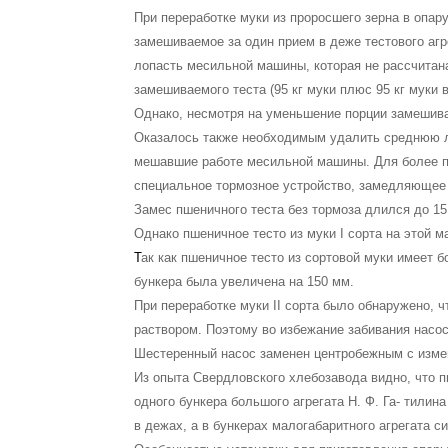
При переработке муки из проросшего зерна в опару
замешиваемое за один прием в деже тесто­вого аг
лопасть месильной машины, которая не рассчитана
замешиваемого теста (95 кг муки плюс 95 кг муки 
Однако, несмотря на уменьшение порции замешива
Оказалось также необходимым удалить среднюю ло
мешавшие работе месильной машины. Для более по
специальное тормозное устройство, за­медляющее 
Замес пшеничного теста без тормоза длился до 15 
Однако пшеничное тесто из муки I сорта на этой 
Т
ак как пшеничное тесто из сортовой муки имеет 
бункера была увеличена на 150 мм.
При переработке муки II сорта было обнаружено, 
раствором. Поэтому во избежание забива­ния насо
Шестеренный насос заменен центробежным с изме
Из опыта Свердловского хлебозавода видно, что 
одного бункера большого агрегата Н. Ф. Га- тилин
в дежах, а в бункерах мало­габаритного агрегата си