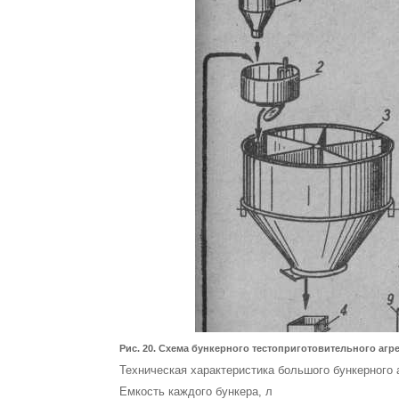
Рис. 20. Схема бун­керного тестопригото­вительного а
Техническая характеристика большого бункерного а
Емкость каждого бункер