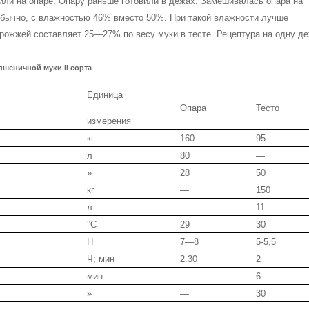
овили на опаре. Опару раньше готовили в дежах. Замешивалась опара на
обычно, с влажностью 46% вместо 50%. При такой влажности лучше
рожжей составляет 25—27% по весу муки в тес­те. Рецептура на одну д
пшеничной муки II сорта
Единица
Опара
Тесто
измерения
кг
160
95
л
80
—
»
28
50
кг
—
150
л
—
11
°С
29
30
Н
7—8
5-5,5
Ч; мин
2.30
2
мин
—
6
»
—
30