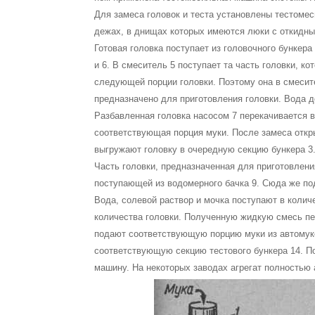
Для замеса головок и теста установлены тестоме
дежах, в днищах которых имеются люки с откидны
Готовая головка поступает из головочного бункера
и 6. В смеситель 5 поступает та часть головки, к
следующей порции головки. Поэтому она в смесите
предназначено для приготовления головки. Вода д
Разбавленная головка насосом 7 перекачивается в
соответствующая порция муки. После замеса отк
выгружают головку в очередную секцию бун­кера 3
Часть головки, предназначенная для приготовления
поступающей из водомерного бачка 9. Сюда же пода
Вода, солевой раствор и мочка поступают в коли­ч
количества головки. Полученную жидкую смесь пе
подают соответствующую порцию муки из авто­мук
соответствующую секцию тестового бун­кера 14. П
машину. На некоторых заводах агрегат полностью 