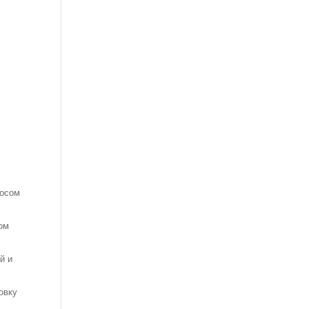
сосом
ном
й и
овку