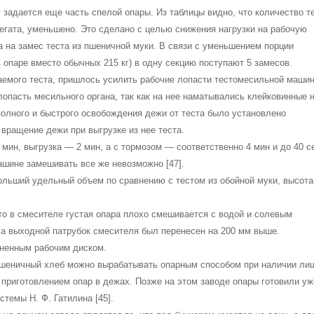
 задается еще часть спелой опары. Из таблицы видно, что количество т
регата, уменьшено. Это сделано с целью снижения нагрузки на рабочую
 на замес теста из пшеничной муки. В связи с уменьшением порции
в опаре вместо обычных 215 кг) в одну секцию поступают 5 замесов.
емого теста, пришлось усилить рабочие лопасти тестомесильной маши
пасть месильного органа, так как на нее наматывались клейковинные н
лного и быстрого освобождения дежи от теста было установлено
вращение дежи при выгрузке из нее теста.
мин, выгрузка — 2 мин, а с тормозом — соответственно 4 мин и до 40 с
машине замешивать все же невозможно [47].
боль­ший удельный объем по сравнению с тестом из обойной муки, высота
что в смесителе густая опара плохо смешивается с водой и солевым
са выходной патрубок смесителя был перенесен на 200 мм выше.
ненным рабочим диском.
пше­ничный хлеб можно вырабатывать опарным способом при наличии ли
а приготовлением опар в дежах. Позже на этом за­воде опары готовили уж
стемы Н. Ф. Гатилина [45].