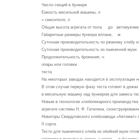
Число секций в б
Емкость месильной маш
» смесителя,
Общая высота агрегата от пола до авто
Габаритные размеры бункера в
Суточная производительность по ржаному хлебу и
Суточная производительность из пшеничной му
Продолжительность брожения, ч:
опары или голов
теста 1
На некоторых заводах находится в эксплуатации не
В этом случае первую фазу теста готовят в дежах
в месильную машину над бункером для замеса те
Новым в технологии хлебопекарного производства 
агрегате системы Н. Ф. Гатилина, скон­струирован
Новаторы Свердловского хлебозавода «Автомат» ос
II сорта.
Тесто для пшеничного хлеба из обойной муки готов
готовили в подкатных дежах, а тесто — в бункере а