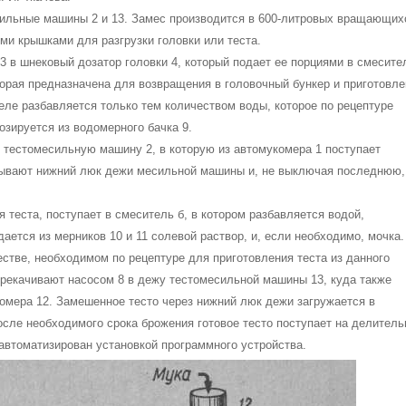
силь­ные машины 2 и 13. Замес производится в 600-литровых вращающих
ми крышками для разгрузки головки или теста.
 3 в шнековый дозатор головки 4, который подает ее порция­ми в смесите
оторая предназначена для возвращения в голо­вочный бункер и приготовл
ле разбавляется только тем коли­чеством воды, которое по рецептуре
озируется из водомерного бачка 9.
 тесто­месильную машину 2, в которую из автомукомера 1 посту­пает
ры­вают нижний люк дежи месильной машины и, не выключая последнюю,
.
 теста, поступает в смеситель б, в котором разбавляется во­дой,
ет­ся из мерников 10 и 11 солевой раствор, и, если необходимо, мочка.
естве, необходимом по рецептуре для приготовления теста из данного
рекачивают насосом 8 в дежу тестомесильной машины 13, куда также
омера 12. Замешенное тесто через нижний люк дежи загружается в
осле необходимого срока брожения готовое тесто поступает на делител
автоматизирован установкой програм­много устройства.