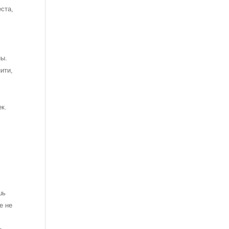
еста,
ны.
ити,
ек.
шь
е не