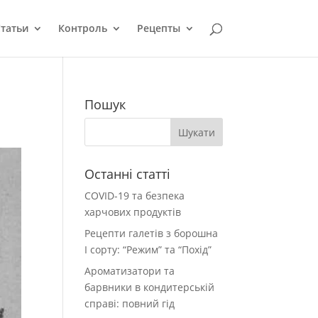
татьи
Контроль
Рецепты
Пошук
Останні статті
COVID-19 та безпека
харчових продуктів
Рецепти галетів з борошна
І сорту: “Режим” та “Похід”
Ароматизатори та
барвники в кондитерській
справі: повний гід