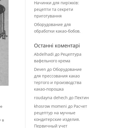
Начинки для пиріжків:
рецепти та секрети
приготування
Оборудование для
обработки какао-бобов.
Останні коментарі
Abdelhadi
до
Рецептура
вафельного крема
Deven
до
Оборудование
для прессования какао
тертого и производства
какао-порошка
roudayna dehech
до
Пектин
khosrow momeni
до
Расчет
ее
рецептур на мучные
кондитерские изделия.
у в
Первичный учет