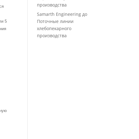
производства
ся
Samarth Engineering
до
Поточные линии
ли 5
хлебопекарного
ения
производства
ьную