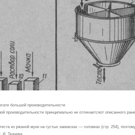
регате большой производительности
шой производительности принципиально не отличает­сяот описанного ран
теста из ржаной муки на густых заквасках — головках (стр. 254), поэтом
 И. Ткачева.