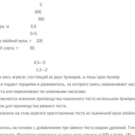
ункере 5
ины, л 600
 л 360
мукомера, м 6,6
плане, м 5×5
з обой­ной муки, т 100
ки II сорта, т 80
ки 4,5—5
,2—2
 весь агрегат, состоящий из двух бункеров, а лишь один бункер.
 и подают порциями в разжижитель, из которого смесь перекачивают на
ста или перекачивают ее шнековыми насосами.
яв­ляется освоение производства пшеничного теста на боль­шом бункер
ном для производства ржаного теста.
воили на этом агрегате приготовление теста из пшеничной муки обойно
и­лось на головке с добавлением при замесе теста жидких дрож­жей. Гол
грегата. Рецептура приведена на одну дежу ем­костью 600 л (табл. 18).