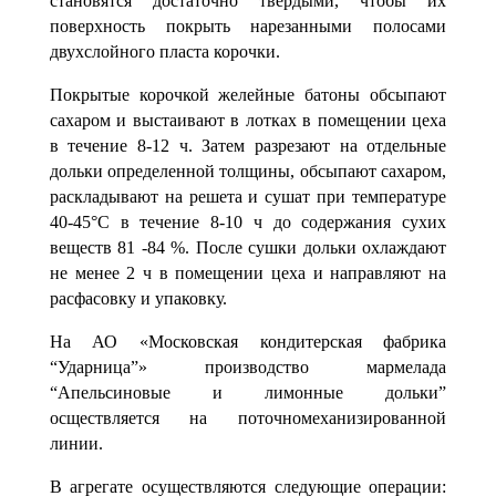
становятся доста­точно твердыми, чтобы их
поверхность покрыть нарезанными полосами
двухслойного пласта корочки.
Покрытые корочкой желейные батоны обсыпают
сахаром и выстаи­вают в лотках в помещении цеха
в течение 8-12 ч. Затем разрезают на отдельные
дольки определенной толщины, обсыпают сахаром,
расклады­вают на решета и сушат при температуре
40-45°С в течение 8-10 ч до со­держания сухих
веществ 81 -84 %. После сушки дольки охлаждают
не ме­нее 2 ч в помещении цеха и направляют на
расфасовку и упаковку.
На АО «Московская кондитерская фабрика
“Ударница”» производ­ство мармелада
“Апельсиновые и лимонные дольки”
осществляет
ся на поточномеханизированной
линии
.
В агрегате осуществляются следующие операции: