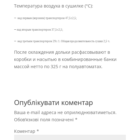
Температура воздуха в сушилке (°С):
–
над первым (верхним) транспортером 47,5±2,5;
–
над вторым транспортером 37,5±2,5;
–
над третьим транспортером 29± 1. Общая продолжительность сушки 2,5 ч.
После охлаждения дольки расфасовывают в
коробки и насыпью в комбинированные банки
массой нетто по 325 г на полуавтоматах.
Опублікувати коментар
Ваша e-mail адреса не оприлюднюватиметься.
Обов’язкові поля позначені
*
Коментар
*