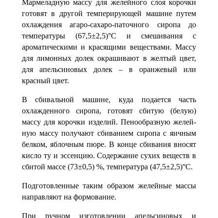
Мармеладную массу для желейного слоя корочки
готовят в другой темперирующей машине путем
охлаждения агаро-сахаро-паточного сиро­па до
температуры (67,5±2,5)°С и смешивания с
ароматическими и крася­щими веществами. Массу
для лимонных долек окрашивают в желтый цвет,
для апельсиновых долек – в оранжевый или
красный цвет.
В сбивальной машине, куда подается часть
охлажденного сиропа, готовят сбитую (белую)
массу для корочки изделий. Пенообразную желей­
ную массу получают сбиванием сиропа с яичным
белком, яблочным пюре. В конце сбивания вносят
кисло ту и эссенцию. Содержание сухих веществ в
сбитой массе (73±0,5) %, температура (47,5±2,5)°С.
Подготовленные таким образом желейные массы
направляют на формование.
При ручном изготовлении апельсиновых и