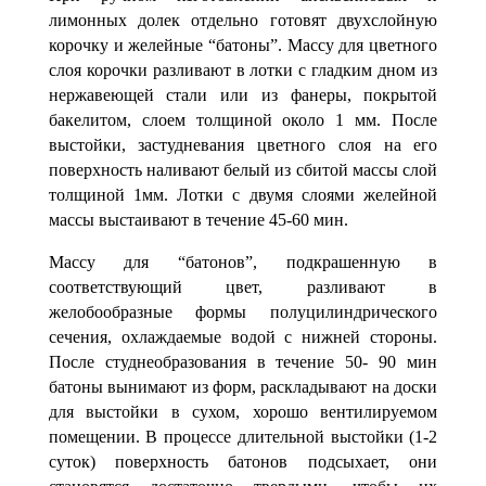
лимонных долек отдельно готовят двухслойную
корочку и желейные “батоны”. Массу для цветного
слоя корочки разливают в лотки с гладким дном из
нержавеющей стали или из фанеры, покрытой
бакелитом, слоем толщиной около 1 мм. После
выстойки, застудневания цветного слоя на его
поверхность наливают бе­лый из сбитой массы слой
толщиной 1мм. Лотки с двумя слоями желейной
массы выстаивают в течение 45-60 мин.
Массу для “батонов”, подкрашенную в
соответствующий цвет, раз­ливают в
желобообразные формы полуцилиндрического
сечения, охлаж­даемые водой с нижней стороны.
После студнеобразования в течение 50- 90 мин
батоны вынимают из форм, раскладывают на доски
для выстойки в
сухом, хорошо вентилируемом
помещении. В процессе длительной выс­тойки (1-2
суток) поверхность батонов подсыхает, они