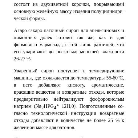
состоят из двухцветной ко­рочки, покрывающей
основную желейную массу изделия полуцилиндри­
ческой формы.
Агаро-сахаро-паточный сироп для апельсиновых и
лимонных долек готовят так же, как и для
формового мармелада, с той лишь разницей, что
его уваривают до несколько меньшей влажности
26-27 %.
Уваренный сироп поступает в темперирующие
машины, где охлажда­ется до температуры 55-60°С,
в него добавляют кислоту, ароматические,
красящие вещества и возвратные отходы, которые
предварительно нейт­рализуют фосфорокислым
натрием
(Na
HPG
* 12Н,0). Подготовленные со­
2
4
гласно технологической инструкции возвратные
отходы добавляют в ко­личестве не более 25 % к
желейной массе для батонов.