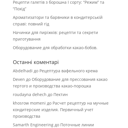
Рецепти галетів з борошна І сорту: “Режим” та
“Похід”
Ароматизатори та барвники в кондитерській
справі: повний гід
Начинки для пиріжків: рецепти та секрети
приготування
Оборудование для обработки какао-бобов.
Останні коментарі
Abdelhadi
до
Рецептура вафельного крема
Deven
до
Оборудование для прессования какао
тертого и производства какао-порошка
roudayna dehech
до
Пектин
khosrow momeni
до
Расчет рецептур на мучные
кондитерские изделия. Первичный учет
производства
Samarth Engineering
до
Поточные линии