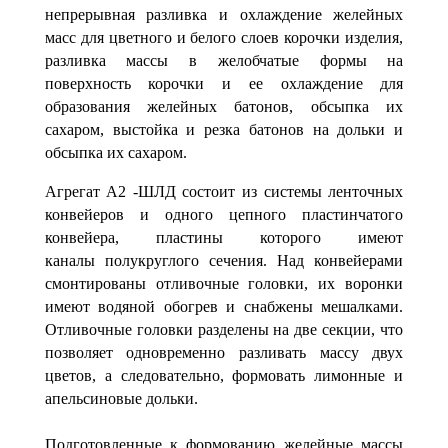
непрерывная раз­ливка и охлаждение желейных
масс для цветного и белого слоев корочки изделия,
разливка массы в желобчатые формы на
поверхность корочки и ее охлаждение для
образования желейных батонов, обсыпка их
сахаром, выстойка и резка батонов на дольки и
обсыпка их сахаром.
Агрегат А2 -ШЛД состоит из системы ленточных
конвейеров и одного цепного пластинчатого
конвейера, пластины которого имеют
каналы
полукруглого сечения. Над конвейерами
смонтированы отливочные го­ловки, их воронки
имеют водяной обогрев и снабжены мешалка­ми.
Отливочные головки разделены на две секции, что
позволяет одновременно разливать массу двух
цветов, а следовательно, формовать лимонные и
апельсиновые дольки.
Подготовленные к формованию желейные массы