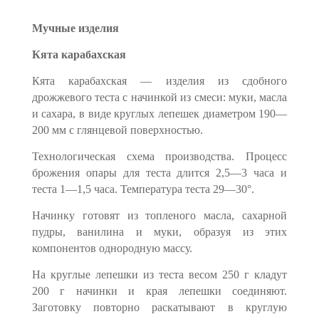
Мучные изделия
Кята карабахская
Кята карабахская — изделия из сдобного
дрожжевого теста с начинкой из смеси: муки, масла
и сахара, в виде круглых лепе­шек диаметром 190—
200 мм с глянцевой поверхностью.
Технологическая схема производства. Процесс
брожения опары для теста длится 2,5—3 часа и
теста 1—1,5 часа. Температура те­ста 29—30°.
Начинку готовят из топленого масла, сахарной
пудры, ванили­на и муки, образуя из этих
компонентов однородную массу.
На круглые лепешки из теста весом 250 г кладут
200 г начин­ки и края лепешки соединяют.
Заготовку повторно раскатывают в круглую