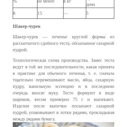
%
не менее
в кг
днях
8
15
—
5
Шакер-чурек
Шакер-чурек — печенье круглой формы из
рассыпчатого сдоб­ного теста, обсыпанное сахарной
пудрой.
Технологическая схема производства. Замес теста
ведут в той же последовательности, какая принята
в практике для обычного печенья, т. е. сначала
тщательно перемешивают масло, яйца, са­харную
пудру, ванильную эссенцию и в последнюю
очередь вносят муку. Тесто формуют в виде
шариков, весом примерно 75 г и вы­пекают.
Изделия после выпечки посыпают сахарной
пудрой, упако­вывают в лотки рядами, прокладывая
между рядами бумагу.