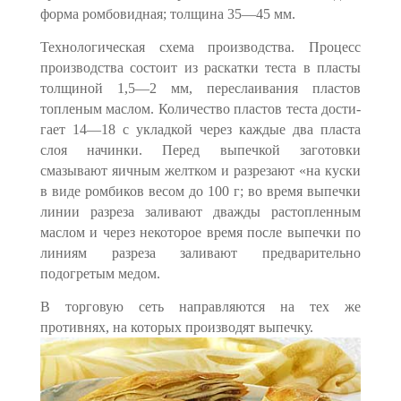
форма ромбовидная; тол­щина 35—45 мм.
Технологическая схема производства. Процесс
производства со­стоит из раскатки теста в пласты
толщиной 1,5—2 мм, переслаи­вания пластов
топленым маслом. Количество пластов теста дости­
гает 14—18 с укладкой через каждые два пласта
слоя начинки. Перед выпечкой заготовки
смазывают яичным желтком и разреза­ют «на куски
в виде ромбиков весом до 100 г; во время выпечки
линии разреза заливают дважды растопленным
маслом и через не­которое время после выпечки по
линиям разреза заливают предва­рительно
подогретым медом.
В торговую сеть направляются на тех же
противнях, на кото­рых производят выпечку.