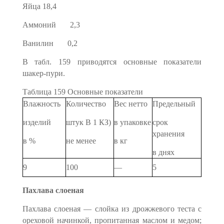
Яйца 18,4
Аммоний 2,3
Ванилин 0,2
В табл. 159 приводятся основные показатели
шакер-пури.
Таблица 159 Основные показатели
Влажность
Количество
Вес нетто
Предельный
изделий
штук В 1 КЗ)
в упаковке
срок
хранения
в %
не менее
в кг
в днях
9
100
—
5
Пахлава слоеная
Пахлава слоеная — слойка из дрожжевого теста с
ореховой начинкой, пропитанная маслом и медом;