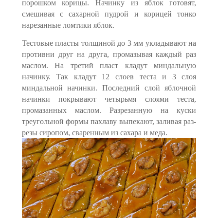
порошком корицы. Начинку из яблок готовят,
смешивая с сахарной пудрой и корицей тонко
нарезанные ломтики яблок.
Тестовые пласты толщиной до 3 мм укладывают на
против­ни друг на друга, промазывая каждый раз
маслом. На третий пласт кладут миндальную
начинку. Так кладут 12 слоев теста и 3 слоя
миндальной начинки. Последний слой яблочной
начинки по­крывают четырьмя слоями теста,
промазанных маслом. Разрезан­ную на куски
треугольной формы пахлаву выпекают, заливая раз­
резы сиропом, сваренным из сахара и меда.