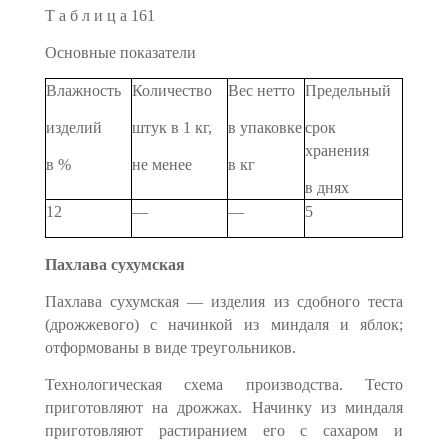
Т а б л и ц а 161
Основные показатели
Влажность
Количество
Вес нетто
Предельный
изделий
штук в 1 кг,
в упаковке
срок
хранения
в %
не менее
в кг
в днях
12
—
—
5
Пахлава сухумская
Пахлава сухумская — изделия из сдобного теста
(дрожжевого) с начинкой из миндаля и яблок;
отформованы в виде треугольни­ков.
Технологическая схема производства. Тесто
приготовляют на дрожжах. Начинку из миндаля
приготовляют растиранием его с сахаром и