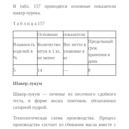
В табл. 157 приводятся основные показатели
шакер-чурека.
Т а б л и ц а 157
Основные
показатели
Предельный
Влажность
Количество
Вес нетто в
срок
изделий в
штук в 1 кг,
упаковке в
хранения в
%
не менее
кг
днях
5
14
—
8
Шакер-лукум
Шакер-лукум — печенье из песочного сдобного
теста, в форме косых ломтиков, обсыпанных
сахарной пудрой.
Технологическая схема производства. Процесс
производства состоит из сбивания масла вместе с