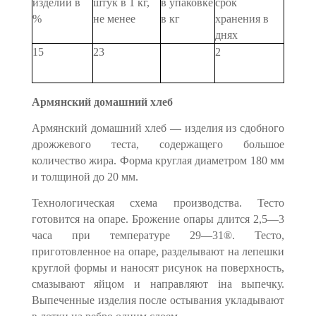
изделий в
штук в 1 кг,
в упаковке
срок
%
не менее
в кг
хранения в
днях
15
23
2
Армянский домашний хлеб
Армянский домашний хлеб — изделия из сдобного
дрожжевого теста, содержащего большое
количество жира. Форма круглая диа­метром 180 мм
и толщиной до 20 мм.
Технологическая схема производства. Тесто
готовится на опа­ре. Брожение опары длится 2,5—3
часа при температуре 29—31®. Тесто,
приготовленное на опаре, разделывают на лепешки
круглой формы и наносят рисунок на поверхность,
смазывают яйцом и на­правляют іна выпечку.
Выпеченные изделия после остывания укла­дывают