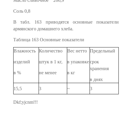
Масло сливочное 266,9
Соль 0,8
В табл. 163 приводятся основные показатели
армянского до­машнего хлеба.
Таблица 163 Основные показатели
Влажность
Количество
Вес нетто
Предельный
изделий
штук в 1 кг,
в упаковке
срок
хранения
в %
не менее
в кг
в днях
15,5
3
~
3
Dkf;yjcnm!!!