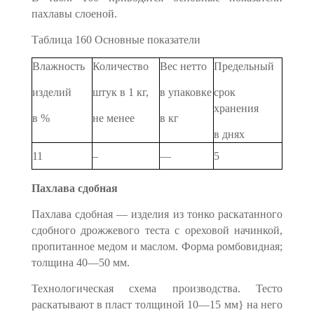
пахлавы слоеной.
Таблица 160 Основные показатели
Влажность
Количество
Вес нетто
Предельный
изделий
штук в 1 кг,
в упаковке
срок
хранения
в %
не менее
в кг
в днях
11
–
—
5
Пахлава сдобная
Пахлава сдобная — изделия из тонко раскатанного
сдобного дрожжевого теста с ореховой начинкой,
пропитанное медом и мас­лом. Форма ромбовидная;
толщина 40—50 мм.
Технологическая схема производства. Тесто
раскатывают в пласт толщиной 10—15 мм} на него