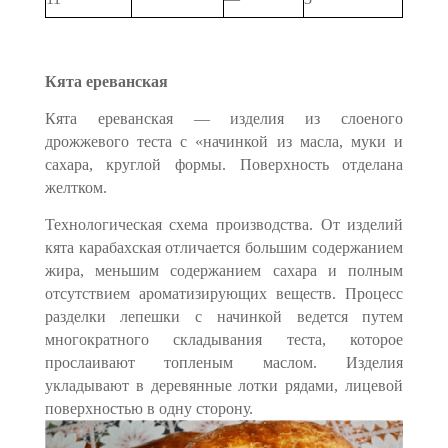
Кята ереванская
Кята ереванская — изделия из слоеного
дрожжевого теста с «начинкой из масла, муки и
сахара, круглой формы. Поверхность отделана
желтком.
Технологическая схема производства. От изделий
кята кара­бахская отличается большим содержанием
жира, меньшим содер­жанием сахара и полным
отсутствием ароматизирующих веществ. Процесс
разделки лепешки с начинкой ведется путем
многократно­го складывания теста, которое
прослаивают топленым маслом. Из­делия
укладывают в деревянные лотки рядами, лицевой
поверх­ностью в одну сторону.