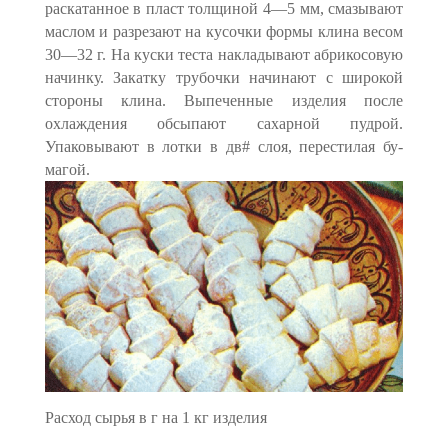
раскатанное в пласт толщиной 4—5 мм, смазывают
маслом и разрезают на ку­сочки формы клина весом
30—32 г. На куски теста накладывают абрикосовую
начинку. Закатку трубочки начинают с широкой
сто­роны клина. Выпеченные изделия после
охлаждения обсыпают са­харной пудрой.
Упаковывают в лотки в дв# слоя, перестилая бу­
магой.
Расход сырья в г на 1 кг изделия