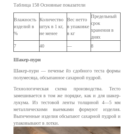
Таблица 158 Основные показатели
Предельный
Влажность
Количество
Вес нетто
срок
изделий в
штук в 1 кг,
в упаковке
хранения в
%
не менее
в кг
днях
7
40
—
8
Шакер-пури
Шакер-пури — печенье йз сдобного теста формы
полумесяца, обсыпанное сахарной пудрой.
Технологическая схема производства. Тесто
замешивается в том же порядке, как и для шакер-
лукума. Из тестовой ленты толщиной 4—5 мм
металлическими выемками формуют изделия.
Выпеченные изделия обсыпают сахарной пудрой и
упаковывают в лотки.