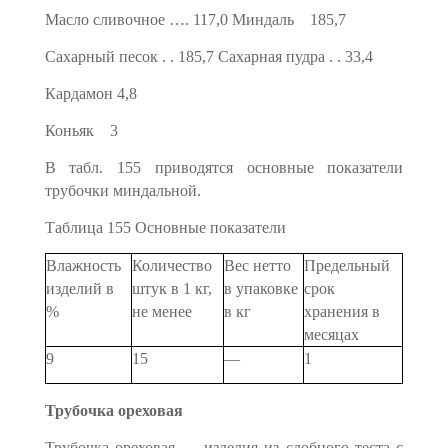
Масло сливочное …. 117,0 Миндаль 185,7
Сахарный песок . . 185,7 Сахарная пудра . . 33,4
Кардамон 4,8
Коньяк 3
В табл. 155 приводятся основные показатели
трубочки мин­дальной.
Таблица 155 Основные показатели
Влажность
Количество
Вес нетто
Предельный
изделий в
штук в 1 кг,
в упаковке
срок
%
не менее
в кг
хранения в
месяцах
9
15
—
1
Трубочка ореховая
Трубочка ореховая — изделия из сдобного теста с