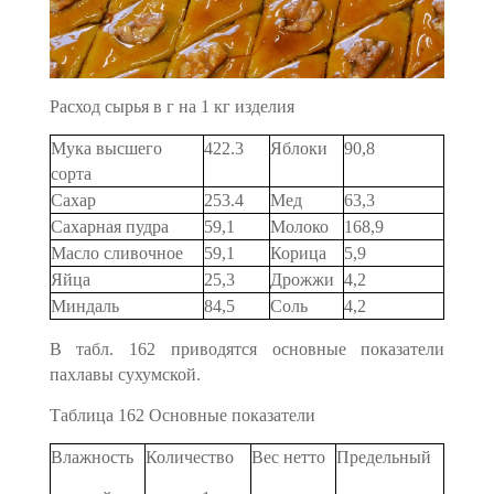
Расход сырья в г на 1 кг изделия
Мука высшего
422.3
Яблоки
90,8
copтa
Сахар
253.4
Мед
63,3
Сахарная пудра
59,1
Молоко
168,9
Масло сливочное
59,1
Корица
5,9
Яйца
25,3
Дрожжи
4,2
Миндаль
84,5
Соль
4,2
В табл. 162 приводятся основные показатели
пахлавы сухум­ской.
Таблица 162 Основные показатели
Влажность
Количество
Вес нетто
Предельный