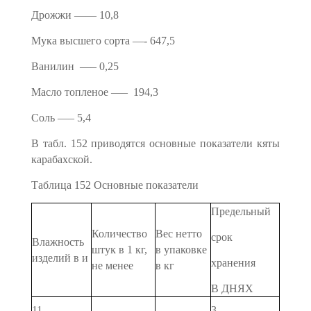
Дрожжи —— 10,8
Мука высшего сорта —- 647,5
Ванилин —– 0,25
Масло топленое —– 194,3
Соль —– 5,4
В табл. 152 приводятся основные показатели кяты
карабахской.
Таблица 152 Основные показатели
Предельный
Количество
Вес нетто
срок
Влажность
штук в 1 кг,
в упаковке
изделий в и
хранения
не менее
в кг
В ДНЯХ
11
—
3