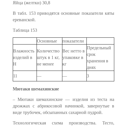
Яйца (желтки) 30,8
В табл. 153 приводятся основные показатели кяты
ереван­
ской.
Таблица 153
Основные
показатели
Предельный
Влажность
Количество
Вес нетто в
срок
изделий в
штук в 1 кг,
упаковке в
хранения в
Н
не менее
кг
днях
11
—
—
3
Мютаки шемахинские
– Мютаки шемахинские — изделия из теста на
дрожжах с абри­косовой начинкой, завернутые в
виде трубочек, обсыпанных сахар­ной пудрой.
Технологическая схема производства. Тесто,