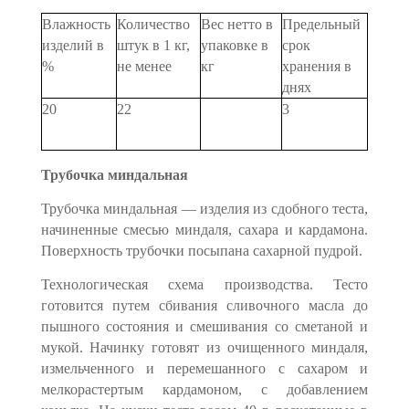
Влажность
Количество
Вес нетто в
Предельный
изделий в
штук в 1 кг,
упаковке в
срок
%
не менее
кг
хранения в
днях
20
22
3
Трубочка миндальная
Трубочка миндальная — изделия из сдобного теста,
начинен­ные смесью миндаля, сахара и кардамона.
Поверхность трубочки посыпана сахарной пудрой.
Технологическая схема производства. Тесто
готовится путем сбивания сливочного масла до
пышного состояния и смешивания со сметаной и
мукой. Начинку готовят из очищенного миндаля,
из­мельченного и перемешанного с сахаром и
мелкорастертым карда­моном, с добавлением