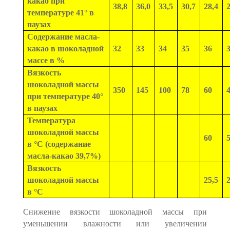
какао при
38,8
36,0
33,5
30,7
28,4
2
температуре 41° в
паузах
Содержание масла-
какао в шоколадной
32
33
34
35
36
массе в %
Вязкость
шоколадной массы
350
145
100
78
60
при температуре 40°
в паузах
Температура
шоколадной массы
60
в °С (содержание
масла-какао 39,7%)
Вязкость
шоколадной массы
25,5
2
в °С
Снижение вязкости шоколадной массы при
уменьшении влажности или увеличении