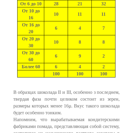
От 6 до 10
28
21
32
От 10 до
10
11
11
16
От 16 до
6
4
7
20
От 20 до
10
8
8
30
От 30 до
6
9
2
60
Более 60
6
4
2
100
100
100
В образцах шоколада II и III, особенно з последнем,
твердая фаза почти целиком состоит из зерен,
размеры которых менее 16µ. Вкус такого шоколада
будет особенно тонким.
Напомним, что вырабатываемая кондитерскими
фабриками помада, представляющая собой систему,