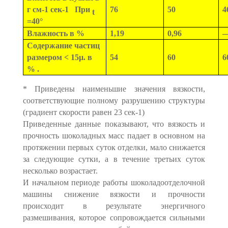
г см-1 сек-1 При
76
50
4
t
=40°
Влажность в %
1,19
0,96
Содержание частиц
размером < 15µ. в
54
60
6
% .
* Приведены наименьшие значения вязкости,
соответствующие полному разрушению структуры
(градиент скорости равен 23 сек-1)
Приведенные данные показывают, что вязкость и
прочность шоколадных масс падает в основном на
протяжении первых суток отделки, мало снижается
за следующие сутки, а в течение третьих суток
несколько возрастает.
И начальном периоде работы шоколадоотделочной
машины снижение вязкости и прочности
происходит в результате энергичного
размешивания, которое сопровождается сильными