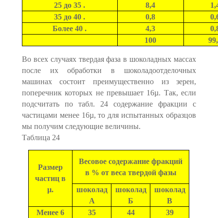
25 до 35 .
8,4
1,
35 до 40 .
0,8
0,
Более 40 .
4,3
0,
100
99
Во всех случаях твердая фаза в шоколадных массах
после их обработки в шоколадоотделочных
машинах состоит преимущественно из зерен,
поперечник которых не превышает 16µ. Так, если
подсчитать по табл. 24 содержание фракции с
частицами менее 16µ, то для испытанных образцов
мы получим следующие величины.
Таблица 24
Весовое содержание фракций
Размер
в % от веса твердой фазы
частиц в
µ.
шоколад
шоколад
шоколад
А
Б
В
Менее 6
35
44
39