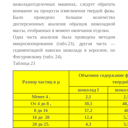
шоколадоотделочных машинах, следует обратить
внимание на процессы измельчения твердой фазы.
Было проведено большое количество
дисперсионных анализов образцов шоколадной
массы, отобранных в момент окончания отделки.
Одна часть анализов была проведена методом
микроскопирования (табл.23), другая часть —
седиментацией навески шоколада в керосине, по
Фигуровскому (табл. 24).
Таблица 23
Объемное содержание ф
Размер частиц в µ
твердо
шоколад I
шокол
Менее 4 .
2,1
2,
От 4 до 8 ,
30,5
40
8 до 16
37,2
4
16 до 20
12,4
5,
20 до 25.
4,3
3,