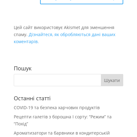
Цей сайт використовує Akismet для зменшення
спаму.
Дізнайтеся, як обробляються дані ваших
коментарів.
Пошук
Останні статті
COVID-19 та безпека харчових продуктів
Рецепти галетів з борошна І сорту: “Режим” та
“Похід”
Ароматизатори та барвники в кондитерській