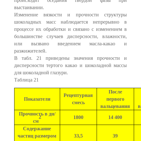
происходит оседания твердой фазы при
выстаивании.
Изменение вязкости и прочности структуры
шоколадных масс наблюдается непрерывно в
процессе их обработки и связано с изменением в
большинстве случаев дисперсности, влажности,
или вызвано введением масла-какао и
разжижителей.
В табл. 21 приведены значения прочности и
дисперсности тертого какао и шоколадной массы
для шоколадной глазури.
Таблица 21
После
Рецептурная
Показатели
первого
смесь
вальцевания
в
Прочность в дн/
2
1800
14 400
см
Содержание
частиц размером
33,5
39