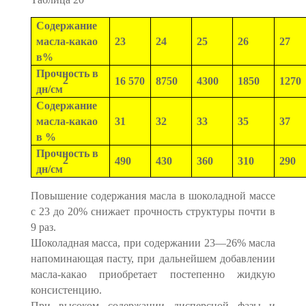
Содержание
масла-какао
23
24
25
26
27
в%
Прочность в
2
16 570
8750
4300
1850
1270
дн/см
Содержание
масла-какао
31
32
33
35
37
в %
Прочность в
2
490
430
360
310
290
дн/см
Повышение содержания масла в шоколадной массе
с 23 до 20% снижает прочность структуры почти в
9 раз.
Шоколадная масса, при содержании 23—26% масла
напоминающая пасту, при дальнейшем добавлении
масла-какао приобретает постепенно жидкую
консистенцию.
При высоком содержании дисперсной фазы и