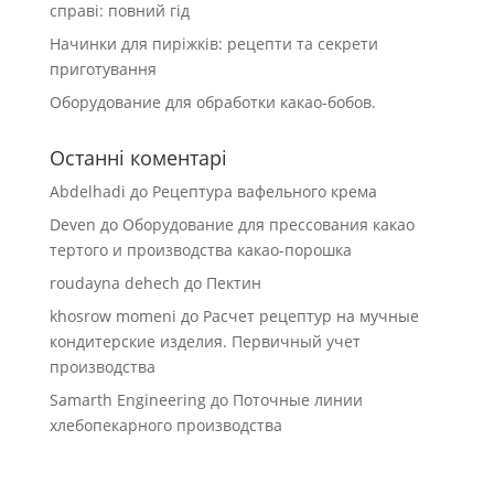
справі: повний гід
Начинки для пиріжків: рецепти та секрети
приготування
Оборудование для обработки какао-бобов.
Останні коментарі
Abdelhadi
до
Рецептура вафельного крема
Deven
до
Оборудование для прессования какао
тертого и производства какао-порошка
roudayna dehech
до
Пектин
khosrow momeni
до
Расчет рецептур на мучные
кондитерские изделия. Первичный учет
производства
Samarth Engineering
до
Поточные линии
хлебопекарного производства