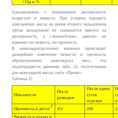
<15µ в %
Одновременно с повышением дисперсности
возрастает и вязкость. При условии хорошего
измельчения массы во время второго вальцевания
третье вальцевание не сказывается заметно на
дисперсности, а следовательно, заметно не
изменяет ни вязкость, ни прочность.
В шоколадоотделочных машинах происходит
дальнейшее изменение вязкости и прочности
обрабатываемых шоколадных масс, что
подтверждается данными табл. 22, полученными
для шоколадной массы сорта «Прима».
Таблица 22
После одних
П
После
Показатели
суток
с
разводки
отделки
о
2
Прочность в дн/см’
451
260
2
Вязкость в пуазах в