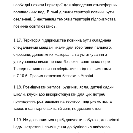
необхідні нахили і пристрої для відведення атмосферних і
поливальних вод. Вільні ділянки території повинні бути
озеленені. З настанням темряви територія підприємства
повинна освітлюватись.
1.17. Територія підприємства повинна бути обладнана
спеціальними майданчиками для зберігання пального,
сировини, допоміжних матеріалів та устаткування з
урахуванням вимог правил безпеки і санітарних норм.
Тверде паливо повинно зберігатися згідно з вимогами
п.7.10.6. Правил пожежної безпеки в Україні.
1.18. Розміщувати житлові будинки, ясла, дитячі садки,
школи, клуби або використовувати для цих потреб
приміщення, розташовані на території підприємства, а
також в санітарно-захисній зоні, не дозволяється.
1.19. Не дозволяється прибудовувати побутові, допоміжні
і адміністративні приміщення до будівель з вибухопо-