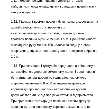
1.11. Головні проїзди, пішохідні доріжки, а також
майданчики перед експедиціями і складами повинні мати
тверде покриття.
1.12. Пішохідні доріжки повинні бути якомога коротшими, з
щонайменшою кількістю перетинів з
внутрішньозаводськими коліями, ширина доріжок
тротуару повинна бути не менше 1.5 м. При інтенсивності
пішохідного руху менше 100 чоловік за годину в обох
напрямках допускається влаштування тротуарів шириною
1.0 м.
1.13. При розміщенні тротуарів поряд або на спільному з
автомобільною дорогою земляному полотні вони повинні
бути відділені від дороги роз’єднувальною смугою
шириною не менше 0.8 м. Розташування тротуарів
впритул до проїзної частини автомобільної дороги
допускається лише під час реконструкції підприємства.
При приляганні тротуару до проїзної частини тротуар
повинен бути на рівні верху бортового каменя, але не