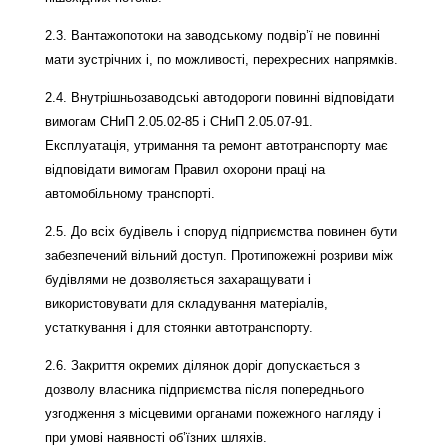
2.3. Вантажопотоки на заводському подвір’ї не повинні
мати зустрічних і, по можливості, перехресних напрямків.
2.4. Внутрішньозаводські автодороги повинні відповідати
вимогам СНиП 2.05.02-85 і СНиП 2.05.07-91.
Експлуатація, утримання та ремонт автотранспорту має
відповідати вимогам Правил охорони праці на
автомобільному транспорті.
2.5. До всіх будівель і споруд підприємства повинен бути
забезпечений вільний доступ. Протипожежні розриви між
будівлями не дозволяється захаращувати і
використовувати для складування матеріалів,
устаткування і для стоянки автотранспорту.
2.6. Закриття окремих ділянок доріг допускається з
дозволу власника підприємства після попереднього
узгодження з місцевими органами пожежного нагляду і
при умові наявності об’їзних шляхів.