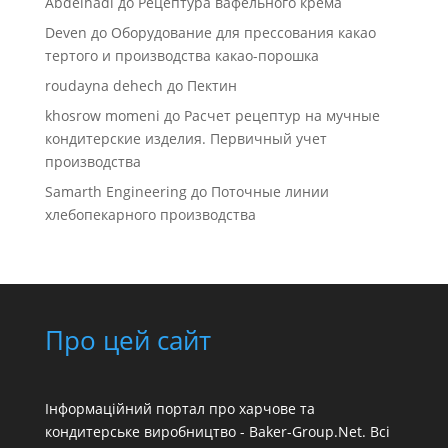
Abdelhadi
до
Рецептура вафельного крема
Deven
до
Оборудование для прессования какао
тертого и производства какао-порошка
roudayna dehech
до
Пектин
khosrow momeni
до
Расчет рецептур на мучные
кондитерские изделия. Первичный учет
производства
Samarth Engineering
до
Поточные линии
хлебопекарного производства
Про цей сайт
Інформаційний портал про харчове та
кондитерське виробництво - Baker-Group.Net. Всі