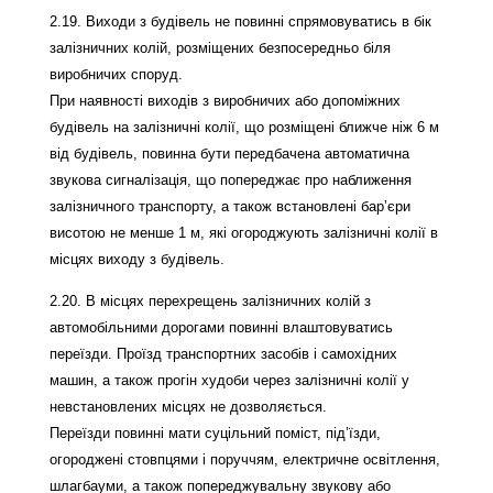
2.19. Виходи з будівель не повинні спрямовуватись в бік
залізничних колій, розміщених безпосередньо біля
виробничих споруд.
При наявності виходів з виробничих або допоміжних
будівель на залізничні колії, що розміщені ближче ніж 6 м
від будівель, повинна бути передбачена автоматична
звукова сигналізація, що попереджає про наближення
залізничного транспорту, а також встановлені бар’єри
висотою не менше 1 м, які огороджують залізничні колії в
місцях виходу з будівель.
2.20. В місцях перехрещень залізничних колій з
автомобільними дорогами повинні влаштовуватись
переїзди. Проїзд транспортних засобів і самохідних
машин, а також прогін худоби через залізничні колії у
невстановлених місцях не дозволяється.
Переїзди повинні мати суцільний поміст, під’їзди,
огороджені стовпцями і поруччям, електричне освітлення,
шлагбауми, а також попереджувальну звукову або