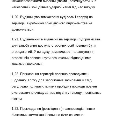
жежонебезпечними виробництвами і розміщувати їх в
небезпечній зоні діяння ударної хвилі під час вибуху.
1.20. Будівництво тимчасових будівель і споруд на
території виробничої зони діючого підприємства не
дозволяється.
1.21. Будівельний майданчик на території підприємства
для запобігання доступу сторонніх осіб повинен бути
огороджений. У випадку неможливості влаштування
огорожі він повинен бути позначений відповідними
знаками і написами.
1.22. Прибирання території повинно проводитись
щоденно: влітку для запобігання запилення її слід
регулярно поливати; взимку проїзди і проходи повинні
систематично очищуватись від снігу і льоду, посипатись
піском.
1.23. Прокладання (розміщення) газопроводів і інших
підземних комунікацій повинно бути означене