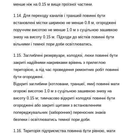
менше ніж на 0.15 м вище проїзної частини.
1.14. Для переходу каналів і траншей повинні бути
встановлені містки шириною не менше 0.8 м, огороджені
поруччям висотою не менше 1.0 м з суцільною зашивкою
знизу на висоту 0.15 м. Підходи до містків повинні бути
вільними і темної пори доби освітлюватись.
1.15. Заглиблені резервуари, колодязі, люки повинні бути
закриті надійними накривками врівень з прилеглою
територією, а під час проведення ремонтних робіт повинні
бути огороджені.
Відкриті заглибини (котловани, траншеї, ями) повинні мати
огорожі висотою 1.0 м з суцільною зашивкою знизу на
висоту 0.15 м; тимчасово відкриті колодязі повинні бути
огороджені або закриті щитами з встановленням
попереджувальних (заборонних) переносних знаків
безпеки і освітлюватись темної пори доби.
1.16. Територія підприємства повинна бути рівною, мати