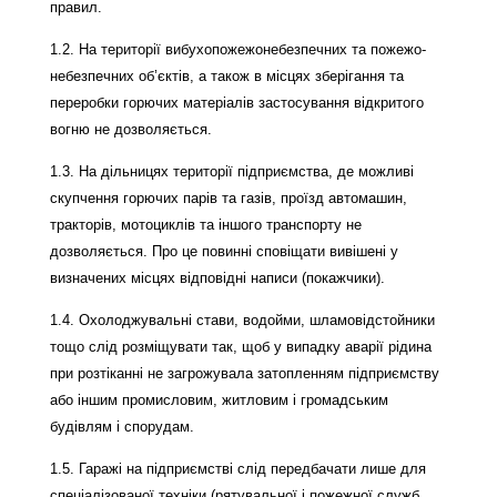
правил.
1.2. На території вибухопожежонебезпечних та пожежо-
небезпечних об’єктів, а також в місцях зберігання та
переробки горючих матеріалів застосування відкритого
вогню не дозволяється.
1.3. На дільницях території підприємства, де можливі
скупчення горючих парів та газів, проїзд автомашин,
тракторів, мотоциклів та іншого транспорту не
дозволяється. Про це повинні сповіщати вивішені у
визначених місцях відповідні написи (покажчики).
1.4. Охолоджувальні стави, водойми, шламовідстойники
тощо слід розміщувати так, щоб у випадку аварії рідина
при розтіканні не загрожувала затопленням підприємству
або іншим промисловим, житловим і громадським
будівлям і спорудам.
1.5. Гаражі на підприємстві слід передбачати лише для
спеціалізованої техніки (рятувальної і пожежної служб,