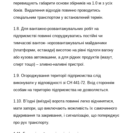
перевищують габарити основи збірників на 1.0 м з усіх
боків. Видалення відходів повинно проводитись
спеціальним транспортом у встановлений термін.
1.8. Для вантажно-розвантажувальних робіт на
підприємстві повинні споруджуватись постійні чи
тимчасові вантож- норозвантажувальні майданчики
(платформи, естакади) висотою на рівні підлоги вагону
або кузова автомашини, а для рідких продуктів (мазут,
спирт тощо) – зливно-наливні пристрої.
1.9. Огороджування території підприємства слід
виконувати у відповідності зі СН 441-72. Вхід стороннім
особам на територію підприємства не дозволяється.
1.10. В’їздні (виїздні) ворота повинні легко відчинятися,
мати запори, що виключають можливість їх самочинного
відкривання та закривання, і сигналізацію, що попереджує
про рух транспорту.