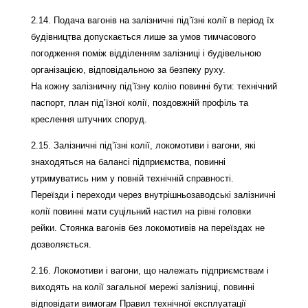
2.14. Подача вагонів на залізничні під’їзні колії в період їх
будівництва допускається лише за умов тимчасового
погодження поміж відділенням залізниці і будівельною
організацією, відповідальною за безпеку руху.
На кожну залізничну під’їзну колію повинні бути: технічний
паспорт, план під’їзної колії, поздовжній профіль та
креслення штучних споруд.
2.15. Залізничні під’їзні колії, локомотиви і вагони, які
знаходяться на балансі підприємства, повинні
утримуватись ним у повній технічній справності.
Переїзди і переходи через внутрішньозаводські залізничні
колії повинні мати суцільний настил на рівні головки
рейки. Стоянка вагонів без локомотивів на переїздах не
дозволяється.
2.16. Локомотиви і вагони, що належать підприємствам і
виходять на колії загальної мережі залізниці, повинні
відповідати вимогам Правил технічної експлуатації