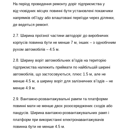
На період проведення ремонту доріг підприємства у
від¬повідних місцях повинні бути установлені покажчики
напрямків об’їзду або влаштовані переїзди через ділянки,
де ведеться ремонт.
2.7. Ширина проїзної частини автодоріг до виробничих
корпусів повинна бути не менше 7 м, інших – з однобічним
рухом автомобілів – 4.5 м.
2.8. Ширину воріт автомобільних в’їздів на територію
підприємства належить приймати по найбільшій ширині
автомобілів, що застосовуються, плюс 1.5 м, але не
менше 4.5 м, а ширину воріт для залізничних в’їздів – не
менше 4.9 м.
2.9. Вантажно-розвантажувальні рампи та платформи
повинні мати не менше двох розосереджених сходів або
пандусів. Ширина вантажно-розвантажувальних рамп і
платформ при використанні електронавантажувачів
повинна бути не менше 4.5 м.