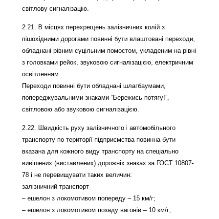
світлову сигналізацію.
2.21. В місцях перехрещень залізничних колій з
пішохідними дорогами повинні бути влаштовані переходи,
обладнані рівним суцільним помостом, укладеним на рівні
з головками рейок, звуковою сигналізацією, електричним
освітленням.
Переходи повинні бути обладнані шлагбаумами,
попереджувальними знаками “Бережись потягу!”,
світловою або звуковою сигналізацією.
2.22. Швидкість руху залізничного і автомобільного
транспорту по території підприємства повинна бути
вказана для кожного виду транспорту на спеціально
вивішених (виставлених) дорожніх знаках за ГОСТ 10807-
78 і не перевищувати таких величин:
залізничний транспорт
– ешелон з локомотивом попереду – 15 км/г;
– ешелон з локомотивом позаду вагонів – 10 км/г;