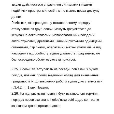
звідки здійснюється управління сигналами і іншими
подібними пристроями, осіб, які не мають права доступу
до них.
Робітники, які проходять у встановленому порядку
стажування як другі особи, можуть допускатися до
керування локомотивами, моторовагонними поїздами,
автомотрисами, дрезинами і іншими рухомими одиницями,
сигналами, стрілками, апаратами і механізмами лише під
наглядом і під особисту відповідальність працівників, які
безпосередньо обслуговують ці пристрої.
2.25. Особи, які вступають на посади, пов’язані з рухом
поїздів, повинні пройти медичний огляд для визначення
придатності їх до виконання роботи відповідно з вимогами
п.3.4.2. ч. 1 цих Правил.
2.26. На підприємстві повинні бути встановлені терміни,
порядок перевірки знань і обов’язки осіб щодо контролю
за станом транспортних шляхів.