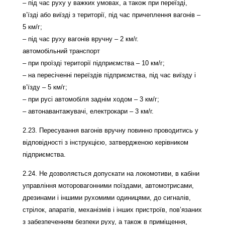
– під час руху у важких умовах, а також при переїзді,
в’їзді або виїзді з території, під час причеплення вагонів –
5 км/г;
– під час руху вагонів вручну – 2 км/г.
автомобільний транспорт
– при проїзді території підприємства – 10 км/г;
– на пересіченні переїздів підприємства, під час виїзду і
в’їзду – 5 км/г;
– при русі автомобіля заднім ходом – 3 км/г;
– автонавантажувачі, електрокари – 3 км/г.
2.23. Пересування вагонів вручну повинно проводитись у
відповідності з інструкцією, затвердженою керівником
підприємства.
2.24. Не дозволяється допускати на локомотиви, в кабіни
управління моторовагонними поїздами, автомотрисами,
дрезинами і іншими рухомими одиницями, до сигналів,
стрілок, апаратів, механізмів і інших пристроїв, пов’язаних
з забезпеченням безпеки руху, а також в приміщення,