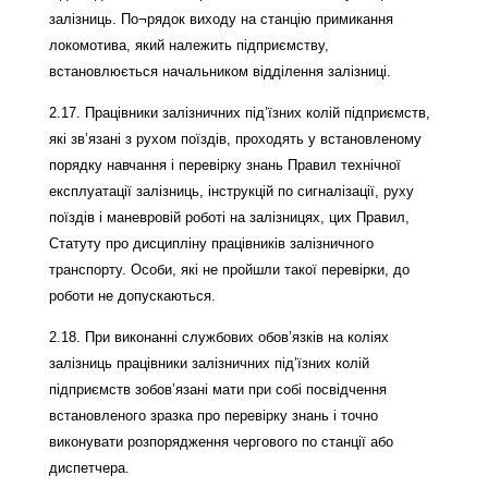
залізниць. По¬рядок виходу на станцію примикання
локомотива, який належить підприємству,
встановлюється начальником відділення залізниці.
2.17. Працівники залізничних під’їзних колій підприємств,
які зв’язані з рухом поїздів, проходять у встановленому
порядку навчання і перевірку знань Правил технічної
експлуатації залізниць, інструкцій по сигналізації, руху
поїздів і маневровій роботі на залізницях, цих Правил,
Статуту про дисципліну працівників залізничного
транспорту. Особи, які не пройшли такої перевірки, до
роботи не допускаються.
2.18. При виконанні службових обов’язків на коліях
залізниць працівники залізничних під’їзних колій
підприємств зобов’язані мати при собі посвідчення
встановленого зразка про перевірку знань і точно
виконувати розпорядження чергового по станції або
диспетчера.