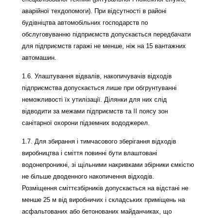
аварійної техдопомоги). При відсутності в районі
будівніцтва автомобільних господарств по
обслуговуванню підприємств допускається передбачати
для підприємств гаражі не менше, ніж на 15 вантажних
автомашин.
1.6. Улаштування відвалів, накопичувачів відходів
підприємства допускається лише при обгрунтуванні
неможливості їх утилізації. Ділянки для них слід
відводити за межами підприємств та II поясу зон
санітарної охорони підземних вододжерел.
1.7. Для збирання і тимчасового зберігання відходів
виробництва і сміття повинні бути влаштовані
водонепроникні, зі щільними накривками збірники ємкістю
не більше дводенного накопичення відходів.
Розміщення сміттєзбірників допускається на відстані не
менше 25 м від виробничих і складських приміщень на
асфальтованих або бетонованих майданчиках, що