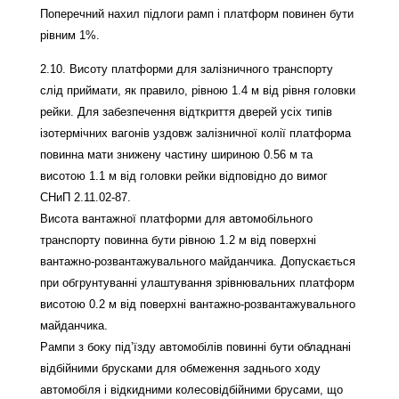
Поперечний нахил підлоги рамп і платформ повинен бути
рівним 1%.
2.10. Висоту платформи для залізничного транспорту
слід приймати, як правило, рівною 1.4 м від рівня головки
рейки. Для забезпечення відткриття дверей усіх типів
ізотермічних вагонів уздовж залізничної колії платформа
повинна мати знижену частину шириною 0.56 м та
висотою 1.1 м від головки рейки відповідно до вимог
СНиП 2.11.02-87.
Висота вантажної платформи для автомобільного
транспорту повинна бути рівною 1.2 м від поверхні
вантажно-розвантажувального майданчика. Допускається
при обгрунтуванні улаштування зрівнювальних платформ
висотою 0.2 м від поверхні вантажно-розвантажувального
майданчика.
Рампи з боку під’їзду автомобілів повинні бути обладнані
відбійними брусками для обмеження заднього ходу
автомобіля і відкидними колесовідбійними брусами, що