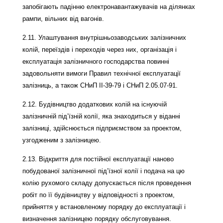
запобігають падінню електронавантажувачів на ділянках
рампи, вільних від вагонів.
2.11. Улаштування внутрішньозаводських залізничних
колій, переїздів і переходів через них, організація і
експлуатація залізничного господарства повинні
задовольняти вимоги Правил технічної експлуатації
залізниць, а також СНиП ІІ-39-79 і СНиП 2.05.07-91.
2.12. Будівництво додаткових колій на існуючій
залізничній під’їзній колії, яка знаходиться у віданні
залізниці, здійснюється підприємством за проектом,
узгодженим з залізницею.
2.13. Відкриття для постійної експлуатації наново
побудованої залізничної під’їзної колії і подача на цю
колію рухомого складу допускається після проведення
робіт по її будівництву у відповідності з проектом,
прийняття у встановленому порядку до експлуатації і
визначення залізницею порядку обслуговування.