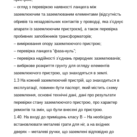
– огляд з перевіркою наявності ланцюга між
заземлюючим та заземлюваним елементами (відсутність
обривів та незадовільних контактів у проводці, яка з’єднує
апарати із заземлюючим пристроєм), а також перевірка
пробивних запобіжників трансформаторів;
– вимірювання опору заземлюючого пристрою;
– перевірка ланцюга “фаза-нуль”;
– перевірка надійності з’єднань природних заземлювачів;
– вибіркове розкриття грунту для огляду елементів
заземлюючого пристрою, що знаходяться в землі.
1.3 На кожний заземлюючий пристрій, що знаходиться в
експлуатації, повинен бути паспорт, який містить схему
заземлення, основні технічні дані, дані про результати
перевірки стану заземлюючого пристрою, про характер
ремонтів та змін, що були внесені до пристрою.
1.40. На вході до приміщень класу В – На необхідно
встановлювати металеві грати для ніг, а на вхідних
дверях – металеві ручки, що заземлені відповідно до