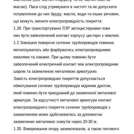
масою). Паси слід утримувати в чистоті та не допускати
потрапляння до них бруду, масла, води та інших речовин,
що можуть змінити електропровідність покриття.
1.28. При транспортуванні ЛЗР автоцистернами пови
нен бути забезпечений контакт корпусу цистерн з землею.
1.2 Зовнішня поверхня скляних трубопроводів повинна
металізуватись або фарбуватись електропровідними
емалями та лаками. При цьому повинен бути
забезпечений електричний контакт між електропровідним
шаром та заземленою металевою арматурою.
Замість електропровідних покриттів допускається
обмотування скляних трубопроводів мідяним дротом,
який повинен бути приєднаний до заземленої металевої
арматури. За відсутності металевої арматури контакт
електропровідного покриття скляних трубопроводів з
заземленням може здійснюватись за допомогою
заземлених металевих хомутів через 20-30 м.
1.30. Вимірювання опору заземлювачів, а також питомого