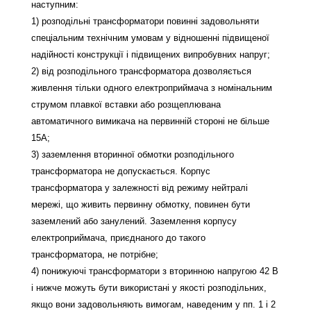
наступним:
1) розподільні трансформатори повинні задовольняти
спеціальним технічним умовам у відношенні підвищеної
надійності конструкції і підвищених випробувних напруг;
2) від розподільного трансформатора дозволяється
живлення тільки одного електроприймача з номінальним
струмом плавкої вставки або розщеплювана
автоматичного вимикача на первинній стороні не більше
15А;
3) заземлення вторинної обмотки розподільного
трансформатора не допускається. Корпус
трансформатора у залежності від режиму нейтралі
мережі, що живить первинну обмотку, повинен бути
заземлений або занулений. Заземлення корпусу
електроприймача, приєднаного до такого
трансформатора, не потрібне;
4) понижуючі трансформатори з вторинною напругою 42 В
і нижче можуть бути використані у якості розподільних,
якщо вони задовольняють вимогам, наведеним у пп. 1 і 2