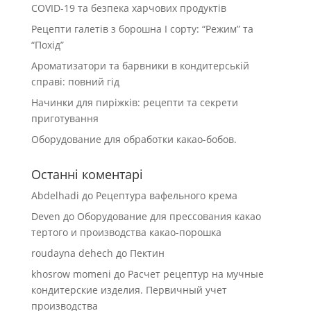
COVID-19 та безпека харчових продуктів
Рецепти галетів з борошна І сорту: “Режим” та
“Похід”
Ароматизатори та барвники в кондитерській
справі: повний гід
Начинки для пиріжків: рецепти та секрети
приготування
Оборудование для обработки какао-бобов.
Останні коментарі
Abdelhadi
до
Рецептура вафельного крема
Deven
до
Оборудование для прессования какао
тертого и производства какао-порошка
roudayna dehech
до
Пектин
khosrow momeni
до
Расчет рецептур на мучные
кондитерские изделия. Первичный учет
производства