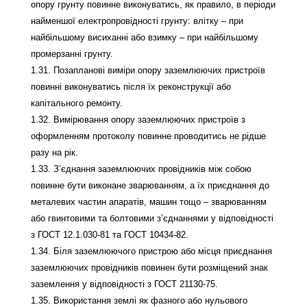
опору грунту повинне виконуватись, як правило, в періоди
найменшої електропровідності грунту: влітку – при
найбільшому висиханні або взимку – при найбільшому
промерзанні грунту.
1.31. Позапланові виміри опору заземлюючих пристроїв
повинні виконуватись після їх реконструкції або
капітального ремонту.
1.32. Вимірювання опору заземлюючих пристроїв з
оформленням протоколу повинне проводитись не рідше
разу на рік.
1.33. З’єднання заземлюючих провідників між собою
повинне бути виконане зварюванням, а їх приєднання до
металевих частин апаратів, машин тощо – зварюванням
або гвинтовими та болтовими з’єднаннями у відповідності
з ГОСТ 12.1.030-81 та ГОСТ 10434-82.
1.34. Біля заземлюючого пристрою або місця приєднання
заземлюючих провідників повинен бути розміщений знак
заземлення у відповідності з ГОСТ 21130-75.
1.35. Використання землі як фазного або нульового