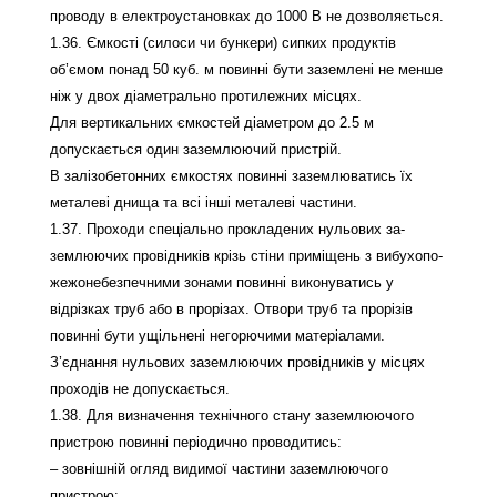
проводу в електроустановках до 1000 В не дозволяється.
1.36. Ємкості (силоси чи бункери) сипких продуктів
об’ємом понад 50 куб. м повинні бути заземлені не менше
ніж у двох діаметрально протилежних місцях.
Для вертикальних ємкостей діаметром до 2.5 м
допускається один заземлюючий пристрій.
В залізобетонних ємкостях повинні заземлюватись їх
металеві днища та всі інші металеві частини.
1.37. Проходи спеціально прокладених нульових за-
землюючих провідників крізь стіни приміщень з вибухопо-
жежонебезпечними зонами повинні виконуватись у
відрізках труб або в прорізах. Отвори труб та прорізів
повинні бути ущільнені негорючими матеріалами.
З’єднання нульових заземлюючих провідників у місцях
проходів не допускається.
1.38. Для визначення технічного стану заземлюючого
пристрою повинні періодично проводитись:
– зовнішній огляд видимої частини заземлюючого
пристрою;