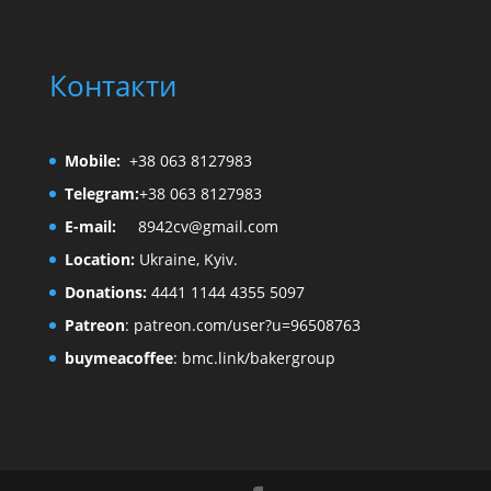
Контакти
Mobile:
+38 063 8127983
Telegram:
+38 063 8127983
E-mail:
8942cv@gmail.com
Location:
Ukraine, Kyiv.
Donations:
4441 1144 4355 5097
Patreon
:
patreon.com/user?u=96508763
buymeacoffee
:
bmc.link/bakergroup