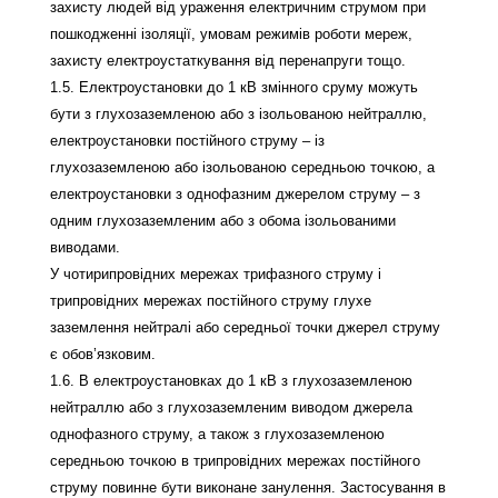
захисту людей від ураження електричним струмом при
пошкодженні ізоляції, умовам режимів роботи мереж,
захисту електроустаткування від перенапруги тощо.
1.5. Електроустановки до 1 кВ змінного сруму можуть
бути з глухозаземленою або з ізольованою нейтраллю,
електроустановки постійного струму – із
глухозаземленою або ізольованою середньою точкою, а
електроустановки з однофазним джерелом струму – з
одним глухозаземленим або з обома ізольованими
виводами.
У чотирипровідних мережах трифазного струму і
трипровідних мережах постійного струму глухе
заземлення нейтралі або середньої точки джерел струму
є обов’язковим.
1.6. В електроустановках до 1 кВ з глухозаземленою
нейтраллю або з глухозаземленим виводом джерела
однофазного струму, а також з глухозаземленою
середньою точкою в трипровідних мережах постійного
струму повинне бути виконане занулення. Застосування в