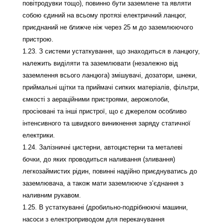
повітродувки тощо), повинно бути заземлене та являти
собою єдиний на всьому протязі електричний ланцюг,
приєднаний не ближче ніж через 25 м до заземлюючого
пристрою.
1.23. З системи устаткування, що знаходиться в ланцюгу,
належить виділяти та заземлювати (незалежно від
заземлення всього ланцюга) змішувачі, дозатори, шнеки,
приймальні щітки та приймачі сипких матеріалів, фільтри,
ємкості з аераційними пристроями, аерожолоби,
просіювані та інші пристрої, що є джерелом особливо
інтенсивного та швидкого виникнення заряду статичної
електрики.
1.24. Залізничні цистерни, автоцистерни та металеві
бочки, до яких проводиться наливання (зливання)
легкозаймистих рідин, повинні надійно приєднуватись до
заземлювача, а також мати заземлююче з’єднання з
наливним рукавом.
1.25. В устаткуванні (дробильно-подрібнюючі машини,
насоси з електроприводом для перекачування