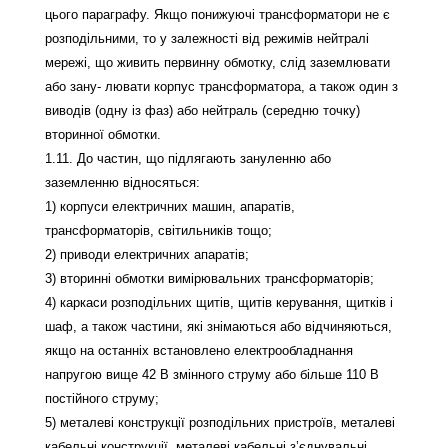
цього параграфу. Якщо понижуючі трансформатори не є
розподільними, то у залежності від режимів нейтралі
мережі, що живить первинну обмотку, слід заземлювати
або зану- лювати корпус трансформатора, а також один з
виводів (одну із фаз) або нейтраль (середню точку)
вторинної обмотки.
1.11. До частин, що підлягають зануленню або
заземленню відносяться:
1) корпуси електричних машин, апаратів,
трансформаторів, світильників тощо;
2) приводи електричних апаратів;
3) вторинні обмотки вимірювальних трансформаторів;
4) каркаси розподільних щитів, щитів керування, щитків і
шаф, а також частини, які знімаються або відчиняються,
якщо на останніх встановлено електрообладнання
напругою вище 42 В змінного струму або більше 110 В
постійного струму;
5) металеві конструкції розподільних пристроїв, металеві
кабельні конструкції, металеві кабельні з’єднувальні