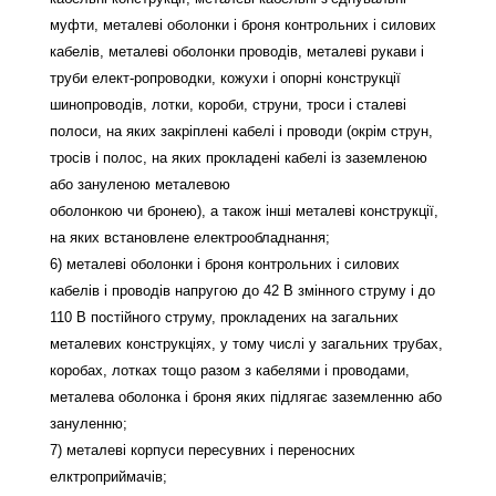
муфти, металеві оболонки і броня контрольних і силових
кабелів, металеві оболонки проводів, металеві рукави і
труби елект-ропроводки, кожухи і опорні конструкції
шинопроводів, лотки, короби, струни, троси і сталеві
полоси, на яких закріплені кабелі і проводи (окрім струн,
тросів і полос, на яких прокладені кабелі із заземленою
або зануленою металевою
оболонкою чи бронею), а також інші металеві конструкції,
на яких встановлене електрообладнання;
6) металеві оболонки і броня контрольних і силових
кабелів і проводів напругою до 42 В змінного струму і до
110 В постійного струму, прокладених на загальних
металевих конструкціях, у тому числі у загальних трубах,
коробах, лотках тощо разом з кабелями і проводами,
металева оболонка і броня яких підлягає заземленню або
зануленню;
7) металеві корпуси пересувних і переносних
елктроприймачів;