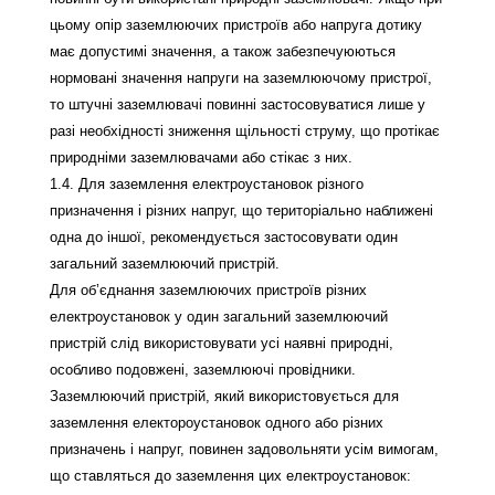
цьому опір заземлюючих пристроїв або напруга дотику
має допустимі значення, а також забезпечуюються
нормовані значення напруги на заземлюючому пристрої,
то штучні заземлювачі повинні застосовуватися лише у
разі необхідності зниження щільності струму, що протікає
природніми заземлювачами або стікає з них.
1.4. Для заземлення електроустановок різного
призначення і різних напруг, що територіально наближені
одна до іншої, рекомендується застосовувати один
загальний заземлюючий пристрій.
Для об’єднання заземлюючих пристроїв різних
електроустановок у один загальний заземлюючий
пристрій слід використовувати усі наявні природні,
особливо подовжені, заземлюючі провідники.
Заземлюючий пристрій, який використовується для
заземлення електороустановок одного або різних
призначень і напруг, повинен задовольняти усім вимогам,
що ставляться до заземлення цих електроустановок: