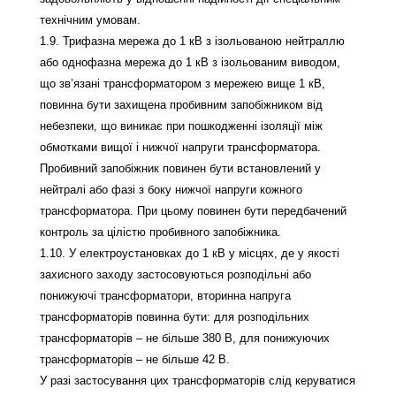
технічним умовам.
1.9. Трифазна мережа до 1 кВ з ізольованою нейтраллю
або однофазна мережа до 1 кВ з ізольованим виводом,
що зв’язані трансформатором з мережею вище 1 кВ,
повинна бути захищена пробивним запобіжником від
небезпеки, що виникає при пошкодженні ізоляції між
обмотками вищої і нижчої напруги трансформатора.
Пробивний запобіжник повинен бути встановлений у
нейтралі або фазі з боку нижчої напруги кожного
трансформатора. При цьому повинен бути передбачений
контроль за цілістю пробивного запобіжника.
1.10. У електроустановках до 1 кВ у місцях, де у якості
захисного заходу застосовуються розподільні або
понижуючі трансформатори, вторинна напруга
трансформаторів повинна бути: для розподільних
трансформаторів – не більше 380 В, для понижуючих
трансформаторів – не більше 42 В.
У разі застосування цих трансформаторів слід керуватися