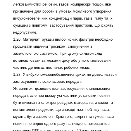
легкозаймистих речовин, газові компресори тощо), яке
призначене для роботи в умовах можливого утворення
вибухонебезпечних концентрацій парів, газів, пилу та їх
сумішей з повітрям, застосування пристроїв, що іскрять,
недопустиме.
1.26. Матерчаті рукави пилоочисних фільтрів необхідно
прошивати мідяним тросиком, сполученим з
заземлюючою системою. При цьому фільтри слід
встановлювати за межами цеху або у його ізольованій
частині, де немає постійних робочих місць.
1.27. У вибухопожежонебезпечних цехах не дозволяється
застосування плоскопасових передач.
Як виняток, дозволяється застосування клинопасових
передач, але при цьому усі частини установки повинні
бути виконані з електропровідних матеріалів, а шківи та
всі металеві предмети, що знаходяться поблизу паса,
мусять бути заземлені. Крім того, шкіряні та гумові паси
повинні не рідше одного разу на тиждень покриватись
мастилом (100 частин гліцерину та 40 частин сажі за