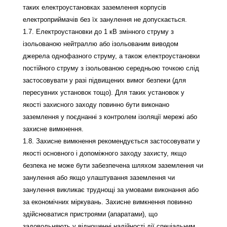
таких електроустановках заземлення корпусів
електроприймачів без їх занулення не допускається.
1.7. Електроустановки до 1 кВ змінного струму з
ізольованою нейтраллю або ізольованим виводом
джерела однофазного струму, а також електроустановки
постійного струму з ізольованою середньою точкою слід
застосовувати у разі підвищених вимог безпеки (для
пересувних установок тощо). Для таких установок у
якості захисного заходу повинно бути виконано
заземлення у поєднанні з контролем ізоляції мережі або
захисне вимкнення.
1.8. Захисне вимкнення рекомендується застосовувати у
якості основного і допоміжного заходу захисту, якщо
безпека не може бути забезпечена шляхом заземлення чи
занулення або якщо улаштування заземлення чи
занулення викликає труднощі за умовами виконання або
за економічних міркувань. Захисне вимкнення повинно
здійснюватися пристроями (апаратами), що
задовольняють у відношенні надійності дії спеціальним