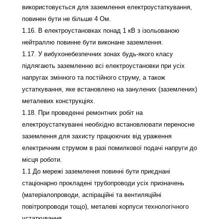
використовується для заземлення електроустаткування,
повинен бути не більше 4 Ом.
1.16. В електроустановках понад 1 кВ з ізольованою
нейтраллю повинне бути виконане заземлення.
1.17. У вибухонебезпечних зонах будь-якого класу
підлягають заземленню всі електроустановки при усіх
напругах змінного та постійного струму, а також
устаткування, яке встановлено на занулених (заземлених)
металевих конструкціях.
1.18. При проведенні ремонтних робіт на
електроустаткуванні необхідно встановлювати переносне
заземлення для захисту працюючих від ураження
електричним струмом в разі помилкової подачі напруги до
місця роботи.
1.1 До мережі заземлення повинні бути приєднані
стаціонарно прокладені трубопроводи усіх призначень
(матеріалопроводи, аспіраційні та вентиляційні
повітропроводи тощо), металеві корпуси технологічного
устаткування.