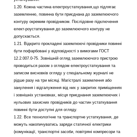
1.20. Кожна частина електроустаткування,що підлягає
заземленню, повинна бути приєднана до заземлюючого
контуру окремим провідником. Послідовне підключення
елект-роустаткування до заземлюючого контуру не
допускається.
1.21. Відкрито прокладені заземлюючі провідники повинні
бути пофарбовані у відповідності з вимогами ГОСТ
12.2.007.0-75. Зовнішній огляд заземлюючого пристрою
проводиться разом з оглядом електроустаткування та
записом висновків огляду у спеціальному журналі не
рідше разу на три місяці. Магістралі заземлення або
занулення і відгалуження від них у закритих приміщеннях
і зовнішніх установках, місця приєднання заземлюючих і
нульових захисних провідників до частин устаткування
повинні бути доступні для огляду.
1.22. Все технологічне та транспортне устаткування, де
можуть накопичуватись заряди статичної електрики
(комунікації, транспортні засоби, повітряні компресори та