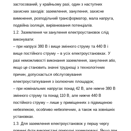
застосований, у крайньому разі, один з наступних
захисних заходів: заземлення, занулення, захисне
вимкнення, розподільчий трансформатор, мала напруга,
подвійна ізоляція, вирівнювання потенціалів.
1.2. Заземлення чи занулення електроустановок слід
виконувати:
– при напрузі 380 В і вище змінного струму та 440 В і
вище постійного струму – в усіх електроустановках. У
разі неможливості виконання заземлення, занулення або,
якщо це становить значні труднощі з технологічних
причин, допускається обслуговування
електроустаткування з ізолюючих площадок;
– при номінальних напругах понад 42 В, але нижче 380 В
змінного струму та понад 110 В, але нижче 440 В
постійного струму – лише у приміщеннях з підвищеною
небезпекою, особливо небезпечних, а також на зовнішніх
установках.
1.3. Для заземлення електроустановок у першу чергу
повинні бути використані природні заземлювачі. Якщо при