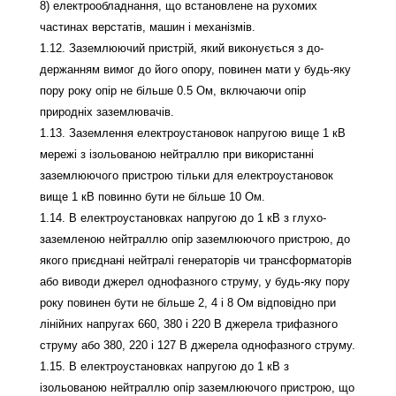
8) електрообладнання, що встановлене на рухомих
частинах верстатів, машин і механізмів.
1.12. Заземлюючий пристрій, який виконується з до-
держанням вимог до його опору, повинен мати у будь-яку
пору року опір не більше 0.5 Ом, включаючи опір
природніх заземлювачів.
1.13. Заземлення електроустановок напругою вище 1 кВ
мережі з ізольованою нейтраллю при використанні
заземлюючого пристрою тільки для електроустановок
вище 1 кВ повинно бути не більше 10 Ом.
1.14. В електроустановках напругою до 1 кВ з глухо-
заземленою нейтраллю опір заземлюючого пристрою, до
якого приєднані нейтралі генераторів чи трансформаторів
або виводи джерел однофазного струму, у будь-яку пору
року повинен бути не більше 2, 4 і 8 Ом відповідно при
лінійних напругах 660, 380 і 220 В джерела трифазного
струму або 380, 220 і 127 В джерела однофазного струму.
1.15. В електроустановках напругою до 1 кВ з
ізольованою нейтраллю опір заземлюючого пристрою, що