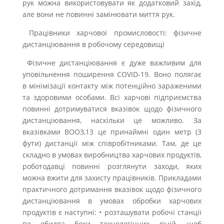
рук можна використовувати як додатковий захід,
але вони не повинні замінювати миття рук.
Працівники харчової промисловості: фізичне
дистанціювання в робочому середовищі
Фізичне дистанціювання є дуже важливим для
уповільнення поширення COVID-19. Воно полягає
в мінімізації контакту між потенційно зараженими
та здоровими особами. Всі харчові підприємства
повинні дотримуватися вказівок щодо фізичного
дистанціювання, наскільки це можливо. За
вказівками ВООЗ,13 це принаймні один метр (3
фути) дистанції між співробітниками. Там, де це
складно в умовах виробництва харчових продуктів,
роботодавці повинні розглянути заходи, яких
можна вжити для захисту працівників. Прикладами
практичного дотримання вказівок щодо фізичного
дистанціювання в умовах обробки харчових
продуктів є наступні: • розташувати робочі станції
по обидва боки технологічних ліній, щоб