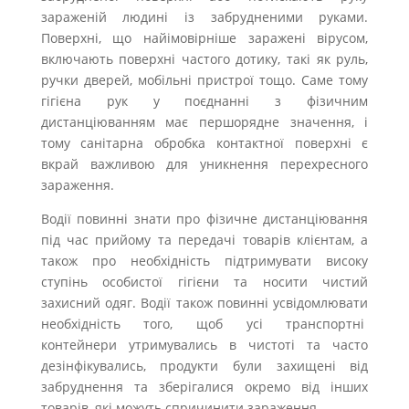
зараженій людині із забрудненими руками.
Поверхні, що найімовірніше заражені вірусом,
включають поверхні частого дотику, такі як руль,
ручки дверей, мобільні пристрої тощо. Саме тому
гігієна рук у поєднанні з фізичним
дистанціюванням має першорядне значення, і
тому санітарна обробка контактної поверхні є
вкрай важливою для уникнення перехресного
зараження.
Водії повинні знати про фізичне дистанціювання
під час прийому та передачі товарів клієнтам, а
також про необхідність підтримувати високу
ступінь особистої гігієни та носити чистий
захисний одяг. Водії також повинні усвідомлювати
необхідність того, щоб усі транспортні
контейнери утримувались в чистоті та часто
дезінфікувались, продукти були захищені від
забруднення та зберігалися окремо від інших
товарів, які можуть спричинити зараження.