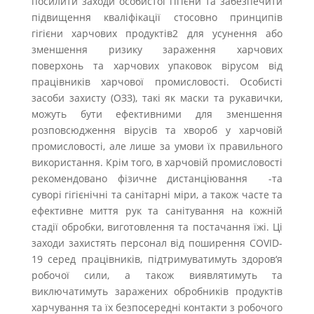
посилити заходи особистої гігієни та забезпечити
підвищення кваліфікації стосовно принципів
гігієни харчових продуктів2 для усунення або
зменшення ризику зараження харчових
поверхонь та харчових упаковок вірусом від
працівників харчової промисловості. Особисті
засоби захисту (ОЗЗ), такі як маски та рукавички,
можуть бути ефективними для зменшення
розповсюдження вірусів та хвороб у харчовій
промисловості, але лише за умови їх правильного
використання. Крім того, в харчовій промисловості
рекомендовано фізичне дистанціювання -та
суворі гігієнічні та санітарні міри, а також часте та
ефективне миття рук та санітування на кожній
стадії обробки, виготовлення та постачання їжі. Ці
заходи захистять персонал від поширення COVID-
19 серед працівників, підтримуватимуть здоров‘я
робочої сили, а також виявлятимуть та
виключатимуть заражених обробників продуктів
харчування та їх безпосередні контакти з робочого