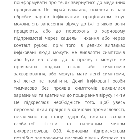
поінформувати про те, як звернутися до медичних
працівників. Це вкрай важливо, оскільки в разі
обробки харчів інфікованим працівником існує
можливість занесення вірусу до їжі, з якою вони
працюють, або до поверхонь в харчовому
підприємстві через кашель і чхання або через
контакт рукою. Крім того, в деяких випадках
інфіковані люди можуть не виявляти симптомів
або бути на стадії до їх прояву і можуть не
проявляти жодних ознак або симптомів
захворювання, або можуть мати легкі симптоми,
які легко не помітити. Деякі інфіковані особи
тимчасово без проявів симптомів виявилися
заразними та здатними до поширення вірусу.14-19
Це підкреслює необхідність того, щоб увесь
персонал, який працює в харчовій промисловості,
незалежно від стану здоров‘я, вживав заходів
особистої гігієни та належним чином
використовував ОЗЗ. Харчовим підприємствам
потрібно запровадити високий рівень безпеки та