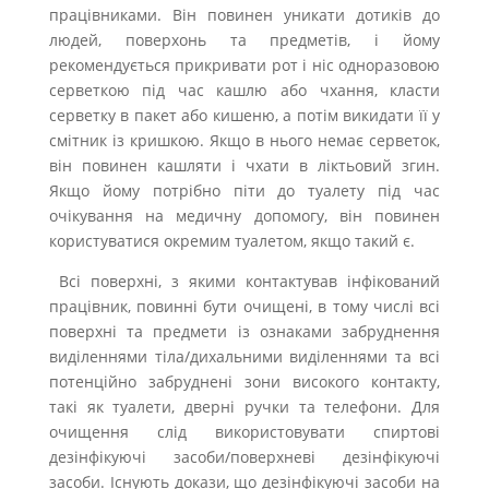
працівниками. Він повинен уникати дотиків до
людей, поверхонь та предметів, і йому
рекомендується прикривати рот і ніс одноразовою
серветкою під час кашлю або чхання, класти
серветку в пакет або кишеню, а потім викидати її у
смітник із кришкою. Якщо в нього немає серветок,
він повинен кашляти і чхати в ліктьовий згин.
Якщо йому потрібно піти до туалету під час
очікування на медичну допомогу, він повинен
користуватися окремим туалетом, якщо такий є.
Всі поверхні, з якими контактував інфікований
працівник, повинні бути очищені, в тому числі всі
поверхні та предмети із ознаками забруднення
виділеннями тіла/дихальними виділеннями та всі
потенційно забруднені зони високого контакту,
такі як туалети, дверні ручки та телефони. Для
очищення слід використовувати спиртові
дезінфікуючі засоби/поверхневі дезінфікуючі
засоби. Існують докази, що дезінфікуючі засоби на