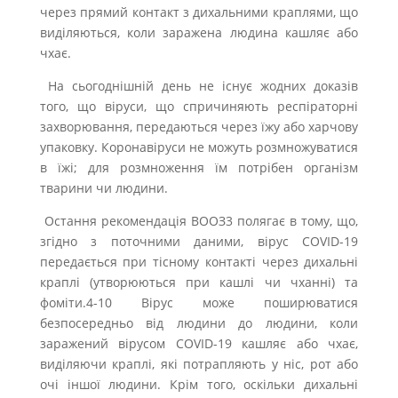
через прямий контакт з дихальними краплями, що
виділяються, коли заражена людина кашляє або
чхає.
На сьогоднішній день не існує жодних доказів
того, що віруси, що спричиняють респіраторні
захворювання, передаються через їжу або харчову
упаковку. Коронавіруси не можуть розмножуватися
в їжі; для розмноження їм потрібен організм
тварини чи людини.
Остання рекомендація ВООЗ3 полягає в тому, що,
згідно з поточними даними, вірус COVID-19
передається при тісному контакті через дихальні
краплі (утворюються при кашлі чи чханні) та
фоміти.4-10 Вірус може поширюватися
безпосередньо від людини до людини, коли
заражений вірусом COVID-19 кашляє або чхає,
виділяючи краплі, які потрапляють у ніс, рот або
очі іншої людини. Крім того, оскільки дихальні