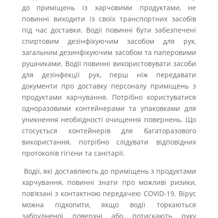
до приміщень із харчовими продуктами, не
повинні виходити із своїх транспортних засобів
під час доставки. Водії повинні бути забезпечені
спиртовим дезінфікуючим засобом для рук,
загальним дезинфікуючим засобом та паперовими
рушниками. Водії повинні використовувати засоби
для дезінфекції рук, перш ніж передавати
документи про доставку персоналу приміщень з
продуктами харчування. Потрібно користуватися
одноразовими контейнерами та упаковками для
уникнення необхідності очищення повернень. Що
стосується контейнерів для багаторазового
використання, потрібно слідувати відповідних
протоколів гігієни та санітарії.
Водії, які доставляють до приміщень з продуктами
харчування, повинні знати про можливі ризики,
пов‘язані з контактною передачею COVID-19. Вірус
можна підхопити, якщо водії торкаються
забрудненої поверхні або потискають руку