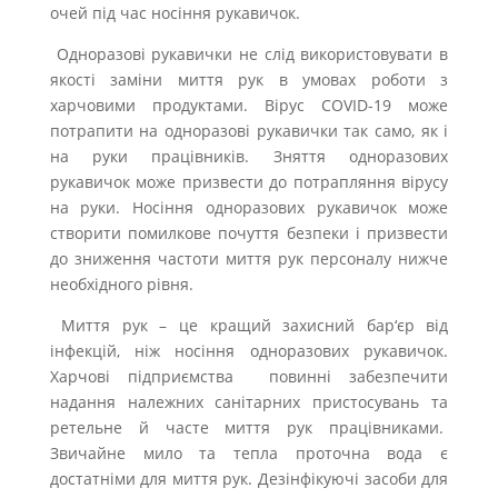
очей під час носіння рукавичок.
Одноразові рукавички не слід використовувати в
якості заміни миття рук в умовах роботи з
харчовими продуктами. Вірус COVID-19 може
потрапити на одноразові рукавички так само, як і
на руки працівників. Зняття одноразових
рукавичок може призвести до потрапляння вірусу
на руки. Носіння одноразових рукавичок може
створити помилкове почуття безпеки і призвести
до зниження частоти миття рук персоналу нижче
необхідного рівня.
Миття рук – це кращий захисний бар‘єр від
інфекцій, ніж носіння одноразових рукавичок.
Харчові підприємства повинні забезпечити
надання належних санітарних пристосувань та
ретельне й часте миття рук працівниками.
Звичайне мило та тепла проточна вода є
достатніми для миття рук. Дезінфікуючі засоби для