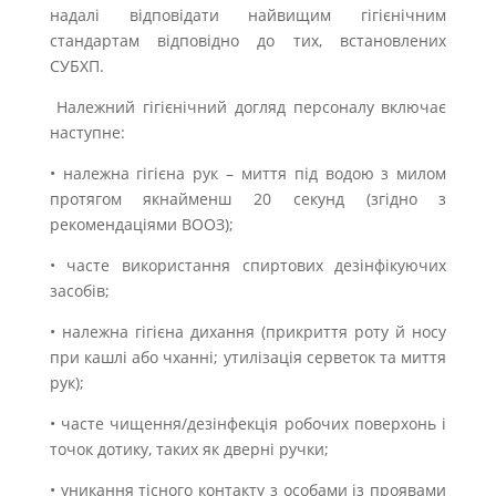
надалі відповідати найвищим гігієнічним
стандартам відповідно до тих, встановлених
СУБХП.
Належний гігієнічний догляд персоналу включає
наступне:
• належна гігієна рук – миття під водою з милом
протягом якнайменш 20 секунд (згідно з
рекомендаціями ВООЗ);
• часте використання спиртових дезінфікуючих
засобів;
• належна гігієна дихання (прикриття роту й носу
при кашлі або чханні; утилізація серветок та миття
рук);
• часте чищення/дезінфекція робочих поверхонь і
точок дотику, таких як дверні ручки;
• уникання тісного контакту з особами із проявами