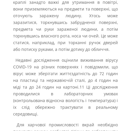
краплі занадто важкі для утримання в повітрі,
вони приземляються на предмети та поверхні, що
оточують заражену людину. Хтось може
заразитися, торкнувшись забрудненої поверхні,
предмета чи руки зараженої людини, а потім
торкнувшись власного рота, носа чи очей. Це може
статися, наприклад, при торканні ручок дверей
або потиску руками, а потім дотику до обличчя.
Недавні дослідження оцінили виживання вірусу
COVID-19 на різних поверхнях і повідомили, що
вірус може зберігати життєздатність до 72 годин
на пластиці та нержавіючій сталі, до 4 годин на
міді та до 24 годин на картоні.11 Ці дослідження
проводилися в лабораторних умовах
(контрольована відносна вологість і температура) і
їх слід обережно трактувати в реальному
середовищі.
Для харчової промисловості вкрай необхідно