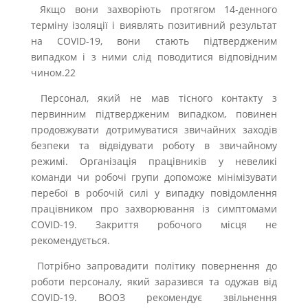
Якщо вони захворіють протягом 14-денного
терміну ізоляції і виявлять позитивний результат
на COVID-19, вони стають підтвердженим
випадком і з ними слід поводитися відповідним
чином.22
Персонал, який не мав тісного контакту з
первинним підтвердженим випадком, повинен
продовжувати дотримуватися звичайних заходів
безпеки та відвідувати роботу в звичайному
режимі. Організація працівників у невеликі
команди чи робочі групи допоможе мінімізувати
перебої в робочій силі у випадку повідомлення
працівником про захворювання із симптомами
COVID-19. Закриття робочого місця не
рекомендується.
Потрібно запровадити політику повернення до
роботи персоналу, який заразився та одужав від
COVID-19. ВООЗ рекомендує звільнення