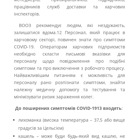
працівників служб доставки та харчових
інспекторів.
ВООЗ рекомендує людям, які нездужають,
залишатися вдома.12 Персонал, який працює в
харчовому секторі, повинен знати про симптоми
COVID-19. Операторам харчових підприємств
необхідно скласти письмові вказівки для
персоналу щодо повідомлення про подібні
симптоми та про виключення з робочого процесу.
Найважливішим питанням є можливість для
персоналу рано розпізнати симптоми, знайти
належну медичну допомогу та тестування та
мінімізувати ризик зараження колег.
До поширених симптомів COVID-1913 входять
:
лихоманка (висока температура – 37,5 або вище
градусів за Цельсієм)
кашель – може буди будь-який вид кашлю, не