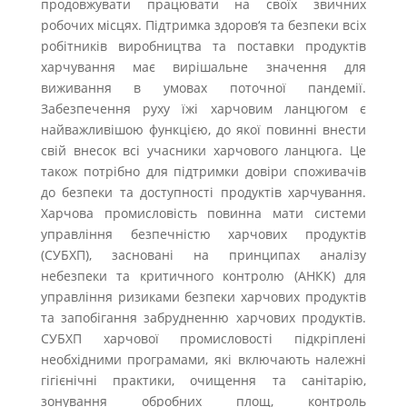
продовжувати працювати на своїх звичних
робочих місцях. Підтримка здоров‘я та безпеки всіх
робітників виробництва та поставки продуктів
харчування має вирішальне значення для
виживання в умовах поточної пандемії.
Забезпечення руху їжі харчовим ланцюгом є
найважливішою функцією, до якої повинні внести
свій внесок всі учасники харчового ланцюга. Це
також потрібно для підтримки довіри споживачів
до безпеки та доступності продуктів харчування.
Харчова промисловість повинна мати системи
управління безпечністю харчових продуктів
(СУБХП), засновані на принципах аналізу
небезпеки та критичного контролю (АНКК) для
управління ризиками безпеки харчових продуктів
та запобігання забрудненню харчових продуктів.
СУБХП харчової промисловості підкріплені
необхідними програмами, які включають належні
гігієнічні практики, очищення та санітарію,
зонування обробних площ, контроль