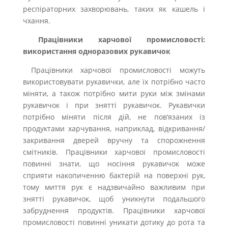
респіраторних захворювань, таких як кашель і
чхання.
Працівники харчової промисловості:
використання одноразових рукавичок
Працівники харчової промисловості можуть
використовувати рукавички, але їх потрібно часто
міняти, а також потрібно мити руки між змінами
рукавичок і при знятті рукавичок. Рукавички
потрібно міняти після дій, не пов‘язаних із
продуктами харчування, наприклад, відкривання/
закривання дверей вручну та спорожнення
смітників. Працівники харчової промисловості
повинні знати, що носіння рукавичок може
сприяти накопиченню бактерій на поверхні рук,
тому миття рук є надзвичайно важливим при
знятті рукавичок, щоб уникнути подальшого
забруднення продуктів. Працівники харчової
промисловості повинні уникати дотику до рота та