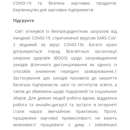
COVID-19 та безпека харчових продуктів:
Керівництво для харчових підприємств
Підгрунтя
Світ зіткнувся із безпрецедентною загрозою від
пандемії COVID-19, спричиненої вірусом SARS-CoV-
2 (відомий як вірус COVID-19). Багато країн
дотримуються порад Всесвітньої організації
охорони здоров’я (ВООЗ) щодо запровадження
заходів фізичного дистанціювання як одного із
способів зниження передачі захворювання.1
Застосування цих заходів призвело до закриття
багатьох підприємств, шкіл та інститутів освіти, а
також до обмежень щодо подорожей та соціальних
зборів. Для деяких людей робота вдома, віддалена
робота та онлайн-дискусії та зустрічі в Інтернеті
стали наразі звичайною практикою. Проте,
працівники харчової промисловості не мають
можливості працювати з дому і зобов‘язані