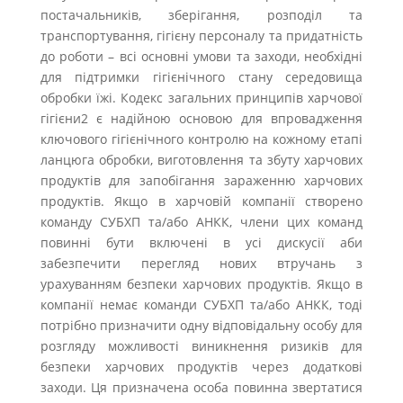
постачальників, зберігання, розподіл та
транспортування, гігієну персоналу та придатність
до роботи – всі основні умови та заходи, необхідні
для підтримки гігієнічного стану середовища
обробки їжі. Кодекс загальних принципів харчової
гігієни2 є надійною основою для впровадження
ключового гігієнічного контролю на кожному етапі
ланцюга обробки, виготовлення та збуту харчових
продуктів для запобігання зараженню харчових
продуктів. Якщо в харчовій компанії створено
команду СУБХП та/або АНКК, члени цих команд
повинні бути включені в усі дискусії аби
забезпечити перегляд нових втручань з
урахуванням безпеки харчових продуктів. Якщо в
компанії немає команди СУБХП та/або АНКК, тоді
потрібно призначити одну відповідальну особу для
розгляду можливості виникнення ризиків для
безпеки харчових продуктів через додаткові
заходи. Ця призначена особа повинна звертатися