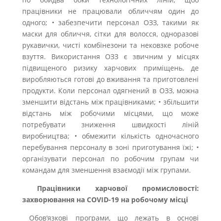
працівники не працювали обличчям один до
одного; • забезпечити персонал ОЗЗ, такими як
маски для обличчя, сітки для волосся, одноразові
рукавички, чисті комбінезони та нековзке робоче
взуття. Використання ОЗЗ є звичним у місцях
підвищеного ризику харчових приміщень, де
виробляються готові до вживання та приготовлені
продукти. Коли персонал одягнений в ОЗЗ, можна
зменшити відстань між працівниками; • збільшити
відстань між робочими місцями, що може
потребувати зниження швидкості ліній
виробництва; • обмежити кількість одночасного
перебування персоналу в зоні приготування їжі; •
організувати персонал по робочим групам чи
командам для зменшення взаємодії між групами.
Працівники харчової промисловості:
захворювання на COVID-19 на робочому місці
Обов‘язкові програми, що лежать в основі