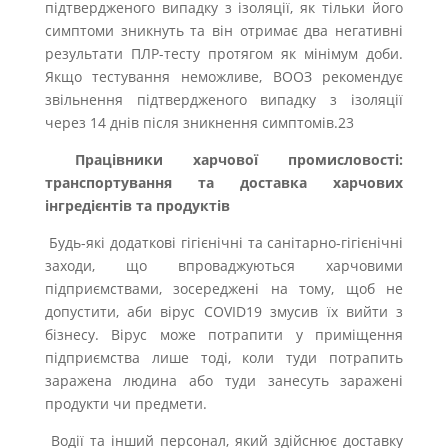
підтвердженого випадку з ізоляції, як тільки його
симптоми зникнуть та він отримає два негативні
результати ПЛР-тесту протягом як мінімум доби.
Якщо тестування неможливе, ВООЗ рекомендує
звільнення підтвердженого випадку з ізоляції
через 14 днів після зникнення симптомів.23
Працівники харчової промисловості:
транспортування та доставка харчових
інгредієнтів та продуктів
Будь-які додаткові гігієнічні та санітарно-гігієнічні
заходи, що впроваджуються харчовими
підприємствами, зосереджені на тому, щоб не
допустити, аби вірус COVID19 змусив їх вийти з
бізнесу. Вірус може потрапити у приміщення
підприємства лише тоді, коли туди потрапить
заражена людина або туди занесуть заражені
продукти чи предмети.
Водії та інший персонал, який здійснює доставку