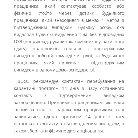
працівника, який контактував особисто або
фізично (тобто через дотик); будь-якого
працівника, який знаходився в межах 1 метра з
підтвердженим випадком; будьяку особу, яка
видаляла будь-які виділення тіла без відповідних
ОЗЗ (наприклад, рукавичок, комбінезону, захисного
одягу); працівників спільної з підтверженим
випадком робочій команді чи групі, та будь-якого
працівника, який проживає з підтвердженим
випадком в одному домогосподарстві.
ВООЗ рекомендує контактам перебування на
карантині протягом 14 днів з часу останнього
контакту з підтвердженим випадком
захворювання. Принаймні, працівникам, які мали
тісний контакт із зараженим працівником, слід
залишитися вдома протягом 14 днів з часу
останнього контакту з підтвердженим випадком, а
також зберігати фізичне дистанціювання.