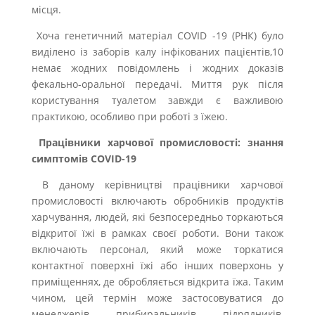
місця.
Хоча генетичний матеріал COVID -19 (РНК) було
виділено із заборів калу інфікованих пацієнтів,10
немає жодних повідомлень і жодних доказів
фекально-оральної передачі. Миття рук після
користування туалетом завжди є важливою
практикою, особливо при роботі з їжею.
Працівники харчової промисловості: знання
симптомів COVID-19
В даному керівництві працівники харчової
промисловості включають обробників продуктів
харчування, людей, які безпосередньо торкаються
відкритої їжі в рамках своєї роботи. Вони також
включають персонал, який може торкатися
контактної поверхні їжі або інших поверхонь у
приміщеннях, де обробляється відкрита їжа. Таким
чином, цей термін може застосовуватися до
менеджерів, прибиральників, підрядників,