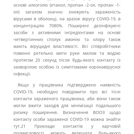
основі алкоголю (етанол, пропан -2-ол, пропан -1-
ол) загалом значно знижують зараженість
вірусами в оболонці, на зразок вірусу COVID-19, в
концентраціях 7080%. Поширені дезінфікуючі
засоби з активними інгредієнтами на основі
четвертинних сполук амонію та хлору також
мають віруцидні властивості. Всі співробітники
повинні ретельно мити руки милом та водою
протягом 20 секунд після будь-якого контакту із
захворілою особою із симптомами коронавірусної
інфекції.
Якщо у працівника підтверджено наявність
COVID-19, необхідно повідомити про всі тісні
контакти зараженого працівника, аби вони також
могли вжити заходів для мінімізації подальшого
ризику поширення. Визначення ВООЗ щодо
контакту особи зараженої COVID-19 можна знайти
тут.21 Приклади контактів у харчовій
промисловості можуть включати будь-якого