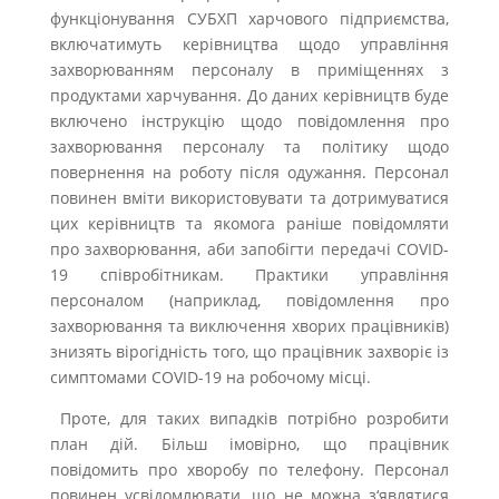
функціонування СУБХП харчового підприємства,
включатимуть керівництва щодо управління
захворюванням персоналу в приміщеннях з
продуктами харчування. До даних керівництв буде
включено інструкцію щодо повідомлення про
захворювання персоналу та політику щодо
повернення на роботу після одужання. Персонал
повинен вміти використовувати та дотримуватися
цих керівництв та якомога раніше повідомляти
про захворювання, аби запобігти передачі COVID-
19 співробітникам. Практики управління
персоналом (наприклад, повідомлення про
захворювання та виключення хворих працівників)
знизять вірогідність того, що працівник захворіє із
симптомами COVID-19 на робочому місці.
Проте, для таких випадків потрібно розробити
план дій. Більш імовірно, що працівник
повідомить про хворобу по телефону. Персонал
повинен усвідомлювати, що не можна з‘являтися