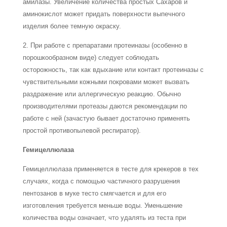
амилазы. Увеличение количества простых Сахаров и
аминокислот может придать поверхности выпечного
изделия более темную окраску.
2. При работе с препаратами протеиназы (особенно в
порошкообразном виде) следует соблюдать
осторожность, так как вдыхание или контакт протеиназы с
чувствительными кожными покровами может вызвать
раздражение или ал­лергическую реакцию. Обычно
производителями протеазы даются рекомен­дации по
работе с ней (зачастую бывает достаточно применять
простой противопылевой респиратор).
Гемицеллюлаза
Гемицеллюлаза применяется в тесте для крекеров в тех
случаях, когда с помощью частичного разрушения
пентозанов в муке тесто смягчается и для его
изготовления требуется меньше воды. Уменьшение
количества воды означает, что удалять из теста при