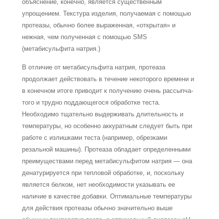
объяснение, конечно, является существенным
упрощением. Текстура изделия, полу­чаемая с помощью
протеазы, обычно более выраженная, «открытая» и
нежная, чем полученная с помощью SMS
(метабисульфита натрия.)
В отличие от метабисульфита натрия, протеаза
продолжает действовать в течение некоторого времени и
в конечном итоге приводит к получению очень рассыпча­
того и трудно поддающегося обработке теста.
Необходимо тщательно выдерживать длительность и
температуры, но особенно аккуратным следует быть при
работе с излишками теста (например, обрезками
резальной машины). Протеаза обладает оп­ределенными
преимуществами перед метабисульфитом натрия — она
денатуриру­ется при тепловой обработке, и, поскольку
является белком, нет необходимости ука­зывать ее
наличие в качестве добавки. Оптимальные температуры
для действия протеазы обычно значительно выше