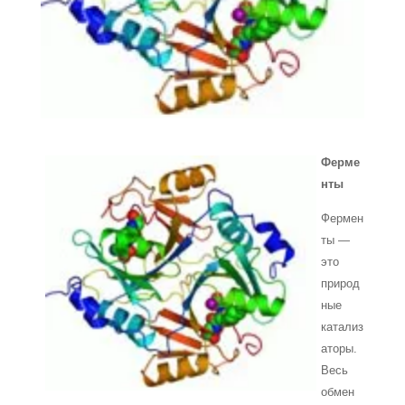
Ферме
нты
Фермен
ты —
это
природ
ные
катализ
аторы.
Весь
обмен