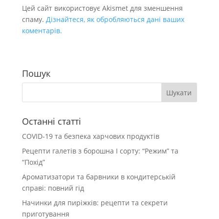
Цей сайт використовує Akismet для зменшення
спаму.
Дізнайтеся, як обробляються дані ваших
коментарів.
Пошук
Останні статті
COVID-19 та безпека харчових продуктів
Рецепти галетів з борошна І сорту: “Режим” та
“Похід”
Ароматизатори та барвники в кондитерській
справі: повний гід
Начинки для пиріжків: рецепти та секрети
приготування