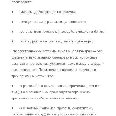
производств:
♦ амилазы, действующие на крахмал;
♦ гемицеллюлазы, разлагающие пентозаны;
♦ протеазы (или потеиназы), воздействующие на белки;
♦ липазы, разлагающие твердые и жидкие жиры.
Распространенный источник амилазы для пекарей — это
ферментативно активная солодовая мука, но грибные
амилаза и протеазы выпускаются также в виде стандарт­
ных препаратов. Промышленно протеазы получают из
трех основных источников:
♦ из растений (например, папаин, бромелаин, фицин и
т. д.), но в основном их производство ограничено
тропическими и субтропическими зонами;
♦ из животных (например, трипсин, химотрипсин,
пепсин, ренин и т. д.); их вы­пуск связан со спросом и