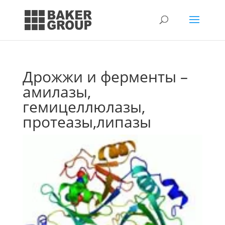
Дрожжи и ферменты –
амилазы,
гемицеллюлазы,
протеазы,липазы