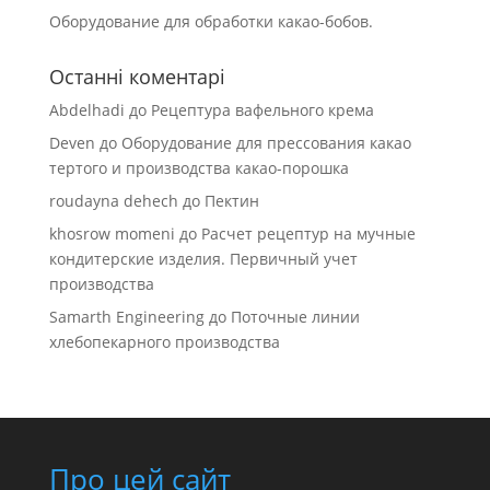
Оборудование для обработки какао-бобов.
Останні коментарі
Abdelhadi
до
Рецептура вафельного крема
Deven
до
Оборудование для прессования какао
тертого и производства какао-порошка
roudayna dehech
до
Пектин
khosrow momeni
до
Расчет рецептур на мучные
кондитерские изделия. Первичный учет
производства
Samarth Engineering
до
Поточные линии
хлебопекарного производства
Про цей сайт