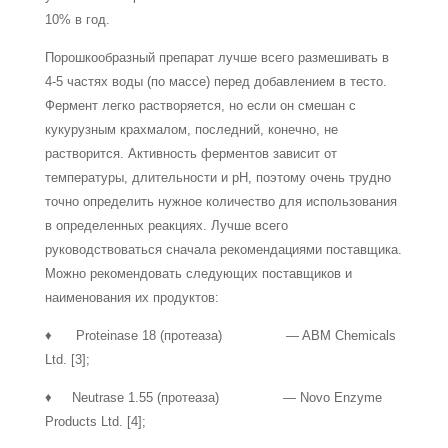
10% в год.
Порошкообразный препарат лучше всего размешивать в
4-5 частях воды (по мас­се) перед добавлением в тесто.
Фермент легко растворяется, но если он смешан с
кукурузным крахмалом, последний, конечно, не
растворится. Активность фермен­тов зависит от
температуры, длительности и рН, поэтому очень трудно
точно опре­делить нужное количество для использования
в определенных реакциях. Лучше все­го
руководствоваться сначала рекомендациями поставщика.
Можно рекомендовать следующих поставщиков и
наименования их продуктов:
♦ Proteinase 18 (протеаза) — ABM Chemicals
Ltd. [3];
♦ Neutrase 1.55 (протеаза) — Novo Enzyme
Products Ltd. [4];