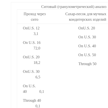
Ситовый (гранулометрический) анализ
Проход через
Сахар-песок для мучных
сито
кондитерских изделий
OnU.S. 12
OnU.S. 20
3,1
On U.S. 30
On U.S. 16
On U.S. 40
72,0
On U.S. 50
OnU.S. 20
18,2
Through 50
OnU.S. 30
6,5
On U.S.
40 0,1
Through 40
0,1