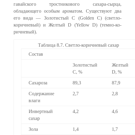
гавайского тростникового сахара-сырца,
обладающего особым ароматом. Существуют два
его вида — Золоти­стый С (Golden С) (светло-
коричневый) и Желтый D (Yellow D) (темно-ко­
ричневый).
Таблица 8.7. Светло-коричневый сахар
Состав
Золотистый
Желтый
С, %
D, %
Сахароза
89,3
87,9
Содержание
2,7
2,8
влаги
Инвертный
4,2
4,6
сахар
Зола
1,4
1,7