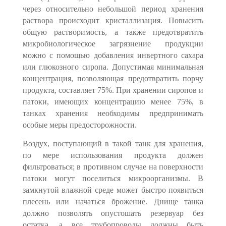
через относительно небольшой период хранения
раствора происходит кристаллизация. Повысить
общую растворимость, а также предотвра­тить
микробиологическое загрязнение продукции
можно с помощью добавления инвертного сахара
или глюкозного сиропа. Допустимая минимальная
концентра­ция, позволяющая предотвратить порчу
продукта, составляет 75%. При хранении сиропов и
патоки, имеющих концентрацию менее 75%, в
танках хранения необходи­мы предпринимать
особые меры предосторожности.
Воздух, поступающий в такой танк для хранения,
по мере использования про­дукта должен
фильтроваться; в противном случае на поверхности
патоки могут по­селиться микроорганизмы. В
замкнутой влажной среде может быстро появиться
плесень или начаться брожение. Днище танка
должно позволять опустошать резер­вуар без
остатка, а все трубопроводы должны быть