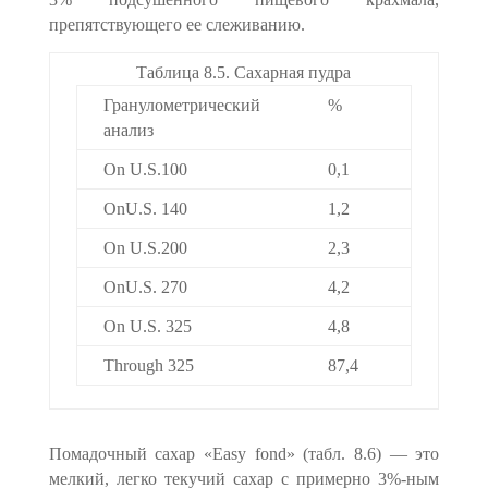
препятствующего ее слеживанию.
Таблица 8.5. Сахарная пудра
Гранулометрический
%
анализ
On U.S.100
0,1
OnU.S. 140
1,2
On U.S.200
2,3
OnU.S. 270
4,2
On U.S. 325
4,8
Through 325
87,4
Помадочный сахар «Easy fond» (табл. 8.6) — это
мелкий, легко текучий сахар с примерно 3%-ным