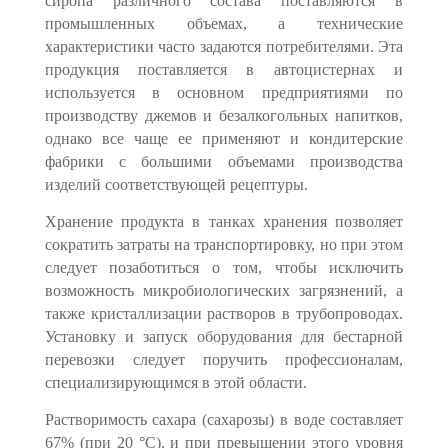
сиропа различного состава поставляются в
промышленных объемах, а технические
характеристики часто зада­ются потребителями. Эта
продукция поставляется в автоцистернах и
используется в основном предприятиями по
производству джемов и безалкогольных напитков,
однако все чаще ее применяют и кондитерские
фабрики с большими объемами про­изводства
изделий соответствующей рецептуры.
Хранение продукта в танках хранения позволяет
сократить затраты на транс­портировку, но при этом
следует позаботиться о том, чтобы исключить
возмож­ность микробиологических загрязнений, а
также кристаллизации растворов в тру­бопроводах.
Установку и запуск оборудования для бестарной
перевозки следует по­ручить профессионалам,
специализирующимся в этой области.
Растворимость сахара (сахарозы) в воде составляет
67% (при 20 °С), и при пре­вышении этого уровня