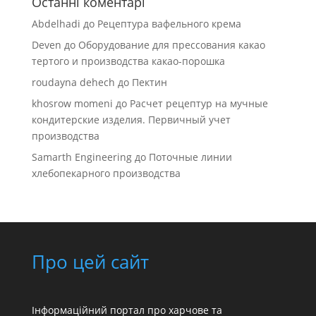
Останні коментарі
Abdelhadi
до
Рецептура вафельного крема
Deven
до
Оборудование для прессования какао
тертого и производства какао-порошка
roudayna dehech
до
Пектин
khosrow momeni
до
Расчет рецептур на мучные
кондитерские изделия. Первичный учет
производства
Samarth Engineering
до
Поточные линии
хлебопекарного производства
Про цей сайт
Інформаційний портал про харчове та