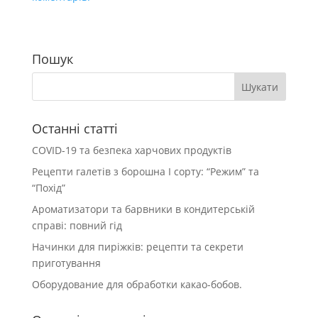
Пошук
Останні статті
COVID-19 та безпека харчових продуктів
Рецепти галетів з борошна І сорту: “Режим” та
“Похід”
Ароматизатори та барвники в кондитерській
справі: повний гід
Начинки для пиріжків: рецепти та секрети
приготування
Оборудование для обработки какао-бобов.