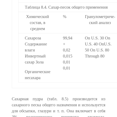
Таблица 8.4. Сахар-песок общего применения
Химический
%
Гранулометриче­
состав, в
ский анализ
среднем
Сахароза
99,94
On U.S. 30 On
Содержание
+
U.S. 40 OnU.S.
влаги
0,02
50 On U.S. 80
Инвертный
0,015
Through 80
сахар Зола
0,01
0,01
Органические
несахара
Сахарная пудра (табл. 8.5) производится из
сахарного песка общего назначения и используется
для обсыпки, глазури и т. п. Она включает в себя
3% подсушенного пищевого крахмала,