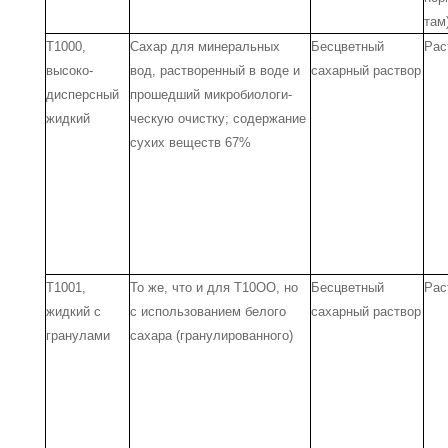
там
Т1000,
Сахар для минеральных
Бесцветный
Рас
высоко­
вод, растворен­ный в воде и
сахар­ный раствор
дисперсный
прошедший микробиологи­
жидкий
ческую очистку; содержание
сухих ве­ществ 67%
Т1001,
То же, что и для Т10ОО, но
Бесцветный
Рас
жидкий с
с использова­нием белого
сахар­ный раствор
гранулами
сахара (гранулированного)