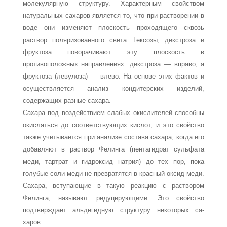
молекулярную структуру. Характерным свойством
натуральных саха­ров является то, что при растворении в
воде они изменяют плоскость проходящего сквозь
раствор поляризованного света. Гексозы, декстроза и
фруктоза поворачива­ют эту плоскость в
противоположных направлениях: декстроза — вправо, а
фрукто­за (левулоза) — влево. На основе этих фактов и
осуществляется анализ кондитер­ских изделий,
содержащих разные сахара.
Сахара под воздействием слабых окислителей способны
окисляться до соответ­ствующих кислот, и это свойство
также учитывается при анализе состава сахара, ко­гда его
добавляют в раствор Фелинга (пентагидрат сульфата
меди, тартрат и гидро­ксид натрия) до тех пор, пока
голубые соли меди не превратятся в красный оксид меди.
Сахара, вступающие в такую реакцию с раствором
Фелинга, называют реду­цирующими. Это свойство
подтверждает альдегидную структуру некоторых са­
харов.