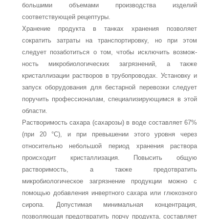
большими объемами про­изводства изделий
соответствующей рецептуры.
Хранение продукта в танках хранения позволяет
сократить затраты на транс­портировку, но при этом
следует позаботиться о том, чтобы исключить возмож­
ность микробиологических загрязнений, а также
кристаллизации растворов в тру­бопроводах. Установку и
запуск оборудования для бестарной перевозки следует
по­ручить профессионалам, специализирующимся в этой
области.
Растворимость сахара (сахарозы) в воде составляет 67%
(при 20 °С), и при пре­вышении этого уровня через
относительно небольшой период хранения раствора
происходит кристаллизация. Повысить общую
растворимость, а также предотвра­тить
микробиологическое загрязнение продукции можно с
помощью добавления инвертного сахара или глюкозного
сиропа. Допустимая минимальная концентра­ция,
позволяющая предотвратить порчу продукта, составляет