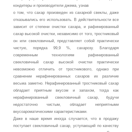
кондитеры и производители джема, узнав
о том, что сахар произведен из сахарной свеклы, даже
отказывались его использо­вать. В действительности все
зависит от степени очистки сахара, и рафинирован­ный
сахар высокой очистки, независимо от того, тростниковый
он или свеклович­ный, представляет собой практически
чистую, порядка 99,9 %, сахарозу. Благодаря
современным технологиям рафинированный
свекловичный сахар высокой очистки практически
невозможно отличить от тростникового, однако при
сравнении нера­финированных сахаров их различие
весьма заметно. Нерафинированный тростни­ковый сахар
обладает приятным вкусом и запахом, тогда как
нерафинированный свекловичный сахар, будучи
недостаточно чистым, обладает неприятными
вкусоароматическими характеристиками.
Даже в наше время иногда случается, что в продажу
поступает свекловичный са­хар, уступающий по качеству