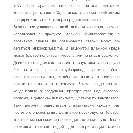
75%. При хранении сиропов и патоки, имеющих
концентрацию менее 75%, в танках хранения необходи­мы
предпринимать особые меры предосторожности.
Воздух, поступающий в такой танк для хранения, по мере
использования про­дукта должен фильтроваться; в
противном случае на поверхности патоки могут по­
селиться микроорганизмы. В замкнутой влажной среде
может быстро появиться плесень или начаться брожение.
Днище танка должно позволять опустошать резер­вуар
без остатка, а все трубопроводы должны быть
сконструированы так, чтобы ис­ключить скапливание
патоки на стыках и в изгибах. Чтобы предотвратить
конден­сацию в воздушном пространстве над сиропом,
полезно, в дополнение к фильтру, установить вентилятор.
Танк должен подвергаться стерилизации каждый раз
после его опорожнения. Если сироп расходуется быстро,
то стерилизацию можно производить еженедельно. После
промывки горячей водой для стерилизации можно