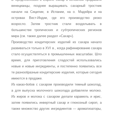
венецианцы, позднее выращивать сахарный тростник
начали на Сицилии, в Испании, на о. Мадейра и на
островах Вест-Индии, где его производство резко
возросло. Затем тростник стали возделывать в
большинстве тропических и субтропических регионов
мира (см. так­же далее раздел «Сахар»).
Производство кондитерских изделий из сахара начало
развиваться только в XVI в., когда рафинирование сахара
стало осуществляться в промышленных мас­штабах. Шло
время, для приготовления сладостей использовались
новые и новые ингредиенты, и постепенно появились все
те разнообразные кондитерские изделия, которые сегодня
имеются в продаже.
Из какао-бобов с сахаром производили темный шоколад,
а для выпуска молочно­го шоколада добавляли молоко.
Из жиров и молока с сахаром делали карамель и ирис,
затем появились инвертный сахар и глюкозный сироп, а
также множество дру­гих ингредиентов — ароматизаторы,