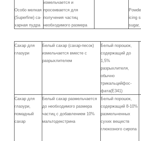
измельчается и
Особо мелкая
просеивает­ся для
Powder
(Superfine) са­
получения частиц
icing 
харная пудра
необходимого размера
sugar,
Сахар для
Белый сахар (сахар-песок)
Белый порошок,
гла­зури
измельчается вместе с
со­держащий до
разрыхлителем
1,5%
разрыхлителя,
обыч­но
трикальцийфос-
фата(Е341)
Сахар для
Белый сахар размельчается
Белый порошок,
гла­зури,
до необходи­мого размера
со­держащий 8-10%
помад­ный
частиц с добавлением 10%
размельченных
сахар
мальтодекстрина
сухих веществ
глюкозного сиропа