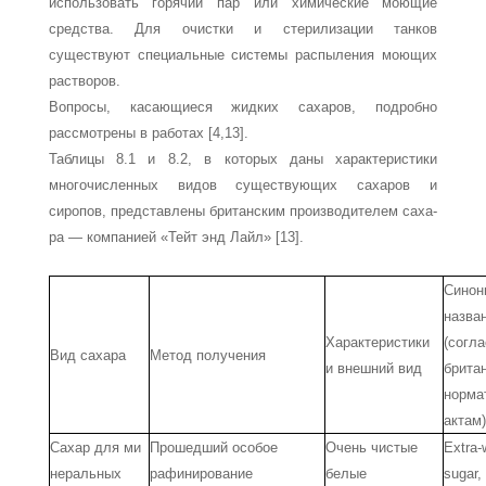
использовать горячий пар или химические моющие
средства. Для очистки и стерилизации танков
существуют специальные системы распыления моющих
растворов.
Вопросы, касающиеся жидких сахаров, подробно
рассмотрены в работах [4,13].
Таблицы 8.1 и 8.2, в которых даны характеристики
многочисленных видов су­ществующих сахаров и
сиропов, представлены британским производителем саха­
ра — компанией «Тейт энд Лайл» [13].
Синон
назва­
Характеристики
(согл
Вид сахара
Метод получения
и внешний вид
британ
норма
актам
Сахар для ми­
Прошедший особое
Очень чистые
Extra-
неральных
рафинирование
белые
sugar,