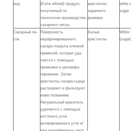
вод
(Extra refined) продукт,
кристаллы
white 
полученный по
заданного
sugar
технологии производства
размера
сахарного песка
Сахарный пе­
Поверхность
Белые
White 
сок
нерафинированного
кристаллы
(sugar
сахара покрыта пленкой
примесей, которая уда­
ляется с помощью
промывки и центрифу­
гирования. Затем
кристаллы сахара-сыр­ца
растворяют и фильтруют
известкова­нием.
Натуральный краситель
удаляется с помощью
костяного угля,
активированно­го угля и/
или ионообменных смол.