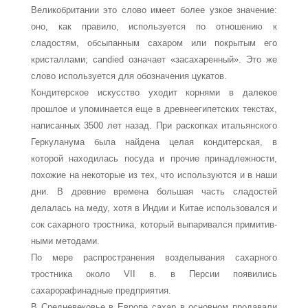
Великобритании это слово имеет более узкое значение:
оно, как правило, используется по отношению к
сладостям, обсыпанным сахаром или покрытым его
кристаллами; candied означает «засахаренный». Это же
слово ис­пользуется для обозначения цукатов.
Кондитерское искусство уходит корнями в далекое
прошлое и упоминается еще в древнеегипетских текстах,
написанных 3500 лет назад. При раскопках итальян­ского
Геркуланума была найдена целая кондитерская, в
которой находилась посуда и прочие принадлежности,
похожие на некоторые из тех, что используются и в наши
дни. В древние времена большая часть сладостей
делалась на меду, хотя в Индии и Китае использовался и
сок сахарного тростника, который выпаривался примитив­
ными методами.
По мере распространения возделывания сахарного
тростника около VII в. в Персии появились
сахарорафинадные предприятия.
В Средневековье в Европе сахар в основном продавали