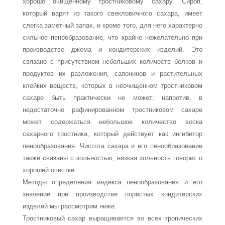
хорошо очищенному тростниковому сахару. Сироп,
который варят из такого свекловичного сахара, имеет
слегка заметный запах, и кро­ме того, для него характерно
сильное пенообразование, что крайне нежелательно при
производстве джема и кондитерских изделий. Это
связано с присутствием не­больших количеств белков и
продуктов их разложения, сапонинов и растительных
клейких веществ, которых в неочищенном тростниковом
сахаре быть практически не может; напротив, в
недостаточно рафинированном тростниковом сахаре
может содержаться небольшое количество воска
сахарного тростника, который действует как ингибитор
пенообразования. Чистота сахара и его пенообразование
также свя­заны с зольностью; низкая зольность говорит о
хорошей очистке.
Методы определения индекса пенообразования и его
значение при производст­ве пористых кондитерских
изделий мы рассмотрим ниже.
Тростниковый сахар выращивается во всех тропических