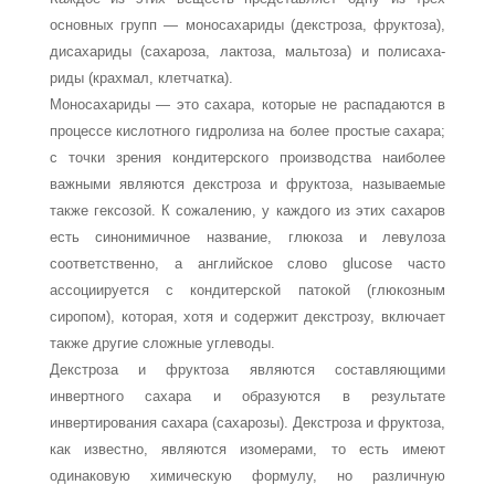
основных групп — моносаха­риды (декстроза, фруктоза),
дисахариды (сахароза, лактоза, мальтоза) и полисаха­
риды (крахмал, клетчатка).
Моносахариды — это сахара, которые не распадаются в
процессе кислотного гидролиза на более простые сахара;
с точки зрения кондитерского производства наиболее
важными являются декстроза и фруктоза, называемые
также гексозой. К сожалению, у каждого из этих сахаров
есть синонимичное название, глюкоза и левулоза
соответственно, а английское слово glucose часто
ассоциируется с кондитер­ской патокой (глюкозным
сиропом), которая, хотя и содержит декстрозу, включает
также другие сложные углеводы.
Декстроза и фруктоза являются составляющими
инвертного сахара и образуют­ся в результате
инвертирования сахара (сахарозы). Декстроза и фруктоза,
как из­вестно, являются изомерами, то есть имеют
одинаковую химическую формулу, но различную