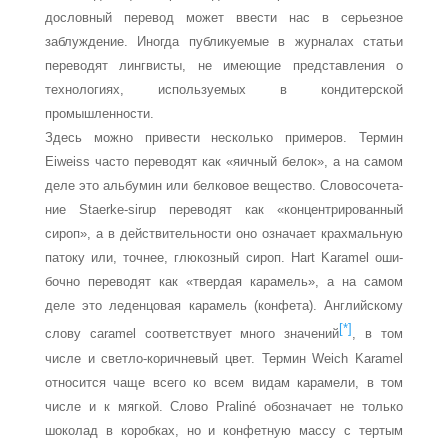
дословный перевод может ввести нас в серьезное
заблуждение. Иногда публикуемые в журналах статьи
пере­водят лингвисты, не имеющие представления о
технологиях, используемых в кон­дитерской
промышленности.
Здесь можно привести несколько примеров. Термин
Eiweiss часто переводят как «яичный белок», а на самом
деле это альбумин или белковое вещество. Словосочета­
ние Staerke-sirup переводят как «концентрированный
сироп», а в действительности оно означает крахмальную
патоку или, точнее, глюкозный сироп. Hart Karamel оши­
бочно переводят как «твердая карамель», а на самом
деле это леденцовая карамель (конфета). Английскому
[*]
слову caramel соответствует много значений
, в том
числе и светло-коричневый цвет. Термин Weich Karamel
относится чаще всего ко всем видам карамели, в том
числе и к мягкой. Слово Praliné обозначает не только
шоколад в ко­робках, но и конфетную массу с тертым