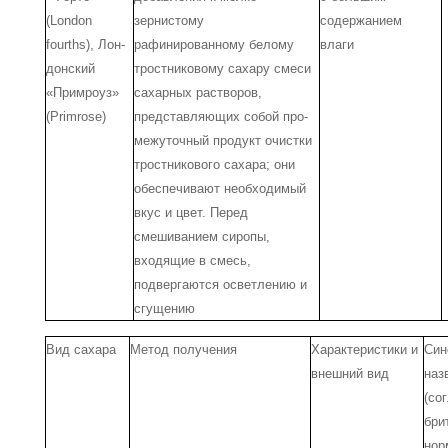
(London
зернистому
содержани­ем
fourths), Лон­
рафинированному белому
влаги
донский
тростниковому сахару смеси
«Примроуз»
сахарных растворов,
(Primrose)
представляющих собой про­
межуточный продукт очистки
тростнико­вого сахара; они
обеспечивают необходи­мый
вкус и цвет. Перед
смешиванием си­ропы,
входящие в смесь,
подвергаются осветлению и
сгущению
Вид сахара
Метод получения
Характеристики и
Син
внешний вид
наз
(со
бри
нор