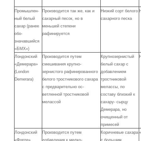
Промышлен­
Производится так же, как и
Низкий сорт белого
ный белый
сахарный пе­сок, но в
сахарного песка
са­хар (ранее
меньшей степени
обо­
рафинируется
значавшийся
«БМХ»)
Лондонский
Производится путем
Крупнозернистый
«Демерара»
смешивания крупно­
бе­лый сахар с
(London
зернистого рафинированного
добавле­нием
Demerara)
белого тро­стникового сахара
тростниковой
с предварительно ос­
мелассы, по
ветленной тростниковой
составу близкий к
мелассой
сахару- сырцу
Демерара, но
очищенный от
приме­сей
Лондонский
Производится путем
Коричневые сахара
«Форте»
добавления к мелко­
с большим