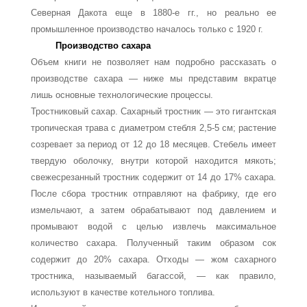
Северная Дакота еще в 1880-е гг., но реально ее
промышленное произ­водство началось только с 1920 г.
Производство сахара
Объем книги не позволяет нам подробно рассказать о
производстве сахара — ниже мы представим вкратце
лишь основные технологические процессы.
Тростниковый сахар. Сахарный тростник — это гигантская
тропическая трава с диаметром стебля 2,5-5 см; растение
созревает за период от 12 до 18 месяцев. Сте­бель имеет
твердую оболочку, внутри которой находится мякоть;
свежесрезанный тростник содержит от 14 до 17% сахара.
После сбора тростник отправляют на фаб­рику, где его
измельчают, а затем обрабатывают под давлением и
промывают водой с целью извлечь максимальное
количество сахара. Полученный таким образом сок
содержит до 20% сахара. Отходы — жом сахарного
тростника, называемый багассой, — как правило,
используют в качестве котельного топлива.