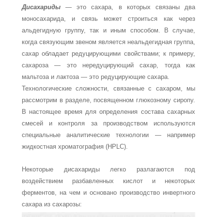
Дисахариды
— это сахара, в которых связаны два
моносахарида, и связь может строиться как через
альдегидную группу, так и иным способом. В случае,
когда свя­зующим звеном является неальдегидная группа,
сахар обладает редуцирующими свойствами; к примеру,
сахароза — это нередуцирующий сахар, тогда как
мальтоза и лактоза — это редуцирующие сахара.
Технологические сложности, связанные с сахаром, мы
рассмотрим в разделе, посвященном глюкозному сиропу.
В настоящее время для определения состава са­харных
смесей и контроля за производством используются
специальные аналити­ческие технологии — например
жидкостная хроматография (HPLC).
Некоторые дисахариды легко разлагаются под
воздействием разбавленных ки­слот и некоторых
ферментов, на чем и основано производство инвертного
сахара из сахарозы: