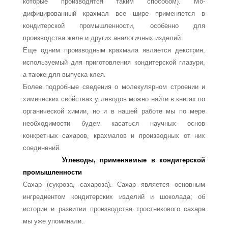
которые производятся таким способом). Мо­
дифицированный крахмал все шире применяется в
кондитерской промышленно­сти, особенно для
производства желе и других аналогичных изделий.
Еще одним производным крахмала является декстрин,
используемый для при­готовления кондитерской глазури,
а также для выпуска клея.
Более подробные сведения о молекулярном строении и
химических свойствах углеводов можно найти в книгах по
органической химии, но и в нашей работе мы по мере
необходимости будем касаться научных основ
конкретных сахаров, крахмалов и производных от них
соединений.
Углеводы, применяемые в кондитерской
промышленности
Сахар (сукроза, сахароза). Сахар является основным
ингредиентом конди­терских изделий и шоколада; об
истории и развитии производства тростникового сахара
мы уже упоминали.