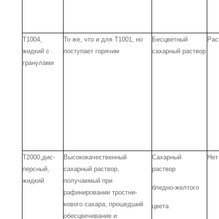
Т1004,
То же, что и для Т1001, но
Бесцветный
Рас
жидкий с
поступает горя­чим
сахар­ный раствор
гранулами
Т2000,дис­
Высококачественный
Сахарный
Нет
персный,
сахарный раствор,
раствор
жид­кий
получаемый при
бледно-желтого
рафинировании тростни­
кового сахара, прошедший
цвета
обесцвечива­ние и