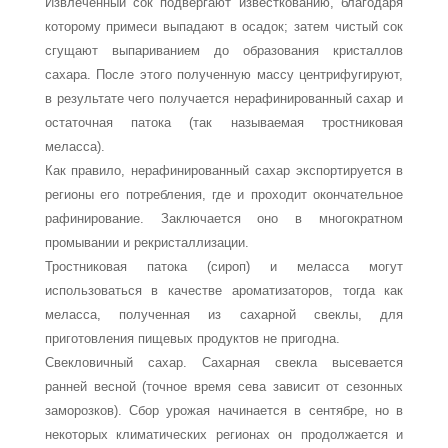
Извлеченный сок подвергают известкованию, благодаря
которому примеси вы­падают в осадок; затем чистый сок
сгущают выпариванием до образования кристал­лов
сахара. После этого полученную массу центрифугируют,
в результате чего по­лучается нерафинированный сахар и
остаточная патока (так называемая тростни­ковая
меласса).
Как правило, нерафинированный сахар экспортируется в
регионы его потреб­ления, где и проходит окончательное
рафинирование. Заключается оно в много­кратном
промывании и рекристаллизации.
Тростниковая патока (сироп) и меласса могут
использоваться в качестве арома­тизаторов, тогда как
меласса, полученная из сахарной свеклы, для
приготовления пищевых продуктов не пригодна.
Свекловичный сахар. Сахарная свекла высевается
ранней весной (точное вре­мя сева зависит от сезонных
заморозков). Сбор урожая начинается в сентябре, но в
некоторых климатических регионах он продолжается и