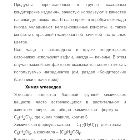
Продукты, перечисленные в группе «сахарные
кондитерские изделия», зачас­тую используют в качестве
начинки для шоколада. В наше время в коробки шокола­да
иногда укладывают неглазированные конфеты, а также
конфеты с красивой гла­зированной начинкой пастельных
цветов.
Все чаще в шоколадных и других кондитерских
батончиках используют вафли, иногда — печенье. В этом
случае важнейшим фактором оказывается со­вместимость
используемых ингредиентов (см. раздел «Кондитерские
батончики с начинкой»).
Химия углеводов
Углеводы являются большой группой химических
веществ, часто встречающихся в растительном и
животном мире; их общая химическая формула —
С
(H
O)
, где х, как правило, кратно 6.
х
2
у
Химическая формула сахара — С
(H
O)
, декстрозы —
12
2
11
С
(Н
0)
, а крахмала – {С
(Н
0)5}
.
6
2
6
6
2
n
Каждое из этих веществ представляет одну из трех