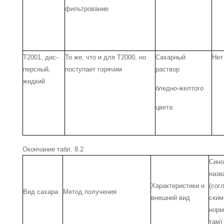
фильтрование
Т2001, дис­
То же, что и для Т2000, но
Сахарный
Нет
персный,
поступает горя­чим
раствор
жид­кий
бледно-желтого
цвета
Окончание табл. 8.2
Сино
назв
Характеристики и
(сог
Вид сахара
Метод получения
внешний вид
ским
норм
там)