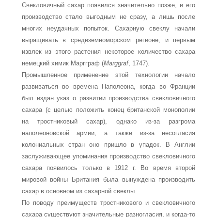
Свекловичный сахар появился значительно позже, и его
производство стало выгодным не сразу, а лишь после
многих неудачных попыток. Сахарную свеклу на­чали
выращивать в средиземноморском регионе, и первым
извлек из этого растения некоторое количество сахара
немецкий химик Маргграф (
Marggraf
, 1747).
Промышленное применение этой технологии начало
развиваться во времена На­полеона, когда во Франции
был издан указ о развитии производства свекловичного
сахара (с целью положить конец британской монополии
на тростниковый сахар), од­нако из-за разгрома
наполеоновской армии, а также из-за несогласия
колониальных стран оно пришло в упадок. В Англии
заслуживающее упоминания производство свекловичного
сахара появилось только в 1912 г. Во время второй
мировой войны Британия была вынуждена производить
сахар в основном из сахарной свеклы.
По поводу преимуществ тростникового и свекловичного
сахара существуют значительные разногласия, и когда-то