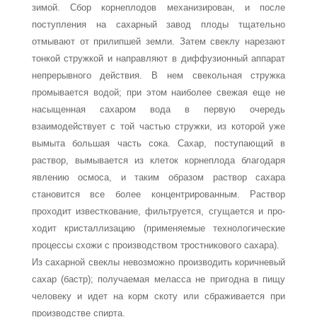
зимой. Сбор корнеплодов механизирован, и после
поступления на сахарный завод плоды тщательно
отмыва­ют от прилипшей земли. Затем свеклу нарезают
тонкой стружкой и направляют в диффузионный аппарат
непрерывного действия. В нем свекольная стружка
промы­вается водой; при этом наиболее свежая еще не
насыщенная сахаром вода в первую очередь
взаимодействует с той частью стружки, из которой уже
вымыта большая часть сока. Сахар, поступающий в
раствор, вымывается из клеток корнеплода бла­годаря
явлению осмоса, и таким образом раствор сахара
становится все более кон­центрированным. Раствор
проходит известкование, фильтруется, сгущается и про­
ходит кристаллизацию (применяемые технологические
процессы схожи с произ­водством тростникового сахара).
Из сахарной свеклы невозможно производить коричневый
сахар (бастр); полу­чаемая меласса не пригодна в пищу
человеку и идет на корм скоту или сбраживает­ся при
производстве спирта.