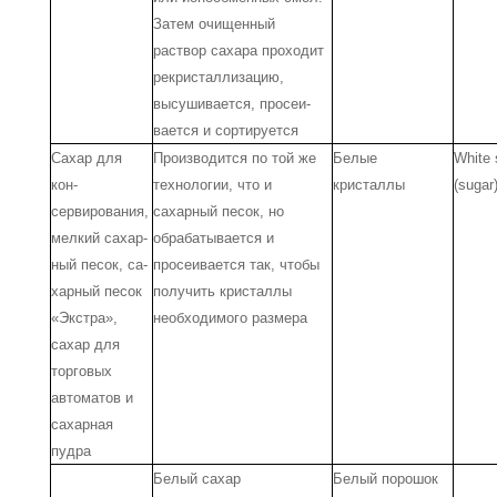
Затем очищенный
раствор сахара проходит
ре­кристаллизацию,
высушивается, просеи­
вается и сортируется
Сахар для
Производится по той же
Белые
White 
кон­
технологии, что и
кристаллы
(sugar
сервирования,
сахарный песок, но
мелкий сахар­
обрабатывается и
ный песок, са­
просеивается так, чтобы
харный песок
получить кри­сталлы
«Экстра»,
необходимого размера
сахар для
торговых
автоматов и
са­харная
пудра
Белый сахар
Белый порошок