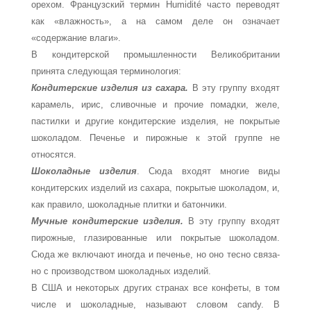
орехом. Французский термин Humidité часто переводят
как «влажность», а на самом деле он означает
«содержание влаги».
В кондитерской промышленности Великобритании
принята следующая терми­нология:
Кондитерские изделия из сахара.
В эту группу входят
карамель, ирис, сливоч­ные и прочие помадки, желе,
пастилки и другие кондитерские изделия, не покрытые
шоколадом. Печенье и пирожные к этой группе не
относятся.
Шоколадные изделия
. Сюда входят многие виды
кондитерских изделий из саха­ра, покрытые шоколадом, и,
как правило, шоколадные плитки и батончики.
Мучные кондитерские изделия.
В эту группу входят
пирожные, глазированные или покрытые шоколадом.
Сюда же включают иногда и печенье, но оно тесно связа­
но с производством шоколадных изделий.
В США и некоторых других странах все конфеты, в том
числе и шоколадные, на­зывают словом candy. В