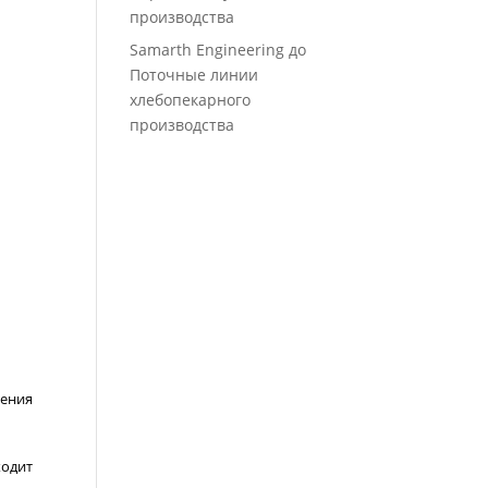
производства
Samarth Engineering
до
Поточные линии
хлебопекарного
производства
ления
ходит