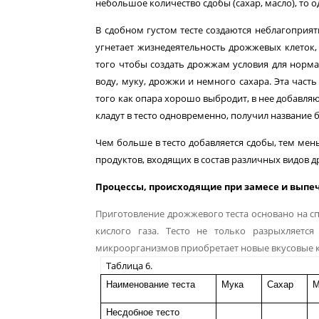
неболь­шое количество сдобы (сахар, масло), то
В сдобном густом тесте создаются неблагоприят
угнетает жизнедеятельность дрожжевых клеток, 
того чтобы создать дрожжам условия для нормал
воду, муку, дрожжи и немно­го сахара. Эта часть
того как опара хорошо выбродит, в нее добавляют
кладут в тесто одновременно, получил на­звание 
Чем больше в тесто добавляется сдобы, тем ме
продуктов, входящих в состав различных видов д
Процессы, происходящие при замесе и выпеч
Приготовление дрожжевого теста основано на сп
кислого газа. Тесто не только разрыхляетс
микроорганизмов приобретает новые вкусовые кач
Таблица 6.
Наименование теста
Мука
Сахар
М
Несдобное тесто