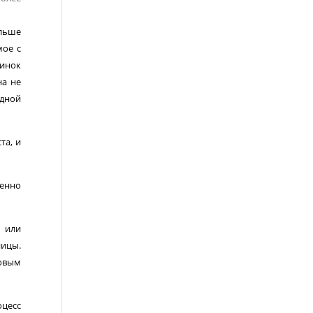
ольше
мое с
минок
на не
едной
та, и
бенно
м или
ницы.
зовым
цесс