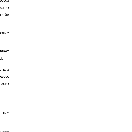
цессе
ество
ьной»
ислые
идает
м.
льные
оцесс
тесто
льные
более