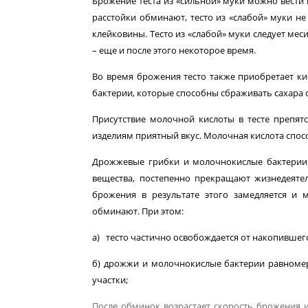
Брожение теста из «сильной» муки можно вести пр
расстойки обминают, тесто из «слабой» муки 
клейко­вины. Тесто из «слабой» муки следует мес
– еще и пос­ле этого некоторое время.
Во время брожения тесто также приобретает ки
бакте­рии, которые способны сбраживать сахара 
Присутствие молочной кислоты в тесте препят
изделиям приятный вкус. Молочная кислота спо
Дрожжевые грибки и молочнокислые бактерии в
веще­ства, постепенно прекращают жизнедеяте
брожения в ре­зультате этого замедляется и 
обминают. При этом:
а) тесто частично освобождается от накопившего
б) дрожжи и молочнокислые бактерии равномер
участки;
После обминок возрастает скорость брожения и