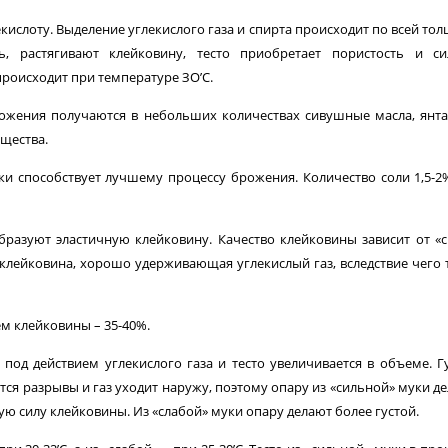
ислоту. Выде­ление углекислого газа и спирта происходит по всей то
сь, растягивают клейковину, тесто приобретает пористость и с
происходит при температуре ЗО’С.
рожения получа­ются в небольших количествах сивушные масла, янт
ещества.
и способствует лучшему процессу брожения. Количество соли 1,5-2
бразуют элас­тичную клейковину. Качество клейковины зависит от «
 клейковина, хорошо удерживающая углекислый газ, вследствие чего 
м клейкови­ны – 35-40%.
под действием углекислого газа и тесто увеличивается в объеме. Г
ются разрывы и газ уходит наружу, поэтому опару из «сильной» муки д
ю силу клейковины. Из «слабой» муки опару делают более густой.