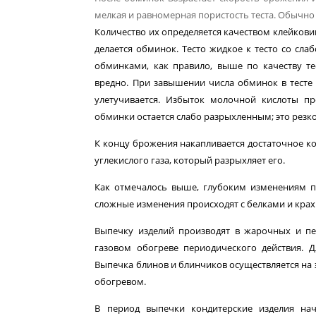
мелкая и равномерная пористость теста. Обычно 
Количество их определяется качеством клейковин
дела­ется обминок. Тесто жидкое к тесто со сл
обминками, как правило, выше по качеству т
вредно. При завышении числа обминок в тесте
улетучивается. Избыток молочной кисло­ты п
обминки остается слабо разрыхленным; это резко
К концу брожения накапливается достаточное ко
уг­лекислого газа, который разрыхляет его.
Как отмечалось выше, глубоким изменениям по
сложные из­менения происходят с белками и кра
Выпечку изделий производят в жарочных и пе
газовом обогреве периодического действия. 
Выпечка блинов и блин­чиков осуществляется на
обогревом.
В период выпечки кондитерские изделия нач