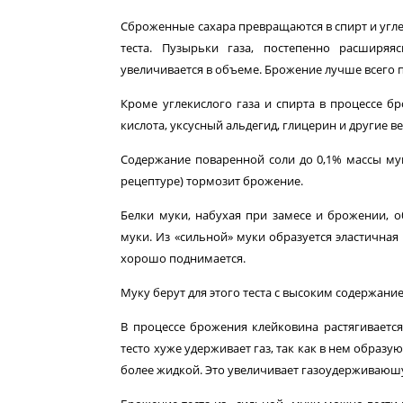
Сброженные сахара превращаются в спирт и углек
теста. Пузырьки газа, постепенно расширяя
увеличивается в объеме. Брожение лучше всего 
Кроме углекислого газа и спирта в процессе б
кислота, уксусный альдегид, глицерин и другие в
Содержание поваренной соли до 0,1% массы мук
рецеп­туре) тормозит брожение.
Белки муки, набухая при замесе и брожении, о
муки. Из «сильной» муки образуется эластичная
хорошо под­нимается.
Муку берут для этого теста с высоким содержание
В процессе брожения клейковина растягивается 
тесто хуже удерживает газ, так как в нем образу
более жидкой. Это увеличивает газоудерживаюшу