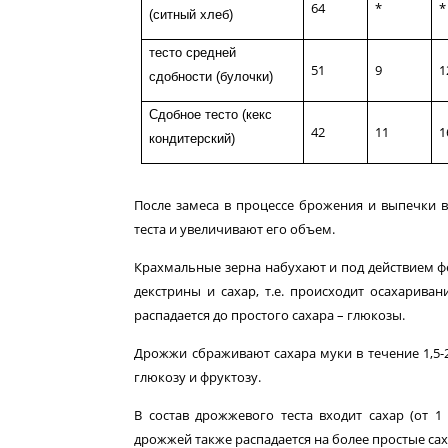
64
*
*
(ситный хлеб)
тесто средней
51
9
1
сдобности (булочки)
Сдобное тесто (кекс
42
11
1
кондитерский)
После замеса в процессе брожения и выпечки в
теста и увеличивают его объем.
Крахмальные зерна набухают и под действием фе
дек­стрины и сахар, т.е. происходит осахарив
распадается до простого сахара – глюкозы.
Дрожжи сбраживают сахара муки в течение 1,5-2
глю­козу и фруктозу.
В состав дрожжевого теста входит сахар (от 1 
дрожжей также распадается на более простые сах