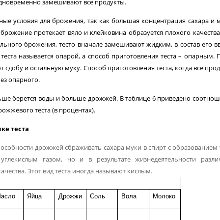
 одновременно замешива­ют все продукты.
ные условия для брожения, так как большая концентрация сахара и 
брожение протекает вяло и клейковина образуется плохого качества
ьного брожения, тесто вначале заме­шивают жидким, в состав его в
 теста называется опарой, а способ приготовле­ния теста – опарным. 
 сдобу и остальную муку. Способ приготовления тес­та, когда все про
без опарного.
ньше берется воды и больше дрожжей. В таблице 6 приведено соотно
рожжевого теста (в процентах).
ке теста
особности дрожжей сбраживать сахара муки в спирт с образованием 
я углекислым газом, но и в результате жизнедеятельности разл
ества. Этот вид теста иногда на­зывают кислым.
асло
Яйца
Дрожжи
Соль
Вола
Молоко