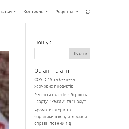
татьи
Контроль
Рецепты
Пошук
Останні статті
COVID-19 та безпека
харчових продуктів
Рецепти галетів з борошна
І сорту: “Режим” та “Похід”
Ароматизатори та
барвники в кондитерській
справі: повний гід