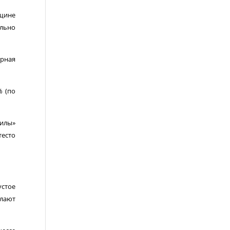
лщине
ильно
арная
% (по
силы»
тесто
устое
елают