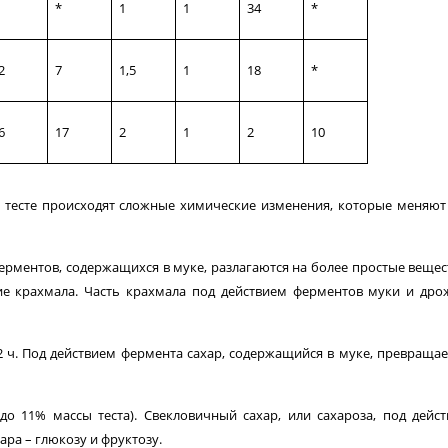
*
1
1
34
*
2
7
1,5
1
18
*
6
17
2
1
2
10
 тесте происхо­дят сложные химические изменения, которые меняют
рментов, со­держащихся в муке, разлагаются на более простые вещес
ание крахмала. Часть крах­мала под действием ферментов муки и др
 ч. Под дей­ствием фермента сахар, содержащийся в муке, превращае
до 11% массы тес­та). Свекловичный сахар, или сахароза, под дейс
ара – глюкозу и фруктозу.