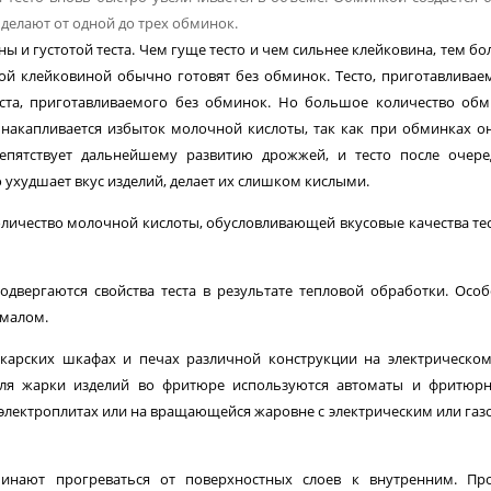
делают от одной до трех обминок.
ы и густотой теста. Чем гуще тесто и чем сильнее клейковина, тем б
абой клейковиной обычно готовят без обминок. Тесто, приготавливае
еста, приготавливаемого без обминок. Но большое количество об
 накапливается избыток молочной кислоты, так как при обминках о
репятствует дальнейшему развитию дрожжей, и тесто после очер
 ухуд­шает вкус изделий, делает их слишком кислыми.
личество мо­лочной кислоты, обусловливающей вкусовые качества тес
двергаются свой­ства теста в результате тепловой обработки. Осо
хмалом.
карских шкафах и печах различной конструкции на электрическо
Для жарки изделий во фритю­ре используются автоматы и фритюр
 электроплитах или на вращающейся жа­ровне с электрическим или га
инают прогревать­ся от поверхностных слоев к внутренним. Про