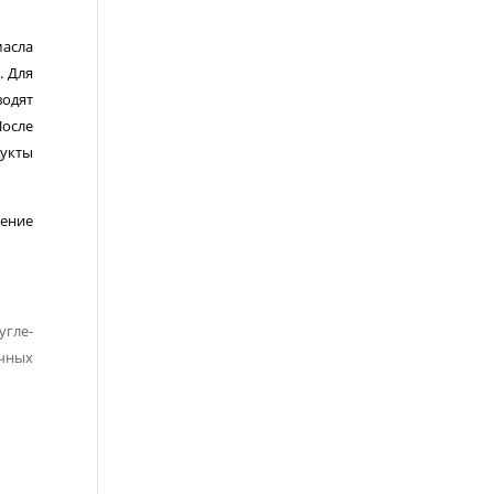
масла
. Для
водят
После
дукты
шение
угле­
ичных