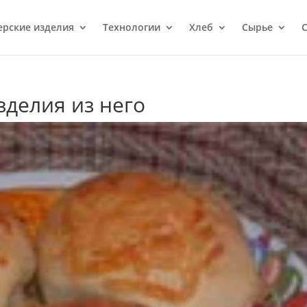
ерcкие изделия
Технологии
Хлеб
Сырье
С
зделия из него