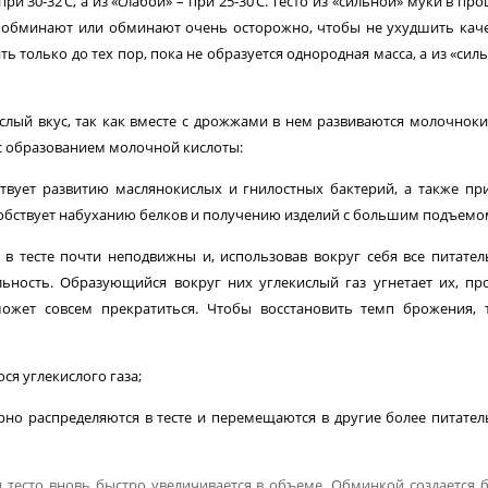
и 30-32’С, а из «слабой» – при 25-30’С. Тесто из «сильной» муки в про
не обминают или обминают очень осторожно, чтобы не ухудшить кач
ить только до тех пор, пока не образуется однородная масса, а из «сил
слый вкус, так как вместе с дрожжами в нем развиваются молочнок
с образованием молоч­ной кислоты:
ствует развитию маслянокислых и гнилостных бактерий, а также пр
собствует набуханию белков и получению изделий с большим подъемо
 тесте почти неподвижны и, использовав вокруг себя все питате
льность. Образующийся вокруг них углекислый газ угнетает их, пр
может совсем прекратиться. Чтобы восстановить темп брожения, 
ся углекислого газа;
но распределя­ются в тесте и перемещаются в другие более питате
 тесто вновь быстро увеличивается в объеме. Обминкой создается 