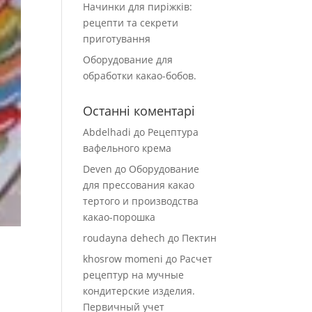
Начинки для пиріжків:
рецепти та секрети
приготування
Оборудование для
обработки какао-бобов.
Останні коментарі
Abdelhadi
до
Рецептура
вафельного крема
Deven
до
Оборудование
для прессования какао
тертого и производства
какао-порошка
roudayna dehech
до
Пектин
khosrow momeni
до
Расчет
рецептур на мучные
кондитерские изделия.
Первичный учет