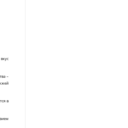
 вкус
тва –
ожжей
тся в
твием