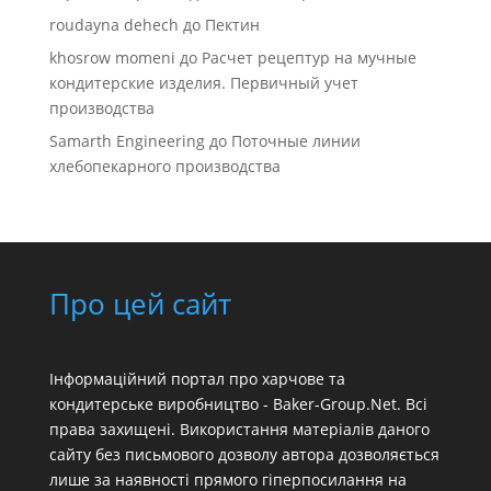
roudayna dehech
до
Пектин
khosrow momeni
до
Расчет рецептур на мучные
кондитерские изделия. Первичный учет
производства
Samarth Engineering
до
Поточные линии
хлебопекарного производства
Про цей сайт
Інформаційний портал про харчове та
кондитерське виробництво - Baker-Group.Net. Всі
права захищені. Використання матеріалів даного
сайту без письмового дозволу автора дозволяється
лише за наявності прямого гіперпосилання на