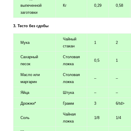
выпеченной
Кг
0,29
0,58
заготовки
3. Тесто без сдобы
Чайный
Мука
1
2
стакан
Сахарный
Столовая
0,5
1
песок
ложка
Масло или
Столовая
–
–
маргарин
ложка
Яйца
Штука
–
–
Дрожжи*
Грамм
3
6/td>
Чайная
Соль
1/8
1/4
ложка