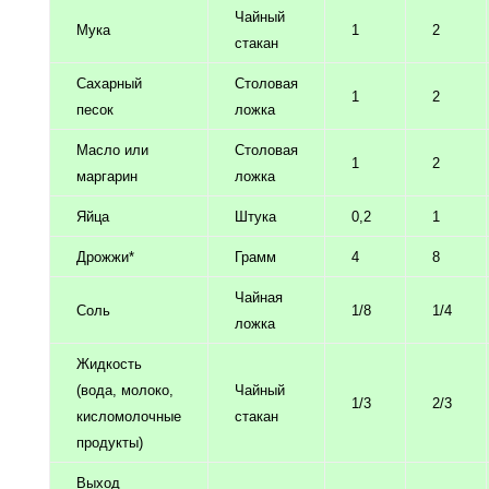
Чайный
Мука
1
2
стакан
Сахарный
Столовая
1
2
песок
ложка
Масло или
Столовая
1
2
маргарин
ложка
Яйца
Штука
0,2
1
Дрожжи*
Грамм
4
8
Чайная
Соль
1/8
1/4
ложка
Жидкость
(вода, молоко,
Чайный
1/3
2/3
кисломолочные
стакан
продукты)
Выход