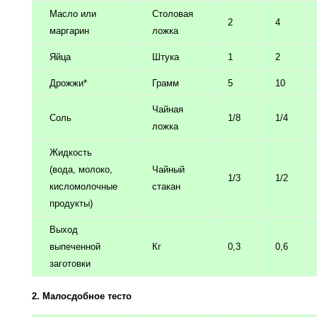
Масло или
Столовая
2
4
маргарин
ложка
Яйца
Штука
1
2
Дрожжи*
Грамм
5
10
Чайная
Соль
1/8
1/4
ложка
Жидкость
(вода, молоко,
Чайный
1/3
1/2
кисломолочные
стакан
продукты)
Выход
выпеченной
Кг
0,3
0,6
заготовки
2. Малосдобное тесто