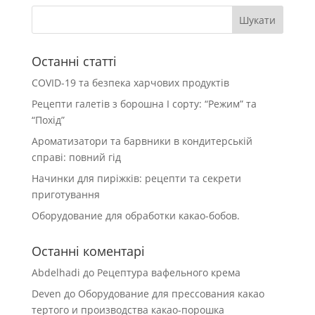
Останні статті
COVID-19 та безпека харчових продуктів
Рецепти галетів з борошна І сорту: “Режим” та
“Похід”
Ароматизатори та барвники в кондитерській
справі: повний гід
Начинки для пиріжків: рецепти та секрети
приготування
Оборудование для обработки какао-бобов.
Останні коментарі
Abdelhadi
до
Рецептура вафельного крема
Deven
до
Оборудование для прессования какао
тертого и производства какао-порошка