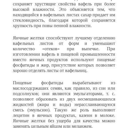
сохраняет хрустящие свойства вафель при более
высо­кой влажности. Это объясняется тем, что
находящийся в вафель­ных листах сахар придает им
стекловидность, благодаря которой сохраняется
хрупкость при повы пенной влажности.
Яичные желтки способствуют лучшему отделению
вафельных листов от форм и уменьшают
количество «отеков» при выпечке. При
изготовлении вафель в пищевой промышленности
вместо яич­ных продуктов используют пищевые
фосфатиды и жир, присут­ствие которых позволяет
хорошо отделять листы от вафельниц.
Пищевые фосфатиды вырабатывают из
маслосодсржаших семян, как правило, из сои или
подсолнухов; они являются эмульгатора­ми, т. с.
позволяют образовать из двух несмешиваюшихся
жидко­стей (жира и воды) нерасслаивающуюся
смесь (эмульсию). Такую же роль выполняют
лецитин в яичных продуктах, казеин в молоке.
Яичные желтки без ущерба для качества можно
заменять цельным яйцом или меланжем.