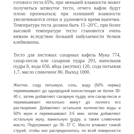
готового теста 65%, при меньшей влажности может
полу­читься затянутое тесто, отчего вафли будут
плохо пропекаться; при излишней влажности
увеличиваются отеки и удлиняется время вы­печки.
Температура теста должна быть 15 -20’С, при более
высокой температуре тесто становится очень
вязким вследствие большей набухаемости белков
клейковины.
Тесто для листовых сахарных вафель Мука 774,
сахар-песок или сахарная пудра 293, ванильная
пудра 8, вода 650, яйца (желтки) 120, сода питьевая
1,7, масло сливочное 86. Выход 1000.
Желтки, соду питьевую, соль, воду (50% нормы)
перемешивают до однородной консистенции не более 30-
40 с, затем добавляют сахарную пудру или сахар-песок и
перемешивают несколько минут до полного его
растворения. Добавляют остальное количество воды и
50% муки и перемешивают 3-5 мин, затем добавляют
остальную муку, ванильную пудру, а также сливочное
4
масло, Подогревают до 35- 37
С. Масло вливают гонкой
струей, чтобы оно распределилось по всей поверхности