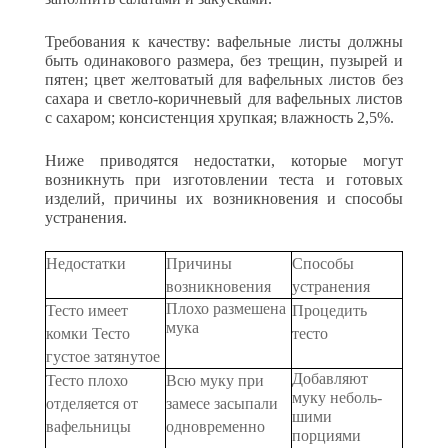
Требования к качеству: вафельные листы должны
быть одина­кового размера, без трещин, пузырей и
пятен; цвет желтоватый для вафельных листов без
сахара и светло-коричневый для вафель­ных листов
с сахаром; консистенция хрупкая; влажность 2,5%.
Ниже приводятся недостатки, которые могут
возникнуть при изготовлении теста и готовых
изделий, причины их возникновения и способы
устранения.
Недостатки
Причины
Способы
возникновения
устранения
Плохо размешена
Тесто имеет
Процедить
мука
комки Тесто
тесто
густое затянутое
Добавляют
Тесто плохо
Всю муку при
муку неболь­
отделяется от
замесе за­сыпали
шими
вафельницы
одновременно
порциями