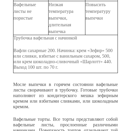
Вафельные
Низкая
Повысить
листы не
температура
температуру
пористые
выпеч­ки,
вы­печки
длительная
выпечка
Трубочка вафельная с начинкой
Вафли сахарные 200. Начинка: крем «Зефир» 500
или сливки, взбитые с ванильным сахаром, 500,
или крем шоколадно-сливочный «Шарлотт» 440.
Выход 100 шт. по 70 г.
Мосле выпечки в горячем состоянии вафельные
листы сворачи­вают в трубочку. Готовые трубочки
наполняют из кондитерского мешка зефирным
кремом или взбитыми сливками, или шоколад­ным
кремом.
Вафельные торты. Все торты представляют собой
вафельные ли­сты, прослоенные различными
начинками. Поверхность тортов от­делывают той