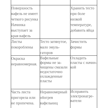
Поверхность
Хранить тесто
вафель не имеет
при боле
четкого рисунка
низкой
Начинка
температуре,
выступает за
доба­вить яйца
края вафель
Листы
Тесто затянутое,
Зачистить
покороблены
мало эмуль­
формы
гаторов
Вафельные
Охладить
Ок­раска
формы не за­
пласты с начин­
неравномерная.
чищены смазали
кой
недостаточно
охлажденные
пласты
Исправить
Часть листа
Неравномерный
электронагре­
пригорела или
обогрев
ватели
не пропечена.
вафельниц