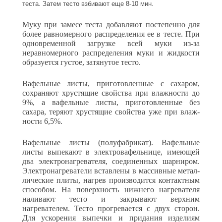
теста. Затем тесто взбивают еще 8-10 мин.
Муку при замесе теста добавляют постепенно для
более равно­мерного распределения ее в тесте. При
одновременной загрузке всей муки из-за
неравномерного распределения муки и жидкости
обра­зуется густое, затянутое тесто.
Вафельные листы, приготовленные с сахаром,
сохраняют хру­стящие свойства при влажности до
9%, а вафельные листы, при­готовленные без
сахара, теряют хрустящие свойства уже при влаж­
ности 6,5%.
Вафельные листы (полуфабрикат). Вафельные
листы выпекают в электровафельнице, имеющей
два электронагревателя, соединен­ных шарниром.
Электронагреватели вставлены в массивные метал­
лические плиты, нагрев производится контактным
способом. На поверхность нижнего нагревателя
наливают тесто и закрывают вер­хним
нагревателем. Тесто прогревается с двух сторон.
Для ускоре­ния выпечки и придания изделиям