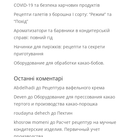
COVID-19 та безпека харчових продуктів
Рецепти галетів з борошна І сорту: “Режим” та
“Похід”
Ароматизатори та барвники в кондитерській
справі: повний гід
Начинки для пиріжків: рецепти та секрети
приготування
Оборудование для обработки какао-бобов.
Останні коментарі
Abdelhadi
до
Рецептура вафельного крема
Deven
до
Оборудование для прессования какао
тертого и производства какао-порошка
roudayna dehech
до
Пектин
khosrow momeni
до
Расчет рецептур на мучные
кондитерские изделия. Первичный учет
производства