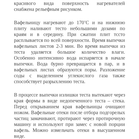
красивого вида поверхность нагревателей
снабжена рельефным рисунком.
Вафельницу нагревают до 170’С и на нижнюю
плиту наливают тесто небольшими дозами по
краям и в середину. При сжатии плит тссто
расплывается по всей поверхности. Время выпечки
вафель­ных листов 2-3 мин. Во время выпечки из
теста удаляется большое количество влаги.
Особенно интенсивно вода испаряется в начале
выпечки. Вода бурно превращается в пар, и в
вафельных листах образуются поры. Разложение
соды с выделением углекислого газа также
способствует разрыхлению теста.
В процессе выпечки излишки теста вытекают через
края формы в виде недопеченного теста – стека.
Перед открыванием края ва­фельницы очищают
ножом. Вафельные отеки после отбора подго­релых
частиц замачивают, протирают через протирочную
машину и используют при замес с новой порции
вафель. Можно измельчать отеки в высушенном
виде.