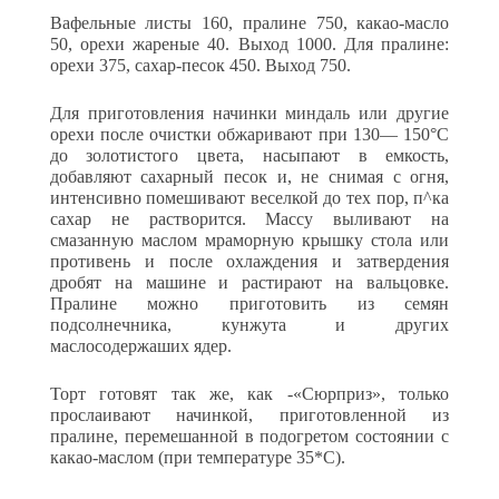
Вафельные листы 160, пралине 750, какао-масло
50, орехи жареные 40. Выход 1000. Для пралине:
орехи 375, сахар-песок 450. Выход 750.
Для приготовления начинки миндаль или другие
орехи после очистки обжаривают при 130— 150°С
до золотистого цвета, насыпа­ют в емкость,
добавляют сахарный песок и, не снимая с огня,
интенсивно помешивают веселкой до тех пор, п^ка
сахар не ра­створится. Массу выливают на
смазанную маслом мраморную крыш­ку стола или
противень и после охлаждения и затвердения
дробят на машине и растирают на вальцовке.
Пралине можно приготовить из семян
подсолнечника, кунжута и других
маслосодержаших ядер.
Торт готовят так же, как -«Сюрприз», только
прослаивают на­чинкой, приготовленной из
пралине, перемешанной в подогретом состоянии с
какао-маслом (при температуре 35*С).