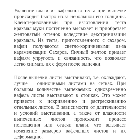
Удаление влаги из вафельного теста при выпечке
происходит быстро из-за небольшой его толщины.
Клейстеризованный при из­готовлении теста
крахмал муки постепенно высыхает и приобрета­ет
желтоватый оттенок вследствие декстринизации
крахмала. Из теста, приготовленного с сахаром,
вафли получаются светло-ко­ричневыми из-за
карамелизации Сахаров. Яичный желток придает
вафлям упругость и связанность, что позволяет
легко снимать их с форм после выпечки.
После выпечки листы выстаивают, т.е. охлаждают,
лучше – оди­ночными листами на сетках. При
большом количестве выпекаемых одновременно
вафель листы выстаивают в стоиках. Это может
при­вести к искривлению и растрескиванию
отдельных листов. В зави­симости от длительности
и условий выстаивания, а также от влаж­ности
выпеченных листов происходит процесс
поглощения или отдачи влаги, что вызывает
изменение размеров вафельных листов и их
деформацию.