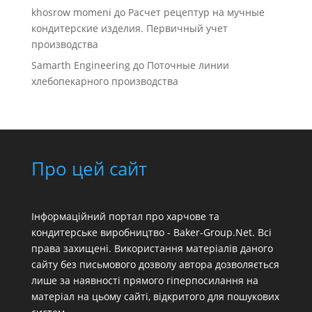
khosrow momeni
до
Расчет рецептур на мучные
кондитерские изделия. Первичный учет
производства
Samarth Engineering
до
Поточные линии
хлебопекарного производства
Про цей сайт
Інформаційний портал про харчове та
кондитерське виробництво - Baker-Group.Net. Всі
права захищені. Використання матеріалів даного
сайту без письмового дозволу автора дозволяється
лише за наявності прямого гіперпосилання на
матеріал на цьому сайті, відкритого для пошукових