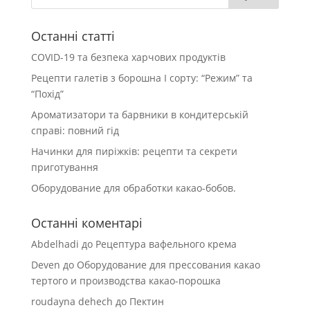
Останні статті
COVID-19 та безпека харчових продуктів
Рецепти галетів з борошна І сорту: “Режим” та
“Похід”
Ароматизатори та барвники в кондитерській
справі: повний гід
Начинки для пиріжків: рецепти та секрети
приготування
Оборудование для обработки какао-бобов.
Останні коментарі
Abdelhadi
до
Рецептура вафельного крема
Deven
до
Оборудование для прессования какао
тертого и производства какао-порошка
roudayna dehech
до
Пектин