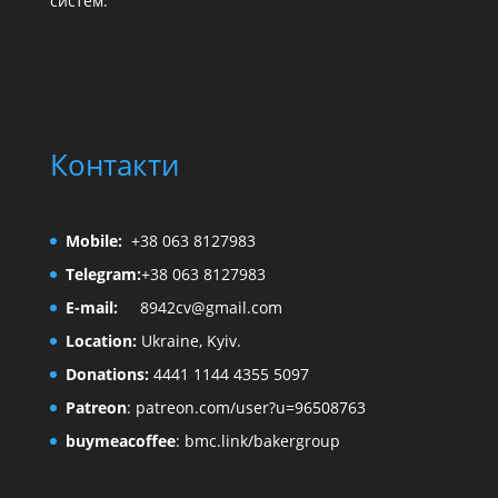
систем.
Контакти
Mobile:
+38 063 8127983
Telegram:
+38 063 8127983
E-mail:
8942cv@gmail.com
Location:
Ukraine, Kyiv.
Donations:
4441 1144 4355 5097
Patreon
:
patreon.com/user?u=96508763
buymeacoffee
:
bmc.link/bakergroup