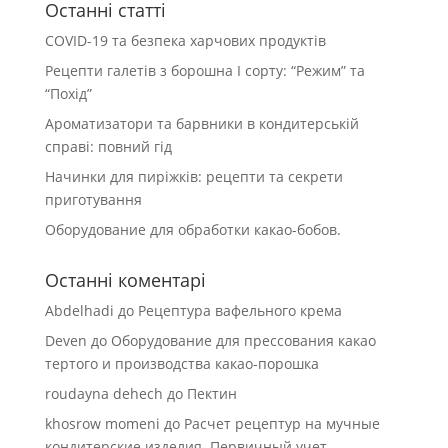
Останні статті
COVID-19 та безпека харчових продуктів
Рецепти галетів з борошна І сорту: “Режим” та
“Похід”
Ароматизатори та барвники в кондитерській
справі: повний гід
Начинки для пиріжків: рецепти та секрети
приготування
Оборудование для обработки какао-бобов.
Останні коментарі
Abdelhadi
до
Рецептура вафельного крема
Deven
до
Оборудование для прессования какао
тертого и производства какао-порошка
roudayna dehech
до
Пектин
khosrow momeni
до
Расчет рецептур на мучные
кондитерские изделия. Первичный учет