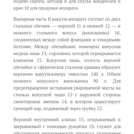
подачи сиропа, штуцер 8 для спуска конден­сата и
кран 10 для продувки аппарата.
Выпарная часть II вакуум-аппарата состоит из двух
стальных обечаек — верхней 11 и нижней 12 — и
нижнего стального конуса (копильника) 16,
соединенных между собой фланцами и откидными
болтами. Между обечай­ками помещена конусная
медная чаша 13, горловина которой перекрывает­ся
клапаном 15. Конусная чаша, полость верхней
обечайки и сферическая стальная крышка образуют
верхнюю вакуум-камеру емкостью 140 л. Объем
нижнего конусного копильника 90 л. Для
предотвращения застывания ува­риваемой массы на
стенках конусной чаши 13 с наружной стороны
смонти­рован змеевик 14, в котором циркулирует
греющий пар, подаваемый через трубку 22.
Верхний внутренний клапан 15, открываемый и
закрываемый с помощью рукоятки 19, служит для
обеспечения непрерывности процесса уваривания