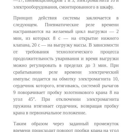
—17, пневмоцилиндров 1 и 3, электромагни­та 10 и
электрооборудования, смонтированного в шкафу.
Принцип действия системы заключается в
следующем. Пневматические реле времени
настраиваются на желаемый цикл выгрузки — 2
мин, из ко­торых 8 с — на открытие нижнего
клапана, 20 с — на выгрузку массы. В зависимости
от требования технологического процесса
продолжитель­ность уваривания и время выгрузки
можно регулировать в пределах до 3 мин. При
срабатывании реле времени электрический
импульс подается на обмот­ку электромагнита 10,
сердечник которого, втягиваясь, системой рычагов
9 поворачивает пробку золотникового крана 8 на
угол 45°. При отключении электромагнита
пружина втягивает сердечник, возвращая пробку
крана в первоначальное положение.
Таким образом через заданный промежуток
времени происходит пово­рот пробки крана на угол