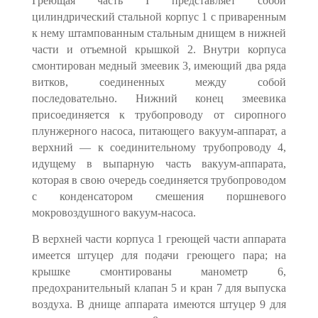
Греющая часть I представляет собой
цилиндрический стальной корпус 1 с приваренным
к нему штампованным стальным днищем в нижней
части и отъемной крышкой 2. Внутри корпуса
смонтирован медный змеевик 3, име­ющий два ряда
витков, соединенных между собой
последовательно. Ниж­ний конец змеевика
присоединяется к трубопроводу от сиропного
плунжер­ного насоса, питающего вакуум-аппарат, а
верхний — к соединительному трубопроводу 4,
идущему в выпарную часть вакуум-аппарата,
которая в свою очередь соединяется трубопроводом
с конденсатором смешения порш­невого
мокровоздушного вакуум-насоса.
В верхней части корпуса 1 греющей части аппарата
имеется шту­цер для подачи греющего пара; на
крышке смонтированы манометр 6,
предохранительный клапан 5 и кран 7 для выпуска
воздуха. В днище аппарата имеются штуцер 9 для