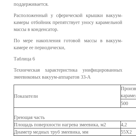
поддерживается.
Расположенный у сферической крышки вакуум-
камеры отбойник препят­ствует уносу карамельной
массы в конденсатор.
По мере накопления готовой массы в вакуум-
камере ее периодически,
Таблица 6
Техническая характеристика унифицированных
змеевиковых вакуум-аппаратов 33-А
Произв
караме
Показатели
500
Греющая часть
Площадь поверхности нагрева змеевика, м2
4,2
Диаметр медных труб змеевика, мм
55X2