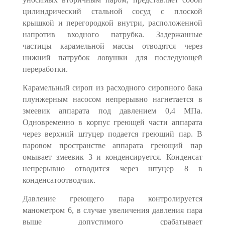
цилиндрический стальной сосуд с плоской
крышкой и перегородкой внутри, расположенной
напротив входного патрубка. Задержанные
частицы карамельной массы отводятся через
нижний патрубок ловушки для последую­щей
переработки.
Карамельный сироп из расходного сиропного бака
плунжерным насосом непрерывно нагнетается в
змеевик аппарата под давлением 0,4 МПа.
Одновременно в корпус греющей части аппарата
через верхний штуцер подается греющий пар. В
паровом пространстве аппарата греющий пар
омывает змеевик 3 и конденсируется. Конденсат
непрерывно отводится через штуцер 8 в
конденсатоотводчик.
Давление греющего пара контролируется
манометром 6, в случае увели­чения давления пара
выше допустимого срабатывает