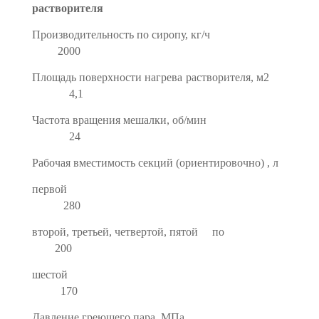
растворителя
Производительность по сиропу, кг/ч
2000
Площадь поверхности нагрева растворителя, м2
4,1
Частота вращения мешалки, об/мин
24
Рабочая вместимость секций (ориентировоч­но) , л
первой
280
второй, третьей, четвертой, пятой по
200
шестой
170
Давление греющего пара, МПа