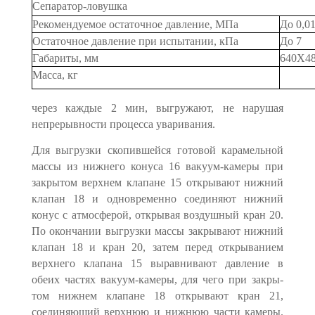
Сепаратор-ловушка
Рекомендуемое остаточное давление, МПа
До 0,0
Остаточное давление при испытании, кПа
До 7
Габариты, мм
640X4
Масса, кг
через каждые 2 мин, выгружают, не нарушая
непрерывности процесса ува­ривания.
Для выгрузки скопившейся готовой карамельной
массы из нижнего конуса 16 вакуум-камеры при
закрытом верхнем клапане 15 открывают нижний
клапан 18 и одновременно соединяют нижний
конус с атмосферой, открывая воздушный кран 20.
По окончании выгрузки массы закрывают нижний
клапан 18 и кран 20, затем перед открыванием
верхнего клапана 15 выравнивают давление в
обеих частях вакуум-камеры, для чего при закры­
том нижнем клапане 18 открывают кран 21,
соединяющий верхнюю и ниж­нюю части камеры.