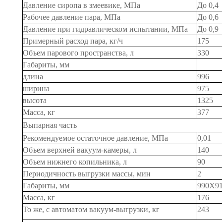
Давление сиропа в змеевике, МПа
До 0,4
Рабочее давление пара, МПа
До 0,6
Давление при гидравлическом испытании, МПа
До 0,9
Примерный расход пара, кг/ч
175
Объем парового пространства, л
330
Габариты, мм
длина
996
ширина
975
высота
1325
Масса, кг
377
Выпарная часть
Рекомендуемое остаточное давление, МПа
0,01
Объем верхней вакуум-камеры, л
140
Объем нижнего копильника, л
90
Периодичность выгрузки массы, мин
2
Габариты, мм
990X9
Масса, кг
176
То же, с автоматом вакуум-выгрузки, кг
243