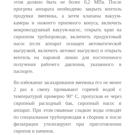
этом должно быть не более 0,2 МПа. После
прогрева аппарата необходимо закрыть вентиль
продувки змеевика, а затем клапаны вакуум-
камеры и нижнего приемного конуса, включить
мокровоздушный вакуум-насос, открыть кран на
сиропном трубо­проводе, включить продуктовый
насос (если аппарат оснащен автомати­ческой
выгрузкой, включить автомат выгрузки) и открыть
вентиль на паро­вой линии для постепенного
получения рабочего давления, указанного в
паспорте.
Во избежание засахаривания змеевика его не менее
2 раз в смену про­мывают горячей водой с
температурой примерно 90° С, пропуская ее через
сиропный расходный бак, сиропный насос и
аппарат. При этом смывные сладкие воды отводят
по специальным трубопроводам в сборник и после
фильтрации утилизируют при приготовлении
сиропов и начинок.