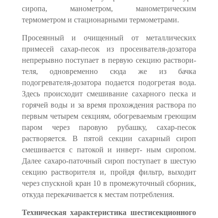
сиропа, манометром, манометрическим
термометром и стационарными термомет­рами.
Просеянный и очищенный от металлических
примесей сахар-песок из просеивателя-дозатора
непрерывно поступает в первую секцию раствори­
теля, одновременно сюда же из бачка
подогревателя-дозатора подается подогретая вода.
Здесь происходит смешивание сахарного песка и
горячей воды и за время прохождения раствора по
первым четырем секциям, обогре­ваемым греющим
паром через паровую рубашку, сахар-песок
растворя­ется. В пятой секции сахарный сироп
смешивается с патокой и инверт- ным сиропом.
Далее сахаро-паточный сироп поступает в шестую
секцию растворителя и, пройдя фильтр, выходит
через спускной кран 10 в проме­жуточный сборник,
откуда перекачивается к местам потребления.
Техническая характеристика шестисекционного