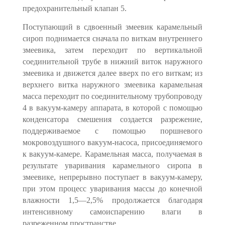
предохранительный клапан 5.
Поступающий в сдвоенный змеевик карамельный
сироп поднимается сна­чала по виткам внутреннего
змеевика, затем переходит по вертикальной
соединительной трубе в нижний виток наружного
змеевика и движется далее вверх по его виткам; из
верхнего витка наружного змеевика карамельная
масса переходит по соединительному трубопроводу
4 в вакуум-камеру ап­парата, в которой с помощью
конденсатора смешения создается разрежение,
поддерживаемое с помощью поршневого
мокровоздушного вакуум-насоса, присоединяемого
к вакуум-камере. Карамельная масса, получаемая в
ре­зультате уваривания карамельного сиропа в
змеевике, непрерывно посту­пает в вакуум-камеру,
при этом процесс уваривания массы до конечной
влаж­ности 1,5—2,5% продолжается благодаря
интенсивному самоиспарению влаги в
разреженном пространстве.