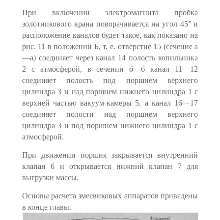
При включении электромагнита пробка
золотникового крана поворачи­вается на угол 45° и
расположение каналов будет такое, как показано на
рис. 11 в положении Б, т. е. отверстие 15 (сечение а
—а) соединяет через канал 14 полость копильника
2 с атмосферой, в сечении б—б канал 11—12
соединяет полость под поршнем верхнего
цилиндра 3 и над поршнем ниж­него цилиндра 1 с
верхней частью вакуум-камеры 5, а канал 16—17
соединя­ет полости над поршнем верхнего
цилиндра 3 и под поршнем нижнего ци­линдра 1 с
атмосферой.
При движении поршня закрывается внутренний
клапан 6 и открыва­ется нижний клапан 7 для
выгрузки массы.
Основы расчета змеевиковых аппаратов приведены
в конце главы.