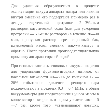
Для удаления образующегося в процессе
эксплуатации вакуум-аппарата нагара или накипи
внутри змеевика его подвергают примерно раз в
декаду тщательной протравке 2—3%-ным
раствором каустической соды (или для ускорения
протравки — 5%-ным раствором) в течение 30—40
мин, пропус­кая раствор через сиропный бак,
плунжерный насос, змеевик, вакуум-ка­меру и
обратно. После протравки производят тщательную
промывку аппа­рата горячей водой.
При использовании змеевиковых вакуум-аппаратов
для уваривания фрук­тово-ягодных начинок от
начальной влажности 40—50% до конечной 17 —
20% избыточное давление греющего пара
поддерживают в пределах 0,3— 0,4 МПа, а объем
вакуум-камеры для предотвращения уноса массы в
кон­денсатор с вторичным паром увеличивают в 5
—7 раз; кроме того, устанав­ливают ловушку,