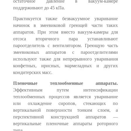
остаточное давление в вакуум-камере
поддерживают до 45 кПа.
Практикуется также безвакуумное уваривание
начинок в змееви­ковой греющей части таких
аппаратов. При этом вместо вакуум-камеры для
отсоса вторичного пара устанавливают
пароотделитель с вентилятором. Греющую часть
змеевиковых аппаратов с пароотделителями
используют также для непрерывного уваривания
конфетных, ирисных, мармеладных и других
кондитерских масс.
Пленочные теплообменные аппараты.
Эффективным путем интенсифика­ции
теплообменных процессов является уваривание
или охлаждение сиро­пов, стекающих по
вертикальной поверхности тонким слоем, а
перспектив­ной конструкцией аппаратов —
вертикальные пленочные аппараты ротор­ного
типа.