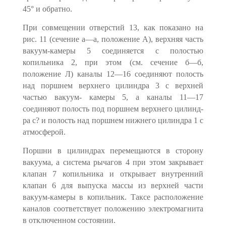
45° и обратно.
При совмещении отверстий 13, как показано на
рис. 11 (сечение а—а, положение А), верхняя часть
вакуум-камеры 5 соединяется с полостью
копильника 2, при этом (см. сечение б—б,
положение Л) каналы 12—16 сое­диняют полость
над поршнем верхнего цилиндра 3 с верхней
частью вакуум- камеры 5, а каналы 11—17
соединяют полость под поршнем верхнего цилинд­
ра с? и полость над поршнем нижнего цилиндра 1 с
атмосферой.
Поршни в цилиндрах перемещаются в сторону
вакуума, а система ры­чагов 4 при этом закрывает
клапан 7 копильника и открывает внутренний
клапан 6 для выпуска массы из верхней части
вакуум-камеры в копильник. Таксе расположение
каналов соответствует положению электромагнита
в отключенном состоянии.