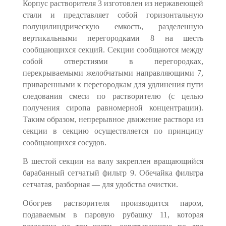
Корпус растворителя 3 изготовлен из нержавеющей
стали и представ­ляет собой горизонтальную
полуцилиндрическую емкость, разделенную
вертикальными перегородками 8 на шесть
сообщающихся секций. Секции сообщаются между
собой отверстиями в перегородках,
перекрываемыми же­лобчатыми направляющими 7,
приваренными к перегородкам для удли­нения пути
следования смеси по растворителю (с целью
получения сиропа равномерной концентрации).
Таким образом, непрерывное движение раствора из
секции в секцию осуществляется по принципу
сообщающихся сосу­дов.
В шестой секции на валу закреплен вращающийся
барабанный сетча­тый фильтр 9. Обечайка фильтра
сетчатая, разборная — для удобства очистки.
Обогрев растворителя производится паром,
подаваемым в паровую ру­башку 11, которая