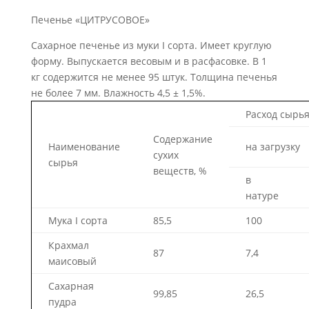
Печенье «ЦИТРУСОВОЕ»
Сахарное печенье из муки I сорта. Имеет круглую
форму. Вы­пускается весовым и в расфасовке. В 1
кг содержится не менее 95 штук. Толщина печенья
не более 7 мм. Влажность 4,5 ± 1,5%.
Расход сырья,
Содержание
Наименование
на загрузку
сухих
сырья
веществ, %
в
натуре
Мука I сорта
85,5
100
Крахмал
87
7,4
маисовый
Сахарная
99,85
26,5
пудра