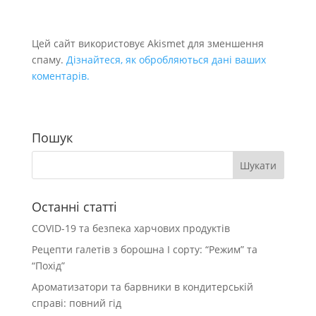
Цей сайт використовує Akismet для зменшення
спаму.
Дізнайтеся, як обробляються дані ваших
коментарів.
Пошук
Останні статті
COVID-19 та безпека харчових продуктів
Рецепти галетів з борошна І сорту: “Режим” та
“Похід”
Ароматизатори та барвники в кондитерській
справі: повний гід