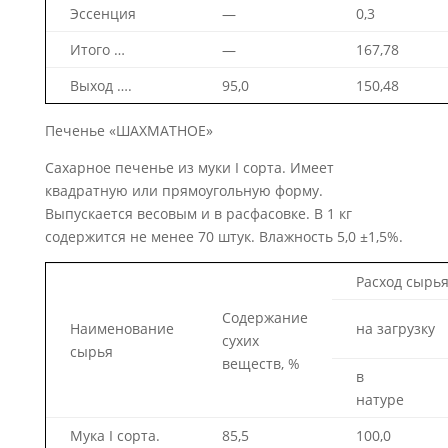
Эссенция
—
0,3
Итого …
—
167,78
Выход ….
95,0
150,48
Печенье «ШАХМАТНОЕ»
Сахарное печенье из муки I сорта. Имеет
квадратную или пря­моугольную форму.
Выпускается весовым и в расфасовке. В 1 кг
содержится не менее 70 штук. Влажность 5,0 ±1,5%.
Расход сырья,
Содержание
Наименование
на загрузку
сухих
сырья
веществ, %
в
натуре
Мука I сорта.
85,5
100,0