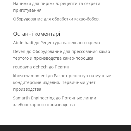
Начинки для пиріжків: рецепти та секрети
приготування
Оборудование для обработки какао-бобов.
Останні коментарі
Abdelhadi
до
Рецептура вафельного крема
Deven
до
Оборудование для прессования какао
тертого и производства какао-порошка
roudayna dehech
до
Пектин
khosrow momeni
до
Расчет рецептур на мучные
кондитерские изделия. Первичный учет
производства
Samarth Engineering
до
Поточные линии
хлебопекарного производства