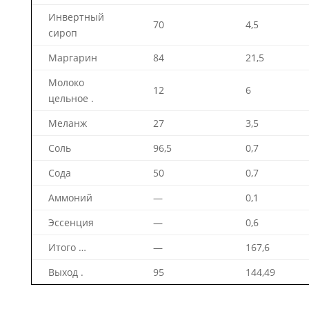
Инвертный
70
4,5
сироп
Маргарин
84
21,5
Молоко
12
6
цельное .
Меланж
27
3,5
Соль
96,5
0,7
Сода
50
0,7
Аммоний
—
0,1
Эссенция
—
0,6
Итого …
—
167,6
Выход .
95
144,49