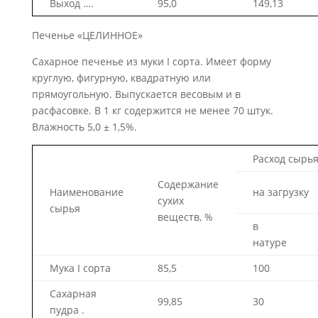
Выход ….
95,0
149,13
Печенье «ЦЕЛИННОЕ»
Сахарное печенье из муки I сорта. Имеет форму
круглую, фи­гурную, квадратную или
прямоугольную. Выпускается весовым и в
расфасовке. В 1 кг содержится не менее 70 штук.
Влажность 5,0 ± 1,5%.
Расход сырья,
Содержание
Наименование
на загрузку
сухих
сырья
веществ, %
в
натуре
Мука I сорта
85,5
100
Сахарная
99,85
30
пудра .