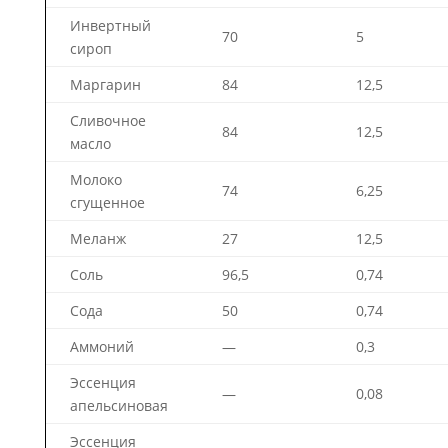
Инвертный
70
5
сироп
Маргарин
84
12,5
Сливочное
84
12,5
масло
Молоко
74
6,25
сгущенное
Меланж
27
12,5
Соль
96,5
0,74
Сода
50
0,74
Аммоний
—
0,3
Эссенция
—
0,08
апельсиновая
Эссенция