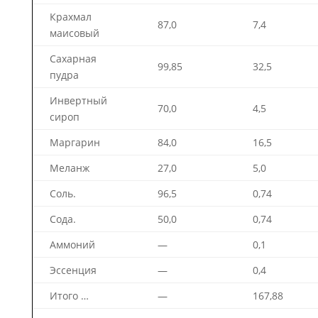
Крахмал
87,0
7,4
маисовый
Сахарная
99,85
32,5
пудра
Инвертный
70,0
4,5
сироп
Маргарин
84,0
16,5
Меланж
27,0
5,0
Соль.
96,5
0,74
Сода.
50,0
0,74
Аммоний
—
0,1
Эссенция
—
0,4
Итого …
—
167,88