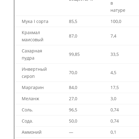
в
натуре
Мука I сорта
85,5
100,0
Крахмал
87,0
7,4
маисовый
Сахарная
99,85
33,5
пудра
Инвертный
70,0
4,5
сироп
Маргарин
84,0
17,5
Меланж
27,0
3,0
Соль.
96,5
0,74
Сода.
50,0
0,74
Аммоний
—
0,1