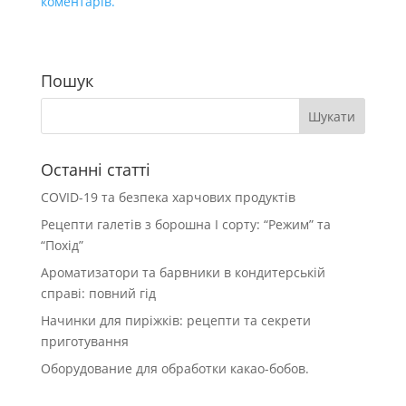
коментарів.
Пошук
Останні статті
COVID-19 та безпека харчових продуктів
Рецепти галетів з борошна І сорту: “Режим” та
“Похід”
Ароматизатори та барвники в кондитерській
справі: повний гід
Начинки для пиріжків: рецепти та секрети
приготування
Оборудование для обработки какао-бобов.