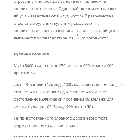
отрезанных полос теста заполняют повидлом из
кондитер­ского мешка. Один край полосы смазывают
яйцом и завертывают в жгут, который разрезают на
отдельные булочки. Булочки уклады­вают на
кондитерские листы, расстаивают, смазывают яйцом и
,в
выпекают при температуре 25С
С до готовности.
Булочка слоеная
Мука 3000, сахар-песок 470, меланж 400, молоко 400,
дрожжи 78,
соль 23, ванилин 1,5, вода 1000, маргарин сливочный для
слоения 450, сахар-песок для слоения 468, масло
растопленное для смазки противней 19, меланж для
смазки булочек 100. Выход 100 шт. по 50 г.
Из приготовленного слоеного дрожжевого тсста
формуют бу­лочки разной формы.
Булочка-конверт.
Раскатывают тесто в ровный