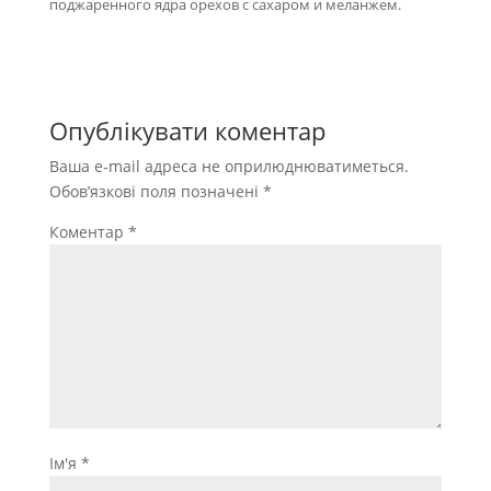
поджарен­ного ядра орехов с сахаром и меланжем.
Опублікувати коментар
Ваша e-mail адреса не оприлюднюватиметься.
Обов’язкові поля позначені
*
Коментар
*
Ім'я
*