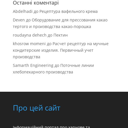
Останні коментарі
Abdelhadi
до
Рецептура вафельного крема
Deven
до
Оборудование для прессования какао
тертого и производства какао-порошка
roudayna dehech
до
Пектин
khosrow momeni
до
Расчет рецептур на мучные
кондитерские изделия. Первичный учет
производства
Samarth Engineering
до
Поточные линии
хлебопекарного производства
Про цей сайт
Інформаційний портал про харчове та