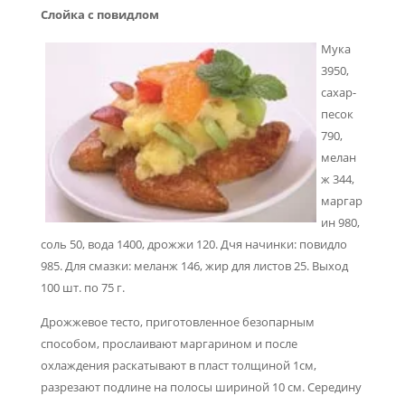
Слойка с повидлом
Мука
3950,
сахар-
песок
790,
мелан
ж 344,
маргар
ин 980,
соль 50, вода 1400, дрожжи 120. Дчя начинки: повидло
985. Для смазки: меланж 146, жир для листов 25. Выход
100 шт. по 75 г.
Дрожжевое тесто, приготовленное безопарным
способом, про­слаивают маргарином и после
охлаждения раскатывают в пласт толщиной 1см,
разрезают подлине на полосы шириной 10 см. Се­редину