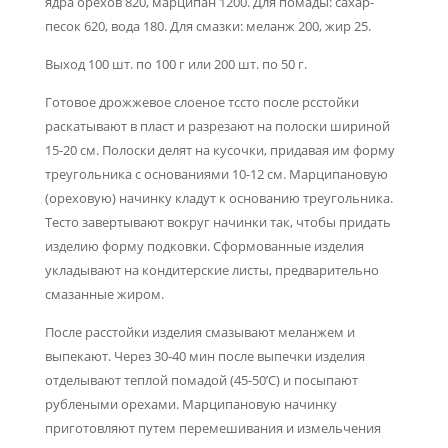
ядра орехов 820, марципан 1200. Для помады: сахар-
песок 620, вода 180. Для смазки: меланж 200, жир 25.
Выход 100 шт. по 100 г или 200 шт. по 50 г.
Готовое дрожжевое слоеное тссто после рсстойки
раскатывают в пласт и разрезают на полоски шириной
15-20 см. Полоски делят на кусочки, придавая им форму
треугольника с основаниями 10-12 см. Марципановую
(ореховую) начинку кладут к основанию треуголь­ника.
Тесто завертывают вокруг начинки так, чтобы придать
изде­лию форму подковки. Сформованные изделия
укладывают на кон­дитерские листы, предварительно
смазанные жиром.
После расстойки изделия смазывают меланжем и
выпекают. Че­рез 30-40 мин после выпечки изделия
отделывают теплой помадой (45-50’С) и посыпают
рублеными орехами. Марципановую начин­ку
приготовляют путем перемешивания и измельчения