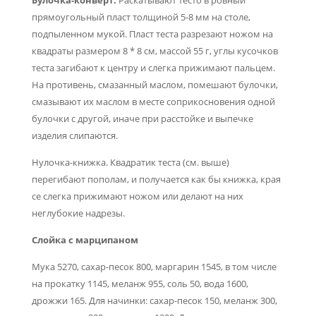
прямоугольный пласт толщиной 5-8 мм на столе,
подпыленном мукой. Пласт теста разрезают ножом на
квадраты размером 8 * 8 см, массой 55 г, углы кусочков
теста загибают к центру и слегка прижимают пальцем.
На противень, смазанный маслом, помешают булочки,
смазывают их маслом в месте соприкосновения одной
булочки с другой, иначе при расстойке и выпечке
изделия слипаются.
Нулочка-книжка. Квадратик теста (см. выше)
перегибают попо­лам, и получается как бы книжка, края
се слегка прижимают но­жом или делают на них
неглубокие надрезы.
Слойка с марципаном
Мука 5270, сахар-песок 800, маргарин 1545, в том числе
на прокатку 1145, меланж 955, соль 50, вода 1600,
дрожжи 165. Для начинки: сахар-песок 150, меланж 300,