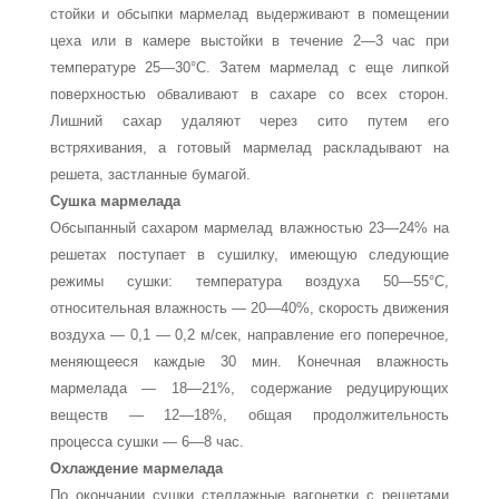
стойки и обсыпки мармелад выдерживают в помещении
цеха или в камере выстойки в течение 2—3 час при
темпера­туре 25—30°С. Затем мармелад с еще липкой
поверхностью обваливают в сахаре со всех сторон.
Лишний сахар удаляют через сито путем его
встряхивания, а готовый мармелад рас­кладывают на
решета, застланные бумагой.
Сушка мармелада
Обсыпанный сахаром мармелад влажностью 23—24% на
решетах поступает в сушилку, имеющую следующие
режимы сушки: температура воздуха 50—55°С,
относительная влаж­ность — 20—40%, скорость движения
воздуха — 0,1 — 0,2 м/сек, направление его поперечное,
меняющееся каж­дые 30 мин. Конечная влажность
мармелада — 18—21%, со­держание редуцирующих
веществ — 12—18%, общая про­должительность
процесса сушки — 6—8 час.
Охлаждение мармелада
По окончании сушки стеллажные вагонетки с решетами