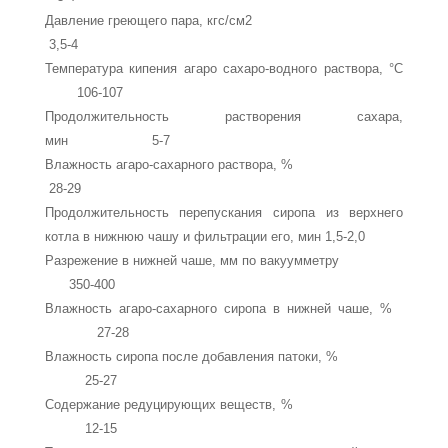
Давление греющего пара, кгс/см2
3,5-4
Температура кипения агаро сахаро-водного раство­ра, °С
106-107
Продолжительность растворения сахара,
мин 5-7
Влажность агаро-сахарного раствора, %
28-29
Продолжительность перепускания сиропа из верх­него
котла в нижнюю чашу и фильтрации его, мин 1,5-2,0
Разрежение в нижней чаше, мм по вакуумметру
350-400
Влажность агаро-сахарного сиропа в нижней чаше, %
27-28
Влажность сиропа после добавления патоки, %
25-27
Содержание редуцирующих веществ, %
12-15