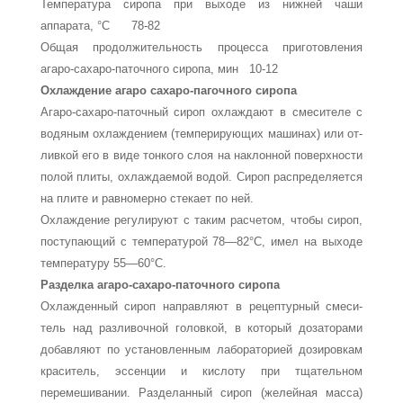
Температура сиропа при выходе из нижней чаши
аппарата, °С 78-82
Общая продолжительность процесса приготовления
агаро-сахаро-паточного сиропа, мин 10-12
Охлаждение агаро сахаро-пагочного сиропа
Агаро-сахаро-паточный сироп охлаждают в смесителе с
водяным охлаждением (темперирующих машинах) или от­
ливкой его в виде тонкого слоя на наклонной поверхности
полой плиты, охлаждаемой водой. Сироп распределяется
на плите и равномерно стекает по ней.
Охлаждение регулируют с таким расчетом, чтобы сироп,
поступающий с температурой 78—82°С, имел на выходе
тем­пературу 55—60°С.
Разделка агаро-сахаро-паточного сиропа
Охлажденный сироп направляют в рецептурный смеси­
тель над разливочной головкой, в который дозаторами
добав­ляют по установленным лабораторией дозировкам
краситель, эссенции и кислоту при тщательном
перемешивании. Разде­ланный сироп (желейная масса)