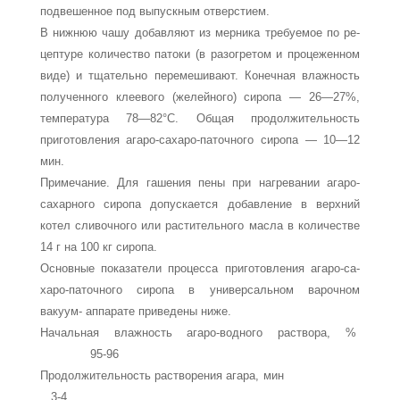
подвешенное под вы­пускным отверстием.
В нижнюю чашу добавляют из мерника требуемое по ре­
цептуре количество патоки (в разогретом и процеженном
виде) и тщательно перемешивают. Конечная влажность
по­лученного клеевого (желейного) сиропа — 26—27%,
темпе­ратура 78—82°С. Общая продолжительность
приготовле­ния агаро-сахаро-паточного сиропа — 10—12
мин.
Примечание. Для гашения пены при нагревании ага­ро-
сахарного сиропа допускается добавление в верхний
котел сливочного или растительного масла в количестве
14 г на 100 кг сиропа.
Основные показатели процесса приготовления агаро-са­
харо-паточного сиропа в универсальном варочном
вакуум- аппарате приведены ниже.
Начальная влажность агаро-водного раствора, %
95-96
Продолжительность растворения агара, мин
3-4