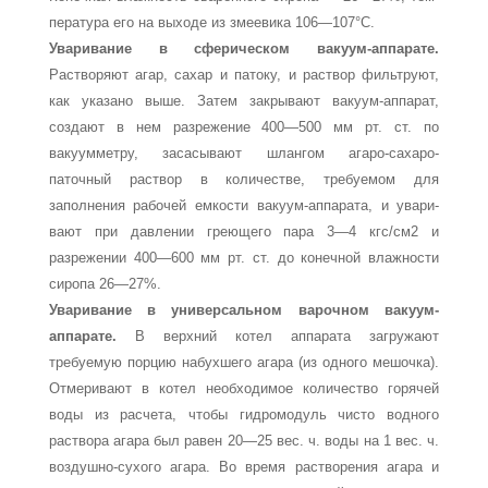
пература его на выходе из змеевика 106—107°С.
Уваривание в сферическом вакуум-аппарате.
Растворяют агар, сахар и патоку, и раствор фильтруют,
как указано вы­ше. Затем закрывают вакуум-аппарат,
создают в нем разре­жение 400—500 мм рт. ст. по
вакуумметру, засасывают шлан­гом агаро-сахаро-
паточный раствор в количестве, требуемом для
заполнения рабочей емкости вакуум-аппарата, и увари­
вают при давлении греющего пара 3—4 кгс/см2 и
разрежении 400—600 мм рт. ст. до конечной влажности
сиропа 26—27%.
Уваривание в универсальном варочном вакуум-
аппарате.
В верхний котел аппарата загружают
требуемую порцию на­бухшего агара (из одного мешочка).
Отмеривают в котел не­обходимое количество горячей
воды из расчета, чтобы гидро­модуль чисто водного
раствора агара был равен 20—25 вес. ч. воды на 1 вес. ч.
воздушно-сухого агара. Во время растворе­ния агара и