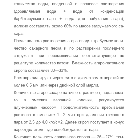
количество воды, введен­ной в процессе растворения
(добавляемая вода + вода от конденсации
барботируемого пара + вода для набухания агара),
должно составлять около 60% по массе загружаемого са­
хара.
После полного растворения агара вводят требуемое коли­
чество сахарного песка и по растворении последнего
загру­жают при перемешивании соответствующее по
рецептуре количество патоки. Влажность агаро-паточного
сиропа со­ставляет 30—33%.
Раствор фильтруют через сито с диаметром отверстий не
более 0,5 мм или через двойной слой марли.
Количество агаро-сахаро-паточного раствора, подаваемо­
го в змеевик варочной колонки, регулируется
плунжерным насосом. Продолжительность пребывания
раствора в змееви­ке 1—2 мин при давлении греющего
пара от 2,5 до 4,0 кгс/см2. Далее сироп поступает в конус
пароотделителя, где освобож­дается от пара.
Конечная влажность сваренного сиропа — 26—27%, тем­