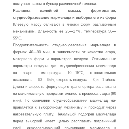
поступает затем в бункер разливочной головки.
Разливка желейной массы, формование,
студнеобразование мармелада и выборка его из форм
Клеевую массу отливают в ячейки форм разливочным
ме­ханизмом. Влажность ее 25—27%, температура 50—
55°С.
Продолжительность студнеобразования мармелада в
фор­мах 40—90 мин, в зависимости от качества агара,
мате­риала форм и параметров воздуха. Оптимальные
парамет­ры воздуха для студнеобразования мармелада
на агаре: температура 10—15°С, относительная
влажность — 60— 65%, скорость воздуха — 0,5—1 м/сек.
Длина и скорость формующего транспортера рассчитаны
на максимальную продолжительность процесса садки (90
мин). По окончании студнеобразования мармелад на­
правляется к выборочному механизму и проходит через
на­гревательную плиту. Небольшой подогрев мармелада
перед выборкой имеет целью расплавить пограничный
слой, обу­словливающий прилипание мармелада к