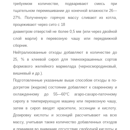
тре­буемом количестве, подваривают смесь при
тщательном пе­ремешивании до конечной влажности 26—
27%. Полученную- горячую массу сливают из котла,
процеживают через сито с 18
диаметром отверстий не более 0,5 мм (или через двойной
слой марли) в перевозную чашу или передвижной
сборник.
Нейтрализованные отходы добавляют в количестве до
25, % в клеевой сироп для темноокрашенных сортов
формово­го желейного мармелада (черносмородиновый,
вишневый и др.).
Подготовленные указанным выше способом отходы в по­
догретом (жидком) состоянии добавляют к сваренному и
охлажденному до 55—60°С агаро-сахаро-паточному
сиропу в темперирующую машину или перевозную чашу,
затем в си­роп вводят красители, эссенции и кислоту.
Дозировку кисло­ты и эссенций рассчитывают на всю
массу, учитывая также количество добавленных отходов
и принимая во внимание отсутствие свободной кислоты и