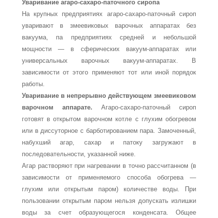
Уваривание агаро-сахаро-паточного сиропа
На крупных предприятиях агаро-сахаро-паточный сироп
уваривают в змеевиковых варочных аппаратах без
вакуума, па предприятиях средней и небольшой
мощности — в сфери­ческих вакуум-аппаратах или
универсальных варочных ва­куум-аппаратах. В
зависимости от этого применяют тот или иной порядок
работы.
Уваривание в непрерывно действующем змеевиковом
ва­рочном аппарате.
Агаро-сахаро-паточный сироп
готовят в открытом варочном котле с глухим обогревом
или в диссуторное с барботированием пара. Замоченный,
набухший агар, сахар и патоку загружают в
последовательности, указанной ниже.
Агар растворяют при нагревании в точно рассчитанном (в
зависимости от применяемого способа обогрева —
глухим или открытым паром) количестве воды. При
пользовании открытым паром нельзя допускать излишки
воды за счет образующегося конденсата. Общее