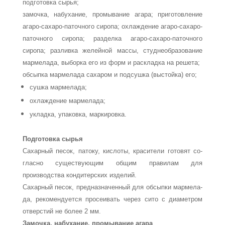
подготовка сырья;
замочка, набухание, промывание агара; приготовление
агаро-сахаро-паточного сиропа; охлаждение агаро-сахаро-
паточного сиропа; разделка агаро-сахаро-паточного
сиропа; разливка желейной массы, студнеобразование
мармелада, выборка его из форм и раскладка на решета;
обсыпка мармелада сахаром и подсушка (выстойка) его;
сушка мармелада;
охлаждение мармелада;
укладка, упаковка, маркировка.
Подготовка сырья
Сахарный песок, патоку, кислоты, красители готовят со­
гласно существующим общим правилам для
производства кондитерских изделий.
Сахарный песок, предназначенный для обсыпки мармела­
да, рекомендуется просеивать через сито с диаметром
отвер­стий не более 2 мм.
Замочка, набухание, промывание агара