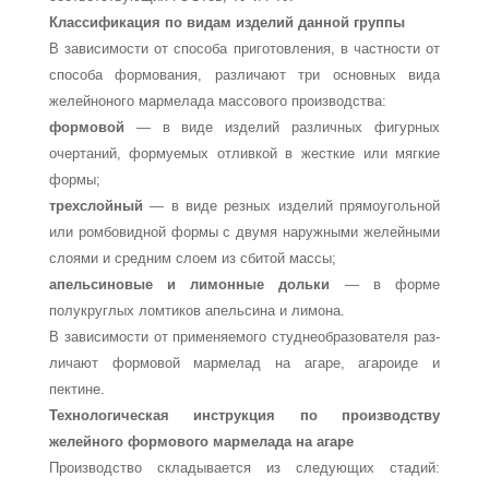
Классификация по видам изделий данной группы
В зависимости от способа приготовления, в частности от
способа формования, различают три основных вида
желейно­ного мармелада массового производства:
формовой
— в виде изделий различных фигурных
очерта­ний, формуемых отливкой в жесткие или мягкие
формы;
трехслойный
— в виде резных изделий прямоугольной
или ромбовидной формы с двумя наружными желейными
слоями и средним слоем из сбитой массы;
апельсиновые и лимонные дольки
— в форме
полукруглых ломтиков апельсина и лимона.
В зависимости от применяемого студнеобразователя раз­
личают формовой мармелад на агаре, агароиде и
пектине.
Технологическая инструкция по производству
желейного формового мармелада на агаре
Производство складывается из следующих стадий: