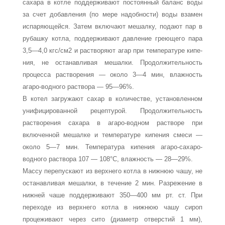
сахара в котле поддерживают постоянный ба­ланс воды
за счет добавления (по мере надобности) воды взамен
испаряющейся. Затем включают мешалку, подают пар в
рубашку котла, поддерживают давление греющего па­ра
3,5—4,0 кгс/см2 и растворяют агар при температуре кипе­
ния, не останавливая мешалки. Продолжительность
процесса растворения — около 3—4 мин, влажность
агаро-водного раствора — 95—96%.
В котел загружают сахар в количестве, установленном
унифицированной рецептурой. Продолжительность
раство­рения сахара в агаро-водном растворе при
включенной ме­шалке и температуре кипения смеси —
около 5—7 мин. Температура кипения агаро-сахаро-
водного раствора 107 — 108°С, влажность — 28—29%.
Массу перепускают из верхнего котла в нижнюю чашу, не
останавливая мешалки, в течение 2 мин. Разрежение в
нижней чаше поддерживают 350—400 мм рт. ст. При
перехо­де из верхнего котла в нижнюю чашу сироп
процеживают через сито (диаметр отверстий 1 мм),