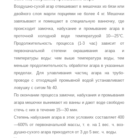
Воздушно-сухой агар отвешивают в мешочках из бязи или
двойного слоя марли порциями не более 4 кг. Мешочки
завя­зывают и помещают в специальную ванночку, где
происхо­дит замочка, набухание и промывание агара в
проточной хо­лодной воде температурой 10—25°С.
Продолжительность про­цесса (1-3 час) зависит от
первоначальной степени окра­шивания агара и
температуры воды: чем выше температура воды, тем
меньше продолжительность обработки агара в ука­занных
пределах. Для улавливания частиц агара на трубо­
проводе с отходящей промывной водой устанавливают
ло­вушку с ситом № 40.
По окончании процесса замочки, набухания и промыва­ния
агара мешочки вынимают из ванны и дают воде свобод­но
стечь с них в течение 15—30 мин.
Степень набухания агара в этих условиях составляет 400
—600% от первоначальной массы, т. е. на 1 вес. ч. воз­
душно-сухого агара приходится от 3 до 5 вес. ч. воды.