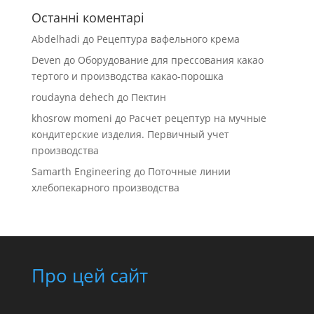
Останні коментарі
Abdelhadi
до
Рецептура вафельного крема
Deven
до
Оборудование для прессования какао
тертого и производства какао-порошка
roudayna dehech
до
Пектин
khosrow momeni
до
Расчет рецептур на мучные
кондитерские изделия. Первичный учет
производства
Samarth Engineering
до
Поточные линии
хлебопекарного производства
Про цей сайт