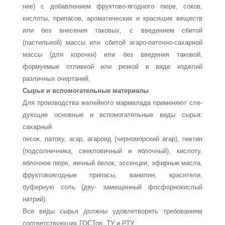
нее) с добавлением фруктово-ягодного пюре, соков,
кислоты, припа­сов, ароматических и красящих веществ
или без внесения таковых, с введением сбитой
(пастильной) массы или сбитой агаро-паточно-сахарной
массы (для корочки) или без введе­ния таковой,
формуемые отливкой или резкой в виде изделий
различных очертаний.
Сырье и вспомогательные материалы
Для производства желейного мармелада применяют сле­
дующие основные и вспомогательные виды сырья:
сахарный
песок, патоку, агар, агароид (черноморский агар), пектин
(подсолнечника, свекловичный и яблочный), кислоту,
яблоч­ное пюре, яичный белок, эссенции, эфирные масла,
фруктово­ягодные припасы, ванилин, красители,
буферную соль (дву- замещенный фосфорнокислый
натрий).
Все виды сырья должны удовлетворять требованиям
соот­ветствующих ГОСТов, ТУ и РТУ.