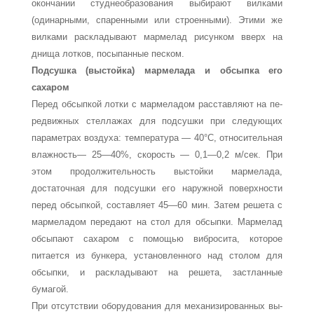
окончании студнеобразования выбирают вилками
(одинарны­ми, спаренными или строенными). Этими же
вилками раскла­дывают мармелад рисунком вверх на
днища лотков, посыпан­ные песком.
Подсушка (выстойка) мармелада и обсыпка его
сахаром
Перед обсыпкой лотки с мармеладом расставляют на пе­
редвижных стеллажах для подсушки при следующих
пара­метрах воздуха: температура — 40°С, относительная
влаж­ность— 25—40%, скорость — 0,1—0,2 м/сек. При
этом про­должительность выстойки мармелада,
достаточная для под­сушки его наружной поверхности
перед обсыпкой, составля­ет 45—60 мин. Затем решета с
мармеладом передают на стол для обсыпки. Мармелад
обсыпают сахаром с помощью вибросита, которое
питается из бункера, установленного над столом для
обсыпки, и раскладывают на решета, застланные
бумагой.
При отсутствии оборудования для механизированных вы­