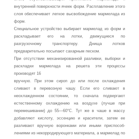
внутренней поверх­ности ячеек форм. Расплавление этого
слоя обеспечивает легкое высвобождение мармелада из
форм.
Специальное устройство выбирает мармелад из форм и
раскладывает его на лотки, движущиеся по
разгрузочному транспортеру. Днища лотков
предварительно посыпают са­харным песком.
При отсутствии механизированной разливки, выборки и
раскладки мармелада на решета эти процессы
производят 16
вручную. При этом сироп до или после охлаждения
сливают в перевозную чашу. Если его сливают в
неохлажденном со­стоянии, то сначала подвергают
естественному охлаждению на воздухе (лучше при
перемешивании) до 55—60°С. Тут же в чаше в массу
добавляют кислоту, эссенцию и красители, за­тем ее
разливают вручную воронками или иными приспособ­
лениями из некорродирующего материала, а мармелад по