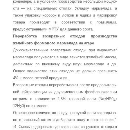
конвейере, а в условиях производства небольшой мощно­
сти — на специальных столах. Укладку мармелада, а
также упаковку коробок и лотков в ящики и маркировку
товара производят в соответствии с правилами,
предусмотренными МРТУ для данного сорта.
Переработка возвратных отходов производства
желейного формового мармелада на агаре
Доброкачественные возвратные отходы при выработке*
мармелада получаются в виде зачисток желейной массы,
де­фектных по внешнему виду штук мармелада и др.
Общее ко­личество этих отходов не должно превышать
4% к массе го­товой продукции.
Возвратные отходы перерабатывают после предваритель­
ной нейтрализации их двузамещенным фосфорнокислым
на­трием в количестве 2,5% товарной соли (Nа
НР0
•
2
4
12Н
0) по их массе.
2
Отвешенное количество воздушно-сухой соли закладыва­
ют в варочный котел и добавляют воду в соотношении 1
:4. Смесь подогревают до закипания, загружают отходы в