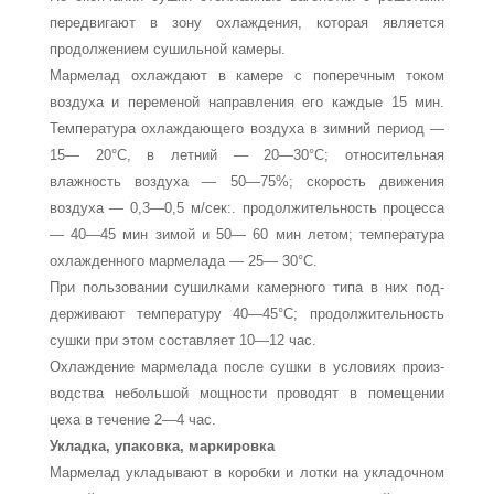
передвигают в зону охлаждения, которая является
продол­жением сушильной камеры.
Мармелад охлаждают в камере с поперечным током
воздуха и переменой направления его каждые 15 мин.
Тем­пература охлаждающего воздуха в зимний период —
15— 20°С, в летний — 20—30°С; относительная
влажность возду­ха — 50—75%; скорость движения
воздуха — 0,3—0,5 м/сек:. продолжительность процесса
— 40—45 мин зимой и 50— 60 мин летом; температура
охлажденного мармелада — 25— 30°С.
При пользовании сушилками камерного типа в них под­
держивают температуру 40—45°С; продолжительность
су­шки при этом составляет 10—12 час.
Охлаждение мармелада после сушки в условиях произ­
водства небольшой мощности проводят в помещении
цеха в течение 2—4 час.
Укладка, упаковка, маркировка
Мармелад укладывают в коробки и лотки на укладочном