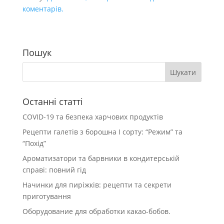
коментарів.
Пошук
Останні статті
COVID-19 та безпека харчових продуктів
Рецепти галетів з борошна І сорту: “Режим” та
“Похід”
Ароматизатори та барвники в кондитерській
справі: повний гід
Начинки для пиріжків: рецепти та секрети
приготування
Оборудование для обработки какао-бобов.