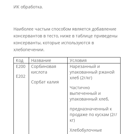
ИК обработка.
Наиболее частым способом является добавление
консервантов в тесто, ниже в таблице приведены
консерванты, которые используются в
хлебопечении.
Код
Название
Условия
E200
Сорбиновая
Нарезанный и
кислота
упакованный ржаной
E202
хлеб (2г/кг)
Сорбат калия
Частично
выпеченный и
упакованный хлеб,
предназначенный к
продаже по кускам (2г/
кг)
Хлебобулочные