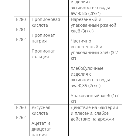
изделия с
активностью воды
aw>0,85 (2г/кг)
E280
Пропионовая
Нарезанный и
кислота
упакованный ржаной
E281
хлеб (3г/кг)
Пропионат
E282
натрия
Частично
выпеченный и
Пропионат
упакованный хлеб (3г/
кальция
кг)
Хлебобулочные
изделия с
активностью воды
aw>0,85 (2г/кг)
Упакованный хлеб (1г/
кг)
E260
Уксусная
Действие на бактерии
кислота
и плесени, слабое
E262
действие на дрожжи
Ацетат и
диацетат
натрия