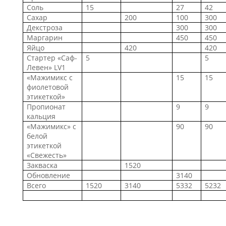
Соль
15
27
42
Сахар
200
100
300
Декстроза
300
300
Маргарин
450
450
Яйцо
420
420
Стартер «Саф-
5
5
Левен» LV1
«Мажимикс c
15
15
фиолетовой
этикеткой»
Пропионат
9
9
кальция
«Мажимикс» с
90
90
белой
этикеткой
«Свежесть»
Закваска
1520
Обновление
3140
Всего
1520
3140
5332
5232