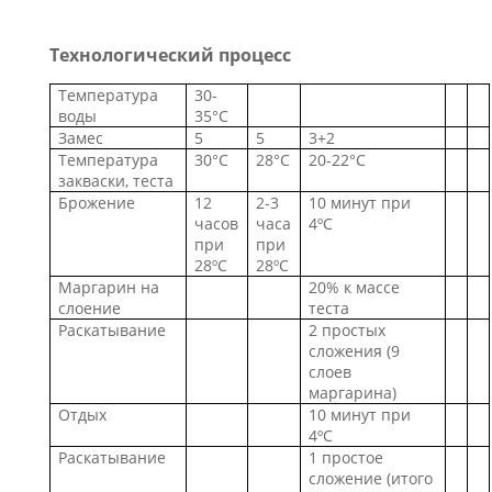
Технологический процесс
Температура
30-
воды
35°C
Замес
5
5
3+2
Температура
30°C
28°C
20-22°C
закваски, теста
Брожение
12
2-3
10 минут при
часов
часа
4ºC
при
при
28ºC
28ºC
Маргарин на
20% к массе
слоение
теста
Раскатывание
2 простых
сложения (9
слоев
маргарина)
Отдых
10 минут при
4ºC
Раскатывание
1 простое
сложение (итого