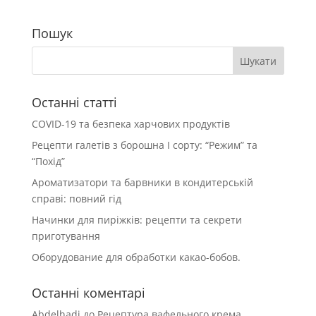
Пошук
Останні статті
COVID-19 та безпека харчових продуктів
Рецепти галетів з борошна І сорту: “Режим” та
“Похід”
Ароматизатори та барвники в кондитерській
справі: повний гід
Начинки для пиріжків: рецепти та секрети
приготування
Оборудование для обработки какао-бобов.
Останні коментарі
Abdelhadi
до
Рецептура вафельного крема