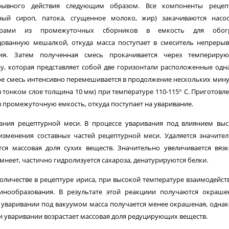
рывного действия следующим образом. Все компоненты рецеп
рный сироп, патока, сгущенное молоко, жир) закачиваются насо
орами из промежуточных сборников в емкость для обогр
дованную мешалкой, откуда масса поступает в смеситель непреры
вия. Затем полученная смесь прокачивается через темпериру
, которая представляет собой две горизонтали расположенные одн
е смесь интенсивно перемешивается в продолжение нескольких минут
в тонком слое толщина 10 мм) при температуре 110-115° С. Приготовл
в промежуточную емкость, откуда поступает на уваривание.
ания рецептурной меси. В процессе уваривания под влиянием вы
изменения составных частей рецептурной меси. Удаляется значите
тся массовая доля сухих веществ. Значительно увеличивается вязк
емнеет, частично гидролизуется сахароза, денатурируются белки.
оличестве в рецептуре ириса, при высокой температуре взаимодейст
нообразования. В результате этой реакциии получаются окраше
 уваривании под вакуумом масса получается менее окрашеная, однак
и уваривании возрастает массовая доля редуцирующих веществ.