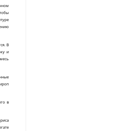
очном
чтобы
птуре
шению
ся. В
оку и
смесь
анные
ироп
его в
риса
гате