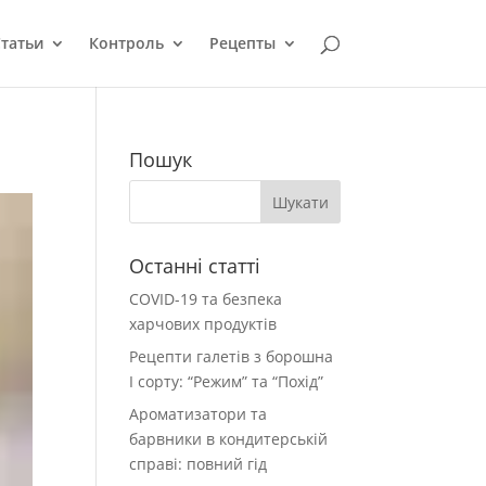
татьи
Контроль
Рецепты
Пошук
Останні статті
COVID-19 та безпека
харчових продуктів
Рецепти галетів з борошна
І сорту: “Режим” та “Похід”
Ароматизатори та
барвники в кондитерській
справі: повний гід