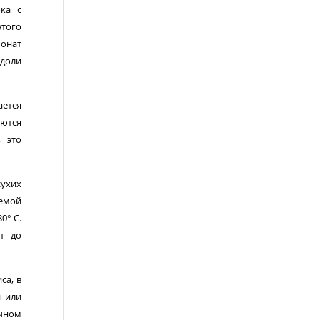
ка с
того
бонат
 доли
ается
ются
, это
сухих
уемой
0° С.
т до
са, в
ы или
очном