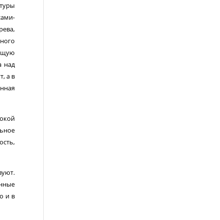
туры
сами-
ева,
вного
ющую
а над
, а в
енная
сокой
льное
ость,
вуют.
нные
о и в