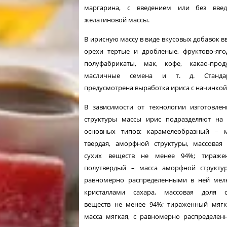
маргарина, с введением или без введ
желатиновой массы.
В ирисную массу в виде вкусовых добавок в
орехи тертые и дробленые, фруктово-яг
полуфабрикаты, мак, кофе, какао-проду
масличные семена и т. д. Станда
предусмотрена выработка ири­са с начинкой
В зависимости от технологии изготовле
структуры массы ирис подразделяют на 
основных типов: карамелеобразный – м
твердая, аморфной структуры, массовая
сухих веществ не менее 94%; тираже
полутвердый – масса аморфной структур
равно­мерно распределенными в ней мел
кристаллами сахара, массовая доля с
веществ не менее 94%; тираженный мягк
масса мягкая, с равномерно распределе