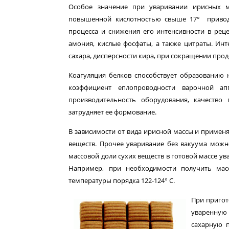
Особое значение при уваривании ирисных м
повышенной кислотностью свыше 17° приводи
процесса и снижения его интенсивности в реце
амония, кислые фосфаты, а также цитраты. Ин
сахара, дисперсности кира, при сокращении про
Коагуляция белков способствует образованию 
коэффициент еплопроводности варочной апп
производительность оборудования, качество
затрудняет ее формование.
В зависимости от вида ирисной массы и примен
веществ. Про­чее уваривание без вакуума мож
массовой доли сухих веществ в готовой массе у
Например, при необходимости получить мас
температуры порядка 122-124° С.
При пригот
уваренную 
сахарную п