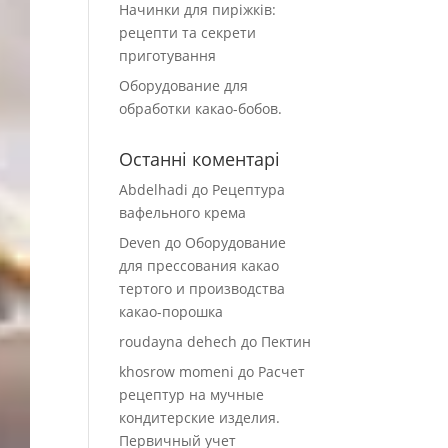
Начинки для пиріжків:
рецепти та секрети
приготування
Оборудование для
обработки какао-бобов.
Останні коментарі
Abdelhadi
до
Рецептура
вафельного крема
Deven
до
Оборудование
для прессования какао
тертого и производства
какао-порошка
roudayna dehech
до
Пектин
khosrow momeni
до
Расчет
рецептур на мучные
кондитерские изделия.
Первичный учет