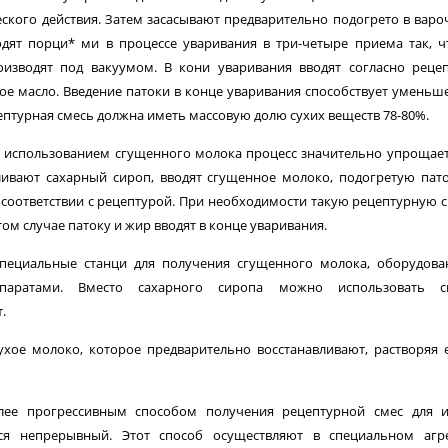
ского действия. Затем засасывают предварительно подогрето в вар
одят порци* ми в процессе уваривания в три-четыре приема так, 
оизводят под вакуумом. В кони уваривания вводят согласно реце
ное масло. Введение патоки в конце уваривания способствует умень
птурная смесь должна иметь массовую долю сухих веществ 78-80%.
с использованием сгущенного молока процесс значительно упрощает
ивают сахарный сироп, вводят сгущенное молоко, подогретую пат
 соответствии с рецептурой. При необходимости такую рецептурную 
том случае патоку и жир вводят в конце уваривания.
специальные станци для получения сгущенного молока, оборудов
аратами. Вместо сахарного сиропа можно использовать с
.
хое молоко, которое предварительно восстанавливают, растворяя 
лее прогрессивным способом получения рецептурной смес для и
тся непрерывный. Этот способ осуществляют в специальном агре