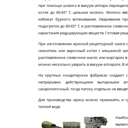
при помощи шланга в вакуум-аппара периодиче
котле до 60-65° С цельное молоко. Молоко вв
избежат бурного вспенивания. Уваривание пр
подогретое до 60-65° С и расплавленное сливоч
нарастания редуцирующих веществ. Готовая реце
При изготовлении ирисной рецептурной смеси 
смеситель или варочный котел с мешалкой зал
расплавленное сливочное масло или маргарин в
можно несколько уварить в вакуум-аппарате. В э
На крупных кондитерских фабриках создают 
непрерывно действующими выпарными апп
сахаропаточный, тогда патоку отдельно не вводят
Для производства ириса можно применять и су
теплой воде.
Наибо
являе