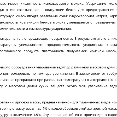
асс имеет кислотность используемого молока. Уваривание моло
т к его свертыванию – коагуляции белка. Для предотвращения э
птур­ную смесь вводят различные соли: гидрокарбонат натрия, кар
тенсивность коагуляции белков молока уменьшается с повышением
должительности и температуры уваривания.
нагара на теплопередающих поверхностях. В результате этого сниж
аратуры, увеличивается продолжительность уваривания, снижа
 получаемого продукта, пластичность получаемой ирисной массы
яемого оборудования уваривание ведут до различной массовой доли 
но контролировать по температуре кипения. В зависимости от треб
варивание прекращают при различных температурах в интервале 120-13
су с массовой долей сухих веществ около 92% уваривание веду
овлении ирисной массы, предназначенной для тираженных видов ири
горячую массу вводят до 7% отходов обрезков этой же ирисной масс
удру в количестве 1,5%. Эту операцию обычно производят в вар