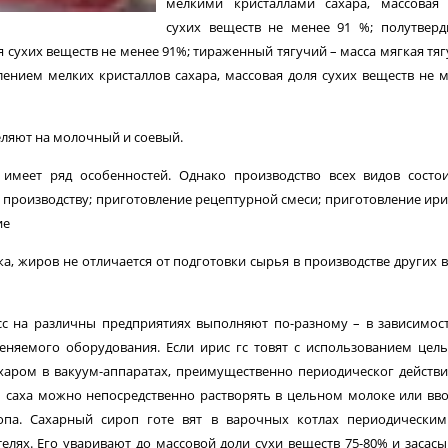
мелкими кристаллами сахара, массовая 
сухих веществ не менее 91 %; полутвер
я сухих веществ не менее 91%; тиражен­ный тягучий – масса мягкая тяг
ением мелких кристаллов сахара, массовая доля сухих веществ не 
ляют на молоч­ный и соевый.
имеет ряд особенно­стей. Однако производство всех видов состо
 производству; приготовление рецептурной смеси; приготовление ир
ие
ка, жиров не отличается от подготовки сырья в производстве других 
сс на различны предприятиях выполняют по-разному – в зависимос
няемого оборудования. Если ирис гс товят с использованием цел
ахаром в вакуум-аппаратах, преимущественно периодическог действи
м саха можно непосредственно растворять в цельном молоке или вв
ропа. Сахарный сироп готе вят в варочных котлах периодически
лях. Его уваривают до массовой доли сухи веществ 75-80% и засас