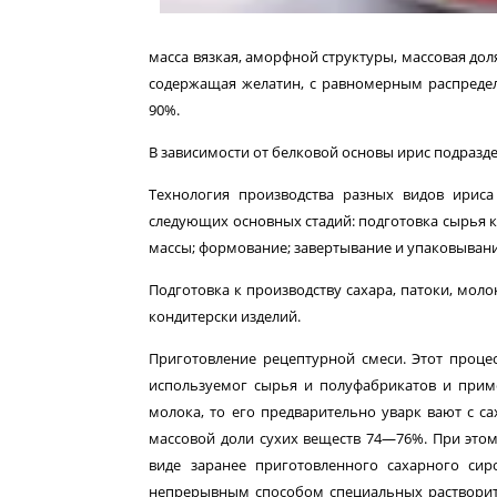
масса вязкая, аморф­ной структуры, массовая дол
содержащая желатин, с равномер­ным распредел
90%.
В зависимости от белковой основы ирис подразде
Технология производства разных видов ириса 
следующих основных стадий: подготовка сырья к
массы; формование; завертывание и упа­ковыван
Подготовка к производству сахара, патоки, моло
кондитерски изделий.
Приготовление рецептурной смеси. Этот проце
используемог сырья и полуфабрикатов и приме
молока, то его предварительно уварк вают с с
массовой доли сухих веществ 74—76%. При это
виде заранее приготовленного сахарного си
непрерывным способом специальных растворите