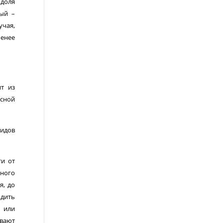
доля
дый –
учая,
менее
ит из
исной
видов
ти от
ьного
я, до
одить
м или
ывают