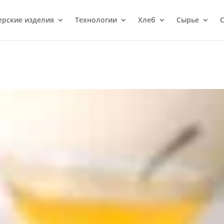
ерcкие изделия
Технологии
Хлеб
Сырье
С