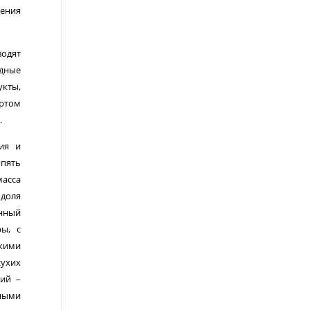
ения
водят
одные
к­ты,
ртом
.
ния и
пять
асса
 доля
нный
ы, с
кими
ухих
ий –
нными