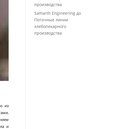
производства
Samarth Engineering
до
Поточные линии
хлебопекарного
производства
ую из
тами,
ением
ла и