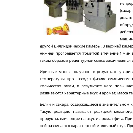
непре
(саха
дозат
обору
дейст
машину
другой цилиндрические камеры. В верхней камер
нижней прогревается (томится) в течение 1 мин 
таким образом рецептурная смесь закачивается 
Ирисные массы получают в результате уварив
температуры про- 1сходят физико-химические 
количество влаги, в результате чего по­вышае
развиваются характерные вкус и аромат, масса т
Белки и сахара, содержащиеся в значительном к
Такую реакцию называют реакцией меланоиди
продукты, влияющие на вкус и аромат фиса. При
ней развивается характерный молочный вкус. Пр