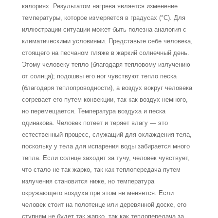
калориях. Результатом нагрева является изменение
температуры, которое измеряется в градусах (°С). Для
иллюстрации ситуации может быть полезна аналогия с
климати­ческими условиями. Представьте себе человека,
стоящего на песчаном пляже в жаркий солнечный день.
Этому человеку тепло (благодаря тепловому излучению
от солнца); подошвы его ног чувствуют тепло песка
(благодаря теплопроводности), а воздух вокруг человека
согревает его путем конвекции, так как воздух немного,
но перемещается. Тем­пература воздуха и песка
одинакова. Человек потеет и теряет влагу — это
естественный процесс, служащий для охлаждения тела,
поскольку у тела для испарения воды забира­ется много
тепла. Если солнце заходит за тучу, человек чувствует,
что стало не так жарко, так как теплопередача путем
излучения становится ниже, но температура
окружающего воздуха при этом не меняется. Если
человек стоит на полотенце или деревянной доске, его
ступням не будет так жарко, так как теплопередача за