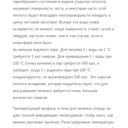
парообразного состояния в жидкое (скрытая теплота)
нагревает поверхность теста, и некоторая часть этой
теплоты будет благодаря теплопроводности попадать в
центр тестовой заготовки. Вскоре эта вода снова
испаряется, но момент, когда поверхность станет сухой и
твердой, наступит позже, чем в том случае, если в
атмосфере печи было
бы меньше водяного пара. Для нагрева 1 г воды на 1 °С
требуется 1 кал энергии. Для превращения 1 г воды при
100 °С (точка кипения) в пар требуется 540 кал, и
наоборот, когда 1 г водяного пара при 100 °С
конденсируется, он высвобождает 540 кал. Это скры­тая
теплота испарения, которая свидетельствует, что для
высушивания печенья требует­ся очень большое
количество энергии.
Температурный профиль в печи для печенья отнюдь не
дает полной информации, необходимой, чтобы знать, как
именно протекает выпечка. Регистрируемые темпера­туры