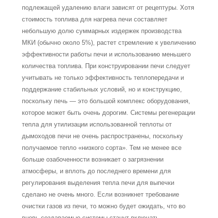
подлежащей удалению влаги зависят от рецептуры. Хотя
сто­имость топлива для нагрева печи составляет
небольшую долю суммарных издержек производства
МКИ (обычно около 5%), растет стремление к увеличению
эффектив­ности работы печи и использованию меньшего
количества топлива. При конструиро­вании печи следует
учитывать не только эффективность теплопередачи и
поддержа­ние стабильных условий, но и конструкцию,
поскольку печь — это большой комплекс оборудования,
которое может быть очень дорогим. Системы регенерации
тепла для утилизации использованной теплоты от
дымоходов печи не очень распространены, поскольку
получаемое тепло «низкого сорта». Тем не менее все
больше озабоченности возникает о загрязнении
атмосферы, и вплоть до последнего времени для
регулирова­ния выделения тепла печи для выпечки
сделано не очень много. Если возникнет требо­вание
очистки газов из печи, то можно будет ожидать, что во
вновь создаваемые систе­мы станут включать