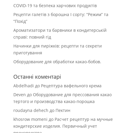
COVID-19 та безпека харчових продуктів
Рецепти галетів з борошна І сорту: “Режим” та
“Похід”
Ароматизатори та барвники в кондитерській
справі: повний гід
Начинки для пиріжків: рецепти та секрети
приготування
Оборудование для обработки какао-бобов.
Останні коментарі
Abdelhadi
до
Рецептура вафельного крема
Deven
до
Оборудование для прессования какао
тертого и производства какао-порошка
roudayna dehech
до
Пектин
khosrow momeni
до
Расчет рецептур на мучные
кондитерские изделия. Первичный учет
производства