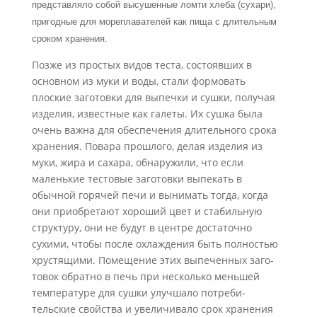
представляло собой высушенные ломти хлеба (сухари),
при­годные для мореплавателей как пища с длительным
сроком хранения.
Позже из про­стых видов теста, состоявших в
основном из муки и воды, стали формовать
плоские заготовки для выпечки и сушки, получая
изделия, известные как галеты. Их сушка была
очень важна для обеспечения длительного срока
хранения. Повара прошлого, де­лая изделия из
муки, жира и сахара, обнаружили, что если
маленькие тестовые заго­товки выпекать в
обычной горячей печи и вынимать тогда, когда
они приобретают хороший цвет и стабильную
структуру, они не будут в центре достаточно
сухими, что­бы после охлаждения быть полностью
хрустящими. Помещение этих выпеченных заго­
товок обратно в печь при несколько меньшей
температуре для сушки улучшало потреби­
тельские свойства и увеличивало срок хранения