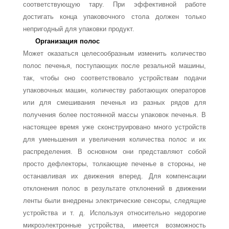
соответствующую тару. При эффективной работе
достигать конца упаковочного стола должен только
непригодный для упаковки продукт.
Организация полос
Может оказаться целесообразным изменить количество
полос печенья, поступающих после резальной машины,
так, чтобы оно соответствовало устройствам подачи
упако­вочных машин, количеству работающих операторов
или для смешивания печенья из разных рядов для
получения более постоянной массы упаковок печенья. В
настоящее время уже сконструировано много устройств
для уменьшения и увеличения количе­ства полос и их
распределения. В основном они представляют собой
просто дефлекто­ры, толкающие печенье в стороны, не
останавливая их движения вперед. Для компен­сации
отклонения полос в результате отклонений в движении
ленты были внедрены электрические сенсоры, следящие
устройства и т. д. Используя относительно недоро­гие
микроэлектронные устройства, имеется возможность