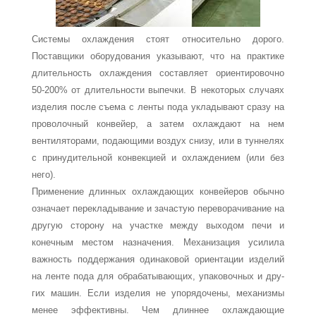
Систе­мы охлаждения стоят относительно дорого.
Поставщики оборудования указывают, что на практике
длительность охлаждения составляет ориентировочно
50-200% от дли­тельности выпечки. В некоторых случаях
изделия после съема с ленты пода укладыва­ют сразу на
проволочный конвейер, а затем охлаждают на нем
вентиляторами, подаю­щими воздух снизу, или в туннелях
с принудительной конвекцией и охлаждением (или без
него).
Применение длинных охлаждающих конвейеров обычно
означает перекладывание и зачастую переворачивание на
другую сторону на участке между выходом печи и
конечным местом назначения. Механизация усилила
важность поддержания одина­ковой ориентации изделий
на ленте пода для обрабатывающих, упаковочных и дру­
гих машин. Если изделия не упорядочены, механизмы
менее эффективны. Чем длин­нее охлаждающие