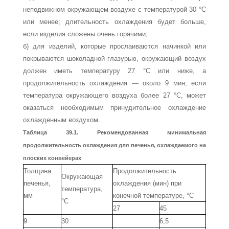
неподвиж­ном окружающем воздухе с температурой 30 °С
или менее; длительность ох­лаждения будет больше,
если изделия сложены очень горячими;
б) для изделий, которые прослаиваются начинкой или
покрываются шоколад­ной глазурью, окружающий воздух
должен иметь температуру 27 °С или ниже, а
продолжительность охлаждения — около 9 мин; если
температура окружающего воздуха более 27 °С, может
оказаться необходимым принуди­тельное охлаждение
охлажденным воздухом.
Таблица 39.1. Рекомендованная минимальная
продолжительность охлаждения
для печенья, охлаждаемого на
плоских конвейерах
Толщина
Продолжительность
Окружающая
печенья,
охлаждения (мин) при
температура,
мм
конечной температуре, °С
°С
27
45
9
30
6,5