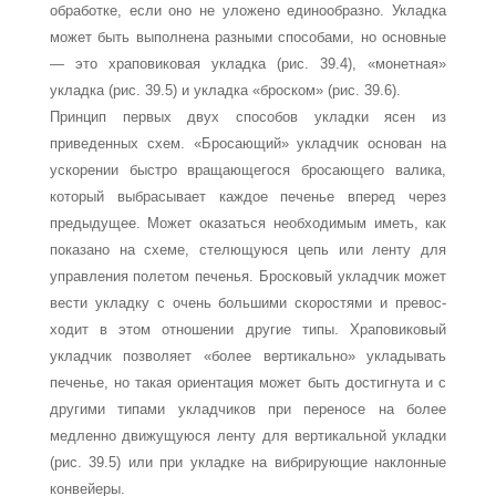
обра­ботке, если оно не уложено единообразно. Укладка
может быть выполнена разными способами, но основные
— это храповиковая укладка (рис. 39.4), «монетная»
укладка (рис. 39.5) и укладка «броском» (рис. 39.6).
Принцип первых двух способов укладки ясен из
приведенных схем. «Бросающий» укладчик основан на
ускорении быстро вращающегося бросающего валика,
который выбрасывает каждое печенье вперед через
предыдущее. Может оказаться необходимым иметь, как
показано на схеме, стелющуюся цепь или ленту для
управления полетом пече­нья. Бросковый укладчик может
вести укладку с очень большими скоростями и превос­
ходит в этом отношении другие типы. Храповиковый
укладчик позволяет «более верти­кально» укладывать
печенье, но такая ориентация может быть достигнута и с
другими типами укладчиков при переносе на более
медленно движущуюся ленту для вертикаль­ной укладки
(рис. 39.5) или при укладке на вибрирующие наклонные
конвейеры.