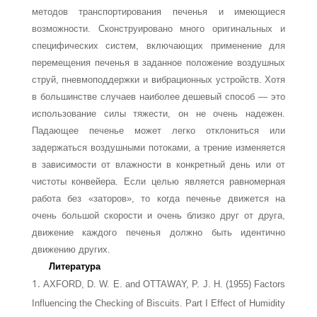
методов транспортирования печенья и имеющиеся
возможности. Сконструировано много оригинальных и
специ­фических систем, включающих применение для
перемещения печенья в заданное по­ложение воздушных
струй, пневмоподдержки и вибрационных устройств. Хотя
в большинстве случаев наиболее дешевый способ — это
использование силы тяжести, он не очень надежен.
Падающее печенье может легко отклониться или
задержаться воз­душными потоками, а трение изменяется
в зависимости от влажности в конкретный день или от
чистоты конвейера. Если целью является равномерная
работа без «зато­ров», то когда печенье движется на
очень большой скорости и очень близко друг от друга,
движение каждого печенья должно быть идентично
движению других.
Литература
AXFORD, D. W. Е. and OTTAWAY, P. J. Н. (1955) Factors
Influencing the Checking of Biscuits. Part I Effect of Humidity