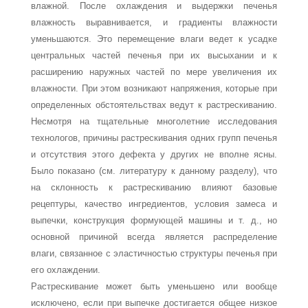
влажной. После охлаждения и выдержки печенья
влажность вырав­нивается, и градиенты влажности
уменьшаются. Это перемещение влаги ведет к усадке
центральных частей печенья при их высыхании и к
расширению наружных частей по мере увеличения их
влажности. При этом возникают напряжения, которые при
опре­деленных обстоятельствах ведут к растрескиванию.
Несмотря на тщательные много­летние исследования
технологов, причины растрескивания одних групп печенья
и от­сутствия этого дефекта у других не вполне ясны.
Было показано (см. литературу к данному разделу), что
на склонность к растрескиванию влияют базовые
рецептуры, качество ингредиентов, условия замеса и
выпечки, конструкция формующей машины и т. д., но
основной причиной всегда является распределение
влаги, связанное с элас­тичностью структуры печенья при
его охлаждении.
Растрескивание может быть уменьшено или вообще
исключено, если при выпечке достигается общее низкое