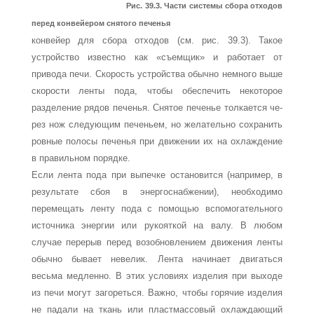
Рис. 39.3. Части системы сбора отходов
перед конвейером снятого печенья
конвейер для сбора отходов (см. рис. 39.3). Такое
устройство известно как «съемщик» и работает от
привода печи. Скорость устрой­ства обычно немного выше
скорости ленты пода, чтобы обеспечить некоторое
разделение рядов печенья. Снятое печенье толкается че­
рез нож следующим печеньем, но желательно сохранить
ровные полосы печенья при движе­нии их на охлаждение
в правильном порядке.
Если лента пода при выпечке остановится (например, в
результате сбоя в энергоснабже­нии), необходимо
перемещать ленту пода с по­мощью вспомогательного
источника энергии или рукояткой на валу. В любом
случае пере­рыв перед возобновлением движения ленты
обычно бывает невелик. Лента начинает дви­гаться
весьма медленно. В этих условиях из­делия при выходе
из печи могут загореться. Важно, чтобы горячие изделия
не падали на ткань или пластмассовый охлаждающий