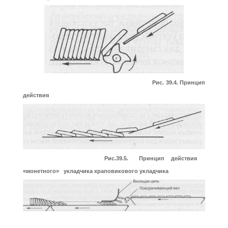
Рис. 39.4. Принцип
действия
Рис.39.5. Принцип действия
«монетного» укладчика
храповикового укладчика