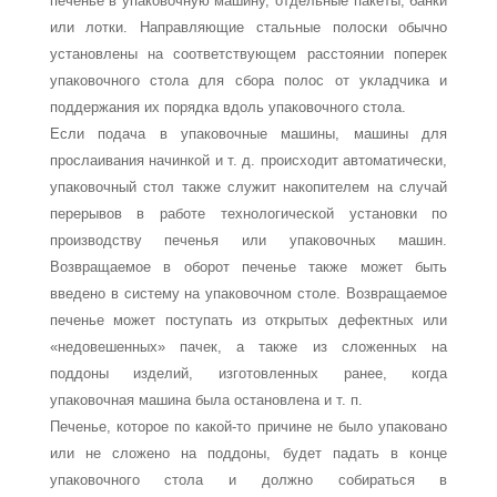
печенье в упаковочную машину, отдельные пакеты, банки
или лотки. Направляющие стальные полоски обычно
установлены на соответ­ствующем расстоянии поперек
упаковочного стола для сбора полос от укладчика и
поддержания их порядка вдоль упаковочного стола.
Если подача в упаковочные машины, машины для
прослаивания начинкой и т. д. происходит автоматически,
упаковочный стол также служит накопителем на случай
перерывов в работе технологической установки по
производству печенья или упако­вочных машин.
Возвращаемое в оборот печенье также может быть
введено в систему на упаковочном столе. Возвращаемое
печенье может поступать из открытых дефект­ных или
«недовешенных» пачек, а также из сложенных на
поддоны изделий, изготов­ленных ранее, когда
упаковочная машина была остановлена и т. п.
Печенье, которое по какой-то причине не было упаковано
или не сложено на поддо­ны, будет падать в конце
упаковочного стола и должно собираться в