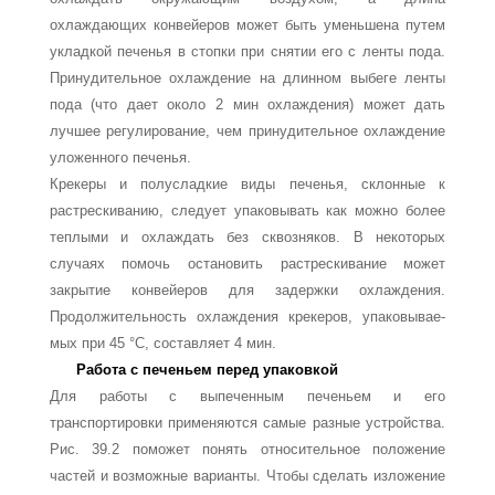
охлаждающих конвейеров может быть уменьшена путем
укладкой печенья в стопки при снятии его с ленты пода.
Принудитель­ное охлаждение на длинном выбеге ленты
пода (что дает около 2 мин охлажде­ния) может дать
лучшее регулирование, чем принудительное охлаждение
уло­женного печенья.
Крекеры и полусладкие виды печенья, склонные к
растрескиванию, следует упа­ковывать как можно более
теплыми и охлаждать без сквозняков. В некоторых
случаях помочь остановить растрескивание может
закрытие конвейеров для за­держки охлаждения.
Продолжительность охлаждения крекеров, упаковывае­
мых при 45 °С, составляет 4 мин.
Работа с печеньем перед упаковкой
Для работы с выпеченным печеньем и его
транспортировки применяются самые раз­ные устройства.
Рис. 39.2 поможет понять относительное положение
частей и возмож­ные варианты. Чтобы сделать изложение