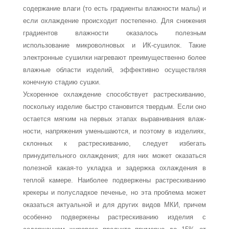
содержание влаги (то есть градиенты влажности малы) и
если охлаждение происходит постепенно. Для снижения
градиентов влажности оказа­лось полезным
использование микроволновых и ИК-сушилок. Такие
электронные су­шилки нагревают преимущественно более
влажные области изделий, эффективно осу­ществляя
конечную стадию сушки.
Ускоренное охлаждение способствует растрескиванию,
поскольку изделие быстро становится твердым. Если оно
остается мягким на первых этапах выравнивания влаж­
ности, напряжения уменьшаются, и поэтому в изделиях,
склонных к растрескиванию, следует избегать
принудительного охлаждения; для них может оказаться
полезной ка­кая-то укладка и задержка охлаждения в
теплой камере. Наиболее подвержены растрес­киванию
крекеры и полусладкое печенье, но эта проблема может
оказаться актуальной и для других видов МКИ, причем
особенно подвержены растрескиванию изделия с