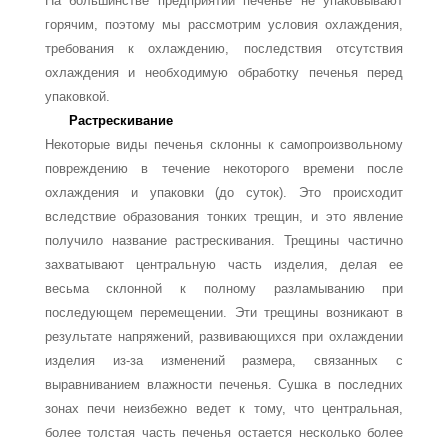
На большинстве предприятий печенье не упаковывают
горячим, поэтому мы рас­смотрим условия охлаждения,
требования к охлаждению, последствия отсутствия
охлаждения и необходимую обработку печенья перед
упаковкой.
Растрескивание
Некоторые виды печенья склонны к самопроизвольному
повреждению в течение неко­торого времени после
охлаждения и упаковки (до суток). Это происходит
вследствие образования тонких трещин, и это явление
получило название растрескивания. Тре­щины частично
захватывают центральную часть изделия, делая ее
весьма склонной к полному разламыванию при
последующем перемещении. Эти трещины возникают в
результате напряжений, развивающихся при охлаждении
изделия из-за изменений размера, связанных с
выравниванием влажности печенья. Сушка в последних
зонах печи неизбежно ведет к тому, что центральная,
более толстая часть печенья остается несколько более