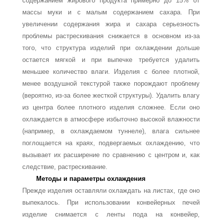
содержанием жирового продукта примерно до 15% от
массы муки и с малым содержа­нием сахара. При
увеличении содержания жира и сахара серьезность
проблемы рас­трескивания снижается в основном из-за
того, что структура изделий при охлаждении дольше
остается мягкой и при выпечке требуется удалить
меньшее количество влаги. Изделия с более плотной,
менее воздушной текстурой также порождают проблему
(ве­роятно, из-за более жесткой структуры). Удалить влагу
из центра более плотного изде­лия сложнее. Если оно
охлаждается в атмосфере избыточно высокой влажности
(на­пример, в охлаждаемом туннеле), влага сильнее
поглощается на краях, подвергаемых охлаждению, что
вызывает их расширение по сравнению с центром и, как
следствие, растрескивание.
Методы и параметры охлаждения
Прежде изделия оставляли охлаждать на листах, где оно
выпекалось. При использова­нии конвейерных печей
изделие снимается с ленты пода на конвейер,