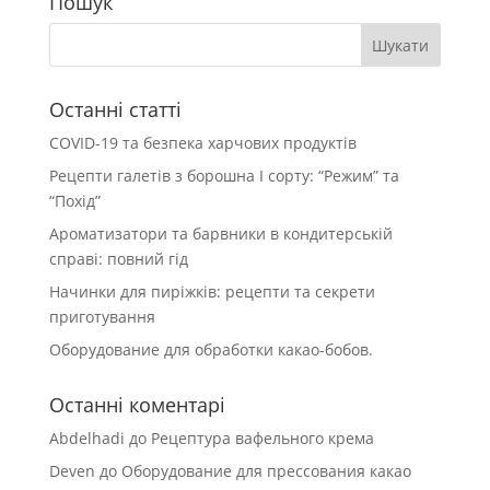
Пошук
Останні статті
COVID-19 та безпека харчових продуктів
Рецепти галетів з борошна І сорту: “Режим” та
“Похід”
Ароматизатори та барвники в кондитерській
справі: повний гід
Начинки для пиріжків: рецепти та секрети
приготування
Оборудование для обработки какао-бобов.
Останні коментарі
Abdelhadi
до
Рецептура вафельного крема
Deven
до
Оборудование для прессования какао