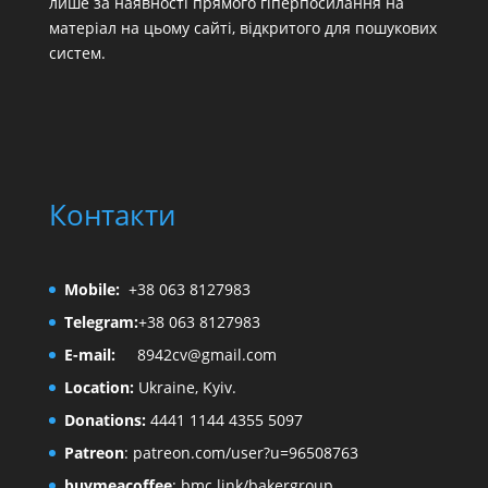
лише за наявності прямого гіперпосилання на
матеріал на цьому сайті, відкритого для пошукових
систем.
Контакти
Mobile:
+38 063 8127983
Telegram:
+38 063 8127983
E-mail:
8942cv@gmail.com
Location:
Ukraine, Kyiv.
Donations:
4441 1144 4355 5097
Patreon
:
patreon.com/user?u=96508763
buymeacoffee
:
bmc.link/bakergroup