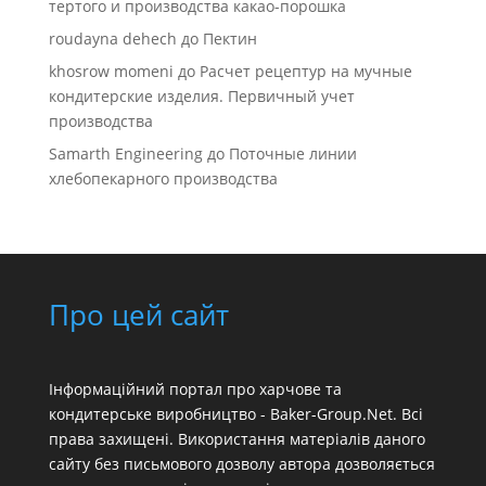
тертого и производства какао-порошка
roudayna dehech
до
Пектин
khosrow momeni
до
Расчет рецептур на мучные
кондитерские изделия. Первичный учет
производства
Samarth Engineering
до
Поточные линии
хлебопекарного производства
Про цей сайт
Інформаційний портал про харчове та
кондитерське виробництво - Baker-Group.Net. Всі
права захищені. Використання матеріалів даного
сайту без письмового дозволу автора дозволяється