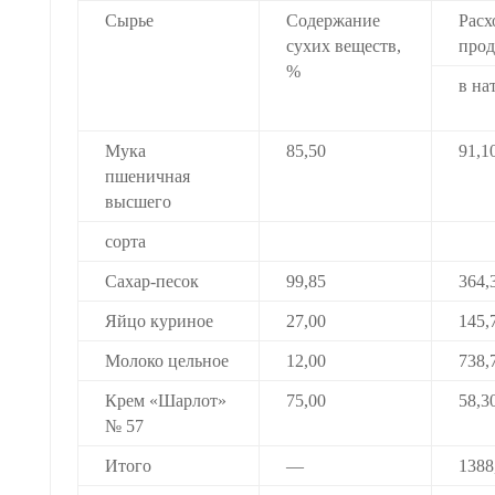
Сырье
Содержание
Расх
сухих веществ,
прод
%
в на
Мука
85,50
91,1
пшеничная
высшего
сорта
Сахар-песок
99,85
364,
Яйцо куриное
27,00
145,
Молоко цельное
12,00
738,
Крем «Шарлот»
75,00
58,3
№ 57
Итого
—
1388