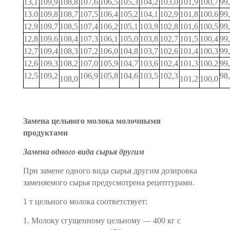
13,1
109,9
108,8
107,6
106,5
105,3
104,2
103,0
101,9
100,7
99
13.0
109,8
108,7
107,5
106,4
105,2
104,1
102,9
101,8
100,6
99
12,9
109,7
108,5
107,4
106,2
105,1
103,9
102,8
101,6
100,5
99
12,8
109,6
108,4
107,3
106,1
105,0
103,8
102,7
101,5
100,4
99
12,7
109,4
108,3
107,2
106,0
104,8
103,7
102,6
101,4
100,3
99
12,6
109,3
108,2
107,0
105,9
104,7
103,6
102,4
101,3
100,2
99
12,5
109,2
106,9
105,8
104,6
103,5
102,3
98
108,0
101,2
100,0
Замена цельного молока молочными
продуктами
Замена одного вида сырья другим
При замене одного вида сырья другим дозировка
заменяемо­го сырья предусмотрена рецептурами.
1 т цельного молока соответствует:
1. Молоку сгущенному цельному — 400 кг с