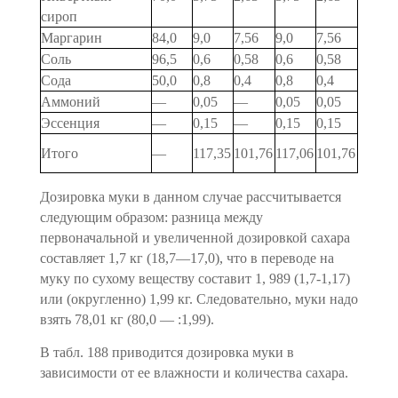
сироп
Маргарин
84,0
9,0
7,56
9,0
7,56
Соль
96,5
0,6
0,58
0,6
0,58
Сода
50,0
0,8
0,4
0,8
0,4
Аммоний
—
0,05
—
0,05
0,05
Эссенция
—
0,15
—
0,15
0,15
Итого
—
117,35
101,76
117,06
101,76
Дозировка муки в данном случае рассчитывается
следующим образом: разница между
первоначальной и увеличенной дозиров­кой сахара
составляет 1,7 кг (18,7—17,0), что в переводе на
муку по сухому веществу составит 1, 989 (1,7-1,17)
или (округ­ленно) 1,99 кг. Следовательно, муки надо
взять 78,01 кг (80,0 — :1,99).
В табл. 188 приводится дозировка муки в
зависимости от ее влажности и количества сахара.