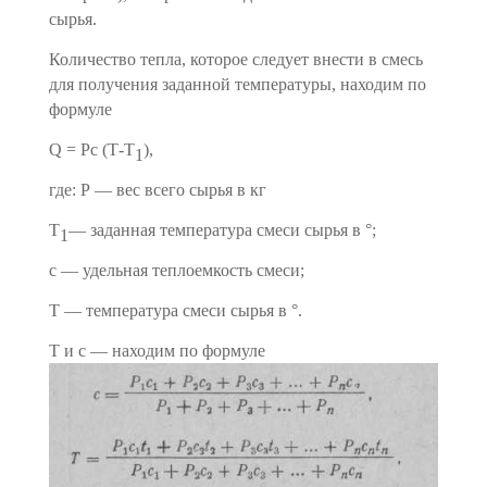
сырья.
Количество тепла, которое следует внести в смесь
для полу­чения заданной температуры, находим по
формуле
Q = Рс (Т-Т
),
1
где: Р — вес всего сырья в кг
Т
— заданная температура смеси сырья в °;
1
с — удельная теплоемкость смеси;
Т — температура смеси сырья в °.
Т
и
с — находим по формуле