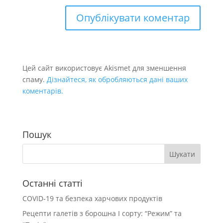
Цей сайт використовує Akismet для зменшення
спаму.
Дізнайтеся, як обробляються дані ваших
коментарів.
Пошук
Останні статті
COVID-19 та безпека харчових продуктів
Рецепти галетів з борошна І сорту: “Режим” та