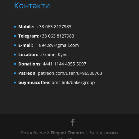
Контакти
Mobile:
+38 063 8127983
Telegram:
+38 063 8127983
E-mail:
8942cv@gmail.com
Location:
Ukraine, Kyiv.
Donations:
4441 1144 4355 5097
Patreon
:
patreon.com/user?u=96508763
buymeacoffee
:
bmc.link/bakergroup
Розроблений
Elegant Themes
| За підтримки