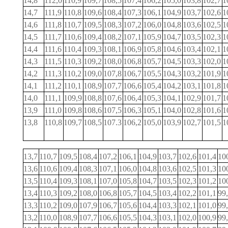
14,8
112,0
110,9
109,7
108,5
107,4
106,2
105,0
103,8
102,7
1
14,7
111,9
110,8
109,6
108,4
107,3
106,1
104,9
103,7
102,6
1
14,6
111,8
110,7
109,5
108,3
107,2
106,0
104,8
103,6
102,5
1
14,5
111,7
110,6
109,4
108,2
107,1
105,9
104,7
103,5
102,3
1
14,4
111,6
110,4
109,3
108,1
106,9
105,8
104,6
103,4
102,1
1
14,3
111,5
110,3
109,2
108,0
106,8
105,7
104,5
103,3
102,0
1
14,2
111,3
110,2
109,0
107,8
106,7
105,5
104,3
103,2
101,9
1
14,1
111,2
110,1
108,9
107,7
106,6
105,4
104,2
103,1
101,8
1
14,0
111,1
109,9
108,8
107,6
106,4
105,3
104,1
102,9
101,7
1
13,9
111,0
109,8
108,6
107,5
106,3
105,1
104,0
102,8
101,6
1
13,8
110,8
109,7
108,5
107.3
106,2
105,0
103,9
102,7
101,5
1
13,7
110,7
109,5
108,4
107,2
106,1
104,9
103,7
102,6
101,4
10
13,6
110,6
109,4
108,3
107,1
106,0
104,8
103,6
102,5
101,3
10
13,5
110,4
109,3
108,1
107,0
105,8
104,7
103,5
102,3
101,2
10
13,4
110,3
109,2
108,0
106,8
105,7
104,5
103,4
102,2
101,1
99
13,3
110,2
109,0
107,9
106,7
105,6
104,4
103,3
102,1
101,0
99
13,2
110,0
108,9
107,7
106,6
105,5
104,3
103,1
102,0
100,9
99