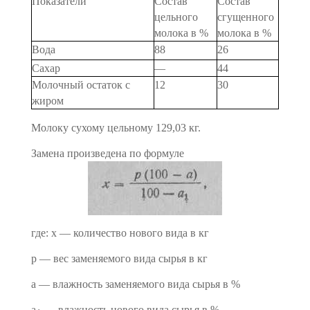
Показатели
Состав
Состав
цельного
сгущен­ного
молока в %
молока в %
Вода
88
26
Сахар
—
44
Молочный остаток с
12
30
жиром
Молоку сухому цельному 129,03 кг.
Замена произведена по формуле
где: х — количество нового вида в кг
р — вес заменяемого вида сырья в кг
а — влажность заменяемого вида сырья в %
а
— влажность нового вида сырья в %.