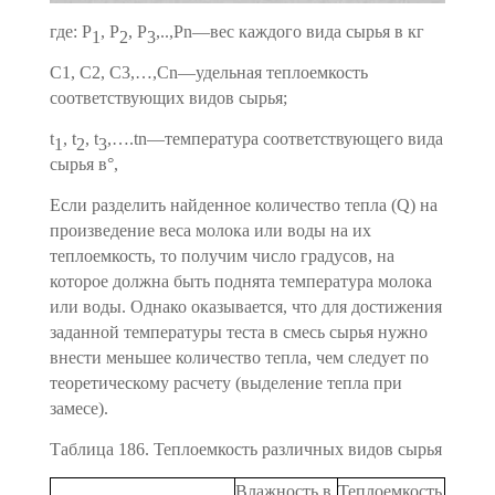
где: Р
, Р
, Р
,..,Рn—вес каждого вида сырья в кг
1
2
3
С1, С2, С3,…,Сn—удельная теплоемкость
соответствующих видов сырья;
t
, t
, t
,….tn
—температура соответствующего вида
1
2
3
сырья в°,
Если разделить найденное количество тепла (Q) на
произве­дение веса молока или воды на их
теплоемкость, то получим чис­ло градусов, на
которое должна быть поднята температура мо­лока
или воды. Однако оказывается, что для достижения
задан­ной температуры теста в смесь сырья нужно
внести меньшее ко­личество тепла, чем следует по
теоретическому расчету (выделе­ние тепла при
замесе).
Таблица 186
.
Теплоемкость различных видов сырья
Влажность в
Теплоемкость