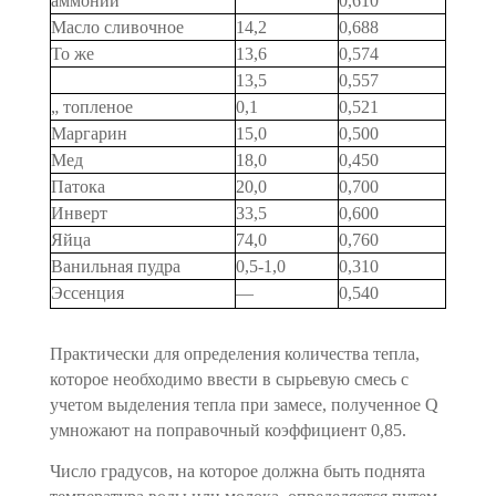
аммоний
0,610
Масло сливочное
14,2
0,688
То же
13,6
0,574
13,5
0,557
„ топленое
0,1
0,521
Маргарин
15,0
0,500
Мед
18,0
0,450
Патока
20,0
0,700
Инверт
33,5
0,600
Яйца
74,0
0,760
Ванильная пудра
0,5-1,0
0,310
Эссенция
—
0,540
Практически для определения количества тепла,
которое не­обходимо ввести в сырьевую смесь с
учетом выделения тепла при замесе, полученное Q
умножают на поправочный коэффициент 0,85.
Число градусов, на которое должна быть поднята