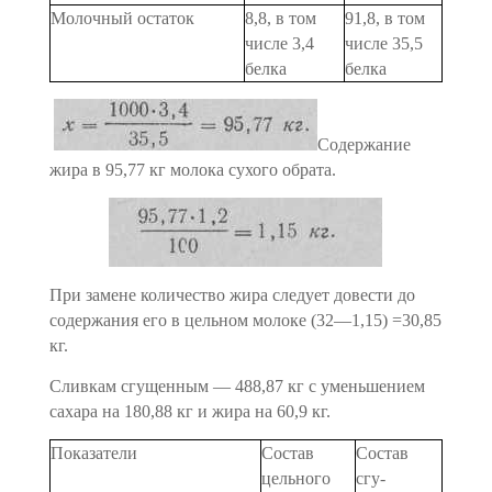
Молочный остаток
8,8, в том
91,8, в том
чис­ле 3,4
чис­ле 35,5
белка
белка
Содержание
жира в 95,77 кг молока сухого обрата.
При замене количество жира следует довести до
содержания его в цельном молоке (32—1,15) =30,85
кг.
Сливкам сгущенным — 488,87 кг с уменьшением
сахара на 180,88 кг и жира на 60,9 кг.
Показатели
Состав
Состав
цельного
сгу­