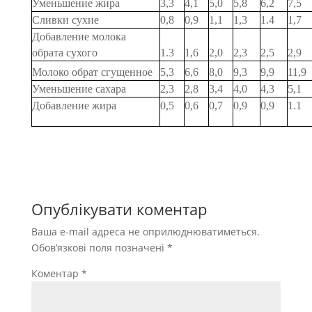
Уменьшение жира
3,3
4,1
5,0
5,8
6,2
7,5
Сливки сухие
0,8
0,9
1,1
1,3
1.4
1,7
Добавление молока
обрата сухого
1.3
1,6
2,0
2,3
2,5
2,9
Молоко обрат сгущенное
5,3
6,6
8,0
9,3
9,9
11,9
Уменьшение сахара
2,3
2,8
3,4
4,0
4,3
5,1
Добавление жира
0,5
0,6
0,7
0,9
0,9
1.1
Опублікувати коментар
Ваша e-mail адреса не оприлюднюватиметься.
Обов’язкові поля позначені
*
Коментар
*