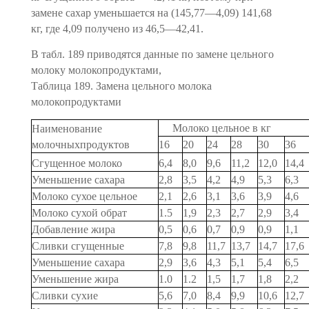
замене сахар уменьшается на (145,77—4,09) 141,68
кг, где 4,09 получено из 46,5—42,41.
В табл. 189 приводятся данные по замене цельного
молоку молокопродуктами,
Таблица 189. Замена цельного молока
молокопродуктами
Молоко цельное в кг
Наименование
молочных
продуктов
16
20
24
28
30
36
Сгущенное молоко
6,4
8,0
9,6
11,2
12,0
14,4
Уменьшение сахара
2,8
3,5
4,2
4,9
5,3
6,3
Молоко сухое цельное
2,1
2,6
3,1
3,6
3,9
4,6
Молоко сухой обрат
1.5
1,9
2,3
2,7
2,9
3,4
Добавление жира
0,5
0,6
0,7
0,9
0,9
1,1
Сливки сгущенные
7,8
9,8
11,7
13,7
14,7
17,6
Уменьшение сахара
2,9
3,6
4,3
5,1
5,4
6,5
Уменьшение жира
1.0
1.2
1,5
1,7
1,8
2,2
Сливки сухие
5,6
7,0
8,4
9,9
10,6
12,7