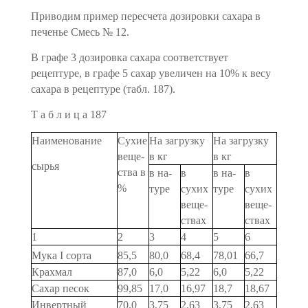
Приводим пример пересчета дозировки сахара в
печенье Смесь № 12.
В графе 3 дозировка сахара соответствует
рецептуре, в графе 5 сахар увеличен на 10% к весу
сахара в рецептуре (табл. 187).
Т а б л и ц а 187
Наименование
Сухие
На загрузку
На загрузку
веще­
в кг
в кг
сырья
ства в
в на­
в
в на­
в
%
туре
сухих
туре
сухих
веще­
веще­
ствах
ствах
1
2
3
4
5
6
Мука I сорта
85,5
80,0
68,4
78,01
66,7
Крахмал
87,0
6,0
5,22
6,0
5,22
Сахар песок
99,85
17,0
16,97
18,7
18,67
Инвертный
70,0
3,75
2,63
3,75
2,63