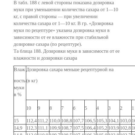
В табл. 188 с левой стороны показана дозировка
муки при уменьшении количества сахара от 1—10
кг, с правой стороны — при увеличении
количества сахара от 1—10 кг. В гр. «Дозировка
муки по рецептуре» указана дозировка муки в
зависимости от ее влажности при стабильной
дозировке сахара (по рецептуре).
Та блица 188. Дозировки муки в зависимости от ее
влажности и дозировки сахара
Влаж
Дозировка сахара меньше рецептурной на
ность
(в кг)
муки
в %
10
9
8
7
б
5
4
3
2
1
15
112,4
111,2
110,0
108,8
107,7
106,5
105,3
104,1
103,0
1
14,9
112,3
111,1
109,9
108,7
107,5
106,4
105,2
103,9
102,8
1