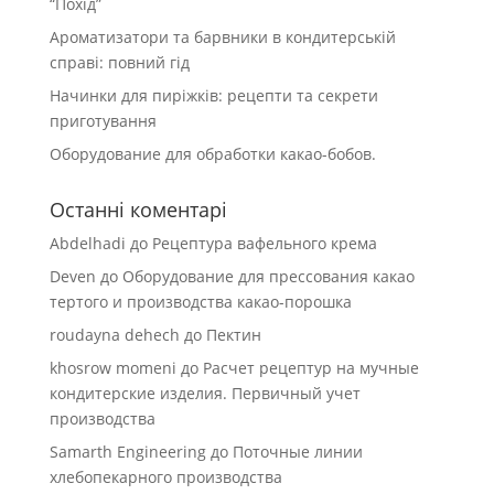
“Похід”
Ароматизатори та барвники в кондитерській
справі: повний гід
Начинки для пиріжків: рецепти та секрети
приготування
Оборудование для обработки какао-бобов.
Останні коментарі
Abdelhadi
до
Рецептура вафельного крема
Deven
до
Оборудование для прессования какао
тертого и производства какао-порошка
roudayna dehech
до
Пектин
khosrow momeni
до
Расчет рецептур на мучные
кондитерские изделия. Первичный учет
производства
Samarth Engineering
до
Поточные линии
хлебопекарного производства