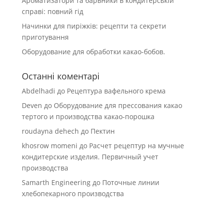
Ароматизатори та барвники в кондитерській
справі: повний гід
Начинки для пиріжків: рецепти та секрети
приготування
Оборудование для обработки какао-бобов.
Останні коментарі
Abdelhadi
до
Рецептура вафельного крема
Deven
до
Оборудование для прессования какао
тертого и производства какао-порошка
roudayna dehech
до
Пектин
khosrow momeni
до
Расчет рецептур на мучные
кондитерские изделия. Первичный учет
производства
Samarth Engineering
до
Поточные линии
хлебопекарного производства