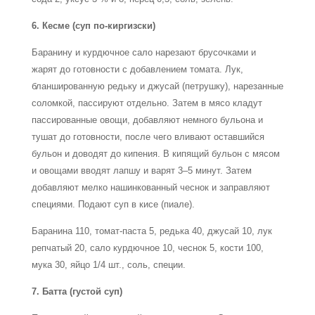
6. Кесме (суп по-киргизски)
Баранину и курдючное сало нарезают брусочками и
жарят до готовности с добавлением томата. Лук,
бланшированную редьку и джусай (петрушку), нарезанные
соломкой, пассируют отдельно. Затем в мясо кладут
пассированные овощи, добавляют немного бульона и
тушат до готовности, после чего вливают оставшийся
бульон и доводят до кипения. В кипящий бульон с мясом
и овощами вводят лапшу и варят 3–5 минут. Затем
добавляют мелко нашинкованный чеснок и заправляют
специями. Подают суп в кисе (пиале).
Баранина 110, томат-паста 5, редька 40, джусай 10, лук
репчатый 20, сало курдючное 10, чеснок 5, кости 100,
мука 30, яйцо 1/4 шт., соль, специи.
7. Батта (густой суп)