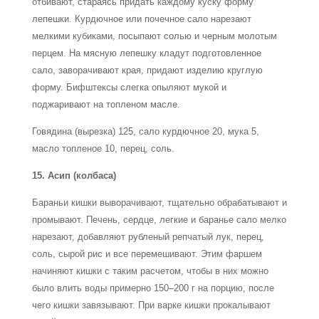
отбивают, стараясь придать каждому куску форму
лепешки. Курдючное или почечное сало нарезают
мелкими кубиками, посыпают солью и черным молотым
перцем. На мясную лепешку кладут подготовленное
сало, заворачивают края, придают изделию круглую
форму. Бифштексы слегка опыляют мукой и
поджаривают на топленом масле.
Говядина (вырезка) 125, сало курдючное 20, мука 5,
масло топленое 10, перец, соль.
15. Асип (колбаса)
Бараньи кишки выворачивают, тщательно обрабатывают и
промывают. Печень, сердце, легкие и баранье сало мелко
нарезают, добавляют рубленый репчатый лук, перец,
соль, сырой рис и все перемешивают. Этим фаршем
начиняют кишки с таким расчетом, чтобы в них можно
было влить воды примерно 150–200 г на порцию, после
чего кишки завязывают. При варке кишки прокалывают