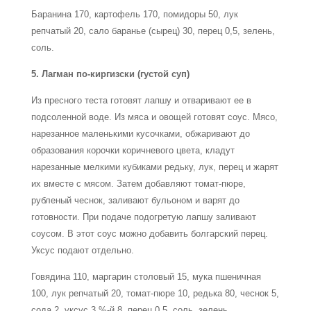
Баранина 170, картофель 170, помидоры 50, лук
репчатый 20, сало баранье (сырец) 30, перец 0,5, зелень,
соль.
5. Лагман по-киргизски (густой суп)
Из пресного теста готовят лапшу и отваривают ее в
подсоленной воде. Из мяса и овощей готовят соус. Мясо,
нарезанное маленькими кусочками, обжаривают до
образования корочки коричневого цвета, кладут
нарезанные мелкими кубиками редьку, лук, перец и жарят
их вместе с мясом. Затем добавляют томат-пюре,
рубленый чеснок, заливают бульоном и варят до
готовности. При подаче подогретую лапшу заливают
соусом. В этот соус можно добавить болгарский перец.
Уксус подают отдельно.
Говядина 110, маргарин столовый 15, мука пшеничная
100, лук репчатый 20, томат-пюре 10, редька 80, чеснок 5,
сода 2, уксус 3 %-й 8, перец 0,5, соль, зелень.