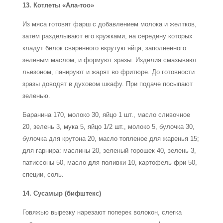
13. Котлеты «Ала-тоо»
Из мяса готовят фарш с добавлением молока и желтков,
затем разделывают его кружками, на середину которых
кладут белок сваренного вкрутую яйца, заполненного
зеленым маслом, и формуют зразы. Изделия смазывают
льезоном, панируют и жарят во фритюре. До готовности
зразы доводят в духовом шкафу. При подаче посыпают
зеленью.
Баранина 170, молоко 30, яйцо 1 шт., масло сливочное
20, зелень 3, мука 5, яйцо 1/2 шт., молоко 5, булочка 30,
булочка для крутона 20, масло топленое для жаренья 15;
для гарнира: маслины 20, зеленый горошек 40, зелень 3,
патиссоны 50, масло для поливки 10, картофель фри 50,
специи, соль.
14. Сусамыр (бифштекс)
Говяжью вырезку нарезают поперек волокон, слегка