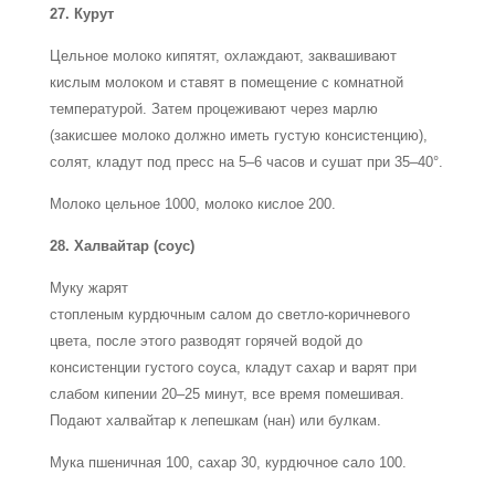
27. Курут
Цельное молоко кипятят, охлаждают, заквашивают
кислым молоком и ставят в помещение с комнатной
температурой. Затем процеживают через марлю
(закисшее молоко должно иметь густую консистенцию),
солят, кладут под пресс на 5–6 часов и сушат при 35–40°.
Молоко цельное 1000, молоко кислое 200.
28. Халвайтар (соус)
Муку жарят
стопленым курдючным салом до светло-коричневого
цвета, после этого разводят горячей водой до
консистенции густого соуса, кладут сахар и варят при
слабом кипении 20–25 минут, все время помешивая.
Подают халвайтар к лепешкам (нан) или булкам.
Мука пшеничная 100, сахар 30, курдючное сало 100.