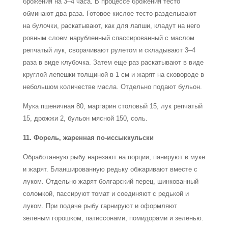
брожения на 3–4 часа. В процессе брожения тесто
обминают два раза. Готовое кислое тесто разделывают
на булочки, раскатывают, как для лапши, кладут на него
ровным слоем нарубленный спассированный с маслом
репчатый лук, сворачивают рулетом и складывают 3–4
раза в виде клубочка. Затем еще раз раскатывают в виде
круглой лепешки толщиной в 1 см и жарят на сковороде в
небольшом количестве масла. Отдельно подают бульон.
Мука пшеничная 80, маргарин столовый 15, лук репчатый
15, дрожжи 2, бульон мясной 150, соль.
11. Форель, жаренная по-иссыккульски
Обработанную рыбу нарезают на порции, панируют в муке
и жарят. Бланшированную редьку обжаривают вместе с
луком. Отдельно жарят болгарский перец, шинкованный
соломкой, пассируют томат и соединяют с редькой и
луком. При подаче рыбу гарнируют и оформляют
зеленым горошком, патиссонами, помидорами и зеленью.