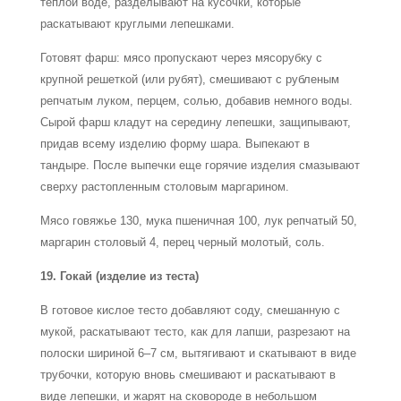
теплой воде, разделывают на кусочки, которые
раскатывают круглыми лепешками.
Готовят фарш: мясо пропускают через мясорубку с
крупной решеткой (или рубят), смешивают с рубленым
репчатым луком, перцем, солью, добавив немного воды.
Сырой фарш кладут на середину лепешки, защипывают,
придав всему изделию форму шара. Выпекают в
тандыре. После выпечки еще горячие изделия смазывают
сверху растопленным столовым маргарином.
Мясо говяжье 130, мука пшеничная 100, лук репчатый 50,
маргарин столовый 4, перец черный молотый, соль.
19. Гокай (изделие из теста)
В готовое кислое тесто добавляют соду, смешанную с
мукой, раскатывают тесто, как для лапши, разрезают на
полоски шириной 6–7 см, вытягивают и скатывают в виде
трубочки, которую вновь смешивают и раскатывают в
виде лепешки, и жарят на сковороде в небольшом