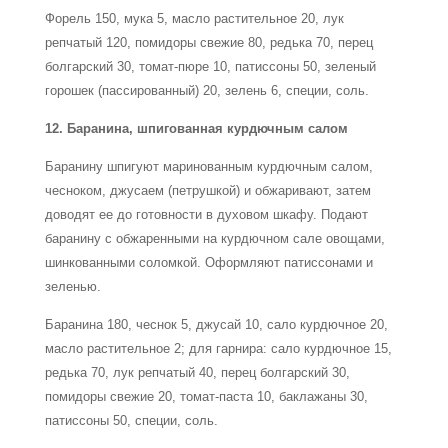
Форель 150, мука 5, масло растительное 20, лук
репчатый 120, помидоры свежие 80, редька 70, перец
болгарский 30, томат-пюре 10, патиссоны 50, зеленый
горошек (пассированный) 20, зелень 6, специи, соль.
12. Баранина, шпигованная курдючным салом
Баранину шпигуют маринованным курдючным салом,
чесноком, джусаем (петрушкой) и обжаривают, затем
доводят ее до готовности в духовом шкафу. Подают
баранину с обжаренными на курдючном сале овощами,
шинкованными соломкой. Оформляют патиссонами и
зеленью.
Баранина 180, чеснок 5, джусай 10, сало курдючное 20,
масло растительное 2; для гарнира: сало курдючное 15,
редька 70, лук репчатый 40, перец болгарский 30,
помидоры свежие 20, томат-паста 10, баклажаны 30,
патиссоны 50, специи, соль.