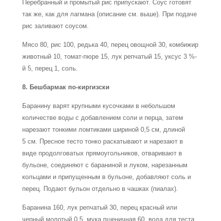
Перебранный и промытый рис припускают. Соус готовят
так же, как для лагмана (описание см. выше). При подаче
рис заливают соусом.
Мясо 80, рис 100, редька 40, перец овощной 30, комбижир
животный 10, томат-пюре 15, лук репчатый 15, уксус 3 %-
й 5, перец 1, соль.
8. Бешбармак по-киргизски
Баранину варят крупными кусочками в небольшом
количестве воды с добавлением соли и перца, затем
нарезают тонкими ломтиками шириной 0,5 см, длиной
5 см. Пресное тесто тонко раскатывают и нарезают в
виде продолговатых прямоугольников, отваривают в
бульоне, соединяют с бараниной и луком, нарезанным
кольцами и припущенным в бульоне, добавляют соль и
перец. Подают бульон отдельно в чашках (пиалах).
Баранина 160, лук репчатый 30, перец красный или
черный молотый 0,5, мука пшеничная 60, вода для теста