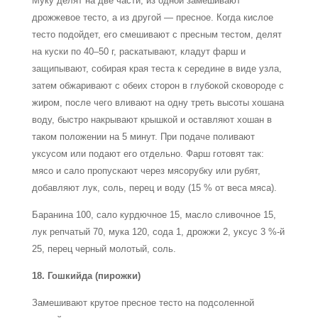
Муку делят на две части, из одной замешивают
дрожжевое тесто, а из другой — пресное. Когда кислое
тесто подойдет, его смешивают с пресным тестом, делят
на куски по 40–50 г, раскатывают, кладут фарш и
защипывают, собирая края теста к середине в виде узла,
затем обжаривают с обеих сторон в глубокой сковороде с
жиром, после чего вливают на одну треть высоты хошана
воду, быстро накрывают крышкой и оставляют хошан в
таком положении на 5 минут. При подаче поливают
уксусом или подают его отдельно. Фарш готовят так:
мясо и сало пропускают через мясорубку или рубят,
добавляют лук, соль, перец и воду (15 % от веса мяса).
Баранина 100, сало курдючное 15, масло сливочное 15,
лук репчатый 70, мука 120, сода 1, дрожжи 2, уксус 3 %-й
25, перец черный молотый, соль.
18. Гошкийда (пирожки)
Замешивают крутое пресное тесто на подсоленной