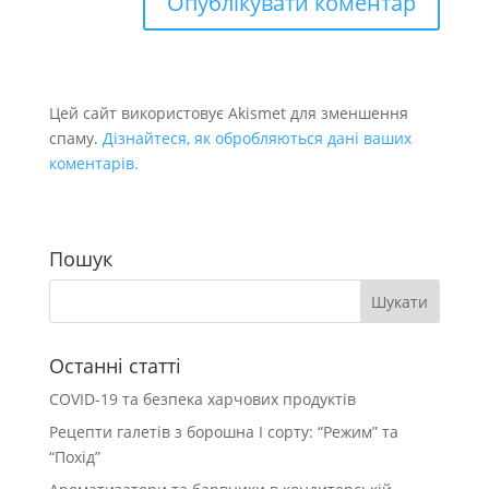
Цей сайт використовує Akismet для зменшення
спаму.
Дізнайтеся, як обробляються дані ваших
коментарів.
Пошук
Останні статті
COVID-19 та безпека харчових продуктів
Рецепти галетів з борошна І сорту: “Режим” та
“Похід”