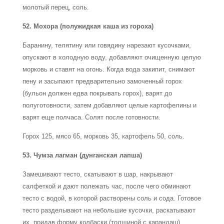
молотый перец, соль.
52. Мохора (полужидкая каша из гороха)
Баранину, телятину или говядину нарезают кусочками,
опускают в холодную воду, добавляют очищенную целую
морковь и ставят на огонь. Когда вода закипит, снимают
пену и засыпают предварительно замоченный горох
(бульон должен едва покрывать горох), варят до
полуготовности, затем добавляют целые картофелины и
варят еще полчаса. Солят после готовности.
Горох 125, мясо 65, морковь 35, картофель 50, соль.
53. Чумза лагман (дунганская лапша)
Замешивают тесто, скатывают в шар, накрывают
салфеткой и дают полежать час, после чего обминают
тесто с водой, в которой растворены соль и сода. Готовое
тесто разделывают на небольшие кусочки, раскатывают
их, придав форму колбаски (толщиной с карандаш).