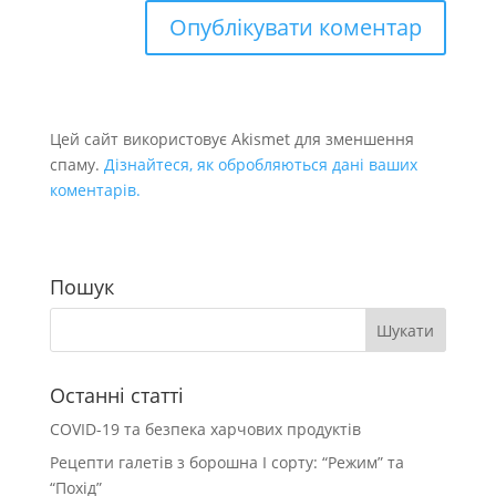
Цей сайт використовує Akismet для зменшення
спаму.
Дізнайтеся, як обробляються дані ваших
коментарів.
Пошук
Останні статті
COVID-19 та безпека харчових продуктів
Рецепти галетів з борошна І сорту: “Режим” та
“Похід”