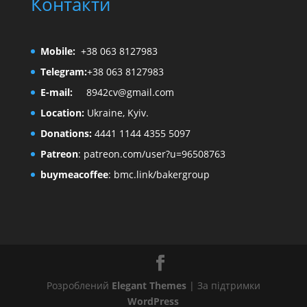
Контакти
Mobile:
+38 063 8127983
Telegram:
+38 063 8127983
E-mail:
8942cv@gmail.com
Location:
Ukraine, Kyiv.
Donations:
4441 1144 4355 5097
Patreon
:
patreon.com/user?u=96508763
buymeacoffee
:
bmc.link/bakergroup
Розроблений
Elegant Themes
| За підтримки
WordPress