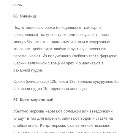
соль.
66. Яичмиш
Подготовленные орехи (очищенные от кожицы и
прокаленные) толкут в ступке или пропускают через
мясорубку вместе с промытым изюмом и кукурузным
толокном, добавляют любую фруктовую эссенцию,
перемешивают. Из полученного клейкого теста формуют
шарики величиной с грецкий орех и обваливают в
сахарной пудре.
Орехи (очищенные) 125, изюм 125, толокно кукурузное 25,
сахарная пудра 15, фруктовая эссенция.
67. Кием морковный
Желтую морковь нарезают соломкой или звездочками,
кладут в таз для варенья, заливают водой и ставят на
слабый огонь. Когда морковь станет мягкой, всыпают
сахар и варят на медленном огне до готовности: морковь