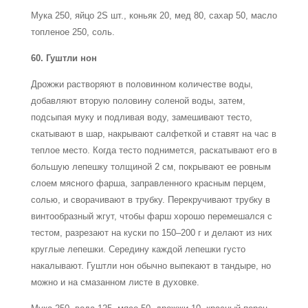
Мука 250, яйцо 2Ѕ шт., коньяк 20, мед 80, сахар 50, масло
топленое 250, соль.
60. Гуштли нон
Дрожжи растворяют в половинном количестве воды,
добавляют вторую половину соленой воды, затем,
подсыпая муку и подливая воду, замешивают тесто,
скатывают в шар, накрывают салфеткой и ставят на час в
теплое место. Когда тесто поднимется, раскатывают его в
большую лепешку толщиной 2 см, покрывают ее ровным
слоем мясного фарша, заправленного красным перцем,
солью, и сворачивают в трубку. Перекручивают трубку в
винтообразный жгут, чтобы фарш хорошо перемешался с
тестом, разрезают на куски по 150–200 г и делают из них
круглые лепешки. Середину каждой лепешки густо
накалывают. Гуштли нон обычно выпекают в тандыре, но
можно и на смазанном листе в духовке.