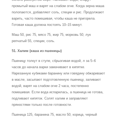
промытый маш и варят на слабом огне. Когда зерна маша
полопаются, добавляют соль, специи и рис. Продолжают
варить, часто помешивая, чтобы каша не пригорела.
Готовая каша должна постоять 10–15 минут.
Маш 50, рис 75, мясо 75, жир 75, морковь 50, лук
репчатый 55, специи, соль.
51. Халим (каша из пшеницы)
Пшеницу толкут в ступе, сбрызгивая водой, л за 5–6
часов до начала варки замачивают в кипятке.
Нарезанную кубиками баранину или говядину обжаривают
в масле, засыпают подготовленную пшеницу, заливают
водой, варят на слабом огне 2 часа, постепенно
помешивая. Если вода испарилась, а пшеница не готова,
подливают кипяток. Солят халим и заправляют
пряностями только после готовности.
Пшеница 125, баранина 75, масло 50, корица, черный