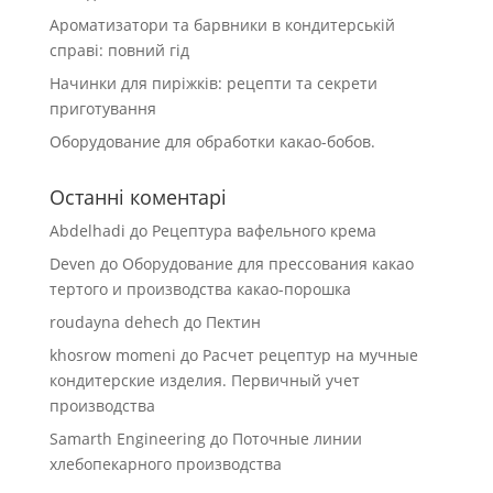
Ароматизатори та барвники в кондитерській
справі: повний гід
Начинки для пиріжків: рецепти та секрети
приготування
Оборудование для обработки какао-бобов.
Останні коментарі
Abdelhadi
до
Рецептура вафельного крема
Deven
до
Оборудование для прессования какао
тертого и производства какао-порошка
roudayna dehech
до
Пектин
khosrow momeni
до
Расчет рецептур на мучные
кондитерские изделия. Первичный учет
производства
Samarth Engineering
до
Поточные линии
хлебопекарного производства