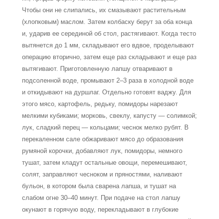
Чтобы они не слипались, их смазывают растительным
(хлопковым) маслом. Затем колбаску берут за оба конца
и, ударив ее серединой об стол, растягивают. Когда тесто
вытянется до 1 мм, складывают его вдвое, проделывают
операцию вторично, затем еще раз складывают и еще раз
вытягивают. Приготовленную лапшу отваривают в
подсоленной воде, промывают 2–3 раза в холодной воде
и откидывают на дуршлаг. Отдельно готовят ваджу. Для
этого мясо, картофель, редьку, помидоры нарезают
мелкими кубиками; морковь, свеклу, капусту — солимкой;
лук, сладкий перец — кольцами; чеснок мелко рубят. В
перекаленном сале обжаривают мясо до образования
румяной корочки, добавляют лук, помидоры, немного
тушат, затем кладут остальные овощи, перемешивают,
солят, заправляют чесноком и пряностями, наливают
бульон, в котором была сварена лапша, и тушат на
слабом огне 30–40 минут. При подаче на стол лапшу
окунают в горячую воду, перекладывают в глубокие