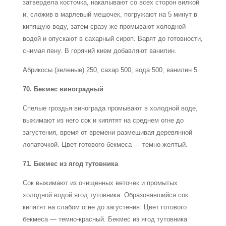
затвердела косточка, накалывают со всех сторон вилкой
и, сложив в марлевый мешочек, погружают на 5 минут в
кипящую воду, затем сразу же промывают холодной
водой и опускают в сахарный сироп. Варят до готовности,
снимая пену. В горячий кием добавляют ванилин.
Абрикосы (зеленые) 250, сахар 500, вода 500, ванилин 5.
70. Бекмес виноградный
Спелые гроздья винограда промывают в холодной воде,
выжимают из него сок и кипятят на среднем огне до
загустения, время от времени размешивая деревянной
лопаточкой. Цвет готового бекмеса — темно-желтый.
71. Бекмес из ягод тутовника
Сок выжимают из очищенных веточек и промытых
холодной водой ягод тутовника. Образовавшийся сок
кипятят на слабом огне до загустения. Цвет готового
бекмеса — темно-красный. Бекмес из ягод тутовника