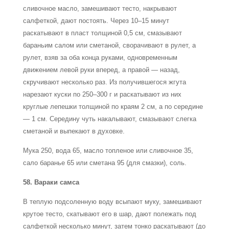
сливочное масло, замешивают тесто, накрывают
салфеткой, дают постоять. Через 10–15 минут
раскатывают в пласт толщиной 0,5 см, смазывают
бараньим салом или сметаной, сворачивают в рулет, а
рулет, взяв за оба конца руками, одновременным
движением левой руки вперед, а правой — назад,
скручивают несколько раз. Из получившегося жгута
нарезают куски по 250–300 г и раскатывают из них
круглые лепешки толщиной по краям 2 см, а по середине
— 1 см. Середину чуть накалывают, смазывают слегка
сметаной и выпекают в духовке.
Мука 250, вода 65, масло топленое или сливочное 35,
сало баранье 65 или сметана 95 (для смазки), соль.
58. Вараки самса
В теплую подсоленную воду всыпают муку, замешивают
крутое тесто, скатывают его в шар, дают полежать под
салфеткой несколько минут, затем тонко раскатывают (до