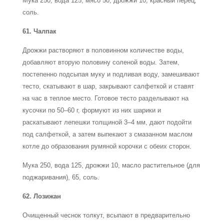
Мука 250, вода 125, мясо 50, дрожжи 10, красный перец,
соль.
61. Чалпак
Дрожжи растворяют в половинном количестве воды,
добавляют вторую половину соленой воды. Затем,
постепенно подсыпая муку и подливая воду, замешивают
тесто, скатывают в шар, закрывают салфеткой и ставят
на час в теплое место. Готовое тесто разделывают на
кусочки по 50–60 г, формуют из них шарики и
раскатывают лепешки толщиной 3–4 мм, дают подойти
под салфеткой, а затем выпекают з смазанном маслом
котле до образования румяной корочки с обеих сторон.
Мука 250, вода 125, дрожжи 10, масло растительное (для
поджаривания), 65, соль.
62. Лозижан
Очищенный чеснок толкут, всыпают в предварительно