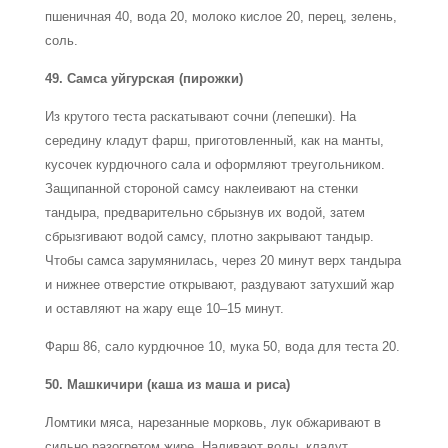
пшеничная 40, вода 20, молоко кислое 20, перец, зелень,
соль.
49. Самса уйгурская (пирожки)
Из крутого теста раскатывают сочни (лепешки). На
середину кладут фарш, приготовленный, как на манты,
кусочек курдючного сала и оформляют треугольником.
Защипанной стороной самсу наклеивают на стенки
тандыра, предварительно сбрызнув их водой, затем
сбрызгивают водой самсу, плотно закрывают тандыр.
Чтобы самса зарумянилась, через 20 минут верх тандыра
и нижнее отверстие открывают, раздувают затухший жар
и оставляют на жару еще 10–15 минут.
Фарш 86, сало курдючное 10, мука 50, вода для теста 20.
50. Машкичири (каша из маша и риса)
Ломтики мяса, нарезанные морковь, лук обжаривают в
сильно разогретом жире. Наливают воды, кладут