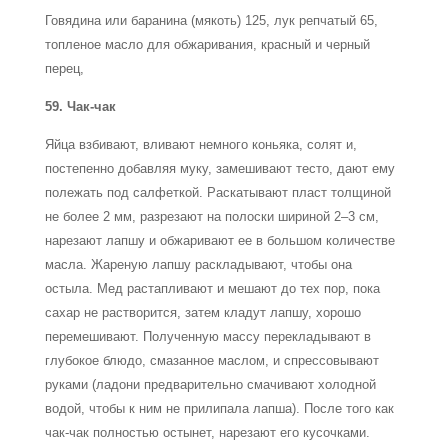
Говядина или баранина (мякоть) 125, лук репчатый 65,
топленое масло для обжаривания, красный и черный
перец,
59. Чак-чак
Яйца взбивают, вливают немного коньяка, солят и,
постепенно добавляя муку, замешивают тесто, дают ему
полежать под салфеткой. Раскатывают пласт толщиной
не более 2 мм, разрезают на полоски шириной 2–3 см,
нарезают лапшу и обжаривают ее в большом количестве
масла. Жареную лапшу раскладывают, чтобы она
остыла. Мед растапливают и мешают до тех пор, пока
сахар не растворится, затем кладут лапшу, хорошо
перемешивают. Полученную массу перекладывают в
глубокое блюдо, смазанное маслом, и спрессовывают
руками (ладони предварительно смачивают холодной
водой, чтобы к ним не прилипала лапша). После того как
чак-чак полностью остынет, нарезают его кусочками.