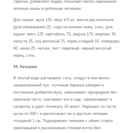
тарелки, добавляют ваджу, посыпают мелко нарезанной
зеленью кинзы и рубленым чесноком.
Для лапши: мука 125, яйцо 1/2 шт, масло растительное
(для смазывания) 25, сода на кончике ножа, соль; для
ваджи: мясо 125, картофель 75, редька 175, морковь 35,
капуста 25, лук репчатый 75, перец сладкий 10, помидоры
60, кинза 25, чеснок, лист лавровый, черный молотый
перец, соль.
54. Катырма
В теплой воде растворяют соль, кладут в нее мелко
нашинкованный лук, толченые бараньи шкварки и,
постепенно добавляя муку, замешивают однородное без
комочков тесто, скатывают его в шар, заворачивают в
салфетку и дают полежать 15 минут. Нарезают из теста
куски по 200 г и раскатывают их в круглые лепешки
толщиной 1 см. Поджаривают лепешки с обеих сторон,
прикладывая к раскаленным стенкам котла (без