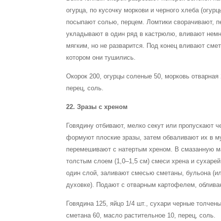
огурца, по кусочку моркови и черного хлеба (огур
посыпают солью, перцем. Ломтики сворачивают, п
укладывают в один ряд в кастрюлю, вливают немно
мягким, но не разварится. Под конец вливают сме
котором они тушились.
Окорок 200, огурцы соленые 50, морковь отварная 2
перец, соль.
22. Зразы с хреном
Говядину отбивают, мелко секут или пропускают ч
формуют плоские зразы, затем обваливают их в му
перемешивают с натертым хреном. В смазанную м
толстым слоем (1,0–1,5 см) смеси хрена и сухаре
один слой, заливают смесью сметаны, бульона (ил
духовке). Подают с отварным картофелем, обливаю
Говядина 125, яйцо 1/4 шт., сухари черные толчены
сметана 60, масло растительное 10, перец, соль.