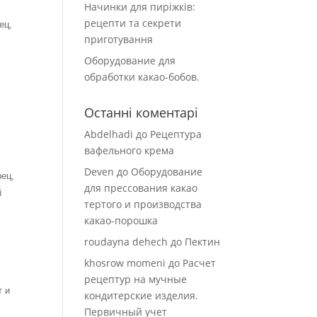
Начинки для пиріжків:
рецепти та секрети
ец,
приготування
Оборудование для
обработки какао-бобов.
Останні коментарі
Abdelhadi
до
Рецептура
вафельного крема
Deven
до
Оборудование
рец,
для прессования какао
й
тертого и производства
какао-порошка
roudayna dehech
до
Пектин
khosrow momeni
до
Расчет
рецептур на мучные
т и
кондитерские изделия.
Первичный учет