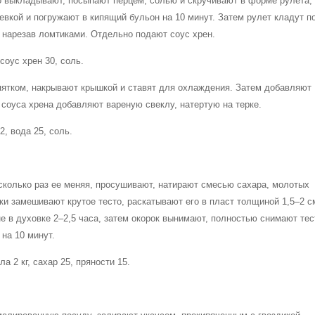
о выкладывают, посыпают перцем, солью и скручивают в форме рулета,
вкой и погружают в кипящий бульон на 10 минут. Затем рулет кладут п
 нарезав ломтиками. Отдельно подают соус хрен.
соус хрен 30, соль.
ипятком, накрывают крышкой и ставят для охлаждения. Затем добавляют
и соуса хрена добавляют вареную свеклу, натертую на терке.
2, вода 25, соль.
сколько раз ее меняя, просушивают, натирают смесью сахара, молотых
уки замешивают крутое тесто, раскатывают его в пласт толщиной 1,5–2 с
е в духовке 2–2,5 часа, затем окорок вынимают, полностью снимают тес
на 10 минут.
а 2 кг, сахар 25, пряности 15.