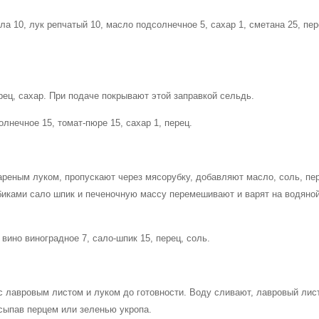
ла 10, лук репчатый 10, масло подсолнечное 5, сахар 1, сметана 25, пер
ец, сахар. При подаче покрывают этой заправкой сельдь.
лнечное 15, томат-пюре 15, сахар 1, перец.
ареным луком, пропускают через мясорубку, добавляют масло, соль, пе
биками сало шпик и печеночную массу перемешивают и варят на водяно
 вино виноградное 7, сало-шпик 15, перец, соль.
 лавровым листом и луком до готовности. Воду сливают, лавровый лис
сыпав перцем или зеленью укропа.