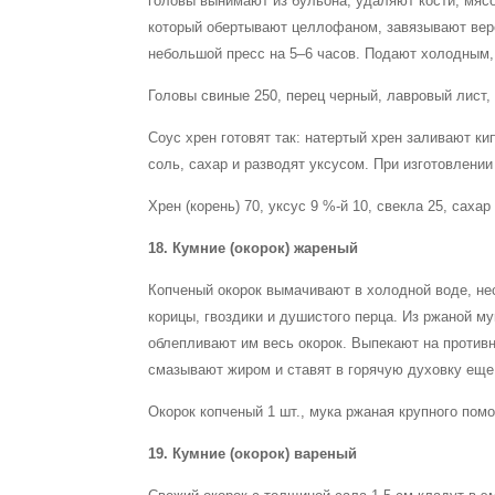
головы вынимают из бульона, удаляют кости, мяс
который обертывают целлофаном, завязывают вере
небольшой пресс на 5–6 часов. Подают холодным,
Головы свиные 250, перец черный, лавровый лист, 
Соус хрен готовят так: натертый хрен заливают к
соль, сахар и разводят уксусом. При изготовлени
Хрен (корень) 70, уксус 9 %-й 10, свекла 25, сахар 
18. Кумние (окорок) жареный
Копченый окорок вымачивают в холодной воде, не
корицы, гвоздики и душистого перца. Из ржаной м
облепливают им весь окорок. Выпекают на противн
смазывают жиром и ставят в горячую духовку еще 
Окорок копченый 1 шт., мука ржаная крупного помол
19. Кумние (окорок) вареный