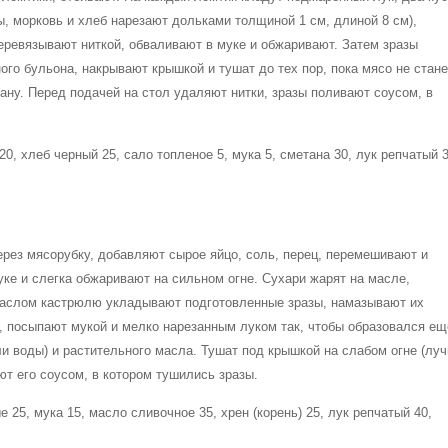
цы, морковь и хлеб нарезают дольками толщиной 1 см, длиной 8 см),
еревязывают ниткой, обваливают в муке и обжаривают. Затем зразы
го бульона, накрывают крышкой и тушат до тех пор, пока мясо не стане
тану. Перед подачей на стол удаляют нитки, зразы поливают соусом, в
0, хлеб черный 25, сало топленое 5, мука 5, сметана 30, лук репчатый 3
ерез мясорубку, добавляют сырое яйцо, соль, перец, перемешивают и
ке и слегка обжаривают на сильном огне. Сухари жарят на масле,
аслом кастрюлю укладывают подготовленные зразы, намазывают их
й, посыпают мукой и мелко нарезанным луком так, чтобы образовался ещ
и воды) и растительного масла. Тушат под крышкой на слабом огне (лу
т его соусом, в котором тушились зразы.
е 25, мука 15, масло сливочное 35, хрен (корень) 25, лук репчатый 40,