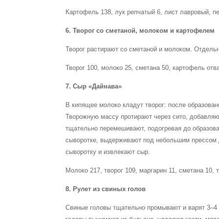
Картофель 138, лук репчатый 6, лист лавровый, пе
6. Творог со сметаной, молоком и картофелем
Творог растирают со сметаной и молоком. Отдель
Творог 100, молоко 25, сметана 50, картофель отв
7. Сыр «Дайнава»
В кипящее молоко кладут творог: после образова
Творожную массу протирают через сито, добавляют
тщательно перемешивают, подогревая до образов
сыворотке, выдерживают под небольшим прессом д
сыворотку и извлекают сыр.
Молоко 217, творог 109, маргарин 11, сметана 10, т
8. Рулет из свиных голов
Свиные головы тщательно промывают и варят 3–4 ч