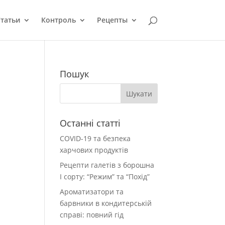
татьи
Контроль
Рецепты
Пошук
Останні статті
COVID-19 та безпека
харчових продуктів
Рецепти галетів з борошна
І сорту: “Режим” та “Похід”
Ароматизатори та
барвники в кондитерській
справі: повний гід