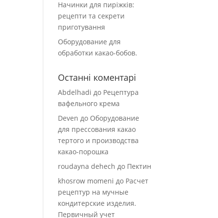
Начинки для пиріжків:
рецепти та секрети
приготування
Оборудование для
обработки какао-бобов.
Останні коментарі
Abdelhadi
до
Рецептура
вафельного крема
Deven
до
Оборудование
для прессования какао
тертого и производства
какао-порошка
roudayna dehech
до
Пектин
khosrow momeni
до
Расчет
рецептур на мучные
кондитерские изделия.
Первичный учет