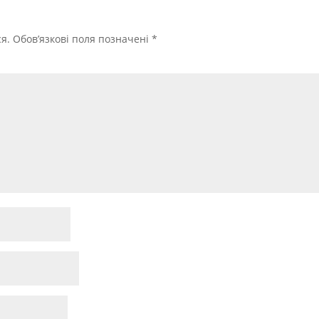
я.
Обов’язкові поля позначені
*