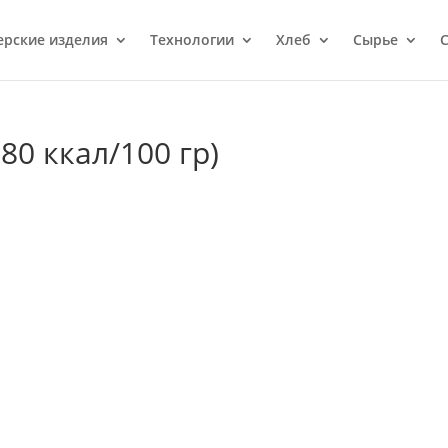
ерcкие изделия
Технологии
Хлеб
Сырье
С
0 ккал/100 гр)