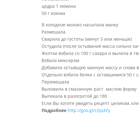
цедра 1 лимона
50 г изюма
В холодное молоко насыпала манку
Размешала
Сварила до густоты (минут 5 или меньше)
Остудила (после остывания масса сильно заг
Желтки взбила со 100 г сахара и вылила в т
Взбила миксером
Добавила остывшую манную массу и снова 
Отдельно взбила белки с оставшимися 50 г с
Перемешала
Выложила в смазанную раст. маслом форму
Выпекала в разогретой до 180
Если Вы хотите увидеть рецепт целиком, кли
Подробнее
http://goo.gl/cQq4Yy