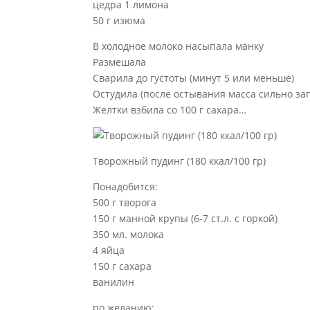
цедра 1 лимона
50 г изюма
В холодное молоко насыпала манку
Размешала
Сварила до густоты (минут 5 или меньше)
Остудила (после остывания масса сильно заг
Желтки взбила со 100 г сахара…
Творожный пудинг (180 ккал/100 гр)
Понадобится:
500 г творога
150 г манной крупы (6-7 ст.л. с горкой)
350 мл. молока
4 яйца
150 г сахара
ванилин
по желанию: