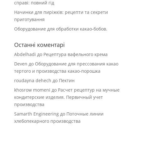
справі: повний гід
Начинки для пиріжків: рецепти та секрети
приготування
Оборудование для обработки какао-бобов.
Останні коментарі
Abdelhadi
до
Рецептура вафельного крема
Deven
до
Оборудование для прессования какао
тертого и производства какао-порошка
roudayna dehech
до
Пектин
khosrow momeni
до
Расчет рецептур на мучные
кондитерские изделия. Первичный учет
производства
Samarth Engineering
до
Поточные линии
хлебопекарного производства