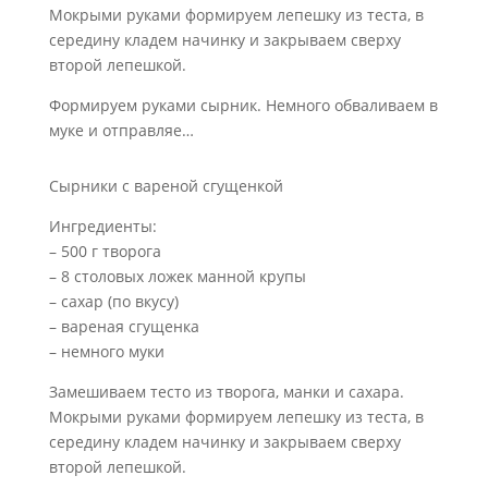
Мокрыми руками формируем лепешку из теста, в
середину кладем начинку и закрываем сверху
второй лепешкой.
Формируем руками сырник. Немного обваливаем в
муке и отправляе…
Сырники с вареной сгущенкой
Ингредиенты:
– 500 г творога
– 8 столовых ложек манной крупы
– сахар (по вкусу)
– вареная сгущенка
– немного муки
Замешиваем тесто из творога, манки и сахара.
Мокрыми руками формируем лепешку из теста, в
середину кладем начинку и закрываем сверху
второй лепешкой.